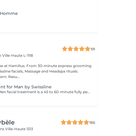
 - Homme
191
en
Ville-Haute L-1118
pe at Hamilius. From 30-minute express grooming
ssline facials, Massage and Headspa rituals.
ern. Resu...
ent for Man by Swissline
Swiss Smart for Men facial treatment is a 45 to 60-minute fully personalised facial designed for men who seek to detoxify and strengthen their skin. This facial uses exclusively vegan Swissline products, enhanced with the signature collection of Age Intelligence Boosters to protect and rebalance the skin. It has an instant distress effect and includes a 15- to 20-minute facial massage combining relaxation and lymphatic drainage to detoxify the skin, and is a smart and fast way to look your best. Key benefits: Refreshes and energises tired-looking skin Soothes irritation Improves skin tone and texture
ybèle
186
ins
Ville-Haute 1313