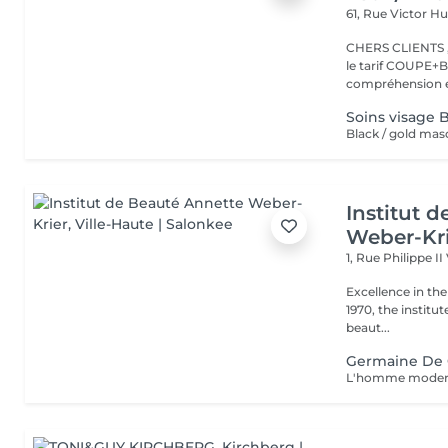
61, Rue Victor 
CHERS CLIENTS ,N
le tarif COUPE+B
compréhension et
Soins visage 
Black / gold mas
Institut 
Weber-Kr
1, Rue Philippe II
Excellence in the service of beau
1970, the institut
beaut...
Germaine De 