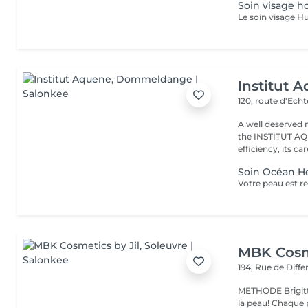
Soin visage 
Institut 
120, route d'Ech
A well deserved 
the INSTITUT AQU
efficiency, its care
Soin Océan 
MBK Cosme
194, Rue de Diff
METHODE Brigitt
la peau! Chaque p