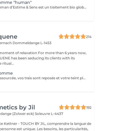
homme "human"
Le soin visage Human d'Estime & Sens est un traitement bio global de 1h15 dédié aux hommes. Il débute par un modelage relaxant du dos pour évacuer les tensions. Il se poursuit par un nettoyage profond, un gommage et un massage du visage avec l'huile Human. Ce protocole sur mesure purifie, hydrate intensément et défatigue durablement les traits.
Aquene
214
ternach
Dommeldange L-1453
moment of relaxation For more than 6 years now,
ENE has been seducing its clients with its
 ritual...
Homme
Votre peau est ressourcée, vos trais sont reposés et votre teint plus lumineux. Véritable recharge d'énergie, les extraits d'algue bleue sont libérés au cur des cellules pour une action anti-âge et antifatigue.
tics by Jil
192
erdange (Zolwer eck)
Soleuvre L-4437
e Kettner - TOUCH BY JIL, comprendre la langue de
ersonne est unique. Les besoins, les particularités,