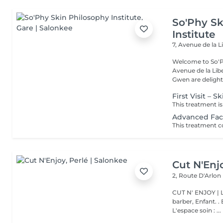
So'Phy Sk
Institute
7, Avenue de la L
Welcome to So'Ph
Avenue de la Liberté in Luxem
Gwen are delight
First Visit – S
Advanced Faci
Cut N'Enj
2, Route D'Arlon
CUT N' ENJOY | L'espace coiff
barber, Enfant. . Botox, Génoma, L
L'espace soin : ...