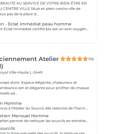
 BEAUTÉ AU SERVICE DE VOTRE BIEN-ÊTRE EN
Situé en plein centre ville de
x pas de la place d...
Men - Eclat immédiat peau homme
Le soin détoxifiant Eclat Immédiat certifié bio est un soin oxygénant et défatigant, destiné à toutes les peaux masculines, est idéal pour les épidermes asphyxiés ou les teints brouillés. Nettoyage - gommage - extraction des comédons avec vapeur - massage - masque. Enrichi en ginseng, aloé vera et huiles végétales nourrissantes, il hydrate, apaise et revitalise la peau.
ciennement Atelier
176
l)
Royal
Ville-Haute L-2449
 élégante, chaleureux et
 ambiance zen et élégante pour profiter de chaque
eils ad...
ion Homme
Premier rendez-vous à l'Atelier du Sourcil, elle redonne de l'harmonie au visage. Entièrement réalisée à la pince à épiler, cette prestation iconique vise à redéfinir la forme des sourcils. Formée en morphologie du visage, notre équipe de professionnelles maîtrise toutes les subtilités d'une forme réussie. Un entretien mensuel permet ensuite de conserver une ligne idéale.
tretien Mensuel Homme
L'épilation d'entretien permet de nettoyer les sourcils en entretien et de conserver ainsi leur ligne. Au-delà de deux mois sans entretien à l'atelier du sourcil, il faudra refaire une restructuration pour redessiner à nouveau la ligne du sourcil.
ourcils
Idéale pour redéfinir la ligne naturelle des sourcils, la teinture permet d'intensifier et sublimer le regard. Parfois clairsemés, en manque de densité ou simplement endommagés par de trop régulières épilations, les sourcils peuvent avoir besoin d'être travaillés pour intensifier la teinte du poil ou masquer les sourcils blancs ou grisonnants.