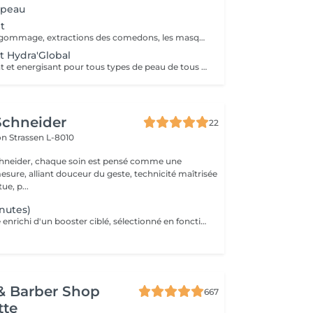
 peau
t
Un soin avec un gommage, extractions des comedons, les masques spécifiques. Effet : la peau est fraîche, nette et éclatant.
t Hydra'Global
Un soin hydratant et energisant pour tous types de peau de tous ages. La peau se charge d'une nouvelle énergie et d'éclat, les rides de déshydratation sont atténuées, la peau est repulpée, lumineuse et fraiche.
Schneider
22
lon
Strassen L-8010
chneider, chaque soin est pensé comme une
esure, alliant douceur du geste, technicité maîtrisée
ue, p...
nutes)
Le soin Signature enrichi d'un booster ciblé, sélectionné en fonction des besoins de votre peau (éclat, hydratation, fermeté, anti-âge, imperfections), et d'une séance de LED. Ce soin permet de travailler un objectif précis tout en améliorant la qualité globale de la peau. Idéal pour : cibler une problématique spécifique améliorer le grain de peau renforcer les résultats dans le temps Résultat : peau plus homogène, repulpée et visiblement revitalisée. Ce soin n'est pas adapté aux femmes enceintes ou allaitantes, ainsi qu'aux personnes allergiques aux algues ou à l'aspirine.
& Barber Shop
667
tte