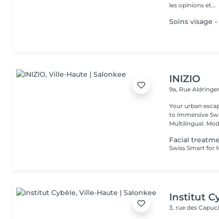
les opinions et...
Soins visage
INIZIO
9a, Rue Aldring
Your urban esca
to immersive Swi
Multilingual. Mod
Facial treatm
Institut C
3, rue des Capuc