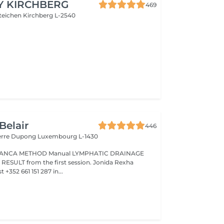
Y KIRCHBERG
469
steichen
Kirchberg L-2540
Belair
446
ierre Dupong
Luxembourg L-1430
Manual LYMPHATIC DRAINAGE
ession. Jonida Rexha
 +352 661 151 287 in...