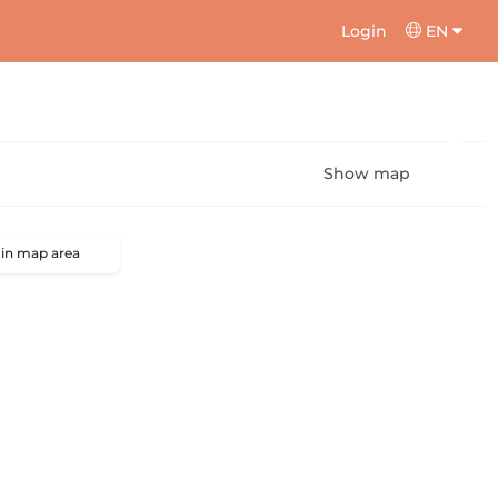
Login
EN
Show map
 in map area