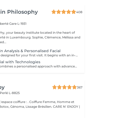
in Philosophy
408
iberté
Gare L-1931
y, your beauty institute located in the heart of
bourg. Sophie, Clémence, Mélissa and
ed...
kin Analysis & Personalised Facial
This treatment is designed for your first visit. It begins with an in-depth skin analysis to understand your skin’s needs and identify any imbalances. The facial is then fully customised, using targeted techniques and products adapted to your skin. This first appointment delivers visible results while providing personalised advice to improve your skin over time.
al with Technologies
This treatment combines a personalised approach with advanced technologies to work deeper on the skin. Technologies are selected according to your needs to improve skin texture, hydration and signs of ageing. An ideal treatment for visible results and a more advanced approach to skin improvement.
oy
367
Perlé L-8825
ure : . Coiffure Femme, Homme et
issage Brésilien. CARE N' ENJOY |