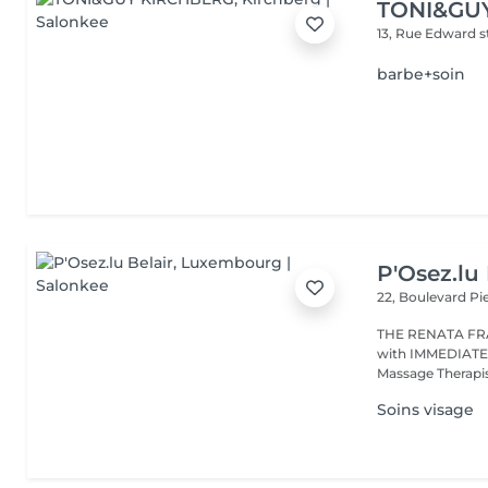
TONI&GU
13, Rue Edward 
barbe+soin
P'Osez.lu 
22, Boulevard P
THE RENATA FRANCA METHOD 
with IMMEDIATE RESULT from the first s
Massage Therapist
Soins visage