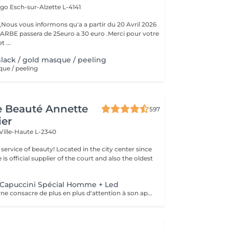
Hugo
Esch-sur-Alzette L-4141
ous vous informons qu'a a partir du 20 Avril 2026
ARBE passera de 25euro a 30 euro .Merci pour votre
 ...
Black / gold masque / peeling
que / peeling
de Beauté Annette
597
ier
Ville-Haute L-2340
ty! Located in the city center since
e is official supplier of the court and also the oldest
Capuccini Spécial Homme + Led
L'homme moderne consacre de plus en plus d'attention à son apparence , ce soin réparateur enlève les toxines, renforce la peau , est apaisant et rafraichissant.