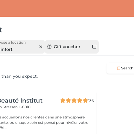
t
ose a location
Gift voucher
infort
Search
 than you expect.
eauté Institut
136
on
Strassen L-8010
s accueillons nos clientes dans une atmosphère
sante, ou chaque soin est pensé pour révéler votre
ri...