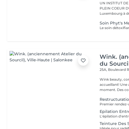
UN INSTITUT DE
PLEIN COEUR DU CENTRE VILLE 
Luxembourg à deu
Soin Phyt's 
Wink. (an
du Sourci
25A, Boulevard 
Wink beauty, concept store. Espace
accueillant! Une
moment. Des cons
Restructurat
Epilation En
Teinture Des S