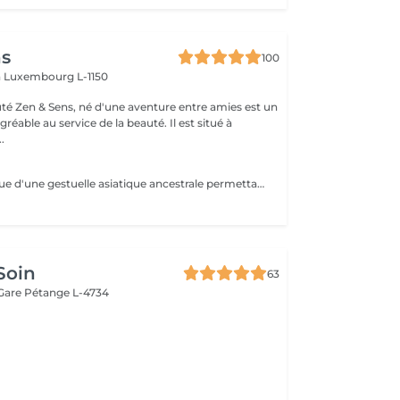
ns
100
n
Luxembourg L-1150
auté Zen & Sens, né d'une aventure entre amies est un
agréable au service de la beauté. Il est situé à
.
Technique 6D issue d'une gestuelle asiatique ancestrale permettant de restructurer vos sourcils pour un résultat poil à poil plus vrai que nature Prenez rendez vous avec notre experte pour conseils et devis personnalisés.
Soin
63
 Gare
Pétange L-4734