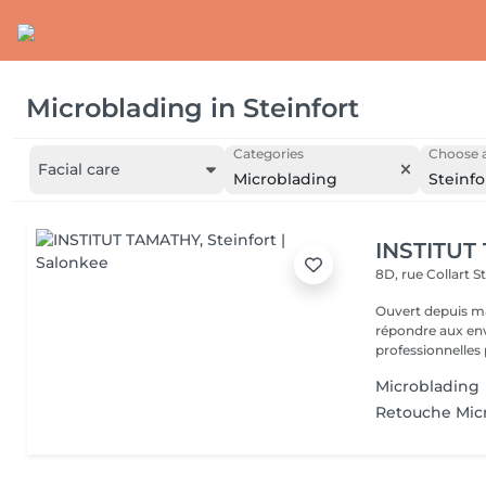
Microblading
in
Steinfort
Categories
Choose a
Facial care
Microblading
Steinfo
INSTITUT
8D, rue Collart
S
Ouvert depuis ma
répondre aux env
professionnelles 
Microblading
Retouche Mic