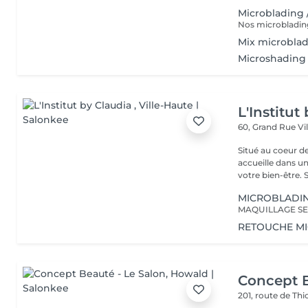
Microblading 
Mix microbla
Microshading 
L'Institut
60, Grand Rue
Vi
Situé au coeur d
accueille dans u
vot
MICROBLADI
MAQUILLAGE SE
RETOUCHE M
Concept B
201, route de Thi