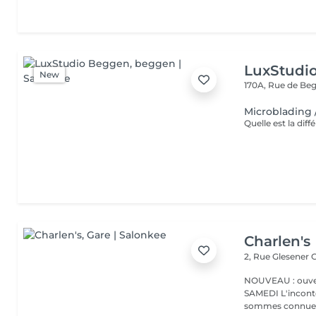
LuxStudi
New
170A, Rue de B
Microblading 
Charlen's
2, Rue Glesener
G
NOUVEAU : ouver
SAMEDI L'incontournable institut de beauté à Luxembourg. Nous
sommes connues 