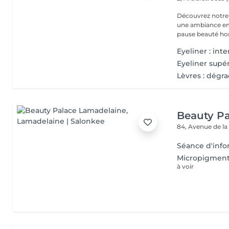
Découvrez notre 
une ambiance emp
pause beauté hor
Eyeliner : int
Eyeliner supér
Lèvres : dégr
Beauty P
84, Avenue de la
Séance d'info
Micropigmenta
à voir