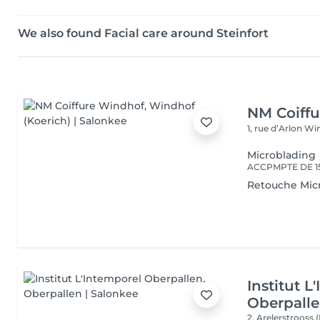
We also found Facial care around Steinfort
NM Coiff
1, rue d’Arlon
Win
Microblading
Retouche Mic
Institut L
Oberpall
2, Arelerstrooss 