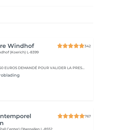
ure Windhof
342
dhof (Koerich) L-8399
ACCPMPTE DE 150 EUROS DEMANDÉ POUR VALIDER LA PRESTATION. EN CAS D'ANNULATION, MERCI D'APPELER L'INSTITUT AU MOINS 48H À L'AVANCE.
roblading
'Intemporel
767
en
(Pall Center)
Oberpallen L-8552