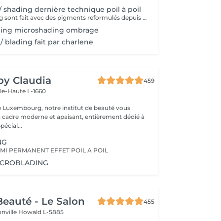
/ shading dernière technique poil à poil
Nos microblading sont fait avec des pigments reformulés depuis la loi du 4 janvier 2022 faites nous confiance nous travaillons avec les meilleures marques sur le marché ne vous inquiétez pas pour la couleur et technique on regardera ensemble sur place :) l'épilation au fil est incluse
ding microshading ombrage
/ blading fait par charlene
 by Claudia
459
lle-Haute L-1660
e Luxembourg, notre institut de beauté vous
n cadre moderne et apaisant, entièrement dédié à
re bien-être. Spécial...
NG
MI PERMANENT EFFET POIL A POIL
ICROBLADING
eauté - Le Salon
455
onville
Howald L-5885