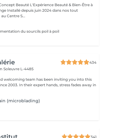
Expérience Beauté & Bien-Être à
e Installé depuis juin 2024 dans nos tout
au Centre S...
mentation du sourcils poil à poil
alérie
434
em
Soleuvre L-4485
nd welcoming team has been inviting you into this
nce 2003. In their expert hands, stress fades away in
in (microblading)
.
stitut
341