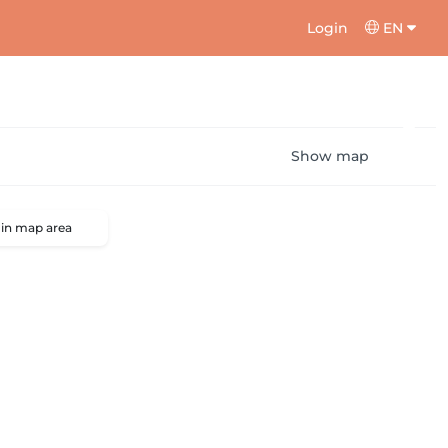
Login
EN
Show map
 in map area