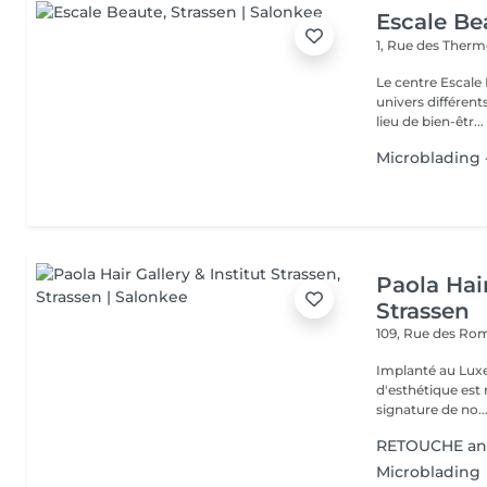
Escale Be
1, Rue des Ther
Le centre Escale
univers différents. A l'étage, profitez d'une atmosphère rela
lieu de bien-êtr...
Microblading -
Paola Hair
Strassen
109, Rue des Ro
Implanté au Luxe
d'esthétique est 
signature de no..
RETOUCHE an
Microblading