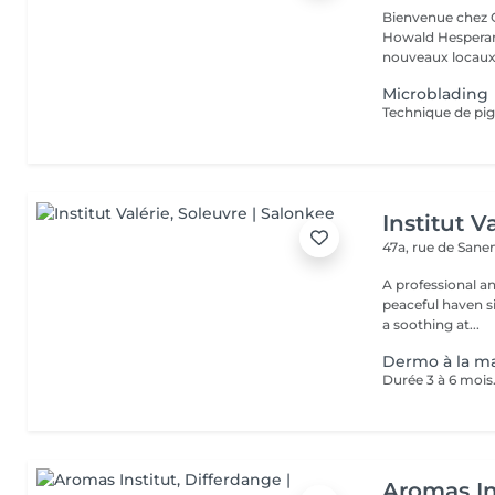
Bienvenue chez Concept Beauté L'
Howald Hesperang
nouveaux locaux 
Microblading
Technique de pig
Institut V
47a, rue de San
A professional a
peaceful haven si
a soothing at...
Dermo à la ma
Durée 3 à 6 mois
Aromas In