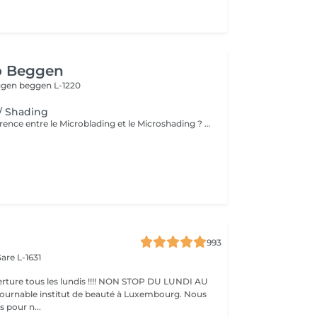
o Beggen
eggen
beggen L-1220
/ Shading
Quelle est la différence entre le Microblading et le Microshading ? Le Microblading est une technique manuelle de maquillage semi-permanent qui imite parfaitement des poils fins et naturels. Idéal pour combler des zones clairsemées ou redessiner la ligne des sourcils tout en conservant un aspect très naturel. Effet « poil à poil ». Le Microshading, en revanche, utilise une technique de pigmentation par pointillé, similaire à un effet d'ombre ou de dégradé maquillé. Il donne un aspect plus doux, poudré et sophistiqué, idéal pour celles qui aiment un effet maquillage subtil mais structuré. Effet « ombré » ou « poudré ». Quelle technique choisir ? Microblading : pour un effet naturel, sourcils peu fournis ou très fins. Microshading : pour un look maquillé, des sourcils plus nets et définis. Technique mixte (combinée) : les deux techniques sont parfois associées pour un résultat sur mesure, avec poils à l'avant et ombrage à la queue du sourcil. Une consultation personnalisée est toujours recommandée pour déterminer la technique la plus adaptée à votre peau, à vos attentes et à votre style. Souhaitez-vous aussi que eu traduza em português ou adaptar para o público do Lux Studio?
993
are L-1631
ture tous les lundis !!!! NON STOP DU LUNDI AU
pour n...