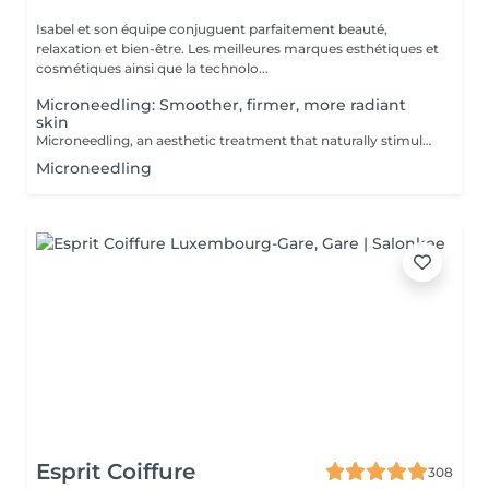
Isabel et son équipe conjuguent parfaitement beauté,
relaxation et bien-être. Les meilleures marques esthétiques et
cosmétiques ainsi que la technolo...
Microneedling: Smoother, firmer, more radiant
skin
Microneedling, an aesthetic treatment that naturally stimulates collagen and elastin production. Ideal for improving skin texture, minimizing enlarged pores, reducing fine lines, acne scars, or pigmentation spots. Gentle and effective technique, suitable for all skin types. Professional serums used for optimal results. Personalized consultation before each session.
Microneedling
Esprit Coiffure
308