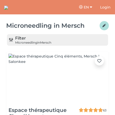
EN
Login
Microneedling
in
Mersch
Filter
Microneedling
in
Mersch
Espace thérapeutique
63