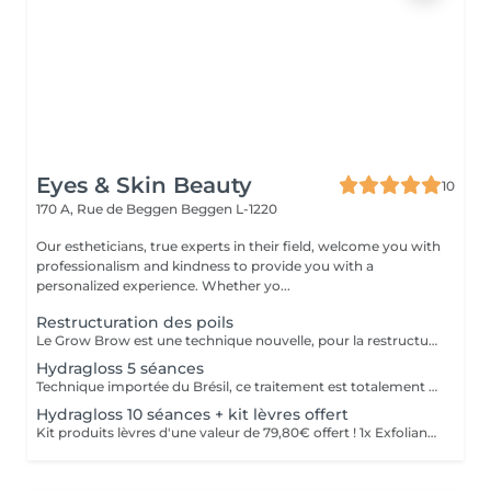
Eyes & Skin Beauty
10
170 A, Rue de Beggen
Beggen L-1220
Our estheticians, true experts in their field, welcome you with
professionalism and kindness to provide you with a
personalized experience. Whether yo...
Restructuration des poils
Le Grow Brow est une technique nouvelle, pour la restructuration des poils; Grâce à celle-ci nous permettons aux poils non visibles de se régénérer afin de combler naturellement les zones des failles : des sourcils, barbes, cheveux.... La densité est améliorer à hauteur de 63% permettant de combler les zones d'alopécie; Ce traitement est non invasif , et les résultat son concluant entre 4 et 6 séances régulières; Convient parfaitement aux hommes et aux femmes soucieux de récupérer leur densité dans faire appel à la micro ou dermopigmentation;
Hydragloss 5 séances
Technique importée du Brésil, ce traitement est totalement personnalisé et repensé par Autour du Regard. Peu invasif, il est profond et spécifiquement conçu pour les lèvres. Ce soin consiste à faire pénétrer des actifs dont l'acide hyaluronique pour donner du volume, combler, repulper, hydrater et nourrir les lèvres, à l'aide de micro ou nano aiguilles qui grâce à leur passage dans la lèvre, permettent de stimuler le métabolisme de régénération cellulaire, favorisant ainsi la synthèse naturelle de collagène et élastine.
Hydragloss 10 séances + kit lèvres offert
Kit produits lèvres d'une valeur de 79,80€ offert ! 1x Exfoliant lèvres Sugar Lips 30g 1x Gloss Volumisateur Perfect Lips 3,8g 1x Masques lèvres (12 unités) Technique importée du Brésil, ce traitement est totalement personnalisé et repensé par Autour du Regard. Peu invasif, il est profond et spécifiquement conçu pour les lèvres. Ce soin consiste à faire pénétrer des actifs dont l'acide hyaluronique pour donner du volume, combler, repulper, hydrater et nourrir les lèvres, à l'aide de micro ou nano aiguilles qui grâce à leur passage dans la lèvre, permettent de stimuler le métabolisme de régénération cellulaire, favorisant ainsi la synthèse naturelle de collagène et élastine.