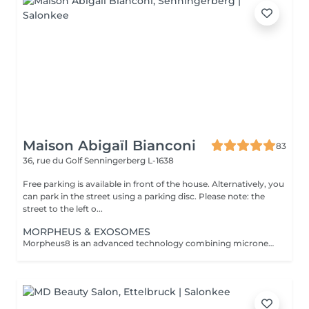
Maison Abigaïl Bianconi
83
36, rue du Golf
Senningerberg L-1638
Free parking is available in front of the house. Alternatively, you
can park in the street using a parking disc. Please note: the
street to the left o...
MORPHEUS & EXOSOMES
Morpheus8 is an advanced technology combining microneedling and radiofrequency, enabling deep stimulation of collagen production and visibly improving skin quality. This treatment addresses multiple concerns: skin laxity, wrinkles, acne scars, enlarged pores, textural irregularities, and loss of firmnesson the face, eye area, and body. At Maison Abigaïl Bianconi, Morpheus is offered exclusively as part of an expert, personalized approach to ensure visible, consistent, and lasting results. Every treatment plan begins with a mandatory consultation, including an advanced skin analysis that combines professional expertise with technology-assisted diagnostics. This appointment allows for a thorough assessment of the skin, the areas to be treated, and the client's goals, in order to define a tailored protocol. Treatments are delivered as structured protocols (minimum 3 sessions) to ensure progressive stimulation and optimal results. For facial protocols, the treatment is systematically combined with exosomes to boost cellular regeneration and enhance result quality. For body treatments, this option may be offered as a complement based on individual needs. A structured, supervised, and fully customized approachfor visible and lasting skin improvement.