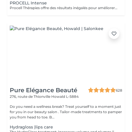
PROCELL Intense
Procell Thérapies offre des résultats inégalés pour améliorer l'apparence des rides et ridules, des cicatrices d'acné et des dommages causés par le soleil. Avec une irritation minimale, les traitements Procell sont sûrs, non invasifs, efficaces et fournissent des résultats qui parlent d'eux-mêmes. Ce n'est pas un hasard si Procell Thérapies est devenu le leader du microneedling .. Profitez de la technologie Procell tout en réalisant un soin complet nettoyant.
Pure Elégance Beauté
628
276, route de Thionville
Howald L-5884
Do you need a wellness break? Treat yourself to a moment just
for you in our beauty salon . Tailor-made treatments to pamper
you from head to toe. B...
Hydragloss |lips care
The HydraGloss treatment: Increases volume and plumps lips Cares for and moisturizes the lips Diminishes fine lines and wrinkles Contraindication: - with active herpes - open wounds - warts - bruises