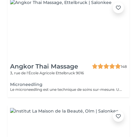
Angkor Thai Massage
148
3, rue de l'École Agricole
Ettelbruck 9016
Microneedling
Le microneedling est une technique de soins sur-mesure. Un traitement non invasif favorisant la synthèse de collagène et d'élastine par les micro-aiguilles qui stimulent la peau. Le microneedling peut être réalisé sur tout type de peau. Votre peau est régénérée, éclatante, lissée et ferme. Pour des résultats durables et significatifs je vous conseille 3 à 5 séances avec un intervalle de 3-4 semaines entre chaque séance. Puis en entretien 1 séance à chaque changement de saison. Le microneedling vient également combattre les taches pigmentaires, repulper le visage et hydrater profondément les lèvres, lutte contre l'acné et assainit la peau. Cette technique de soin est aussi utilisée pour la repousse capillaire et les sourcils.