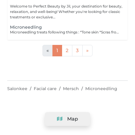
Welcome to Perfect Beauty by Jil, your destination for beauty,
relaxation, and well-being! Whether you're looking for classic
treatments or exclusive...
Microneedling
Microneedling treats following things : *Tone skin *Scras from acne *Sagging skin *Anti-winckels *Treats pigment from the sun, pregnancy and age *Eliminats black heads *Tighten the dilated pores and smoothing the skin *Deep hydratation *Activats the blood circulation *Activate the production of new cellules *Better penetration of products *Revitalizing *Stimulat the healing process The skin need 10-14 days to recover/heal, why a protective cream and a Spf 50 cream ( Germaine di Capucini) for home care are highly recommanded. Spf 50 is really important to not catch spots from the sun. Contraindication : *Pregnancy, breastfeeding *Ectema, Psoriasis *Skin burn *People with cancer diagnosis Post Microneedling : *No water during 12 hours *No make-up during 24-48 hours *No sun and/or solarium during 2 WEEKS *No peeling and laser during 2 WEEKS
«
1
2
3
»
Salonkee
Facial care
Mersch
Microneedling
Map