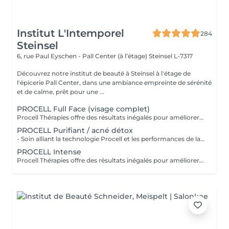
Institut L'Intemporel
284
Steinsel
6, rue Paul Eyschen - Pall Center (à l’étage)
Steinsel L-7317
Découvrez notre institut de beauté à Steinsel à l'étage de
l'épicerie Pall Center, dans une ambiance empreinte de sérénité
et de calme, prêt pour une ...
PROCELL Full Face (visage complet)
Procell Thérapies offre des résultats inégalés pour améliorer l'apparence des rides et ridules, des cicatrices d'acné et des dommages causés par le soleil. Avec une irritation minimale, les traitements Procell sont sûrs, non invasifs, efficaces et fournissent des résultats qui parlent d'eux-mêmes. Ce n'est pas un hasard si Procell Thérapies est devenu le leader du microneedling .. Possibilité d'abonnement 4+1
PROCELL Purifiant / acné détox
- Soin alliant la technologie Procell et les performances de la lampe LED, ce qui permet un effet bactéricide, rénovateur, affine les cicatrices liées à l'acné et ressert les pores - Ce soin est conseillé en cure de 4 soins pour être entièrement efficace - Attention: déconseillé sur l'acné active
PROCELL Intense
Procell Thérapies offre des résultats inégalés pour améliorer l'apparence des rides et ridules, des cicatrices d'acné et des dommages causés par le soleil. Avec une irritation minimale, les traitements Procell sont sûrs, non invasifs, efficaces et fournissent des résultats qui parlent d'eux-mêmes. Ce n'est pas un hasard si Procell Thérapies est devenu le leader du microneedling .. Profitez de la technologie Procell tout en réalisant un soin complet nettoyant.