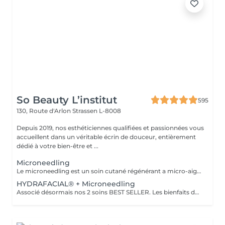
So Beauty L’institut
595
130, Route d'Arlon
Strassen L-8008
Depuis 2019, nos esthéticiennes qualifiées et passionnées vous
accueillent dans un véritable écrin de douceur, entièrement
dédié à votre bien-être et ...
Microneedling
Le microneedling est un soin cutané régénérant a micro-aiguilles permettant de réduire les signes de l'âge et de raviver l'éclat de votre peau, il aide aussi a effacer les traces d'acné, les cicatrices. Un véritable soin qui resserre les pores dilatés , lisse la peau, estimes les rides et ridules grâce au sérum à l'acide hyaluronique. + LED visage et mains
HYDRAFACIAL® + Microneedling
Associé désormais nos 2 soins BEST SELLER. Les bienfaits de l'hydrafacial et du Microneedling pour un effet optimale sur votre peau. Une peau saine, propre, un effet GLOW instantanément, action anti-rides.