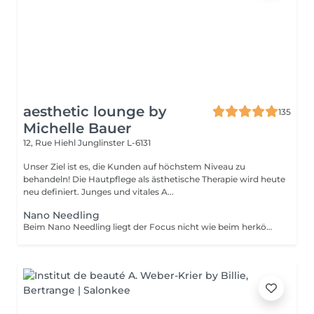
aesthetic lounge by
135
Michelle Bauer
12, Rue Hiehl
Junglinster L-6131
Unser Ziel ist es, die Kunden auf höchstem Niveau zu
behandeln! Die Hautpflege als ästhetische Therapie wird heute
neu definiert. Junges und vitales A...
Nano Needling
Beim Nano Needling liegt der Focus nicht wie beim herkömmlichen kosmetischen Micro Needling auf Gewebeaufbau in der Tiefe, sondern auf - Porenverfeinerung - Stimulation der Epidermis und - Verwertung spezieller Wirkstoffkonzentrate. Produkte dringen 97% besser ein, wenn sie in Verbindung mit Nano Needling verwendet werden! Hautprobleme wie - Trockenheitsfältchen - Elastizitätsverlust - Augenschatten - Hyperpigmentierung oder - Neigung zu Unreinheiten werden verbessert. Das Nano Needling ist absolut schmerzfrei und kann bei jedem Hauttyp angewendet werden!