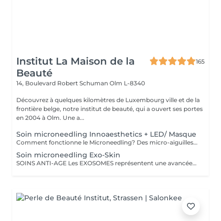
Institut La Maison de la
165
Beauté
14, Boulevard Robert Schuman
Olm L-8340
Découvrez à quelques kilomètres de Luxembourg ville et de la
frontière belge, notre institut de beauté, qui a ouvert ses portes
en 2004 à Olm. Une a...
Soin microneedling Innoaesthetics + LED/ Masque
Comment fonctionne le Microneedling? Des micro-aiguilles pénètrent la couche superficielle de la peau pour stimuler le processus de régénération cellulaire. Ce traitement stimule la peau de l'intérieur sans l'agresser. Les actifs utilisés (acide hyaluronique, vitamines, etc.) pénètrent ainsi plus profondément pour des résultats renforcés. Le Microneedling améliore visiblement la texture de la peau et atténue les rides et ridules. Les cicatrices d'acné et marques cutanées s'estompent et les pores dilatés resserrés. Enfin il ravive l'éclat du teint. Résultats - Peau plus lisse et plus ferme - Teint unifié et lumineux - Résultats visibles dès les premières séances - Convient à tous les types de peau Seule ou a combiner avec un autre soin visage au choix
Soin microneedling Exo-Skin
SOINS ANTI-AGE Les EXOSOMES représentent une avancée majeure en soins anti-âge. Basés sur les découvertes les plus récentes en médecine esthétique, ce traitement favorise la régénération et la réparation cutanée pour une peau visiblement plus jeune, ferme et éclatante. Ils offrent des avantages sans précédent pour le rajeunissement et la réparation de la peau. Soin EXO-SKIN Les premiers résultats sont visibles dès la première séance. Pour prolonger et optimiser les effets, il est conseillé d'effectuer une cure annuelle de 3 séances, espacées de 21 jours, afin de stimuler intensément la régénération cutanée et de redonner à la peau tout son éclat et sa jeunesse. BENEFICES Observés : - Atténue les rides et ridules - Restaure les tissus cutanés - Améliore la texture et l'éclat de la peau - Effet Glow