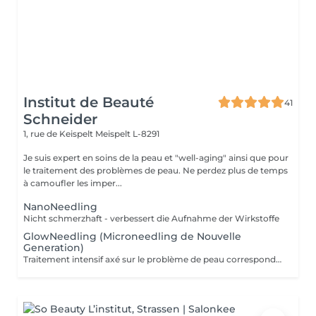
Institut de Beauté
41
Schneider
1, rue de Keispelt
Meispelt L-8291
Je suis expert en soins de la peau et "well-aging" ainsi que pour
le traitement des problèmes de peau. Ne perdez plus de temps
à camoufler les imper...
NanoNeedling
Nicht schmerzhaft - verbessert die Aufnahme der Wirkstoffe
GlowNeedling (Microneedling de Nouvelle
Generation)
Traitement intensif axé sur le problème de peau correspondant. Domaines d'application : Rides/anti-âge, peau très sèche ou très grasse, cicatrices (d'acné), troubles de la pigmentation, etc. Il est recommandé d'effectuer au moins 4 traitements à 2-3 semaines d'intervalle pour obtenir de très bons résultats. Le Post-Needling kit est indispensable pour obtenir les meilleurs résultats. Veuillez réserver le traitement de découverte si vous êtes un nouveau client. Ceci est nécessaire pour exclure toute contre-indication et pour établir avec vous un plan de traitement adapté. Déroulement : Nettoyage, gommage, needling avec des substances actives de haute qualité adaptées au problème de peau, masque rafraîchissant, creme de soin, conseil.