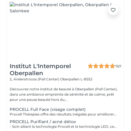
Institut L'Intemporel
767
Oberpallen
2, Arelerstrooss (Pall Center)
Oberpallen L-8552
Découvrez notre institut de beauté à Oberpallen (Pall Center),
dans une ambiance empreinte de sérénité et de calme, prêt
pour une pause beauté hors du...
PROCELL Full Face (visage complet)
Procell Thérapies offre des résultats inégalés pour améliorer l'apparence des rides et ridules, des cicatrices d'acné et des dommages causés par le soleil. Avec une irritation minimale, les traitements Procell sont sûrs, non invasifs, efficaces et fournissent des résultats qui parlent d'eux-mêmes. Ce n'est pas un hasard si Procell Thérapies est devenu le leader du microneedling..
PROCELL Purifiant / acné détox
- Soin alliant la technologie Procell et la technologie LED, ce qui permet un effet bactéricide, rénovateur, affine les cicatrices liées à l'acné et ressert les pores - Ce soin est conseillé en cure pour être entièrement efficace - Attention: déconseillé sur l'acné active - Pas de vapeur. Pour plus de renseignements, contactez nous.