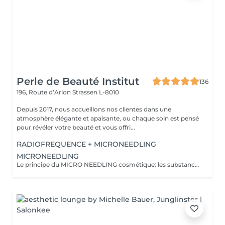
Perle de Beauté Institut
136
196, Route d’Arlon
Strassen L-8010
Depuis 2017, nous accueillons nos clientes dans une
atmosphère élégante et apaisante, ou chaque soin est pensé
pour révéler votre beauté et vous offri...
RADIOFREQUENCE + MICRONEEDLING
MICRONEEDLING
Le principe du MICRO NEEDLING cosmétique: les substances actives parviennent dans les zones ou elles seront les plus efficaces. Le MICRO NEEDLING est ainsi un soin anti-age doux non invasif. Le module travaille avec une précision microscopique et les principes actifs soigneusement sélectionnés donnent des résultats optimaux. La procédure active également les fonctions cutanée et stimule la régénération de la peau.