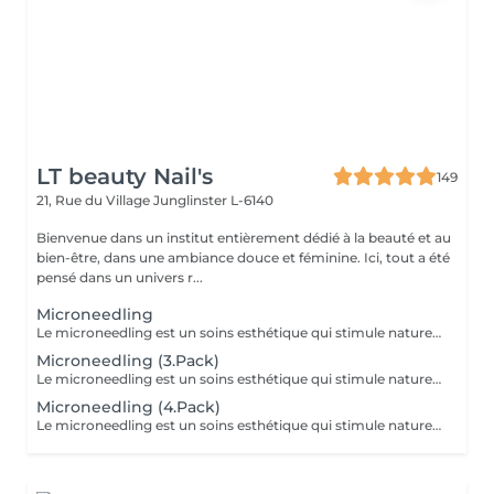
LT beauty Nail's
149
21, Rue du Village
Junglinster L-6140
Bienvenue dans un institut entièrement dédié à la beauté et au
bien-être, dans une ambiance douce et féminine. Ici, tout a été
pensé dans un univers r...
Microneedling
Le microneedling est un soins esthétique qui stimule naturellement le renouvellement cellulaire grâce a l'utilisation d'un dispositif muni de micro aiguille c'est microperforation contrôler active les mécanisme de réparation cutanée et favorisent la production de collagène et d'élastine. Ce traitement aide a améliorer la texture et la fermeté de la peau a atténuer les ridules les pore dilates les cicatrices d'acnés et certaine irrégularités pigmentaire.
Microneedling (3.Pack)
Le microneedling est un soins esthétique qui stimule naturellement le renouvellement cellulaire grâce a l'utilisation d'un dispositif muni de micro aiguille c'est microperforation contrôler active les mécanisme de réparation cutanée et favorisent la production de collagène et d'élastine. Ce traitement aide a améliorer la texture et la fermeté de la peau a atténuer les ridules les pore dilates les cicatrices d'acnés et certaine irrégularités pigmentaire.
Microneedling (4.Pack)
Le microneedling est un soins esthétique qui stimule naturellement le renouvellement cellulaire grâce a l'utilisation d'un dispositif muni de micro aiguille c'est microperforation contrôler active les mécanisme de réparation cutanée et favorisent la production de collagène et d'élastine. Ce traitement aide a améliorer la texture et la fermeté de la peau a atténuer les ridules les pore dilates les cicatrices d'acnés et certaine irrégularités pigmentaire.