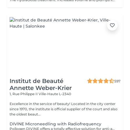
Institut de Beauté
597
Annette Weber-Krier
1, Rue Philippe II
Ville-Haute L-2340
Excellence in the service of beauty! Located in the city center
since 1970, the institute is official supplier of the court and also
the oldest beaut...
DIVINE Microneedling with Radiofrequency
Pollogen DIVINE offers a totally effective solution for anti-aging treatments, but also for more difficult-to-treat areas such as the neck, lip contours and eyes. It is a unique combination of 3 medico-aesthetic technologies (VoluDerm microneedling RF + TriFractional + Ultrasound) which allows the renewal of the dermis and the epidermis. The result is significant and clearly visible, the skin looks young. The DIVINE Pollogen offers more volume, reduction of scars, firming of the skin and this without pain, without bruising, without bleeding and without revalidation time.