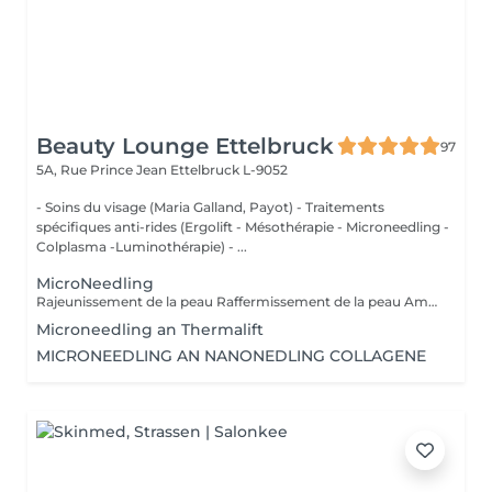
Beauty Lounge Ettelbruck
97
5A, Rue Prince Jean
Ettelbruck L-9052
- Soins du visage (Maria Galland, Payot) - Traitements
spécifiques anti-rides (Ergolift - Mésothérapie - Microneedling -
Colplasma -Luminothérapie) - ...
MicroNeedling
Rajeunissement de la peau Raffermissement de la peau Amélioration du grqin de pequ Réduction des rides Diminution des pores En cas de Cicatrices
Microneedling an Thermalift
MICRONEEDLING AN NANONEDLING COLLAGENE