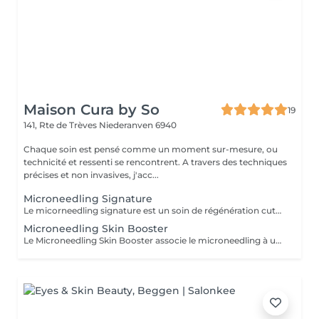
Maison Cura by So
19
141, Rte de Trèves
Niederanven 6940
Chaque soin est pensé comme un moment sur-mesure, ou
technicité et ressenti se rencontrent. A travers des techniques
précises et non invasives, j'acc...
Microneedling Signature
Le micorneedling signature est un soin de régénération cutanée entièrement personnalisé. Après une analyse de votre peau, je sélectionne le protocole MG Collection (gamme Dermapen) le plus adapté à vos besoins afin de cibler efficacement les imperfections : manque d'éclat, ridules, pores dilatés, cicatrices d'acné, taches pigmentaires ou déshydratation. Le traitement est complété par un masque apaisant professionnel et une séance de LED pour favoriser la récupération cutanée, optimiser les résultats et réduire le temps de récupération. Ce soin est idéal pour : - Améliorer la qualité de la peau - Atténuer les taches pigmentaires - Redonner de l'éclat au teint - Atténuer les ridules - Resserrer les pores - Réduire les cicatrices d'acné et les imperfections
Microneedling Skin Booster
Le Microneedling Skin Booster associe le microneedling à un peeling biorevitalisant afin de stimuler intensément le renouvellement cutané sans éviction sociale. Cette combinaison permet d'améliorer la fermeté, la texture et l'éclat de la peau tout en atténuant les signes du vieillisement, les irrégularités pigmentaires et les cicatrices superficielles. Le soin est finalisé par un masque professionnel et une séance de LED afin d'apaiser la peau, soutenir sa régénération et optimiser les résultats. Idéal pour : - Peaux en manque de fermeté - Rides et ridules - Taches pigmentaires - Cicatrices d'acné - Teint terne - Prévention du vieillissement cutané