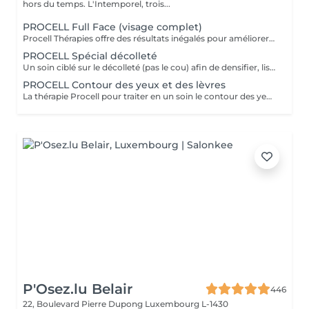
hors du temps. L'Intemporel, trois...
PROCELL Full Face (visage complet)
Procell Thérapies offre des résultats inégalés pour améliorer l'apparence des rides et ridules, des cicatrices d'acné et des dommages causés par le soleil. Avec une irritation minimale, les traitements Procell sont sûrs, non invasifs, efficaces et fournissent des résultats qui parlent d'eux-mêmes. Ce n'est pas un hasard si Procell Thérapies est devenu le leader du microneedling..
PROCELL Spécial décolleté
Un soin ciblé sur le décolleté (pas le cou) afin de densifier, lisser et repulper cette zone fragile Nettoyage + gommage de la zone, passage Procell et masque (pas de massage dans ce soin) Conseillé en cure de 4 soins sur 4 mois avec une séance d'entretien 2x par an en fin de cure
PROCELL Contour des yeux et des lèvres
La thérapie Procell pour traiter en un soin le contour des yeux et le contour des lèvres.
P'Osez.lu Belair
446
22, Boulevard Pierre Dupong
Luxembourg L-1430