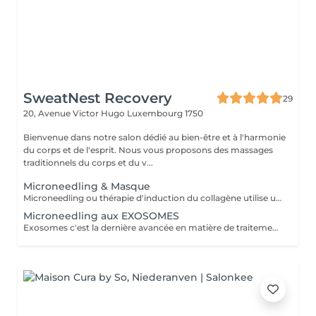
SweatNest Recovery
29
20, Avenue Victor Hugo
Luxembourg 1750
Bienvenue dans notre salon dédié au bien-être et à l'harmonie
du corps et de l'esprit. Nous vous proposons des massages
traditionnels du corps et du v...
Microneedling & Masque
Microneedling ou thérapie d'induction du collagène utilise un petit appareil avec de minuscules aiguilles à usage unique qui produisent des microperforations de la couche superficielle de la peau pour stimuler la production de collagène et de faire pénétrer les ingrédients actifs du sérum dans la peau. Le nombre de séances dépend de la personne (son âge, l'état de la peau, l'effet recherché) et du produit choisi. En général, on réalise entre 2 et 5 séances espacées de 2 à 4 semaines. Une séance d'entretien est effectuée 1 à 2 fois par an.
Microneedling aux EXOSOMES
Exosomes c'est la dernière avancée en matière de traitements anti-âge et des imperfections de la peau.Ce sont de toutes petites vésicules (à l'échelle nanométrique) qui passent entre les cellules de la peau et qui leur apportent les acides aminés, des pépites, des vitamines et beaucoup d'autres éléments indispensables pour offrir à la peau une apparence jeune et fraiche. Grace à leur petite taille les exosomes pénètrent mieux et plus profondément dans la peau, ce qui rend le traitement plus efficace par rapport au microneedling traditionnel. Les exosomes de laboratoire espagnol SIMILDIET, que j'utilise, sont produits par les cellules souches de synthèse végétales. 1 ml du produit contient 15 milliards des exosomes qui peuvent être utilisés par la peau soit immédiatement soit stockés et utilisés progressivement. Le nombre de traitements nécessaires varie en fonction des conditions individuelles de la peau et des résultats souhaités. Une série de 2 à 3 traitements espacés de 4 à 6 semaines est idéale.