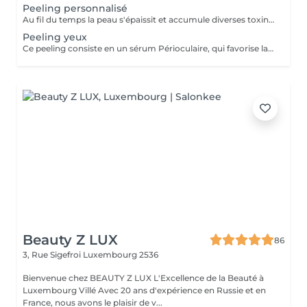
Peeling personnalisé
Au fil du temps la peau s'épaissit et accumule diverses toxines auxquelles nous sommes exposés au jour le jour entrainant le processus de Glycation par accumulation des radicaux libres. Les peelings combattent cette Glycation en vous redonnant un teint éclatant par renouvellement des cellules de l'épiderme. Ils combattent l'acné, resserrent les pores dilatés et affinent les ridules, réduisent les tâches pigmentaires et des imperfections, améliorent la texture de peau pour un résultat visible dès la première séance. Nous vous proposons plusieurs peelings très efficaces et sans éviction sociale qui peuvent se faire tout au long de l'année, même en été. En voici quelques-uns : - Peeling dit botox-like et bio-revitalisant : Ce peeling ralentit les effets chrono et photo-vieillissement en stimulant la peau en profondeur sans provoquer d'irritation superficielle. En plus d'une action dépigmentante, le produit procure un effet tonifiant sur le visage, le cou et le décolleté. - Peeling liftant et bio-revitalisant : Ce peeling stimule la peau en douceur et en profondeur en lui procurant un tonus et une oxygénation intense des tissus. Il effectue une action de levage en profondeur. Il est recommandé pour le relâchement cutanée. - Peeling « Glow » : Ce peeling contient un pool d'actifs bio-revitalisants et bio-régénérants. Il restaure l'hydratation et la nutrition indispensables de la peau. Il régénère la peau en améliorant le métabolisme cellulaire. Il réactive le collagène et l'élastine pour un teint éclatant. Mais, pour que les effets soient optimisés, il est important de préparer sa peau avant un peeling du visage avec un produit à base d'acide glycolique que nous pouvons vous conseillé pendant la consultation d'analyse de peau. Ensuite, après votre peeling, il est aussi important : - d'appliquer des soins hydratants et apaisants sur votre visage - d'éviter toute exposition au soleil Pensez à arrêter l'utilisation de la vitamine A / retinol 7 jours avant votre rendez-vous peeling. Tenez nous au courant si vous prenez des médicaments avant votre rendez-vous.
Peeling yeux
Ce peeling consiste en un sérum Périoculaire, qui favorise la régénération de la peau, lisse l'aspect du contour de l'il et facilite la pénétration des actifs appliqués par la suite. Il effectue 5 actions différentes : Éclaircissant, illuminateur, anti-âge, antioxydant, anti-dème.
Beauty Z LUX
86
3, Rue Sigefroi
Luxembourg 2536
Bienvenue chez BEAUTY Z LUX L'Excellence de la Beauté à
Luxembourg Villé Avec 20 ans d'expérience en Russie et en
France, nous avons le plaisir de v...