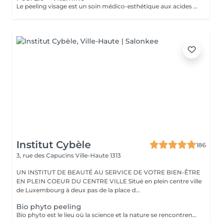
Le peeling visage est un soin médico-esthétique aux acides de fruits qui consiste à appliquer une solution exfoliante sur la peau afin de stimuler et accélérer le renouvellement cellulaire. En éliminant les cellules mortes de la surface cutanée, ce traitement permet d'unifier le teint, d'atténuer les imperfections et de redonner de l'éclat à la peau. AVANTAGES DU PEELING - Favoriser la création de collagène et d'élastine pour restaurer la fermeté et la souplesse de la peau - Réduction des rides profondes, poches et cernes - Amélioration de l'hydratation - Stimuler la microcirculation - Atténuer les rougeurs présentes - Atténuer les cicatrices d'acné - Affiner le grain de peau - Diminution des pores dilatés, points noirs, comédons - Éclat immédiat du teint PRÉCAUTIONS OBLIGATOIRES - PAS D'ÉPILATION sur la ZONE à traiter 5 jours avant - PAS DE RASAGE pour les hommes 48h avant - Irritations, rougeurs, voire légères croûtes à prévoir pendant 5 à 7 jours (peel expert) - Utilisation OBLIGATOIRE d'une crème ANTI-SOLAIRE pendant 10 jours, matin, midi, soir CONTRE-INDICATIONS - Grossesse/allaitement - Exposition solaire récente ou prévue (48h avant à 7 jours après le soin) - Traitement lourd : chimio (attendre 1 an post chimio) ou antibiotique (attendre 6 mois) - Prise d'anticoagulant, anti-inflammatoire + de 5 jours - Traitements dermatologiques en cours (type Roaccutane) - Allergie aux acides de fruits, fruits à coque ou à l'aspirine - Dermabrasion médicale - Injection de botox ou acide hyaluronique (attendre 1 mois) - Maladies auto-immunes (diabète) - Cicatrices chéloïdes
Institut Cybèle
186
3, rue des Capucins
Ville-Haute 1313
UN INSTITUT DE BEAUTÉ AU SERVICE DE VOTRE BIEN-ÊTRE
EN PLEIN COEUR DU CENTRE VILLE Situé en plein centre ville
de Luxembourg à deux pas de la place d...
Bio phyto peeling
Bio phyto est le lieu où la science et la nature se rencontrent pour créer des produits aux qualités uniques et aux résultats exceptionnels. Le Peeling profond est un complexe botanique et acide salicylique hautement purifiant, oxygénant, coup d'éclat immédiat. Pour tous types de peau, efficace sur les pores dilatés, impuretés et imperfections, tâches pigmentaires, hyper kératinisation, excès de sébum et aux peaux affectées par le tabac. Immédiatement après le soin, la peau parait radieuse, dynamique et revitalisée. Les systèmes de défense naturels de la peau sont restaurés et renforcés contre d'autres dommages car ce soin agit fortement sur le renouvellement cellulaire.