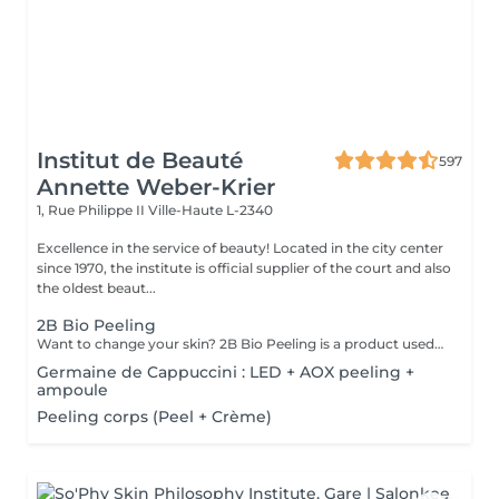
Institut de Beauté
597
Annette Weber-Krier
1, Rue Philippe II
Ville-Haute L-2340
Excellence in the service of beauty! Located in the city center
since 1970, the institute is official supplier of the court and also
the oldest beaut...
2B Bio Peeling
Want to change your skin? 2B Bio Peeling is a product used in manual micro-dermabrasion (without the use of equipment). This method of abrasion of the surface of the epidermis aims to eliminate the dead cells that form the stratum corneum. Unlike other peel treatments that only work on the surface, 2B Bio Peeling triggers the exfoliation process from the inside. Your skin is deeply purified, the cellular metabolism is reactivated, the enlarged pores are tightened and the pigmentation is reduced. A dazzling result that immediately illuminates you.
Germaine de Cappuccini : LED + AOX peeling +
ampoule
Peeling corps (Peel + Crème)