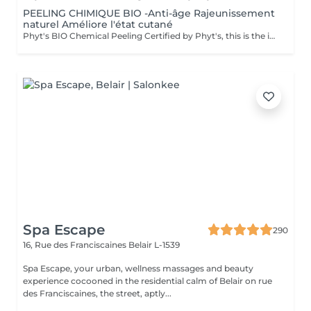
PEELING CHIMIQUE BIO -Anti-âge Rajeunissement
naturel Améliore l'état cutané
Phyt's BIO Chemical Peeling Certified by Phyt's, this is the ideal solution to improve skin condition and effectively combat signs of aging. This advanced treatment combines the power of natural ingredients with the rigor of organic products to deliver visible and lasting results. BIO Certification: Benefit from certified organic products, ensuring a formulation that is respectful of your skin and the environment, while guaranteeing impeccable quality. Natural Ingredients: Enriched with natural actives, this peeling promotes cellular renewal, refines skin texture, and enhances the complexion for a more even and radiant appearance. Individual Ampoules: Each treatment is packaged in individual ampoules to ensure optimal hygiene, perfect freshness with each application, and precise dosing. Estheticians: Fatima Lisete Marie Francesca Mirza Déborah A regular skincare routine helps maintain skin elasticity, firmness, and radiance while preventing premature aging signs. Every treatment you give your skin is a step towards lasting and naturally rejuvenated beauty. Give your skin the best of nature with Phyt's BIO Chemical Peeling and discover revitalized and radiant skin!
Spa Escape
290
16, Rue des Franciscaines
Belair L-1539
Spa Escape, your urban, wellness massages and beauty
experience cocooned in the residential calm of Belair on rue
des Franciscaines, the street, aptly...