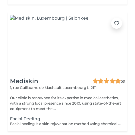
Mediskin
59
1, rue Guillaume de Machault
Luxembourg L-2111
Our clinic is renowned for its expertise in medical aesthetics,
with a strong local presence since 2010, using state-of-the-art
equipment to meet the ...
Facial Peeling
Facial peeling is a skin rejuvenation method using chemical agents to exfoliate the superficial layers of the skin and stimulate cell renewal. Advantages: -Improvement in skin texture and brightness. -Reduction of skin imperfections such as pigmentation spots, acne scars, wrinkles, and fine lines. Adaptability: -Facial peeling is suitable for different skin types and according to your skin concerns. Complementary Care: -To optimize treatment results and minimize social downtime, a phototherapy session is included. This helps reduce inflammation, stimulate collagen production, and improve skin healing. Contraindications: -Not recommended for pregnant or breastfeeding women. During the first session, we will establish your goals together and determine the type of peeling most suitable for your skin. For any questions, feel free to contact us or book a free consultation appointment.