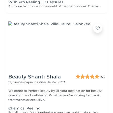
Wish Pro Peeling + 2 Capsules
A unique technique in the world of magnetophores. Thanks to magnetic fields attraction encapsulated in a mini, hand-held machine this technique allows for the force of passage of cosmetic active ingredients through the skin barrier to act in the core of the cells. Visible result of the first session. The capsules are carefully chosen according to a consultation with your for your specific needs. Youthful looking skin without injections! The added Led Light experience puts you in a complete state of bliss as it perforates deeper penetration of the products and reinforces skin rejuvenation and skin repair. An added +!
Beauty Shanti Shala
253
15, rue des capucins
Ville-Haute L-1313
Welcome to Perfect Beauty by Jil, your destination for beauty,
relaxation, and well-being! Whether you're looking for classic
treatments or exclusive...
Chemical Peeling
For all types of skin (anti-winkle,sensitive,moisturizing,oily skin,rosacea,mixed,dry,scars) no extraction,no waxing and 2weeks after the facial no sun conact. For a better result you can book a cure of 4 treatments, one peeling every 2 weeks. direct payement -> 390 instead of 440,20 ,including 2 creams for home care.