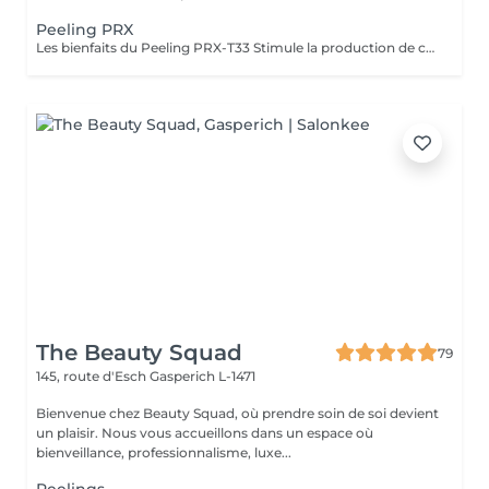
Peeling PRX
Les bienfaits du Peeling PRX-T33 Stimule la production de collagène et d'élastine, sans exfoliation visible. Raffermit et redensifie la peau, avec un effet lifting immédiat et naturel. Illumine le teint et redonne de l'éclat instantanément. Atténue les taches pigmentaires et unifie le teint. Améliore la texture de la peau, resserre les pores et réduit les cicatrices légères. Résultat : une peau plus ferme, plus lisse et visiblement rajeunie, sans temps de récupération. The Benefits of PRX-T33 Peel Stimulates collagen and elastin production without visible peeling. Firms and densifies the skin with an instant natural lifting effect. Brightens and revives the complexion immediately. Reduces pigmentation spots and evens out skin tone. Improves skin texture, tightens pores, and softens mild scars. Result: firmer, smoother, and visibly rejuvenated skin with no downtime.
The Beauty Squad
79
145, route d'Esch
Gasperich L-1471
Bienvenue chez Beauty Squad, où prendre soin de soi devient
un plaisir. Nous vous accueillons dans un espace où
bienveillance, professionnalisme, luxe...