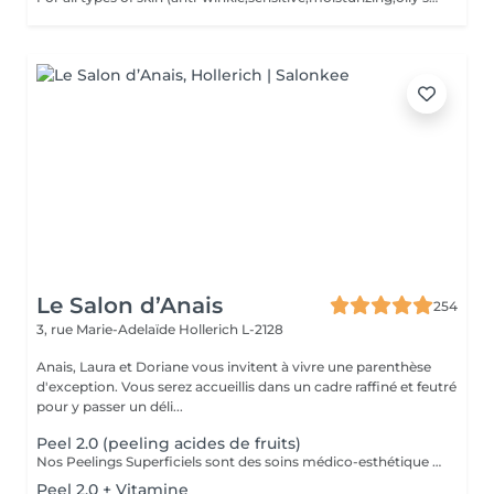
Le Salon d’Anais
254
3, rue Marie-Adelaïde
Hollerich L-2128
Anais, Laura et Doriane vous invitent à vivre une parenthèse
d'exception. Vous serez accueillis dans un cadre raffiné et feutré
pour y passer un déli...
Peel 2.0 (peeling acides de fruits)
Nos Peelings Superficiels sont des soins médico-esthétique aux acides de fruits qui agissent par une exfoliation chimique controlée des couches supérieurs de la peau afin de stimuler et accélérer le renouvellement cellulaire. En éliminant les cellules mortes de la surface cutanée, ce traitement permet d'unifier le teint, d'atténuer les imperfections et de redonner de l'éclat à la peau. AVANTAGES DU PEELING - Favoriser la création de collagène et d'élastine pour restaurer la fermeté et la souplesse de la peau - Réduction des rides profondes, poches et cernes - Amélioration de l'hydratation - Stimuler la microcirculation - Atténuer les rougeurs présentes - Atténuer les cicatrices d'acné - Affiner le grain de peau - Diminution des pores dilatés, points noirs, comédons - Éclat immédiat du teint PRÉCAUTIONS OBLIGATOIRES - PAS D'ÉPILATION sur la ZONE à traiter 5 jours avant - PAS DE RASAGE pour les hommes 48h avant - Irritations, rougeurs, voire légères croûtes à prévoir pendant 5 à 7 jours (peel expert) - Utilisation OBLIGATOIRE d'une crème ANTI-SOLAIRE pendant 10 jours, matin, midi, soir CONTRE-INDICATIONS - Grossesse/allaitement - Exposition solaire récente ou prévue (48h avant à 7 jours après le soin) - Traitement lourd : chimio (attendre 1 an post chimio) ou antibiotique (attendre 6 mois) - Prise d'anticoagulant, anti-inflammatoire + de 5 jours - Traitements dermatologiques en cours (type Roaccutane) - Allergie aux acides de fruits, fruits à coque ou à l'aspirine - Dermabrasion médicale - Injection de botox ou acide hyaluronique (attendre 1 mois) - Maladies auto-immunes (diabète) - Cicatrices chéloïdes
Peel 2.0 + Vitamine