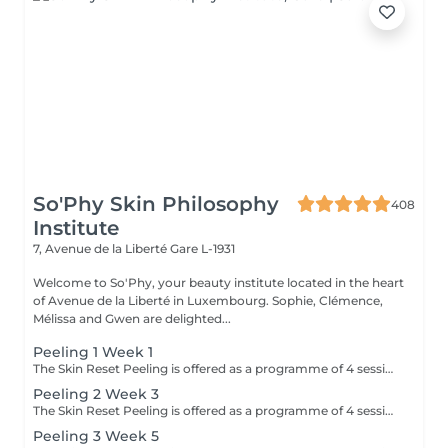
So'Phy Skin Philosophy
408
Institute
7, Avenue de la Liberté
Gare L-1931
Welcome to So'Phy, your beauty institute located in the heart
of Avenue de la Liberté in Luxembourg. Sophie, Clémence,
Mélissa and Gwen are delighted...
Peeling 1 Week 1
The Skin Reset Peeling is offered as a programme of 4 sessions, performed every 2 weeks, to progressively stimulate skin renewal and improve overall skin quality. Each session is tailored to your skin's needs and works in a targeted way on radiance, texture, imperfections and uneven skin tone. Over the course of the programme, the skin becomes smoother, brighter and visibly more even. This approach delivers progressive and long-lasting results while respecting your skin's balance and sensitivity. To optimise results, a tailored home skincare routine will be recommended and should be followed before, during and after the programme. Ideal during seasonal changes or when the skin is imbalanced.
Peeling 2 Week 3
The Skin Reset Peeling is offered as a programme of 4 sessions, performed every 2 weeks, to progressively stimulate skin renewal and improve overall skin quality. Each session is tailored to your skin's needs and works in a targeted way on radiance, texture, imperfections and uneven skin tone. Over the course of the programme, the skin becomes smoother, brighter and visibly more even. This approach delivers progressive and long-lasting results while respecting your skin's balance and sensitivity. To optimise results, a tailored home skincare routine will be recommended and should be followed before, during and after the programme. Ideal during seasonal changes or when the skin is imbalanced.
Peeling 3 Week 5