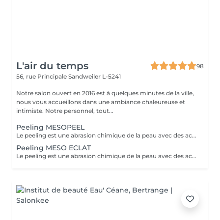
L'air du temps
98
56, rue Principale
Sandweiler L-5241
Notre salon ouvert en 2016 est à quelques minutes de la ville,
nous vous accueillons dans une ambiance chaleureuse et
intimiste. Notre personnel, tout...
Peeling MESOPEEL
Le peeling est une abrasion chimique de la peau avec des acides de fruits. Indolore, sans éviction sociale, juste quelques rougeurs peuvent apparaitre le jour même. Le peeling va améliorer les cicatrices de l'acné, affiner le grain de peau, resserrer les pores, atténuer les taches pigmentées (taches brunes ou de vieillesse),estomper les ridules, augmenter l'élasticité de la peau, une peau nette et visiblement plus jeune. Des résultats prouvés en toute sécurité. Une seule séance vous donnera un coup d'éclat. RECOMMANDé en cure pour des résultats durables,5 soins espacés de 15 jours. Lors d'une cure l'exposition au soleil n'est pas recommandée NOUS POUVONS COMBINER CETTE PRESTATION AVEC MICRONEEDLING voir sous rubrique séparée
Peeling MESO ECLAT
Le peeling est une abrasion chimique de la peau avec des acides de fruits. Indolore, sans éviction sociale, juste quelques rougeurs peuvent apparaitre le jour même. Le peeling va améliorer les cicatrices de l'acné, affiner le grain de peau, resserrer les pores, atténuer les taches pigmentées (taches brunes ou de vieillesse),estomper les ridules, augmenter l'élasticité de la peau, une peau nette et visiblement plus jeune. Des résultats prouvés en toute sécurité. Une seule séance vous donnera un coup d'éclat. RECOMMANDé en cure pour des résultats durables,5 soins espacés de 15 jours. Pour ce soin on travaille le visage le décolleté et les mains Lors d'une cure l'exposition au soleil n'est pas recommandée NOUS POUVONS COMBINER CETTE PRESTATION AVEC MICRONEEDLING voir sous rubrique séparée