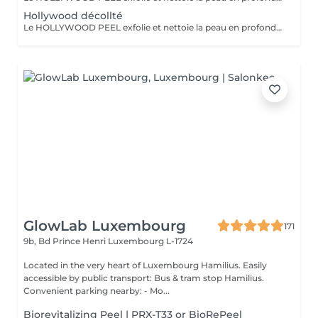
Hollywood décollté
Le HOLLYWOOD PEEL exfolie et nettoie la peau en profondeur au laser pour un teint plus lisse, lumineux et des pores visiblement resserrés. La LUMINOTHÉRAPIE du décolleté consiste à exposer la peau à des lumières LED afin de stimuler le renouvellement cellulaire et améliorer la texture de la peau.
GlowLab Luxembourg
171
9b, Bd Prince Henri
Luxembourg L-1724
Located in the very heart of Luxembourg Hamilius. Easily
accessible by public transport: Bus & tram stop Hamilius.
Convenient parking nearby: - Mo...
Biorevitalizing Peel | PRX-T33 or BioRePeel