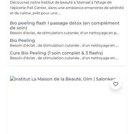
Découvrez notre institut de beauté à Steinsel à l'étage de
l'épicerie Pall Center, dans une ambiance empreinte de sérénité
et de calme, prêt pour une ...
Bio peeling flash 1 passage détox (en complément
de soin)
Besoin d'éclat, de stimulation cutanée, d'un nettoyage en profondeur? Avec l'action combinée d'acides hyaluroniques, lactiques et salicyliques, additionnés de planctons marins et de camphre, ce soin coche toutes les cases d'un soin cabine PROFESSIONNEL. A tester .
Bio Peeling
Besoin d'éclat , de stimulation cutanée , d'un nettoyage en profondeur ? Avec l action combinée d'acides hyaluroniques , lactiques et salicyliques , complétés de planctons marins et camphre ce soin coche toutes les cases d'un soin cabine PROFESSIONNEL . A tester .
Cure Bio Peeling (1 soin complet & 3 flashs)
Besoin d'éclat , de stimulation cutanée , d'un nettoyage en profondeur ? Avec l action combinée d'acides hyaluroniques , lactiques et salicyliques , complétés de planctons marins et camphre ce soin coche toutes les cases d'un soin cabine PROFESSIONNEL . A tester . En cure sur 4 à 6 semaines.