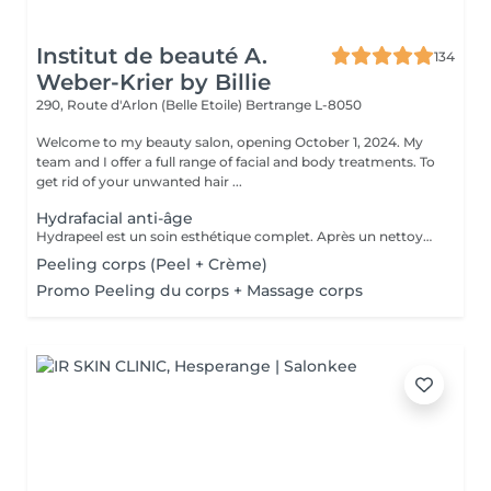
Institut de beauté A.
134
Weber-Krier by Billie
290, Route d'Arlon (Belle Etoile)
Bertrange L-8050
Welcome to my beauty salon, opening October 1, 2024. My
team and I offer a full range of facial and body treatments. To
get rid of your unwanted hair ...
Hydrafacial anti-âge
Hydrapeel est un soin esthétique complet. Après un nettoyage de la peau en profondeur grâce au système de Vortex-Fusion. Des résultats immédiats dès la première séance. Les rides et ridules sont lissées, la peau est parfaitement nettoyée, plus douce, lumineuse et redynamisée. *Stimule la désquamation des cellules mortes. *Elimine des comédons, extraction des impuretés *Hydrate -Sature la surface de la peau avec des actifs hydratants et nourrissants intenses. *Cible-Un grand nombre d'options de soins pour répondre aux besoins spécifiques de la peau : Élasticité et fermeté, teint unifié et vitalité, réjuvénation, peaux grasses et congestionnées. Les produits cosmétiques, les sérums booster et les protocoles spécifiques de la gamme Belensa permettent de personnaliser les soins Hydrapeel PRO pour traiter les différentes conditions cutanées. *Ultrasons Augmentent l'absorption des actifs cosmétiques et favorisent la microcirculation, pour atténuer les rides et les ridules. EMS bipolaire Tonifie la peau en stimulant les muscles sous- jacents Spray de solution oxygénée Pour améliorer l'hydratation et la vitalité de la peau. *Marteau froid -Resserrement des pores et vasoconstriction pour éliminer les rougeurs et estomper les cernes. *Spatule vibrante
Peeling corps (Peel + Crème)
Promo Peeling du corps + Massage corps