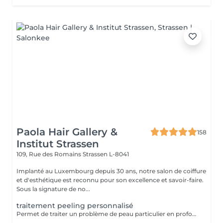
Paola Hair Gallery &
158
Institut Strassen
109, Rue des Romains
Strassen L-8041
Implanté au Luxembourg depuis 30 ans, notre salon de coiffure
et d'esthétique est reconnu pour son excellence et savoir-faire.
Sous la signature de no...
traitement peeling personnalisé
Permet de traiter un problème de peau particulier en profondeur par exfoliation, sans traumatisme important pour la peau. Avec quatre produits domicile. Fréquence toutes les deux semaines. Exposition au soleil interdite sans protection pendant la durée du traitement. Tous nos soins et traitements sont mixtes hommes et femmes. Les traitements en cure sont valables six mois. Sur conseil de votre esthéticienne, des combinaisons de soins et de traitements sont possibles, afin d'obtenir un résultat optimal. Attention certain traitements nécessitent des explications préalables ainsi qu'une commande spécifique des coffrets et de soins personnalisés.