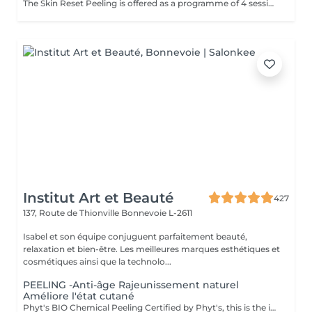
The Skin Reset Peeling is offered as a programme of 4 sessions, performed every 2 weeks, to progressively stimulate skin renewal and improve overall skin quality. Each session is tailored to your skin's needs and works in a targeted way on radiance, texture, imperfections and uneven skin tone. Over the course of the programme, the skin becomes smoother, brighter and visibly more even. This approach delivers progressive and long-lasting results while respecting your skin's balance and sensitivity. To optimise results, a tailored home skincare routine will be recommended and should be followed before, during and after the programme. Ideal during seasonal changes or when the skin is imbalanced.
Institut Art et Beauté
427
137, Route de Thionville
Bonnevoie L-2611
Isabel et son équipe conjuguent parfaitement beauté,
relaxation et bien-être. Les meilleures marques esthétiques et
cosmétiques ainsi que la technolo...
PEELING -Anti-âge Rajeunissement naturel
Améliore l'état cutané
Phyt's BIO Chemical Peeling Certified by Phyt's, this is the ideal solution to improve skin condition and effectively combat signs of aging. This advanced treatment combines the power of natural ingredients with the rigor of organic products to deliver visible and lasting results. BIO Certification: Benefit from certified organic products, ensuring a formulation that is respectful of your skin and the environment, while guaranteeing impeccable quality. Natural Ingredients: Enriched with natural actives, this peeling promotes cellular renewal, refines skin texture, and enhances the complexion for a more even and radiant appearance. Individual Ampoules: Each treatment is packaged in individual ampoules to ensure optimal hygiene, perfect freshness with each application, and precise dosing. Estheticians: Fatima Lisete Marie Francesca Mirza Déborah A regular skincare routine helps maintain skin elasticity, firmness, and radiance while preventing premature aging signs. Every treatment you give your skin is a step towards lasting and naturally rejuvenated beauty. Give your skin the best of nature with Phyt's BIO Chemical Peeling and discover revitalized and radiant skin!