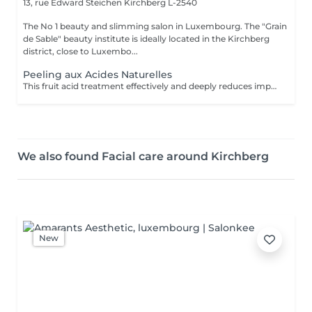
13, rue Edward Steichen
Kirchberg L-2540
The No 1 beauty and slimming salon in Luxembourg. The "Grain
de Sable" beauty institute is ideally located in the Kirchberg
district, close to Luxembo...
Peeling aux Acides Naturelles
This fruit acid treatment effectively and deeply reduces imperfections such as scars, pimples, pigmentation spots, fine lines and wrinkles, etc. It is perfectly suited to all skin types, even the most sensitive! This treatment will accelerate cell renewal, reduce the signs of aging in order to find new, smooth skin and a radiant complexion thanks to its 5 different formulations of 30% fruit acids.
We also found Facial care around Kirchberg
New