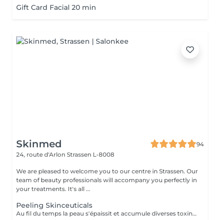
Gift Card Facial 20 min
Skinmed
94
24, route d'Arlon
Strassen L-8008
We are pleased to welcome you to our centre in Strassen. Our
team of beauty professionals will accompany you perfectly in
your treatments. It's all ...
Peeling Skinceuticals
Au fil du temps la peau s'épaissit et accumule diverses toxines auxquelles nous sommes exposés au jour le jour entrainant le processus de Glycation par accumulation des radicaux libres. Les peelings combattent cette Glycation en vous redonnant un teint éclatant par renouvellement des cellules de l'épiderme. Ils combattent l'acné, resserrent les pores dilatés et affinent les ridules, réduisent les tâches pigmentaires et des imperfections, améliorent la texture de peau pour un résultat visible dès la première séance. Nous vous proposons plusieurs peelings très efficaces et sans éviction sociale qui peuvent se faire tout au long de l'année, même en été. En voici quelques-uns : - Peeling dit botox-like et bio-revitalisant : Ce peeling ralentit les effets chrono et photo-vieillissement en stimulant la peau en profondeur sans provoquer d'irritation superficielle. En plus d'une action dépigmentante, le produit procure un effet tonifiant sur le visage, le cou et le décolleté. - Peeling liftant et bio-revitalisant : Ce peeling stimule la peau en douceur et en profondeur en lui procurant un tonus et une oxygénation intense des tissus. Il effectue une action de levage en profondeur. Il est recommandé pour le relâchement cutanée. - Peeling « Glow » : Ce peeling contient un pool d'actifs bio-revitalisants et bio-régénérants. Il restaure l'hydratation et la nutrition indispensables de la peau. Il régénère la peau en améliorant le métabolisme cellulaire. Il réactive le collagène et l'élastine pour un teint éclatant. Mais, pour que les effets soient optimisés, il est important de préparer sa peau avant un peeling du visage avec un produit à base d'acide glycolique que nous pouvons vous conseillé pendant la consultation d'analyse de peau. Ensuite, après votre peeling, il est aussi important : - d'appliquer des soins hydratants et apaisants sur votre visage - d'éviter toute exposition au soleil Pensez à arrêter l'utilisation de la vitamine A / retinol 7 jours avant votre rendez-vous peeling. Tenez nous au courant si vous prenez des médicaments avant votre rendez-vous.