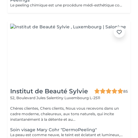
Peelings
Le peeling chimique est une procédure médi-esthétique consistant provoquer une régénération cutanée accélérée et contrôlée par l'application de puissants agents exfoliants permettant d'agir à différentes profondeurs. Son action sur le tissu cutané favorise l'élimination des couches externes de la peau dans le but de stimuler la production de collagène et d'élastine. 1 soin : 150€ Forfait 5 soins : 675€
Institut de Beauté Sylvie
85
52, Boulevard Jules Salentiny
Luxembourg L-2511
Chères clientes, Chers clients, Nous vous recevons dans un
cadre moderne, chaleureux, aux tons naturels, qui incite
instantanément à la détente et au...
Soin visage Mary Cohr "DermoPeeling"
La peau est comme neuve, le teint est éclatant et lumineux, le visage parait visiblement plus jeune et les tâches brunes sont atténuées.