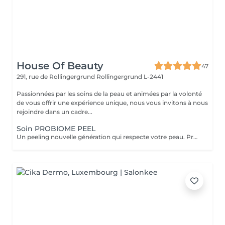
House Of Beauty
47
291, rue de Rollingergrund
Rollingergrund L-2441
Passionnées par les soins de la peau et animées par la volonté
de vous offrir une expérience unique, nous vous invitons à nous
rejoindre dans un cadre...
Soin PROBIOME PEEL
Un peeling nouvelle génération qui respecte votre peau. Probiome Peel associe la puissance d'un peeling sur-mesure à une restauration profonde du microbiome cutané. 5 peelings personnalisés selon votre type de peau et vos besoins (éclat, imperfections, taches, rides, texture irrégulière). Action renouvelante, lissante et clarifiante tout en renforçant la barrière cutanée. Formule enrichie en Multibiotic Complex, qui équilibre la flore cutanée et prévient les irritations. Rituel Post-Peeling (kit 7 Days) intégré dans le prix du soin. Aide à restaurer la peau, renforcer la barrière cutanée et préserver les résultats obtenus en cabine. Résultat : Effet « peau neuve » durable et éclat du teint retrouvé. Une peau plus lumineuse, plus lisse et visiblement renouvelée dès la première séance, sans irritations.