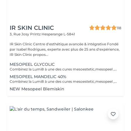
IR SKIN CLINIC
118
3, Rue Josy Printz
Hesperange L-5841
IR Skin Clinic Centre d'esthétique avancée & intégrative Fondé
par Isabel Rodrigues, experte avec plus de 25 ans d'expérience,
IR Skin Clinic propos...
MESOPEEL GLYCOLIC
Combinez la Lumi8 à une des cures mesoestetic,mesopeel , mesoéclat... afin d'obtenir un résultat spectaculaire et durable. Recommandé pour l'anti-aging , les peaux acnéique , affaissées , les rides . les cicatrices et les autres imperfections de la peau. Bienvenue dans une nouvelle ère dans les soins du visage et du corps . Résultat spectaculaires , efficaces , durables et scientifiquement avérés, visible dès la première séance. Traitement indolore et non invasif Comme entretien ou prévention La réalisation d'un peeling, plusieurs fois par an, aide à maintenir un aspect sain et à améliorer la texture de la peau, en agissant préventivement contre le vieillissement.mesopeel® est la gamme la plus avancée de peelings chimiques spécifiquement conçue pour les professionnels nécessitant des produits sûrs, efficaces, faciles à utiliser et contrôlables. mesopeel® permet de traiter les hyperpigmentations, les manifestations de chaque phase du vieillissement et les esthétopathies telles que l'acné et ses séquelles, la couperose, la rosacée, les vergetures et d'autres imperfections.
MESOPEEL MANDELIC 40%
Combinez la Lumi8 à une des cures mesoestetic,mesopeel , mesoéclat... afin d'obtenir un résultat spectaculaire et durable. Recommandé pour l'anti-aging , les peaux acnéique , affaissées , les rides . les cicatrices et les autres imperfections de la peau. Bienvenue dans une nouvelle ère dans les soins du visage et du corps . Résultat spectaculaires , efficaces , durables et scientifiquement avérés, visible dès la première séance. Traitement indolore et non invasif Le micro-needling est un traitement qui utilise de minuscules aiguilles pour provoquer des minuscules perforations dans la peau. Ces petits points de contact encouragent le corps à créer une guérison curative ainsi qu'a resserrer, soulever et rajeunir la peau. Au fur et a mesure que votre peau se répare, la production de collagène et d'élastine se déclenche pour donner un effet repeuplant et raffermissant presque immédiat. Il peut également s'attaquer à d'autres problèmes de lésions cutanées tels que les cicatrices , les marques foncées, des dommages causés par le soleil et le vieillissement.mesopeel® est la gamme la plus avancée de peelings chimiques spécifiquement conçue pour les professionnels nécessitant des produits sûrs, efficaces, faciles à utiliser et contrôlables. mesopeel® permet de traiter les hyperpigmentations, les manifestations de chaque phase du vieillissement et les esthétopathies telles que l'acné et ses séquelles, la couperose, la rosacée, les vergetures et d'autres imperfections.
NEW Mesopeel Blemiskin