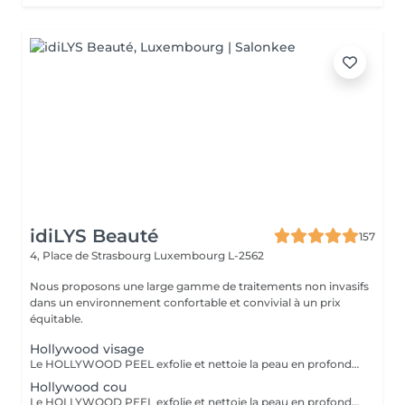
idiLYS Beauté
157
4, Place de Strasbourg
Luxembourg L-2562
Nous proposons une large gamme de traitements non invasifs
dans un environnement confortable et convivial à un prix
équitable.
Hollywood visage
Le HOLLYWOOD PEEL exfolie et nettoie la peau en profondeur au laser pour un teint plus lisse, lumineux et des pores visiblement resserrés. La LUMINOTHÉRAPIE du visage consiste à exposer la peau à des lumières LED afin de stimuler le renouvellement cellulaire et améliorer l'éclat du teint.
Hollywood cou
Le HOLLYWOOD PEEL exfolie et nettoie la peau en profondeur au laser pour un teint plus lisse, lumineux et des pores visiblement resserrés. La LUMINOTHÉRAPIE du cou consiste à exposer la peau à des lumières LED afin de stimuler le renouvellement cellulaire et améliorer la texture de la peau.