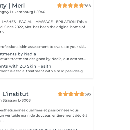
y | Merl
788
Longwy
Luxembourg L-1940
 LASHES - FACIAL - MASSAGE - EPILATION This is
ted. Since 2022, Merl has been the original home of
h...
Consultation: A professional skin assessment to evaluate your skin condition, discuss your concerns, and recommend the most suitable treatments and home care routine. Consultation&First Procedure: A professional skin assessment to evaluate your skin condition, discuss your concerns, and recommend the most suitable treatments and home care routine. Followed by a customised treatment designed to address your skin's immediate needs. The price will depend on the type of procedure.
atments by Nadia
An exclusive signature treatment designed by Nadia, our aesthetician, for the delicate eye and neck area. It delivers intensive hydration and improves skin elasticity, helping to restore firmness, smoothness, and a visibly refreshed appearance. The treatment helps reduce the appearance of fine lines, provides a gentle brightening effect around the eyes, and creates a natural lifting result for a more rested and youthful look. Another combination is eye- and neck-intensive hydration with a full facial treatment. This combination is ideal for clients seeking full-face care and an instantly refreshed, healthy look.
ents with ZO Skin Health
Anti-Aging Treatment is a facial treatment with a mild peel designed to restore hydration, smooth dry, rough texture, soften lines and strengthen skin to prevent future aging and skin damage. Redness Treatment is a facial treatment with a mild peel designed to calm skin and minimize symptoms associated with red, sensitized skin, including rosacea. Ultra Hydration Treatment is a facial treatment with a mild peel designed to soothe skin and restore hydration in dry, dehydrated skin. Skin Brightening Treatment is a facial treatment with a mild peel designed to target mild discoloration and restore a more even skin tone. Acne + Oil Control Treatment is a facial treatment with a mild peel to decongest pores, absorb excess surface oil, target blemishes and prevent future breakouts. Enzyme Facial Treatment is a gentle, effective facial treatment with enzymatic exfoliation to revive dull skin, replenish hydration, soothe skin and restore healthy skin barrier to strengthen skin. Stimulator Peel is the perfect lunchtime peel, gentle enough for all skin types. An effective blend of AHAs provide immediately healthier, glowing skin with no downtime. Added antioxidants and anti-irritants neutralize free radicals and calm the skin.
L’institut
595
on
Strassen L-8008
 esthéticiennes qualifiées et passionnées vous
 un véritable écrin de douceur, entièrement dédié à
...