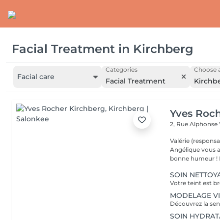
Facial Treatment
in
Kirchberg
Categories
Choose a
Facial care
Facial Treatment
Kirchb
Yves Roch
2, Rue Alphonse
Valérie (responsa
Angélique vous a
b
SOIN NETTOYA
MODELAGE VISA
SOIN HYDRATAN