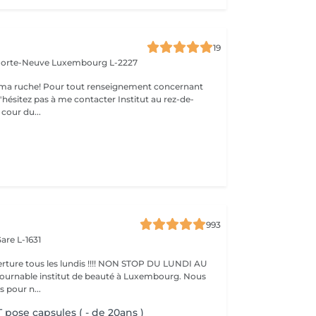
19
 Porte-Neuve
Luxembourg L-2227
ma ruche! Pour tout renseignement concernant
z pas à me contacter Institut au rez-de-
cour du...
x
993
are L-1631
ture tous les lundis !!!! NON STOP DU LUNDI AU
pour n...
 pose capsules ( - de 20ans )