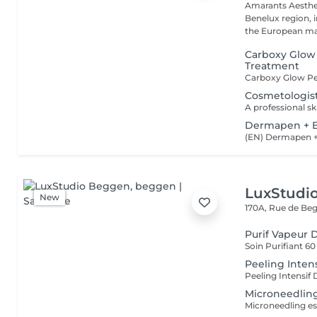
Amarants Aesthet
Benelux region, 
the European mar
Carboxy Glow
Treatment
Cosmetologist
Dermapen + E
LuxStudi
New
170A, Rue de B
Purif Vapeur 
Peeling Intens
Microneedlin