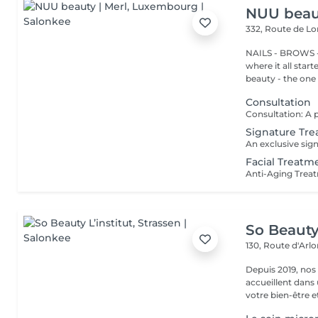
NUU beaut
332, Route de 
NAILS - BROWS -
where it all star
beauty - the one t
Consultation
Signature Tre
Facial Treatm
So Beauty 
130, Route d'Arl
Depuis 2019, nos
accueillent dans
votre bien-être et 