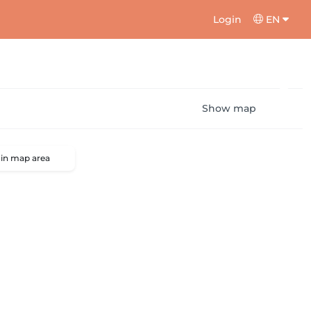
Login
EN
Show map
 in map area