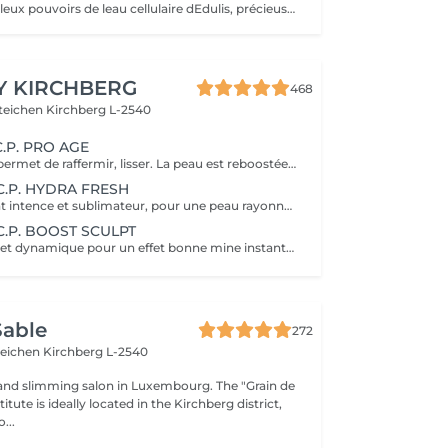
Profitez des fabuleux pouvoirs de leau cellulaire dEdulis, précieuse source dhydratation continue. Après la brumisation du Sérum concentré en eau cellulaire, le Masque Crème ressourçant se transforme en une texture soyeuse qui fond sur votre peau sous le délicat modelage de notre esthéticienne. Bénéfices : Gorgée deau, votre peau retrouve douceur, souplesse et éclat. Retrouvez le confort dune peau hydratée en continu.
Y KIRCHBERG
468
steichen
Kirchberg L-2540
.C.P. PRO AGE
Ce soin anti age permet de raffermir, lisser. La peau est reboostée .Le rides et cernes sont atténuées
.C.P. HYDRA FRESH
Un soin hydratant intence et sublimateur, pour une peau rayonnante. La peau retrouve toute sa sourplesse et son éclat
.C.P. BOOST SCULPT
Ce un soin court et dynamique pour un effet bonne mine instantané.
Sable
272
teichen
Kirchberg L-2540
and slimming salon in Luxembourg. The "Grain de
itute is ideally located in the Kirchberg district,
...