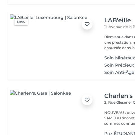
LAB'eille
New
11, Avenue de la
Bienvenue dans 
une prestation, n'hésite
chaussée dans la 
Soin Minérau
Soin Précieux
Soin Anti-Âge
Charlen's
2, Rue Glesener
G
NOUVEAU : ouver
SAMEDI L'incontournable institut de beauté à Luxembourg. Nous
sommes connues 
Prix ÉTUDIANT