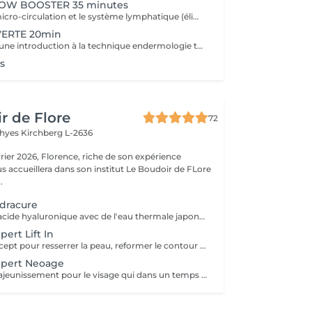
W BOOSTER 35 minutes
En relançant la micro-circulation et le système lymphatique (élimination des toxines), ce soin permet de lisser les traits de fatigue, d'atténuer les poches et cernes et de retrouver un teint éclatant.
ERTE 20min
Ce soin propose une introduction à la technique endermologie tout en relançant la microcirculation pour booster l'éclat du visage.
s
r de Flore
72
Thyes
Kirchberg L-2636
riche de son expérience
s accueillera dans son institut Le Boudoir de FLore
.
dracure
En conjuguant l'acide hyaluronique avec de l'eau thermale japonaise provenant d'une source volcanique, cette gamme nourrit, répare et protège la peau. Ce soin donne une hydratation intense et immédiate avec un résultat de longue durée. Recommandé à tout âge.
ert Lift In
Un nouveau concept pour resserrer la peau, reformer le contour du visage grâce à V-matrix innovant. V-matrix : un complexe d'une grande efficacité, qui se compose d'oligosaccharides et un peptide biomoléculaire. Soin exceptionnel anti-âge, liftant, raffermissant et repulpant qui renforce les contours du visage. Ce soin comprend le massage japonais Kobido. Age recommandé : 35+
xpert Neoage
Programme de rajeunissement pour le visage qui dans un temps record procure une peau lisse et une expression du visage plus détendue. Ce soin travaille sur les rides dynamiques et statiques, ainsi la peau est plus ferme. Age recommandé : 30+