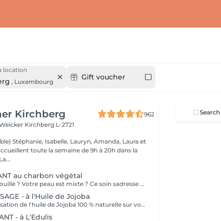
 location
Gift voucher
erg
,
Luxembourg
er Kirchberg
Search
962
 Weicker
Kirchberg L-2721
ble) Stéphanie, Isabelle, Lauryn, Amanda, Laura et
ccueillent toute la semaine de 9h à 20h dans la
onne humeur ! La...
NT au charbon végétal
Votre teint est brouillé ? Votre peau est mixte ? Ce soin sadresse à vous. Votre peau est nettoyée par une exfoliation douce, sous vapeur, complétée par une extraction des comédons. Pour finir, lapplication dun masque purifie la zone médiane (front, nez, menton), et hydrate le reste de votre visage. Detoxifié et hydraté, votre visage retrouve un teint unifié et lumineux. Bénéfices : Detoxifié et hydraté, votre visage retrouve un teint unifié et lumineux.
GE - à l'Huile de Jojoba
Découvrez la sensation de l'huile de Jojoba 100 % naturelle sur votre peau. Nourrie, votre peau retrouve tout son confort. Libéré de ses tensions grâce aux mains habiles de notre esthéticienne, votre visage est détendu. Bénéfices : Nourrie, votre peau retrouve tout son confort.
T - à L'Edulis