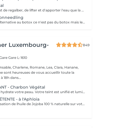
al
Ce soin a pour but de regalber, de lifter et d'apporter l'eau que la peau a besoin ! Chez nous, Ce soin est combiné avec la dermabrasion pour avoir de vrais résultats ! Il dure 1h30 N'hésitez pas à nous demander conseil à l'institut nous sommes à votre disposition :)
onneedling
Ce soin est une alternative au botox ce n'est pas du botox mais les résultats sont incroyable votre peau est véritablement lissée ! un substrat de la toxine botulique. Agissant sur la contraction des muscles du visage, c'est une alternative connue au BOTOX
her Luxembourg-
849
 Gare
Gare L-1610
nsable, Charlene, Romane, Lea, Clara, Hanane,
e sont heureuses de vous accueillir toute la
à 18h dans...
NT - Charbon Végétal
Ce soin purifie et hydrate votre peau. Votre teint est unifié et lumineux, grâce à l' alliance du Charbon Végétal et de l'édulis
ENTE - à l'Aphloïa
Découvrez la sensation de lhuile de Jojoba 100 % naturelle sur votre peau. Nourrie, votre peau retrouve tout son confort. Libéré de ses tensions grâce aux mains habiles de notre esthéticienne, votre visage est détendu. Bénéfices : Nourrie, votre peau retrouve tout son confort.