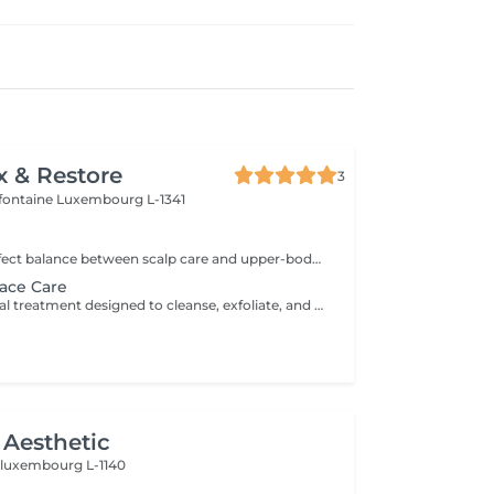
x & Restore
3
efontaine
Luxembourg L-1341
Discover the perfect balance between scalp care and upper-body relaxation. This signature wellness package combines a 60-minute Head Spa with a 30-minute Office Syndrome Back & Shoulder Massage to release tension, refresh the mind, and promote deep relaxation from head to shoulders. Includes: Head Spa 60 min Office Syndrome Back & Shoulder Massage 30 min
ace Care
A revitalising facial treatment designed to cleanse, exfoliate, and nourish the skin while promoting a fresh and radiant appearance. Combining carefully selected skincare products with relaxing facial massage techniques, this treatment helps leave the skin feeling smooth, refreshed, and beautifully cared for.
Aesthetic
n
luxembourg L-1140