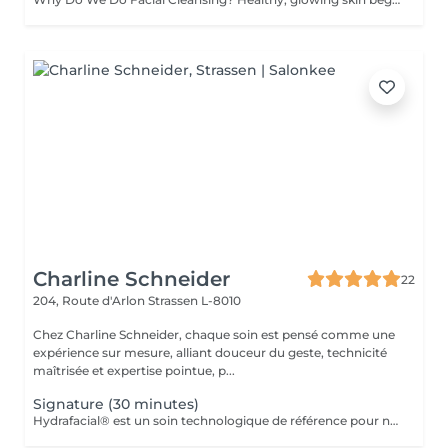
Charline Schneider
22
204, Route d'Arlon
Strassen L-8010
Chez Charline Schneider, chaque soin est pensé comme une
expérience sur mesure, alliant douceur du geste, technicité
maîtrisée et expertise pointue, p...
Signature (30 minutes)
Hydrafacial® est un soin technologique de référence pour nettoyer, purifier et hydrater la peau en profondeur. Son protocole exclusif repose sur 3 étapes essentielles : Nettoyer & exfolier Extraire & purifier Infuser & hydrater Résultat immédiat : une peau plus nette, plus lisse, plus lumineuse et durablement revitalisée. Ce soin n'est pas adapté aux femmes enceintes ou allaitantes, ainsi qu'aux personnes allergiques aux algues ou à l'aspirine.