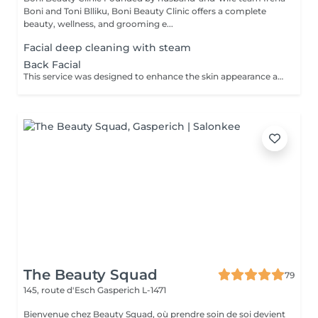
Boni and Toni Blliku, Boni Beauty Clinic offers a complete
beauty, wellness, and grooming e...
Facial deep cleaning with steam
Back Facial
This service was designed to enhance the skin appearance and focus on any skin concerns that you may have. We start the service with the steam and hot towels cleansing.We follow with a double cleanse to remove all dirt and oil, exfoliation to help remove dead skin build up, extractions as needed, high frequency to kill acne causing bacteria, LED therapy that is customized for your specific skin concerns, a stress releasing back massage with a bacteria balancing mask is also included. We end each service with a toner, serum and moisturizer.
The Beauty Squad
79
145, route d'Esch
Gasperich L-1471
Bienvenue chez Beauty Squad, où prendre soin de soi devient