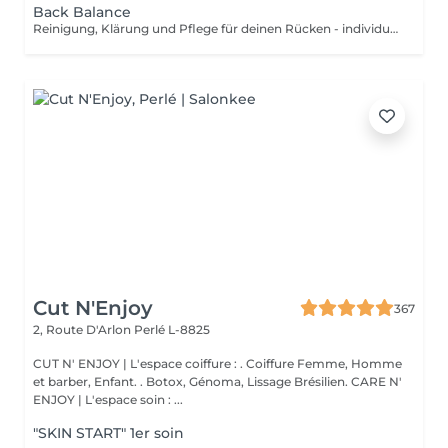
Back Balance
Reinigung, Klärung und Pflege für deinen Rücken - individuell & wirkungsvoll. Unreiner Rücken? Unterlagerungen Pickelmale oder kleine Entzündungen, die einfach nicht weggehen wollen? Die Haut am Rücken ist oft schwieriger zu pflegen und dabei genauso sensibel wie im Gesicht. Mit Back Balance bieten wir dir eine professionelle Tiefenreinigung des Rückens abgestimmt auf dein Hautbild und deine individuellen Bedürfnisse. Was erwartet dich? Diese Behandlung kombiniert modernste Reinigungstechniken mit regenerierender Pflege, um die obersten Hautschichten gezielt zu verfeinern und für die Ausreinigung vorzubereiten. Besonders geeignet bei: - Entzündlicher oder unreiner Rückenpartie Akne - hormonell bedingten Rückenausbrüchen - Verhornungen & Pigmentstörungen - Vor besonderen Anlässen (z.B. Sommer, Hochzeit, Rückenfrei-Outfits)
Cut N'Enjoy
367
2, Route D'Arlon
Perlé L-8825
CUT N' ENJOY | L'espace coiffure : . Coiffure Femme, Homme
et barber, Enfant. . Botox, Génoma, Lissage Brésilien. CARE N'
ENJOY | L'espace soin : ...
"SKIN START" 1er soin