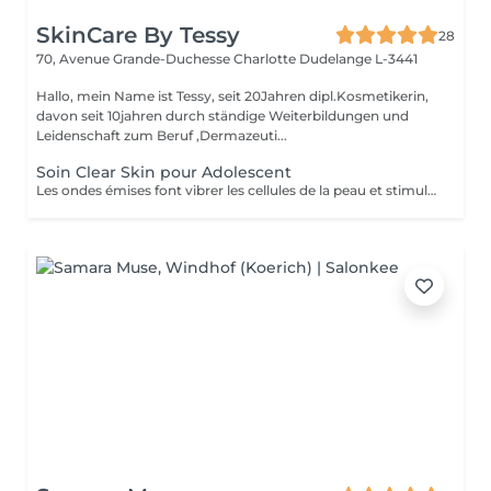
SkinCare By Tessy
28
70, Avenue Grande-Duchesse Charlotte
Dudelange L-3441
Hallo, mein Name ist Tessy, seit 20Jahren dipl.Kosmetikerin,
davon seit 10jahren durch ständige Weiterbildungen und
Leidenschaft zum Beruf ,Dermazeuti...
Soin Clear Skin pour Adolescent
Les ondes émises font vibrer les cellules de la peau et stimulent ainsi les processus de rajeunissement, de régénération et de réparation de la peau. - Traitement adapté à chaque besoin de la peau - Ultrasons continus et pulsés - Traitement combiné par lumière LED - Micro-massage de la peau - Décongestionnant - Amélioration de l'absorption des principes actifs - Amélioration ciblée de l'aspect de la peau. - Réduction des rides et ridules - Renforcement des tissus - Réduction des signes du vieillissement chronologique de la peau