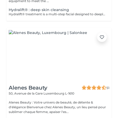
equipment to meet the ...
Hydralift® : deep skin cleansing
Hydralift® treatment is a multi-step facial designed to deeply cleanse, exfoliate, and hydrate. It is a skin rejuvenation method using hydrating and lifting agents to improve the appearance and texture of the skin. Advantages: -Deep hydration and improved skin elasticity. -Reduction of wrinkles and fine lines. -Reduction of skin imperfections. -Dark circles. Adaptability: -Hydralift® treatment is suitable for all skin types and is very popular for its skin benefits. Complementary Care: -To optimize treatment results and minimize social downtime, a phototherapy session is included. This helps reduce inflammation, stimulate collagen production, and improve skin healing. Contraindications: -Not recommended for pregnant or breastfeeding women. During the first session, we will establish your goals together and determine the type of peeling most suitable for your skin. For any questions, feel free to contact us or book a free consultation appointment.
Alenes Beauty
51
50, Avenue de la Gare
Luxembourg L-1610
Alenes Beauty : Votre univers de beauté, de détente &
d'élégance Bienvenue chez Alenes Beauty, un lieu pensé pour
sublimer chaque femme, apaiser l'es...