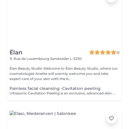
Élan
13
11, Rue de Luxembourg
Sandweiler L-5230
Élan Beauty Studio Welcome to Élan Beauty Studio, where our
cosmetologist Anette will warmly welcome you and take
expert care of your skin with the b...
Painless facial cleansing -Cavitation peeling
Ultrasonic Cavitation Peeling is an exclusive, advanced skin-cleansing ritual that combines cutting-edge ultrasound technology with exceptionally gentle, luxury care. The treatment delivers deep purification, instant freshness, and a visible improvement in skin quality all without irritation or downtime. Using the phenomenon of ultrasonic cavitation, microscopic air bubbles effectively remove dead skin cells, excess sebum, and impurities from the skin's surface. The result is a complexion that feels silky-smooth, perfectly cleansed, and naturally radiant. At the same time, the treatment stimulates microcirculation and supports the skin's natural regenerative processes. The Luxury Effect on Your Skin deeply cleansed, fresh, and luminous skin smoother, more refined skin texture reduced appearance of pores diminished blackheads and congestion improved firmness and elasticity enhanced absorption of active ingredients Indications skin in need of deep yet gentle cleansing sensitive and couperose-prone skin oily, combination, and problematic skin excess sebum and environmental impurities dull complexion and loss of radiance preparation of the skin for advanced skincare treatments Contraindications pregnancy pacemaker or metal implants cancer or active oncological conditions active skin inflammation or infection epilepsy recent skin damage or open wounds thrombosis The treatment is painless, comfortable, and deeply relaxing, making it an ideal luxury event-ready facial or a refined addition to an exclusive skincare program. For optimal and long-lasting results, a personalized treatment series is recommended.