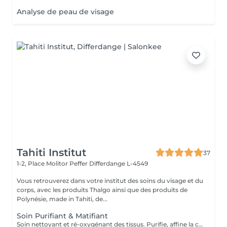
Analyse de peau de visage
Tahiti Institut
37
1-2, Place Molitor Peffer
Differdange L-4549
Vous retrouverez dans votre institut des soins du visage et du
corps, avec les produits Thalgo ainsi que des produits de
Polynésie, made in Tahiti, de...
Soin Purifiant & Matifiant
Soin nettoyant et ré-oxygénant des tissus. Purifie, affine la couche cornée, resserre les pores et matifie grâce à des appareils professionnels et des produits choisis avec soin. Une détoxification du cuir chevelu est prévu également dans ce soin.