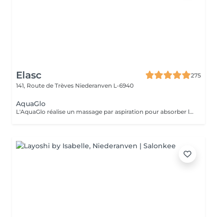
Elasc
275
141, Route de Trèves
Niederanven L-6940
AquaGlo
L'AquaGlo réalise un massage par aspiration pour absorber les comédons, nettoyer la peau en profondeur, l'hydrater, l'oxygéner et l'exfolier. Cet appareil permet de stimuler la micro circulation ainsi que la division cellulaire. Résultats: un look frais, un teint éclatant, une peau hautement hydratée. Rajeunissement garanti ! Sur tous les types de peau, particulièrement avec des impuretés, des points noirs et/ou de l'acné.