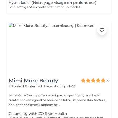
Hydra facial (Nettoyage visage en profondeur)
Soin nettoyant en profondeur et coup d'éclat.
Mimi More Beauty
29
1, Route d'Echternach
Luxembourg L-1453
Mimi More Beauty offers a unique range of body and facial
treatments designed to reduce cellulite, improve skin texture,
and enhance overall appearanc...
Cleansing with ZO Skin Health
Why Do We Do Facial Cleansing? Healthy, glowing skin begins with proper cleansing. A professional facial cleansing goes beyond everyday washing, targeting impurities and buildup that regular skincare can't reach. Benefits of Facial Cleansing: - Removes dirt, excess oil, and dead skin cells - Unclogs pores and prevents breakouts - Stimulates blood circulation and skin renewal - Prepares the skin to absorb nourishing products more effectively - Leaves the complexion fresh, smooth, and radiant We perform every facial cleansing using premium ZO Skin Health formulas by Dr. Zein Obagi, providing medical-quality skincare with visible improvements. Recommended age: Facial cleansing is suitable for both women and men starting from the age of 12-15, when the skin often begins to experience excess oil and clogged pores. It is also highly beneficial for adults seeking to maintain healthy, radiant, and youthful-looking skin. Contraindications: Facial cleansing is not recommended in cases of: - Active skin infections or inflammation - Severe acne in the acute stage - Open wounds, cuts, or burns on the face - Skin allergies or individual intolerance to treatment ingredients - Certain dermatological or systemic conditions (consultation required) Before your session, our specialist will carefully assess your skin and offer the most effective treatment for you.