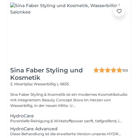
Sina Faber Styling und
159
Kosmetik
3, Moartplaz
Wasserbillig L-6635
Sina Faber Styling & Kosmetik ist ein modernes Kosmetikstudio
mit integriertem Beauty Concept Store im Herzen von
Wasserbillig, in der neuen Mitte. U...
HydroCare
Porentiefe Reinigung & Wirkstoffpower sanft, tiefgreifend, individuell. Diese Behandlung bringt deine Haut auf ein neues Level mit der innovativen HYDROcare Aqua Balance Technologie, entwickelt in Deutschland. Anders als herkömmliche Aquabrasion arbeitet HYDROcare nicht nur mit Wasser sondern mit hochkonzentrierten Flüssigkeiten, die gezielt auf deine Hautbedürfnisse abgestimmt sind. 4 präzise abgestimmte Schritte sorgen für eine Kombination aus sanfter Tiefenreinigung, Hauterneuerung, Detox und Wirkstoffversorgung ohne Irritation, aber mit maximalem Glow. Die 4 Schritte im Überblick: 1. CLEAN Sanfte Tiefenreinigung mit Spirulina Maxima Extrakt und Pentylene Glycol. Entfernt Schmutz, überschüssigen Talg & Unreinheiten, stärkt die Hautbarriere 2. PEEL Mildes Peeling mit Glykolsäure & Milchsäure. Verfeinert die Hautstruktur, löst abgestorbene Hautzellen und bereitet die Haut optimal auf Wirkstoffe vor 3. DETOX Klärende Tiefenreinigung mit Hamamelis & Kamillenextrakt. Beruhigt, wirkt entzündungshemmend & reduziert Unterlagerungen 4. REFRESH Intensive Versorgung mit niedermolekularer Hyaluronsäure & Vitamin C. Polstert auf, versorgt mit Feuchtigkeit und schenkt sofortige Strahlkraft Ergebnisse, die du spürst und siehst!
HydroCare Advanced
Diese Behandlung ist die erweiterte Version unseres HYDROcare-Facials und geht noch einen entscheidenden Schritt weiter: Neben den 4 klassischen Aqua-Steps sorgt eine gezielte Sauerstoff-Wirkstoffversorgung und eine Druckluftmassage dafür, dass die Haut nicht nur gereinigt und durchfeuchtet wird sondern in der Tiefe versorgt, aktiviert und nachhaltig gestärkt. 6 Schritte für echte Veränderung: 1. CLEAN Reinigung mit Spirulina & Pentylene Glycol 2. PEEL Milde Säurelösung mit Glykol- & Milchsäure 3. DETOX Talgregulation mit Kamille & Hamamelis 4. REFRESH Hyaluron & Vitamin C für Frische & Glow 5. OXYGEN GUN Tiefenwirksame Wirkstoffversorgung: Hochdosierte Essenzen werden mit feinem Sauerstoffnebel auf die Haut aufgebracht. Durch ihre besonders niedrige Molekularstruktur dringen die Wirkstoffe tief ein ideal zur intensiven Feuchtigkeitsversorgung, Anti-Aging oder Beruhigung. 6. DERMA PRESSURE Sanfte Druckluftmassage: Impulse per Druckluft massieren die Essenzen gezielt in tiefere Hautschichten. Besonders effizient, punktgenau und völlig schmerzfrei für langanhaltende Effekte und ein strahlendes Finish.