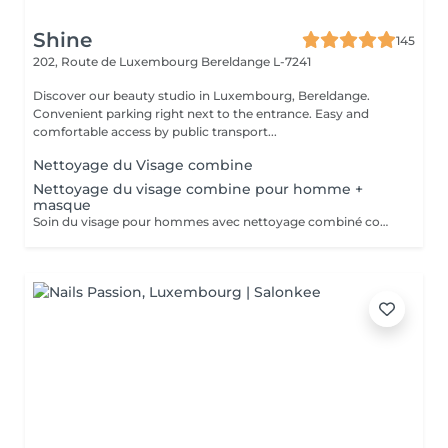
Shine
145
202, Route de Luxembourg
Bereldange L-7241
Discover our beauty studio in Luxembourg, Bereldange.
Convenient parking right next to the entrance. Easy and
comfortable access by public transport...
Nettoyage du Visage combine
Nettoyage du visage combine pour homme +
masque
Soin du visage pour hommes avec nettoyage combiné comprenant nettoyage en profondeur, exfoliation, extraction des impuretés, purification de la peau et application d'un masque adapté au type de peau. Le soin aide à éliminer les points noirs, l'excès de sébum et les cellules mortes, tout en hydratant et apaisant la peau. Idéal pour nettoyer la peau en profondeur, améliorer son apparence et retrouver une peau fraîche, propre et soignée.