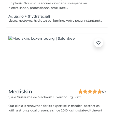
un plaisir. Nous vous accueillons dans un espace où
bienveillance, professionnalisme, luxe...
Aquaglo + (hydrafacial)
Lissez, nettoyez, hydratez et illuminez votre peau instantanément grâce à notre soin Aquaglo+ et sa technologie exclusive. Ce soin est une véritable innovation inégalable dans la revitalisation d'une peau éclatante,Aquaglo + est 100% personnalisable en fonction de chaque état de peau. 1 soin : 145€ Forfait 5 soins : 650€
Mediskin
59
1, rue Guillaume de Machault
Luxembourg L-2111
Our clinic is renowned for its expertise in medical aesthetics,
with a strong local presence since 2010, using state-of-the-art