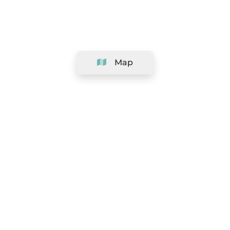
Map
Company
Support
Team
&
Careers
Information for salons
Legal
Exercise withdrawal right