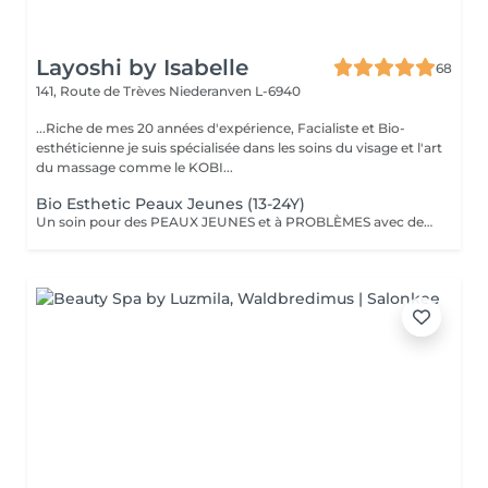
Layoshi by Isabelle
68
141, Route de Trèves
Niederanven L-6940
...Riche de mes 20 années d'expérience, Facialiste et Bio-
esthéticienne je suis spécialisée dans les soins du visage et l'art
du massage comme le KOBI...
Bio Esthetic Peaux Jeunes (13-24Y)
Un soin pour des PEAUX JEUNES et à PROBLÈMES avec des produits 100% BIO (anti inflammatoire, calmant et cicatrisant). L'accent est mis sur le nettoyage avec désincrustation profonde des impuretés.