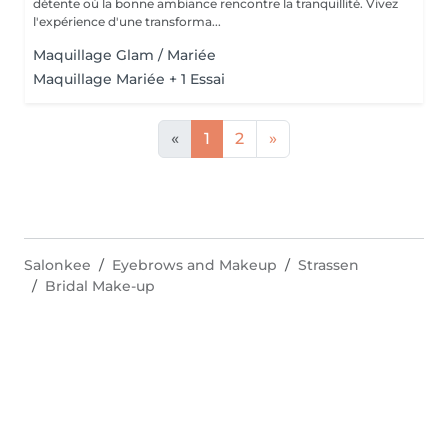
détente où la bonne ambiance rencontre la tranquillité. Vivez
l'expérience d'une transforma...
Maquillage Glam / Mariée
Maquillage Mariée + 1 Essai
«
1
2
»
Salonkee
Eyebrows and Makeup
Strassen
Bridal Make-up