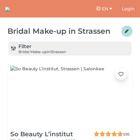
EN
Login
Bridal Make-up
in
Strassen
Filter
Bridal Make-up
in
Strassen
So Beauty L’institut
595