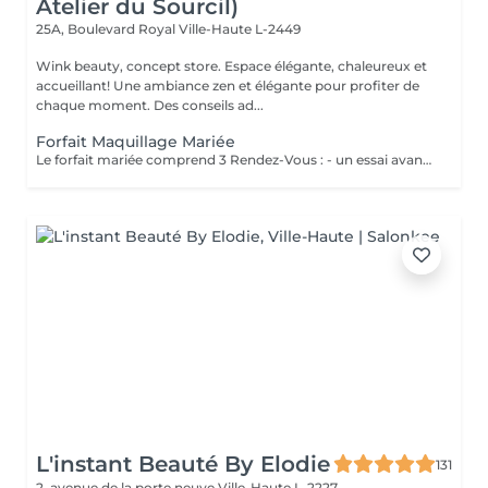
Atelier du Sourcil)
25A, Boulevard Royal
Ville-Haute L-2449
Wink beauty, concept store. Espace élégante, chaleureux et
accueillant! Une ambiance zen et élégante pour profiter de
chaque moment. Des conseils ad...
Forfait Maquillage Mariée
Le forfait mariée comprend 3 Rendez-Vous : - un essai avant la prestation du jour J ( Afin de déterminer vos besoins, vos envies, la thématique de cette journée ) - une épilation des sourcils ( Pour ouvrir, & sublimer le regard ) - Maquillage Jour J ( Réalisation du maquillage décidé lors du rendez-vous test )
L'instant Beauté By Elodie
131
2, avenue de la porte neuve
Ville-Haute L-2227