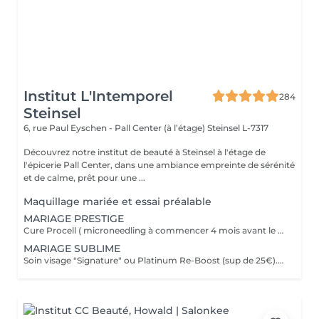
Institut L'Intemporel
284
Steinsel
6, rue Paul Eyschen - Pall Center (à l’étage)
Steinsel L-7317
Découvrez notre institut de beauté à Steinsel à l'étage de
l'épicerie Pall Center, dans une ambiance empreinte de sérénité
et de calme, prêt pour une ...
Maquillage mariée et essai préalable
MARIAGE PRESTIGE
Cure Procell ( microneedling à commencer 4 mois avant le jour J) ou cure Soin Signature. Gommage du corps et massage 1h : 1 semaine avant le jour J. Beauté des mains et beauté des pieds ( vernis semi permanent en supplément): 2 jours avant le jour J. Maquillage Mariée, le jour J + essai à votre convenance. Épilations au choix ( jambes entières, maillot intégral, aisselles , visage ou - ), 2 jours avant le jour J. Dates modulables évidemment. 1099€ à la place de 1435€.
MARIAGE SUBLIME
Soin visage "Signature" ou Platinum Re-Boost (sup de 25€). 1 semaine avant le jour J. Gommage du corps. 2 à 3 jours avant le jour J. Massage détente dos et épaules. 1 jour avant le jour J Beauté des pieds+ vernis simple ( semi permanent +6€). 2 jours avant le jour J Beauté des mains+ vernis classique ( semi permanent +15€). 2 à 3 jours avant le jour J Maquillage Mariée + essai. le jour J et l'essai au choix Épilations au choix ( jambes entières, maillot intégral, aisselles , visage ou - ), ( cire classique ). 3 jours avant le jour J Forfait à planifier avec votre esthéticienne, dates modulables évidemment 599€ à la place de 728€