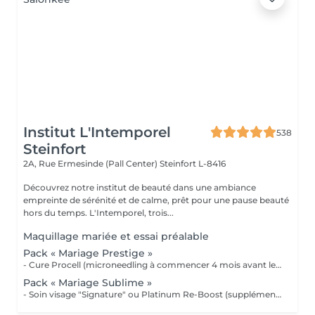
Institut L'Intemporel
538
Steinfort
2A, Rue Ermesinde (Pall Center)
Steinfort L-8416
Découvrez notre institut de beauté dans une ambiance
empreinte de sérénité et de calme, prêt pour une pause beauté
hors du temps. L'Intemporel, trois...
Maquillage mariée et essai préalable
Pack « Mariage Prestige »
- Cure Procell (microneedling à commencer 4 mois avant le jour J) ou cure Soin Signature. - Gommage du corps et massage 1h : 1 semaine avant le jour J - Beauté des mains et beauté des pieds (vernis semi permanent en supplément) : 2 jours avant le jour J - Maquillage Mariée, le jour J + essai à votre convenance - Épilations au choix, 2 jours avant le jour J 1099€ au lieu de 1435€
Pack « Mariage Sublime »
- Soin visage "Signature" ou Platinum Re-Boost (supplément de 25€) - Gommage du corps - Massage détente dos et épaules - Beauté des pieds et vernis simple (semi permanent + 6€) - Beauté des mains et vernis classique (semi permanent + 15€) - Maquillage Mariée + essai préalable - Épilations au choix (cire classique) Forfait à planifier avec votre esthéticienne 599€ au lieu de 728€