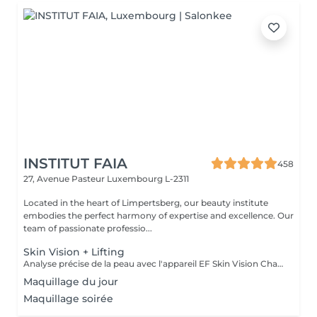
INSTITUT FAIA
458
27, Avenue Pasteur
Luxembourg L-2311
Located in the heart of Limpertsberg, our beauty institute
embodies the perfect harmony of expertise and excellence. Our
team of passionate professio...
Skin Vision + Lifting
Analyse précise de la peau avec l'appareil EF Skin Vision Chaque peau étant unique, nous analysons ensemble les besoins actuels de votre peau. L'appareil diagnostic effectue une analyse complète. Il détermine l'identité de votre peau en quelques minutes, en se basant sur 9 paramètres spécifiques: hydratation, excès de sébum, élasticité, desquamation, pores, taches pigmentaires, rides pattes d'oie, rides du front, couperose. Soin anti-âge liftant pour une peau plus ferme. Les produits pénètrent profondément grâce au, Sono Lifter qui permet également d'agir sur les cicatrices d'acné. Le relâchement de la peau, les rides et les rides d'expression sont atténuées grâce au RF Tightener. Pour raffermir et redessiner l'ovale du visage.
Maquillage du jour
Maquillage soirée