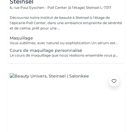
Steinsel
6, rue Paul Eyschen - Pall Center (à l’étage)
Steinsel L-7317
Découvrez notre institut de beauté à Steinsel à l'étage de
l'épicerie Pall Center, dans une ambiance empreinte de sérénité
et de calme, prêt pour une ...
Maquillage
Vous sublimez, avec naturel ou sophistication Un sérum est appliqué avant le maquillage afin de fixer celui ci Possibilité d'ajouter avant le maquillage de la radio fréquence qui va lisser et défatiguer vos traits pour un rendu encore plus lumineux
Cours de maquillage personnalisé
Le cours de maquillage que nous réalisons ensemble vous permet d'apprendre à réaliser un maquillage complet, naturel ou plus sophistiqué au gré de vos envies et de votre style. Nous essayerons de répondre à toutes vos questions et partagerons nos petits tips de pro ;-)