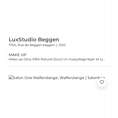
LuxStudio Beggen
170A, Rue de Beggen
beggen L-1220
MAKE UP
Make-up Glow Effet Naturel (Jour) Un maquillage léger et lumineux qui sublime votre beauté naturelle. Idéal pour la journée, rendez-vous professionnels ou shootings naturels. Teint unifié, regard réveillé, sans surcharge. Frais, discret et élégant. Make-up Glamour Événements & Soirées Un maquillage sophistiqué avec une tenue renforcée, parfait pour fêtes, mariages ou séances photo. Association d'un teint parfait, d'un regard travaillé et de corrections subtiles pour un effet wow qui reste naturel. Élégance, intensité et mise en valeur. Make-up Luxe Haute Définition & Longue Durée Un maquillage professionnel avec préparation complète de la peau, correction des volumes, camouflage des imperfections et mise en lumière des traits. Tenue extrême, idéal pour caméras HD, mariée, ou occasions exigeantes. Finition impeccable, résultat haut de gamme.