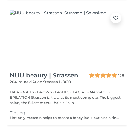
NUU beauty | Strassen
428
204, route d'Arlon
Strassen L-8010
HAIR - NAILS - BROWS - LASHES - FACIAL - MASSAGE -
EPILATION Strassen is NUU at its most complete. The biggest
salon, the fullest menu - hair, skin, n...
Tinting
Not only mascara helps to create a fancy look, but also a tinting of your lashes! How is the lash tinting done? - lashes are washed - eye cream is applied - the tape and patches are applied - lashes are tinted - the tape and patches are removed Age restrictions: recommended to do from 14 years. Post procedure recommendations: do not wet eyelashes 24 hours after the procedure. Frequency: once in 2-3 weeks.