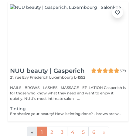
NUU beauty | Gasperich
379
21, rue Evy Friederich
Luxembourg L-1552
NAILS - BROWS - LASHES - MASSAGE - EPILATION Gasperich is
for those who know what they need and want to enjoy it
quietly. NUU's most intimate salon - ...
Tinting
Emphasize your beauty! How is tinting done? - brows are washed - tinting is performed - excess paint is removed - brows are styled Age restrictions: recommended age from 14 years. Post procedure recommendations: do not wash brows and do not put on makeup for 12 hours. Frequency: once in 3 weeks.
«
1
2
3
4
5
6
»