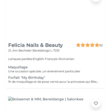
Felicia Nails & Beauty
62
21, Am Becheler
Bereldange L-7213
Lanques parlées:English-Français-Romanian
Maquillage
Une occasion spéciale ,un événement particulier
Forfait "My Birthday"
1h de maquillage et de pose vernis pour la princesse qui fête son anniversaire,5 personnes maximum. L'invité d'honneur reçoit une couronne de princesse et un petit gâteau pour elle et ses invités