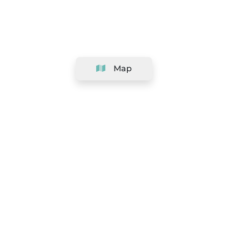
Map
Company
Support
Team
&
Careers
Information for salons
Legal