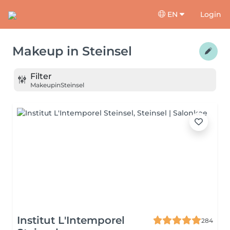
EN
Login
Makeup
in
Steinsel
Filter
Makeup
in
Steinsel
Institut L'Intemporel
284