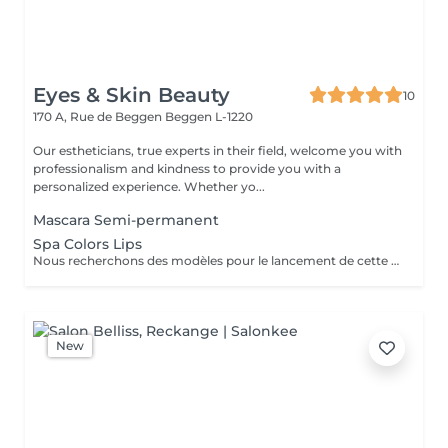
Eyes & Skin Beauty
10
170 A, Rue de Beggen
Beggen L-1220
Our estheticians, true experts in their field, welcome you with
professionalism and kindness to provide you with a
personalized experience. Whether yo...
Mascara Semi-permanent
Spa Colors Lips
Nous recherchons des modèles pour le lancement de cette nouvelle prestation tendance des lèvres le Spa Colors Lips. Plus souvent connu sous le non de Henna Lips, cette technique hydrate et pigmente les lèvres SANS utilisation d'aiguilles. Des lèvres traités, douces, lisses et repulpés sans douleur avec un effet Lip Sticks longue durée (de 12 à 72h). Avec un bon entretien survient une pigmentation progressive pour des lèvres gourmandes dès le réveil.
New