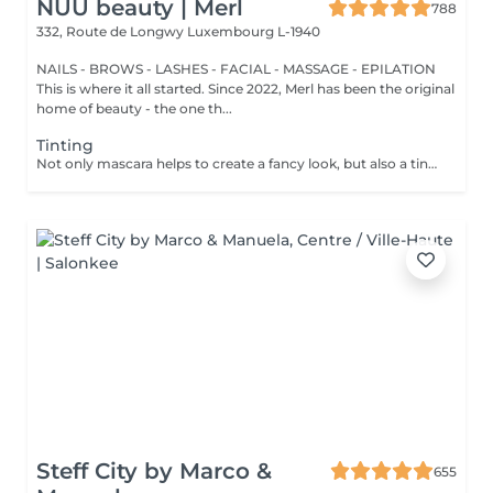
NUU beauty | Merl
788
332, Route de Longwy
Luxembourg L-1940
NAILS - BROWS - LASHES - FACIAL - MASSAGE - EPILATION
This is where it all started. Since 2022, Merl has been the original
home of beauty - the one th...
Tinting
Not only mascara helps to create a fancy look, but also a tinting of your lashes! How is the lash tinting done? - lashes are washed - eye cream is applied - the tape and patches are applied - tinting - the tape and patches are removed Age restrictions: recommended to do from 14 years. Post procedure recommendations: do not wet eyelashes 24 hours after the procedure. Frequency: once in 2-3 weeks.
Steff City by Marco &
655