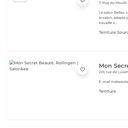
7, Rue du Mouli
Le salon Belliss,
le salon, adapté 
travaille a...
Teinture Sourci
Mon Secr
201, rue de Lux
E-mail msbeaut
Teinture