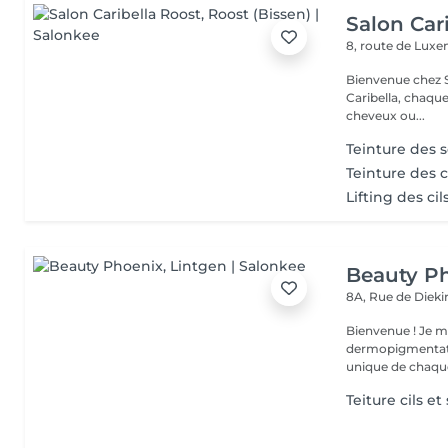
Salon Car
8, route de Lu
Bienvenue chez Salo
Caribella, chaque cliente est u
cheveux ou...
Teinture des s
Teinture des c
Lifting des ci
Beauty P
8A, Rue de Diek
Bienvenue ! Je m'appelle Marina. Passionnée par l'esthétique et la
dermopigmentatio
unique de chaque
Teiture cils et