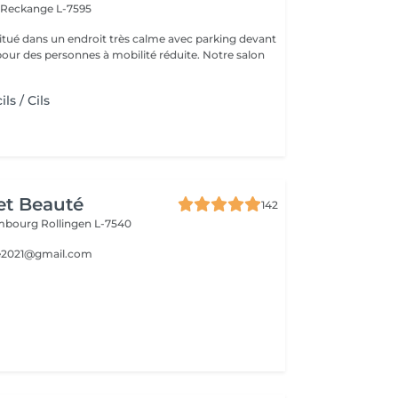
n
Reckange L-7595
 situé dans un endroit très calme avec parking devant
pour des personnes à mobilité réduite. Notre salon
ls / Cils
et Beauté
142
embourg
Rollingen L-7540
e2021@gmail.com