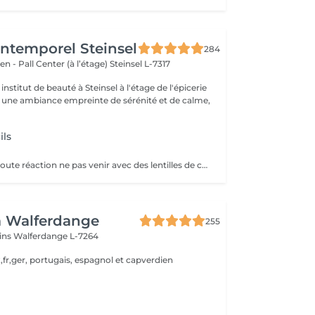
'Intemporel Steinsel
284
en - Pall Center (à l’étage)
Steinsel L-7317
nstitut de beauté à Steinsel à l'étage de l'épicerie
s une ambiance empreinte de sérénité et de calme,
ils
SVP pour éviter toute réaction ne pas venir avec des lentilles de contact ou prévoir le nécessaire pour les retirer avant la prestation
a Walferdange
255
ins
Walferdange L-7264
,fr,ger, portugais, espagnol et capverdien