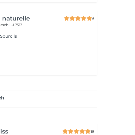
 naturelle
6
rsch L-L7513
 Sourcils
ch
iss
18