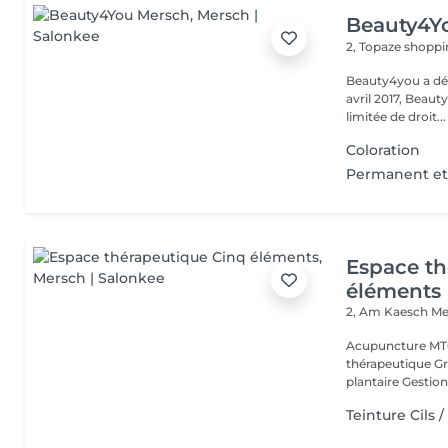
Beauty4Y
2, Topaze shoppi
Beauty4you a déb
avril 2017, Beau
limitée de droit...
Coloration
Permanent et
Espace th
éléments
2, Am Kaesch
Me
Acupuncture MTC
thérapeutique Gr
plantaire Gestion
Teinture Cils /