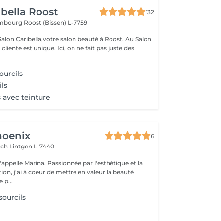
ibella Roost
132
xembourg
Roost (Bissen) L-7759
n Caribella,votre salon beauté à Roost. Au Salon
nique. Ici, on ne fait pas juste des
ourcils
ils
ls avec teinture
hoenix
6
irch
Lintgen L-7440
n, j'ai à coeur de mettre en valeur la beauté
 p...
 sourcils