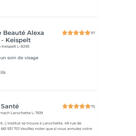
de Beauté Alexa
117
- Keispelt
n
Keispelt L-8295
 un soin de visage
ils
 Santé
75
ernach
Larochette L-7619
it. L'institut se trouve à Larochette. 49 rue de
er que si vous annulez votre