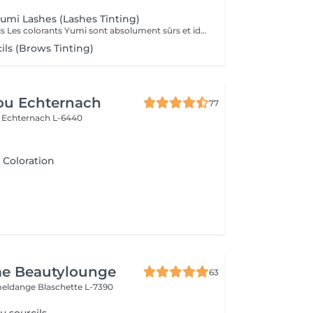
Yumi Lashes (Lashes Tinting)
Coloration des cils Les colorants Yumi sont absolument sûrs et idéaux pour une coloration douce et durable des cils. Les pointes des cils chez 90 pour cent des personnes sont transparentes et incolores ; en raison de leur coloration, les cils deviennent plus longs et beaucoup... arrêtent d'utiliser du mascara décoratif. La palette de couleurs Yumi se décline en 5 teintes: noir myrtille, noir profond, graphite, marron foncé et marron clair. En les mélangeant, vous pourrez parfaitement assortir le type de couleur et mettre en valeur la beauté de vos yeux.
ils (Brows Tinting)
ou Echternach
77
e
Echternach L-6440
 Coloration
e Beautylounge
63
meldange
Blaschette L-7390