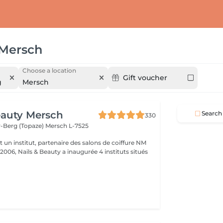
Mersch
Choose a location
Gift voucher
g
Mersch
eauty Mersch
Search
330
-Berg (Topaze)
Mersch L-7525
t un institut, partenaire des salons de coiffure NM
 2006, Nails & Beauty a inaugurée 4 instituts situés