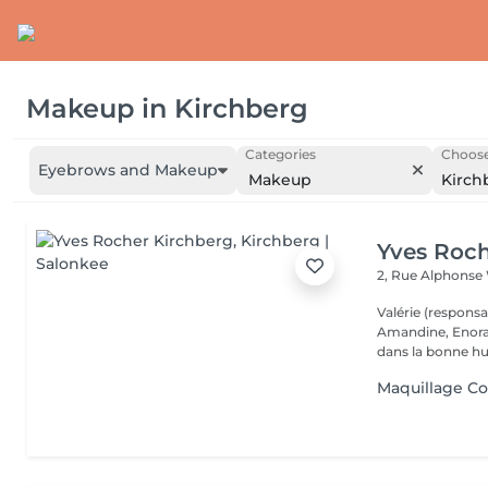
Makeup
in
Kirchberg
Categories
Choose
Eyebrows and Makeup
Makeup
Kirch
Yves Roch
2, Rue Alphonse
Valérie (respons
Amandine, Enora et vous accueillent toute la semaine 
dans la bonne hu
Maquillage Co