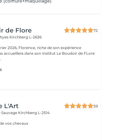
e (coiffure+maquillage)
r de Flore
72
Thyes
Kirchberg L-2636
riche de son expérience
s accueillera dans son institut Le Boudoir de FLore
.
s
 L'Art
59
re Sauvage
Kirchberg L-2514
 de vos chevaux