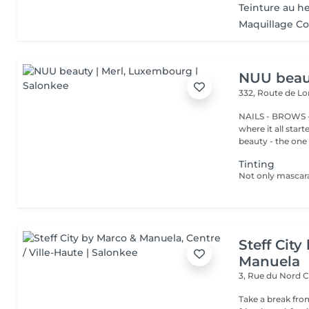
Teinture au 
Maquillage Co
NUU beaut
332, Route de 
NAILS - BROWS -
where it all star
beauty - the one t
Tinting
Steff Cit
Manuela
3, Rue du Nord
C
Take a break from