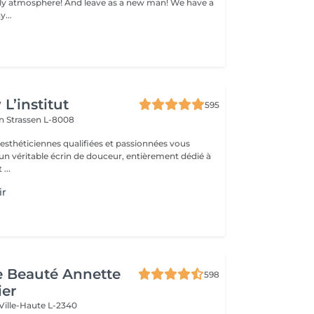
 atmosphere! And leave as a new man! We have a
...
L’institut
595
on
Strassen L-8008
 esthéticiennes qualifiées et passionnées vous
 un véritable écrin de douceur, entièrement dédié à
...
ir
de Beauté Annette
598
ier
Ville-Haute L-2340