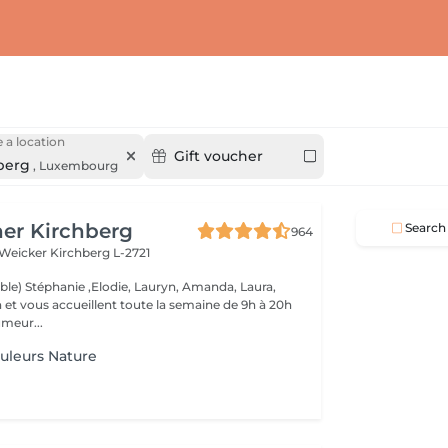
 a location
Gift voucher
berg
,
Luxembourg
er Kirchberg
Search
964
 Weicker
Kirchberg L-2721
able) Stéphanie ,Elodie, Lauryn, Amanda, Laura,
de 9h à 20h
meur...
uleurs Nature