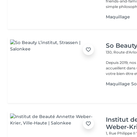
friends-and-family
simple philosophy
Maquillage
So Beauty 
130, Route d'Arl
Depuis 2019, nos
accueillent dans
votre bien-être et 
Maquillage So
Institut 
Weber-Kr
1, Rue Philippe II