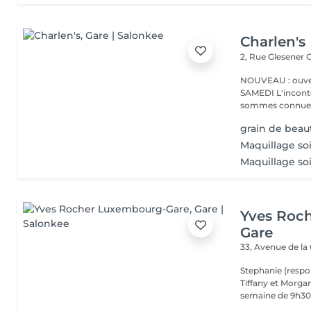
Charlen's
2, Rue Glesener
G
NOUVEAU : ouver
SAMEDI L'incontournable institut de beauté à Luxembourg. Nous
sommes connues 
grain de beau
Maquillage soi
Maquillage soi
Yves Roc
Gare
33, Avenue de la
Stephanie (respo
Tiffany et Morgan
semaine de 9h30 