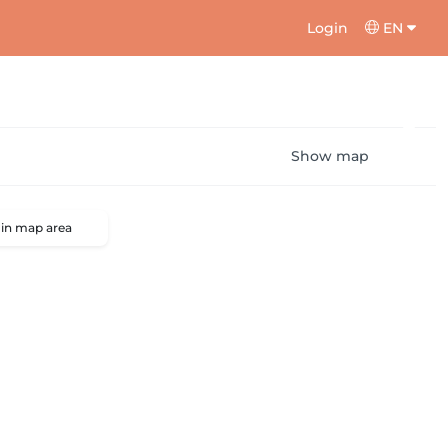
Login
EN
Show map
 in map area