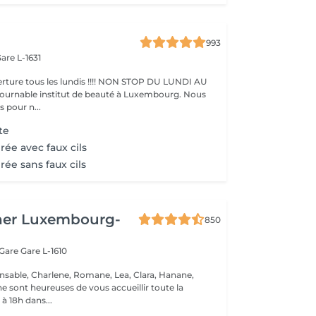
993
are L-1631
ture tous les lundis !!!! NON STOP DU LUNDI AU
pour n...
te
rée avec faux cils
rée sans faux cils
her Luxembourg-
850
 Gare
Gare L-1610
nsable, Charlene, Romane, Lea, Clara, Hanane,
e sont heureuses de vous accueillir toute la
à 18h dans...