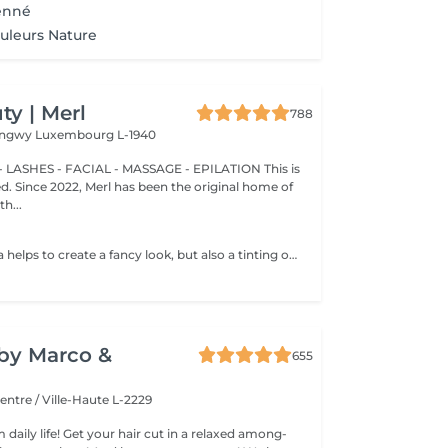
henné
uleurs Nature
y | Merl
788
Longwy
Luxembourg L-1940
 LASHES - FACIAL - MASSAGE - EPILATION This is
ted. Since 2022, Merl has been the original home of
h...
Not only mascara helps to create a fancy look, but also a tinting of your lashes! How is the lash tinting done? - lashes are washed - eye cream is applied - the tape and patches are applied - tinting - the tape and patches are removed Age restrictions: recommended to do from 14 years. Post procedure recommendations: do not wet eyelashes 24 hours after the procedure. Frequency: once in 2-3 weeks.
y by Marco &
655
entre / Ville-Haute L-2229
 daily life! Get your hair cut in a relaxed among-