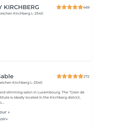
Y KIRCHBERG
469
steichen
Kirchberg L-2540
Sable
272
teichen
Kirchberg L-2540
and slimming salon in Luxembourg. The "Grain de
itute is ideally located in the Kirchberg district,
...
our »
oir»