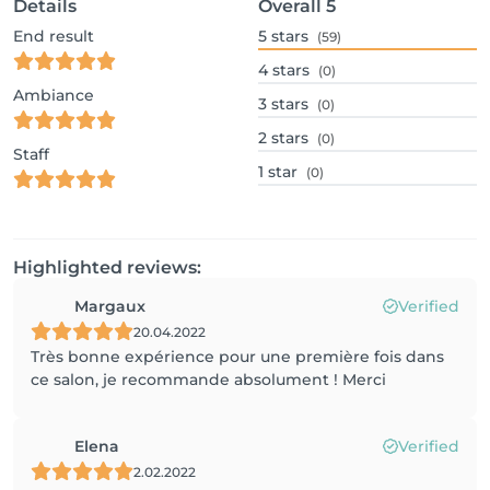
Details
Overall
5
End result
5
stars
(59)
4
stars
(0)
Ambiance
3
stars
(0)
2
stars
(0)
Staff
1
star
(0)
Highlighted reviews:
Margaux
Verified
20.04.2022
Très bonne expérience pour une première fois dans
ce salon, je recommande absolument ! Merci
Elena
Verified
2.02.2022