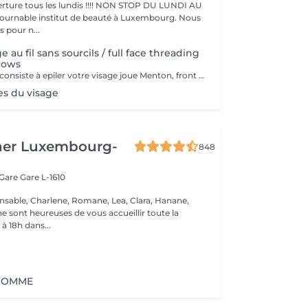
ture tous les lundis !!!! NON STOP DU LUNDI AU
pour n...
e au fil sans sourcils / full face threading
rows
Cette prestation consiste à epiler votre visage joue Menton, front et le long des oreilles les sourcils et le cou sont en extra
es du visage
her Luxembourg-
848
 Gare
Gare L-1610
nsable, Charlene, Romane, Lea, Clara, Hanane,
e sont heureuses de vous accueillir toute la
à 18h dans...
l HOMME