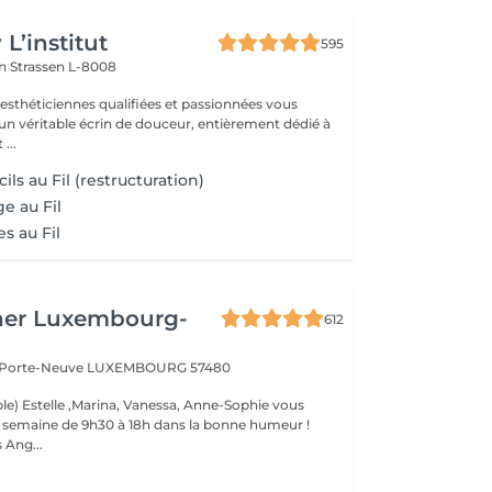
L’institut
595
on
Strassen L-8008
 esthéticiennes qualifiées et passionnées vous
 un véritable écrin de douceur, entièrement dédié à
...
ils au Fil (restructuration)
ge au Fil
es au Fil
her Luxembourg-
612
a Porte-Neuve
LUXEMBOURG 57480
le) Estelle ,Marina, Vanessa, Anne-Sophie vous
la semaine de 9h30 à 18h dans la bonne humeur !
 Ang...