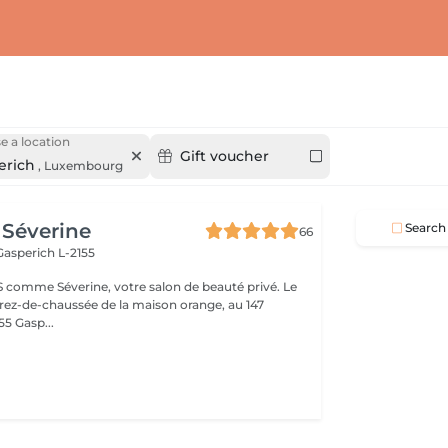
e a location
Gift voucher
erich
,
Luxembourg
Séverine
Search
66
Gasperich L-2155
 comme Séverine, votre salon de beauté privé. Le
u rez-de-chaussée de la maison orange, au 147
5 Gasp...