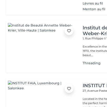
Lèvres au fil
Menton au fil
Institut 
Weber-Kr
1, Rue Philippe II
Excellence in the service of beau
1970, the institut
beaut...
Threading
INSTITUT
27, Avenue Past
Located in the h
the perfect harmony 