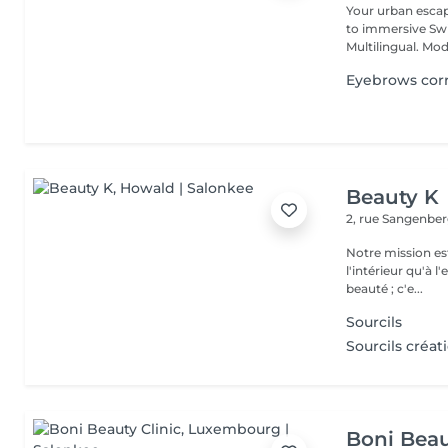
Your urban esca
to immersive Swi
Multilingual. Mod
Eyebrows cor
Beauty K
2, rue Sangenbe
Notre mission est
l'intérieur qu'à l
beauté ; c'e...
Sourcils
Sourcils créat
Boni Beau