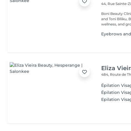
44, Rue Sainte-Z
Boni Beauty Clinic Founded by husband-and-wife team Ire
and Toni Blliku, 
wellness, and gr
Eyebrows and 
Eliza Viei
484, Route de Th
Épilation Visa
Épilation Visa
Epilation Vis