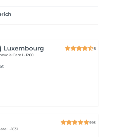
erich
aj Luxembourg
6
nnevoie
Gare L-1260
et
993
are L-1631