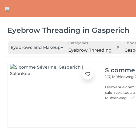
Eyebrow Threading
in
Gasperich
Categories
Choos
Eyebrows and Makeup
Eyebrow Threading
Gasp
S comme 
147, Mühlenweg
Bienvenue chez S
salon se situe a
Muhlenweg, L-215