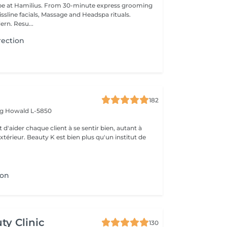
pe at Hamilius. From 30-minute express grooming
ssline facials, Massage and Headspa rituals.
ern. Resu...
rection
182
rg
Howald L-5850
 d'aider chaque client à se sentir bien, autant à
'extérieur. Beauty K est bien plus qu'un institut de
ion
ty Clinic
130