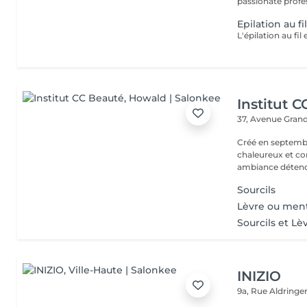
passionate profes
Epilation au fi
Institut 
37, Avenue Gran
Créé en septembre
chaleureux et con
ambiance détendu
Sourcils
Lèvre ou men
Sourcils et Lè
INIZIO
9a, Rue Aldring