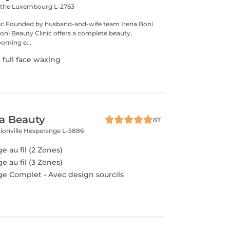
ithe
Luxembourg L-2763
na Boni
Boni Beauty Clinic offers a complete beauty,
ooming e...
full face waxing
ra Beauty
87
ionville
Hesperange L-5886
ge au fil (2 Zones)
ge au fil (3 Zones)
age Complet - Avec design sourcils