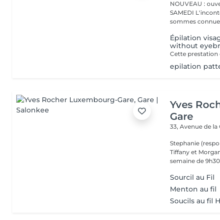
NOUVEAU : ouver
SAMEDI L'incontournable institut de beauté à Luxembourg. Nous
sommes connues 
Épilation visag
without eyeb
epilation patt
Yves Roc
Gare
33, Avenue de la
Stephanie (respo
Tiffany et Morgan
semaine de 9h30 
Sourcil au Fil
Menton au fil
Soucils au fi