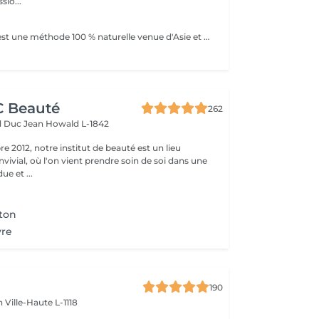
sio...
l
L'épilation au fil est une méthode 100 % naturelle venue d'Asie et du Moyen-Orient. Elle consiste à utiliser un fil de coton torsadé pour retirer le poil à la racine avec une grande précision. Idéale pour les zones sensibles du visage (sourcils, lèvre, menton, joues...), cette technique est douce, hygiénique et adaptée à tous les types de peau, même les plus réactives. Le fil permet de dessiner des lignes nettes et parfaitement définies tout en évitant les irritations souvent causées par la cire ou la pince. * Les avantages: Résultat net et précis Repousse plus lente et plus fine Méthode naturelle, sans produit chimique Moins de risque de poils incarnés Convient aux peaux sensibles
CC Beauté
262
d Duc Jean
Howald L-1842
 2012, notre institut de beauté est un lieu
vivial, où l'on vient prendre soin de soi dans une
e et ...
ton
vre
190
en
Ville-Haute L-1118