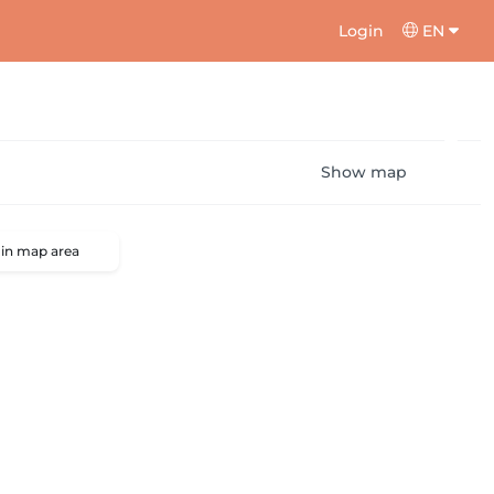
Login
EN
Show map
 in map area