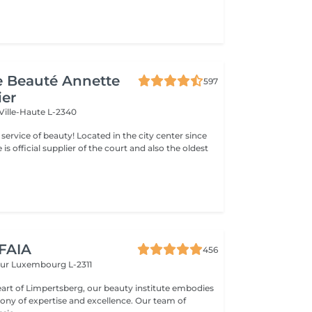
de Beauté Annette
597
ier
Ville-Haute L-2340
ty! Located in the city center since
e is official supplier of the court and also the oldest
 FAIA
456
eur
Luxembourg L-2311
eart of Limpertsberg, our beauty institute embodies
of expertise and excellence. Our team of