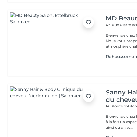
MD Beaut
47, Rue Pierre W
Bienvenue chez M
Nous vous propo
atmosphère chale
Rehaussement
Sanny Hai
du cheve
1A, Route d'Arlo
Bienvenue chez Sanny Hair & Bo
à la fois un espa
ainsi qu'un es...