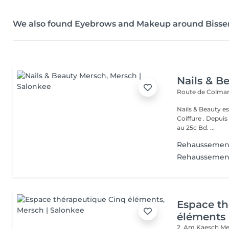
We also found Eyebrows and Makeup around Bisse
Nails & B
Route de Colmar
Nails & Beauty es
Coiffure . Depuis
au 25c Bd. ...
Rehaussement
Rehaussement 
Espace th
éléments
2, Am Kaesch
Me