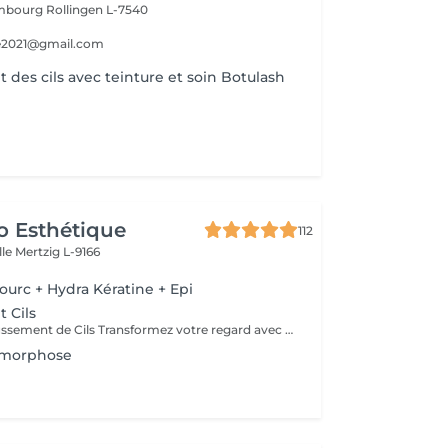
embourg
Rollingen L-7540
e2021@gmail.com
des cils avec teinture et soin Botulash
o Esthétique
112
lle
Mertzig L-9166
ourc + Hydra Kératine + Epi
 Cils
Service de Rehaussement de Cils Transformez votre regard avec notre service de rehaussement de cils, disponible avec ou sans teinture. Notre technique avancée inclut : - *Courbure Durable* : Nous sublimons vos cils naturels en leur apportant une courbure élégante et durable. - *Option avec Teinture* : Pour un effet encore plus spectaculaire, ajoutez de la couleur à vos cils, vous libérant ainsi de l'utilisation quotidienne de mascara. - *Hydratation Incluse* : Nos traitements incluent une hydratation profonde, garantissant des cils sains et forts. ### Entretien Pour maintenir l'effet souhaité et éviter d'endommager vos cils, nous recommandons de refaire le traitement toutes les 4 à 6 semaines. Ainsi, vous assurez un regard toujours éblouissant tout en préservant la santé de vos cils. Prenez rendez-vous dès aujourd'hui et sublimez la beauté naturelle de vos yeux !
amorphose