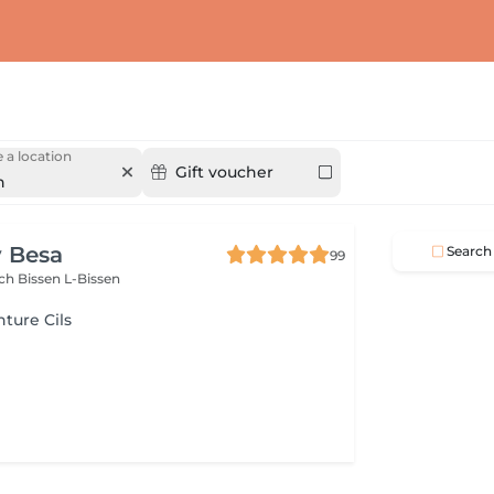
 a location
Gift voucher
n
y Besa
Search
99
sch
Bissen L-Bissen
nture Cils