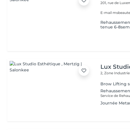
201, rue de Lux
E-mail msbeaut
Rehaussement 
tenue 6-8sem
Lux Studi
2, Zone Industrie
Brow Lifting s
Rehaussement
Journée Met