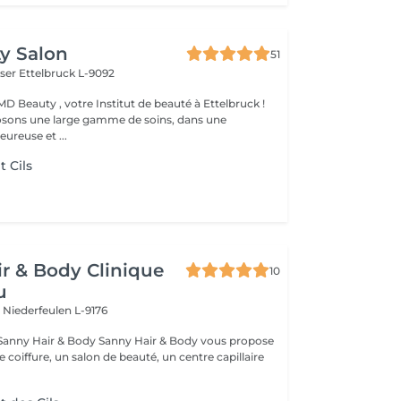
y Salon
51
iser
Ettelbruck L-9092
D Beauty , votre Institut de beauté à Ettelbruck !
sons une large gamme de soins, dans une
ureuse et ...
 Cils
r & Body Clinique
10
u
n
Niederfeulen L-9176
dy Sanny Hair & Body vous propose
ce coiffure, un salon de beauté, un centre capillaire