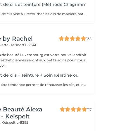
 de cils et teinture (Méthode Chagrimm
Le rehaussement de cils vise à « recourber les cils de manière naturelle afin de les galber et leur donner un effet mascara ». Et ce, sans même utiliser votre maquillage. Cela permet d'embellir et d'ouvrir le regard tout en lui donnant de la douceur, et ce, pour une durée moyenne de six semaines. Ultra-pratique pour une routine make-up allégée et un regard perçant dès le réveil. Ne remplacera jamais l'effet mascara. SVP pour éviter toute réaction ne pas venir avec des lentilles de contact ou prévoir le nécessaire pour les retirer avant la prestation et attendre minimum 3 mois entre deux rehaussements !
e by Rachel
135
 verte
Heisdorf L-7340
on de beauté Luxembourg est votre nouvel endroit
 esthéticiennes seront aux petits soins pour vous
ter: déco...
de cils + Teinture + Soin Kératine ou
Cette technique ultra tendance permet de réhausser les cils, et leur apporter une courbure naturelle digne d'un mascara Découvrez le réhaussement de cils classique, soin Kératine ou combiné au soin Lash Botox: le Must Have du moment. C'est un soin réparateur pour les cils à base de kératine, panthénol et vitamines pour fortifier les cils endommagés ou fragiles, les nourrir, les hydrater et booster leur croissance. La formule du traitement est réalisée spécialement pour les cils, inoffensif pour les yeux, à base de : Vitamine E, pour rajeunir, restaurer et activer la pousse des cils. Panthénol : pour restaurer la structure du poil abimé, il enrobe chaque cil d'une pellicule qui lui ajoute volume, le nourrit, l'hydrate et stimule la pousse. Huile d'argan: hydrate, nourrit et régénère les cils, les fait briller. Kératine: remplit la structure et remplit les zones abîmées des cils. Recrée la couche de kératine naturelle. Collagène: referme les couches supérieures des cils, les rend plus flexibles, et doux. Acide Hyaluronique: restaure et hydrate les cils, empêche la perte d'humidité. Le traitement entraîne une pousse des cils, 40 % de volume en plus après le traitement soin, la teinture noire dure jusqu'à huit semaines, et l'effet du soin dure environ 2 mois. Il est possible de faire ce traitement tous les 2 à 3 mois, le résultat va s'ajouter, et les cils n'en seront que plus beaux, et en bonne santé.
de Beauté Alexa
117
- Keispelt
n
Keispelt L-8295