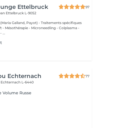
unge Ettelbruck
97
Jean
Ettelbruck L-9052
 (Maria Galland, Payot) - Traitements spécifiques
ift - Mésothérapie - Microneedling - Colplasma -
 ...
t
ou Echternach
77
e
Echternach L-6440
e Volume Russe