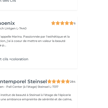
 des Cils
hoenix
6
irch
Lintgen L-7440
n, j'ai à coeur de mettre en valeur la beauté
 p...
cils +coloration
'Intemporel Steinsel
284
en - Pall Center (à l’étage)
Steinsel L-7317
nstitut de beauté à Steinsel à l'étage de l'épicerie
s une ambiance empreinte de sérénité et de calme,