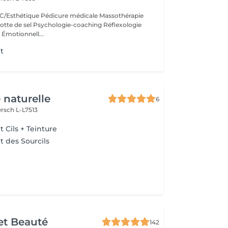
/Esthétique Pédicure médicale Massothérapie
otte de sel Psychologie-coaching Réflexologie
 Émotionnell...
t
 naturelle
6
rsch L-L7513
Cils + Teinture
 des Sourcils
et Beauté
142