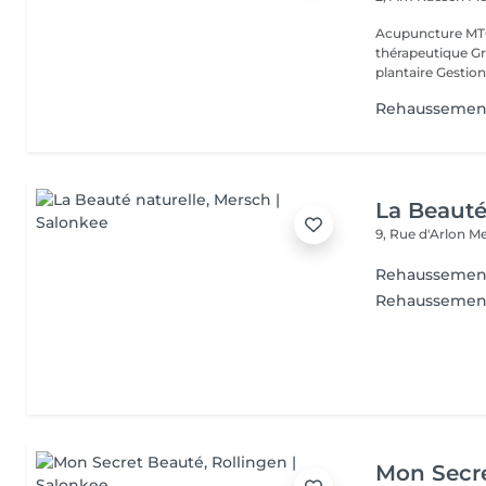
Acupuncture MTC
thérapeutique Gr
plantaire Gestion
Rehaussemen
La Beauté
9, Rue d'Arlon
Me
Rehaussement 
Rehaussement
Mon Secr