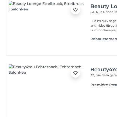
Beauty Lo
5A, Rue Prince 
- Soins du visage
anti-rides (Ergol
Luminothérapie) -
Rehaussemen
Beauty4Y
32, rue de la gar
Premiére Pos