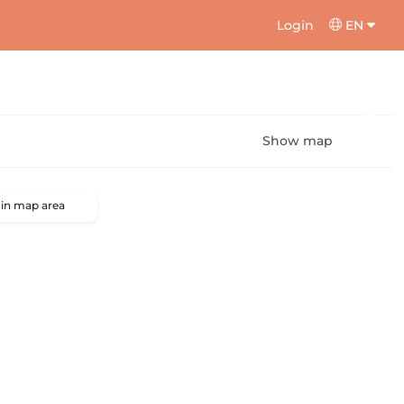
Login
EN
Show map
 in map area