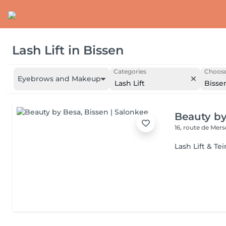
Lash Lift
in
Bissen
Categories
Choose
Eyebrows and Makeup
Lash Lift
Bisse
Beauty b
16, route de Mer
Lash Lift & Tei