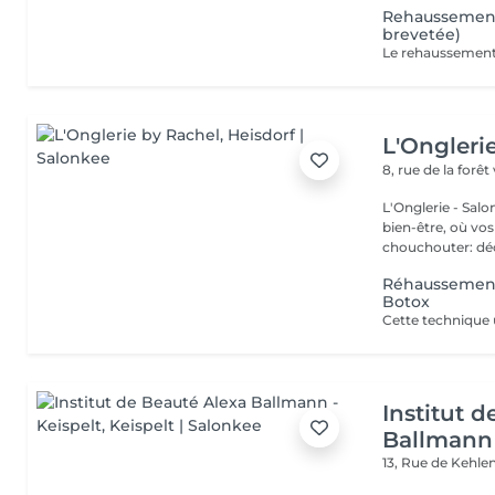
Rehaussement
brevetée)
L'Ongleri
8, rue de la forêt
L'Onglerie - Sal
bien-être, où vos
chouchou
Réhaussement 
Botox
Institut 
Ballmann 
13, Rue de Kehle