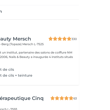
n
eauty Mersch
330
-Berg (Topaze)
Mersch L-7525
t un institut, partenaire des salons de coiffure NM
 2006, Nails & Beauty a inaugurée 4 instituts situés
 de cils
de cils + teinture
érapeutique Cinq
63
rsch L-7593