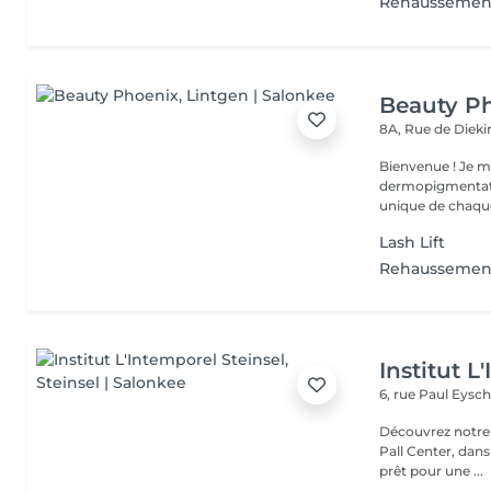
Rehaussement
Beauty P
8A, Rue de Diek
Bienvenue ! Je m'appelle Marina. Passionnée par l'esthétique et la
dermopigmentatio
unique de chaque
Lash Lift
Rehaussement 
Institut L
6, rue Paul Eysch
Découvrez notre i
Pall Center, dan
prêt pour une ...