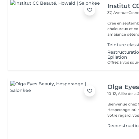
Institut 
37, Avenue Gran
Créé en septembre
chaleureux et con
ambiance détendu
Teinture classi
Restructuratio
Epilation
Olga Eyes
10-12, Allée de l
Bienvenue chez O
Hesperange, où n
votre regard, vos
Reconstruction