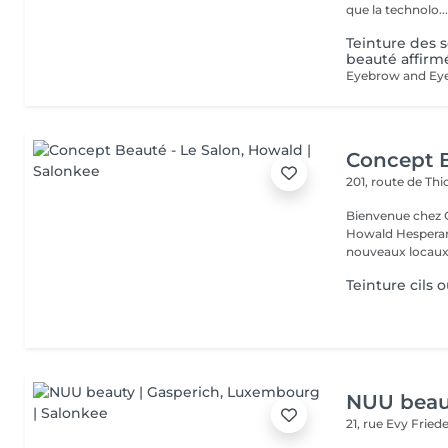
que la technolo..
Teinture des s
beauté affirm
Concept B
201, route de Thi
Bienvenue chez Concept Beauté L'
Howald Hesperang
nouveaux locaux 
Teinture cils o
NUU beaut
21, rue Evy Fried