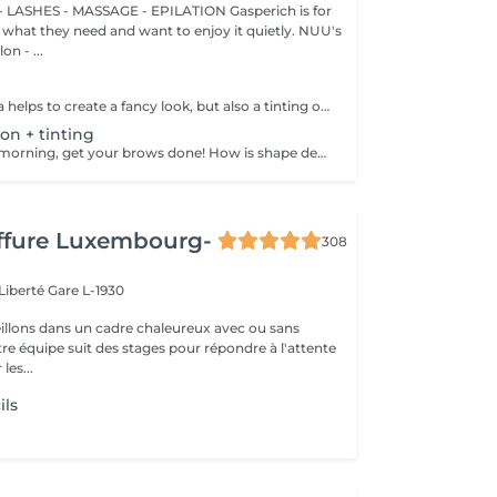
 LASHES - MASSAGE - EPILATION Gasperich is for
hat they need and want to enjoy it quietly. NUU's
n - ...
Not only mascara helps to create a fancy look, but also a tinting of your lashes! How is the lash tinting done? - lashes are washed - eye cream is applied - the tape and patches are applied - tinting - the tape and patches are removed Age restrictions: recommended to do from 14 years. Post procedure recommendations: do not wet eyelashes 24 hours after the procedure. Frequency: once in 2-3 weeks.
on + tinting
Save time in the morning, get your brows done! How is shape definition + tinting done? - consultation is performed - brows are washed - excess hair is removed with wax - excess hair is removed with tweezers - tinting is performed - excess paint is removed - brows are styled Age restrictions: recommended to do from 14 years. Post procedure recommendations: do not wash brows and do not put on makeup for 12 hours. Frequency: once in 3-4 weeks.
iffure Luxembourg-
308
 Liberté
Gare L-1930
llons dans un cadre chaleureux avec ou sans
re équipe suit des stages pour répondre à l'attente
les...
ils