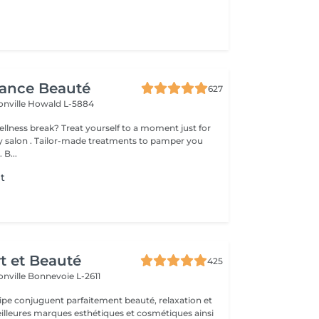
gance Beauté
627
onville
Howald L-5884
 yourself to a moment just for
tments to pamper you
 B...
nt
t
rt et Beauté
425
onville
Bonnevoie L-2611
uipe conjuguent parfaitement beauté, relaxation et