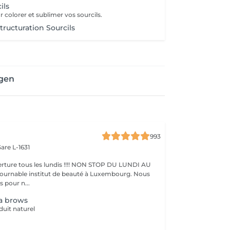
ils
 colorer et sublimer vos sourcils.
tructuration Sourcils
ngen
993
are L-1631
ture tous les lundis !!!! NON STOP DU LUNDI AU
pour n...
a brows
duit naturel