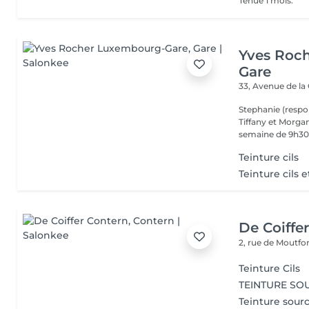
Tenue 1 mois.
Yves Roc
Gare
33, Avenue de la
Stephanie (respo
Tiffany et Morgan
semaine de 9h30 
Teinture cils
Teinture cils e
De Coiffe
2, rue de Moutfo
Teinture Cils
TEINTURE SO
Teinture sour