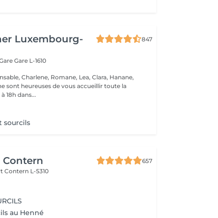
her Luxembourg-
847
 Gare
Gare L-1610
nsable, Charlene, Romane, Lea, Clara, Hanane,
e sont heureuses de vous accueillir toute la
à 18h dans...
t sourcils
r Contern
657
rt
Contern L-5310
URCILS
cils au Henné