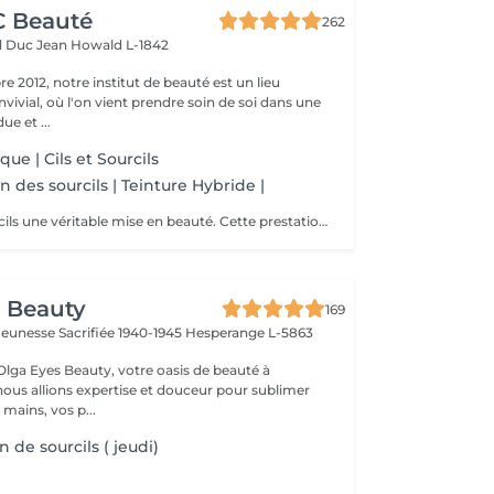
CC Beauté
262
d Duc Jean
Howald L-1842
 2012, notre institut de beauté est un lieu
vivial, où l'on vient prendre soin de soi dans une
e et ...
que | Cils et Sourcils
n des sourcils | Teinture Hybride |
Offrez à vos sourcils une véritable mise en beauté. Cette prestation comprend : Le tracé personnalisé : étude de la morphologie du visage et dessin de la forme idéale pour harmoniser le regard. La teinture hybride : coloration pour intensifier la ligne du sourcil, combler visuellement les zones clairsemées et apporter plus de définition. L'épilation : suppression précise des poils indésirables afin d'obtenir une ligne nette, équilibrée et parfaitement structurée.
 Beauty
169
a Jeunesse Sacrifiée 1940-1945
Hesperange L-5863
lga Eyes Beauty, votre oasis de beauté à
ous allions expertise et douceur pour sublimer
 mains, vos p...
 de sourcils ( jeudi)