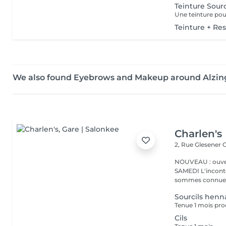
Teinture Sourc
Une teinture pour
Teinture + Res
We also found Eyebrows and Makeup around Alzi
Charlen's
2, Rue Glesener
G
NOUVEAU : ouver
SAMEDI L'incontournable institut de beauté à Luxembourg. Nous
sommes connues 
Sourcils henn
Tenue 1 mois pro
Cils