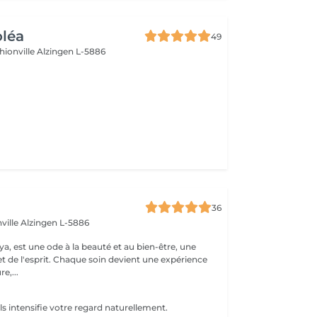
oléa
49
hionville
Alzingen L-5886
36
ville
Alzingen L-5886
a, est une ode à la beauté et au bien-être, une
et de l'esprit. Chaque soin devient une expérience
e,...
ils intensifie votre regard naturellement.