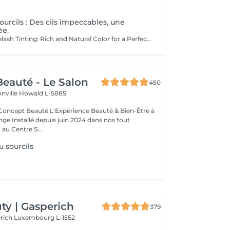
.
ourcils : Des cils impeccables, une
ée.
Eyebrow and Eyelash Tinting: Rich and Natural Color for a Perfectly Defined and Long-Lasting Look Rich Color: Our tints provide intense, natural colors that enhance your eyebrows and eyelashes with deep, elegant shades. Perfect Definition: The formula is designed to define your eyebrows and eyelashes with precision, creating a perfectly structured and harmonious shape. Exceptional Longevity: Enjoy a long-lasting color that remains vibrant and resistant, ensuring a flawless look for an extended period. The tinting is carefully applied by our estheticians, ensuring a uniform and natural result. Indulge in the luxury of a perfectly defined look and highlight your eyes like never before.
eauté - Le Salon
450
onville
Howald L-5885
Expérience Beauté & Bien-Être à
e Installé depuis juin 2024 dans nos tout
au Centre S...
u sourcils
y | Gasperich
379
erich
Luxembourg L-1552