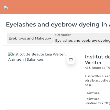
Eyelashes and eyebrow dyeing
in
Categories
Eyebrows and Makeup
Eyelashes and eyebrow dyein
Institut d
Welter
433, Route de Th
Lisa Welter a su 
où elle accueille
sa p...
Teinture
Teinture