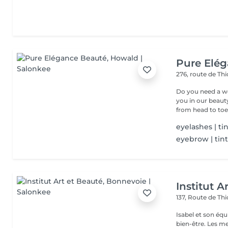
Pure Elé
276, route de Thi
Do you need a wellness break? Treat
you in our beauty salon . Tailor-made trea
from head to toe.
eyelashes | ti
eyebrow | tin
Institut A
137, Route de Thi
Isabel et son éq
bien-être. Les meilleures marques esthétiques et cosmétiques ainsi