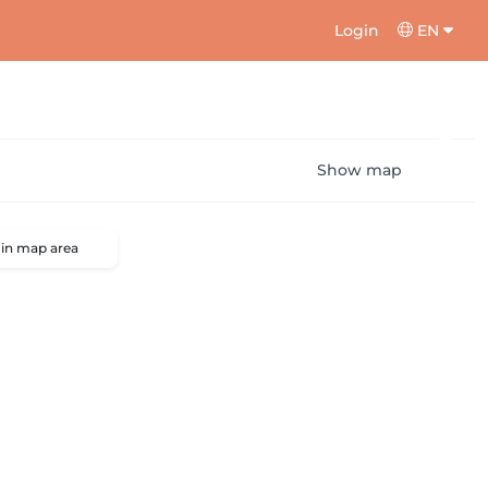
Login
EN
Show map
 in map area