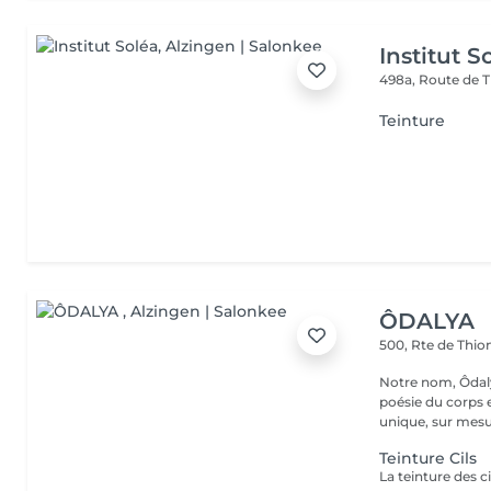
Institut S
498a, Route de T
Teinture
ÔDALYA
500, Rte de Thion
Notre nom, Ôdaly
poésie du corps 
unique, sur mesur
Teinture Cils
La teinture des c