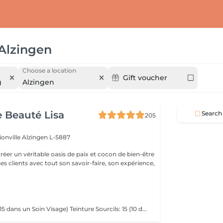
Alzingen
Choose a location
Gift voucher
g
Alzingen
e Beauté Lisa
Search
205
ionville
Alzingen L-5887
créer un véritable oasis de paix et cocon de bien-être
 ses clients avec tout son savoir-faire, son expérience,
Teinture Cils: 28 (15 dans un Soin Visage) Teinture Sourcils: 15 (10 dans un Soin Visage)