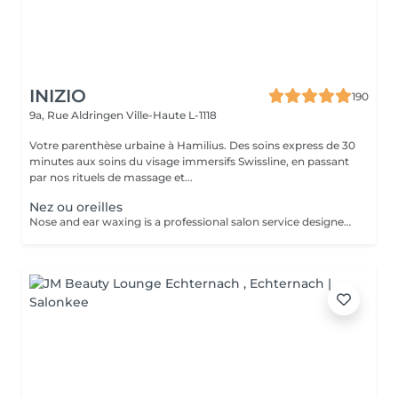
INIZIO
190
9a, Rue Aldringen
Ville-Haute L-1118
Votre parenthèse urbaine à Hamilius. Des soins express de 30
minutes aux soins du visage immersifs Swissline, en passant
par nos rituels de massage et...
Nez ou oreilles
Nose and ear waxing is a professional salon service designed to remove unwanted hair from the nostrils and ear areas using specialized wax. This treatment provides a clean and smooth finish, is quick and effective for both men and women.