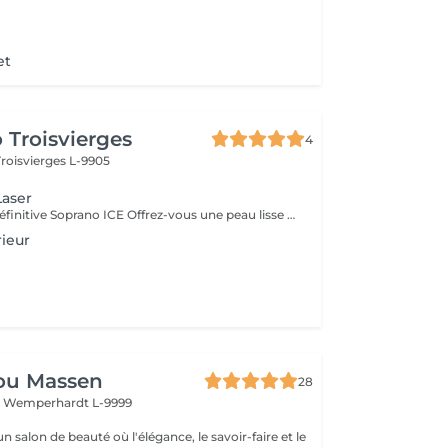
et
 Troisvierges
4
Troisvierges L-9905
Laser
Épilation Laser Définitive Soprano ICE Offrez-vous une peau lisse durablement grâce à la technologie Soprano ICE, adaptée à tous les types de peau, même bronzées. Technologie triple longueur d'onde (755, 810, 1064nm) pour éliminer tous les types de poils Traitement indolore avec système ICE pour un confort maximal Résultats visibles dès les premières séances Séance d'évaluation gratuite avant le traitement Importance de la Consultation Avant le Traitement Avant de procéder à tout traitement esthétique, il est essentiel de réaliser une consultation préalable. Cette étape est cruciale pour garantir que le traitement choisi réponde parfaitement à vos besoins et attentes. Pourquoi une Consultation ? - Évaluation Personnalisée : Lors de la consultation, notre expert évalue l'état de vos lèvres et discute de vos objectifs esthétiques. Cela permet de personnaliser le traitement pour des résultats optimaux. - Conseils Professionnels : Vous recevrez des conseils professionnels sur le traitement le plus adapté à votre type de peau et à vos préférences. - Sécurité et Confort : La consultation permet également d'identifier toute contre-indication et d'assurer que le traitement se déroulera en toute sécurité et dans le confort. Avantage Financier Le coût de la consultation sera déduit du prix du traitement choisi. Ainsi, cette étape essentielle ne représente pas un coût supplémentaire, mais un investissement dans la réussite de votre traitement. Prenez rendez-vous pour votre consultation !
rieur
ou Massen
28
t
Wemperhardt L-9999
 salon de beauté où l'élégance, le savoir-faire et le