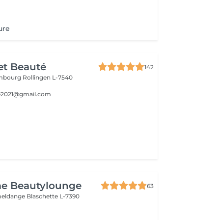
ure
et Beauté
142
embourg
Rollingen L-7540
e2021@gmail.com
e Beautylounge
63
meldange
Blaschette L-7390