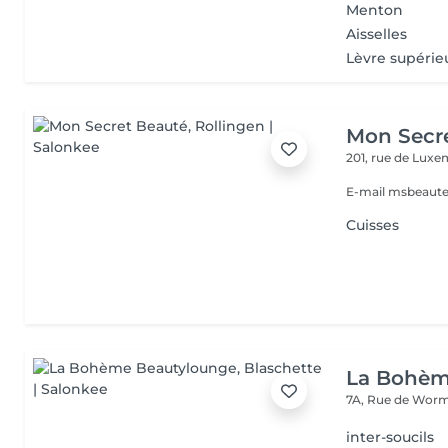
Menton
Aisselles
Lèvre supérie
Mon Secr
201, rue de Lux
E-mail msbeaut
Cuisses
La Bohèm
7A, Rue de Wor
inter-soucils