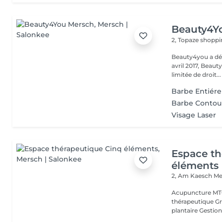
Beauty4Y
2, Topaze shoppi
Beauty4you a déb
avril 2017, Beau
limitée de droit...
Barbe Entiére
Barbe Contou
Visage Laser
Espace th
éléments
2, Am Kaesch
Me
Acupuncture MTC
thérapeutique Gr
plantaire Gestion