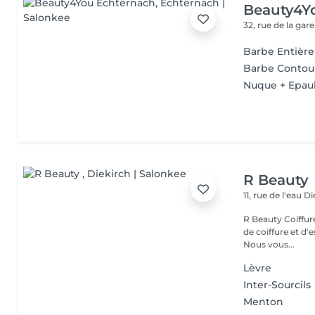
Beauty4Y
32, rue de la gar
Barbe Entière
Barbe Contou
Nuque + Epaul
R Beauty
11, rue de l'eau
Di
R Beauty Coiffure & Esthétique Bienvenue chez R Beauty, votre salon
de coiffure et d'
Nous vous...
Lèvre
Inter-Sourcils
Menton