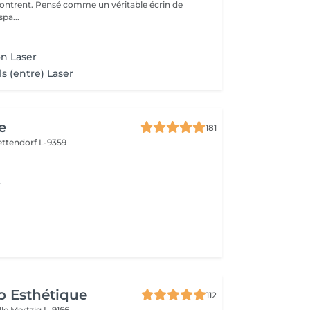
contrent. Pensé comme un véritable écrin de
pa...
n Laser
ls (entre) Laser
e
181
ettendorf L-9359
r
o Esthétique
112
lle
Mertzig L-9166