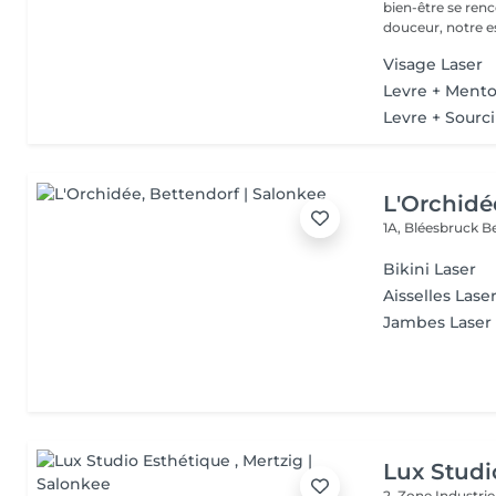
bien-être se ren
douceur, notre es
Visage Laser
Levre + Mento
Levre + Sourci
L'Orchidé
1A, Bléesbruck
B
Bikini Laser
Aisselles Lase
Jambes Laser
Lux Studi
2, Zone Industrie