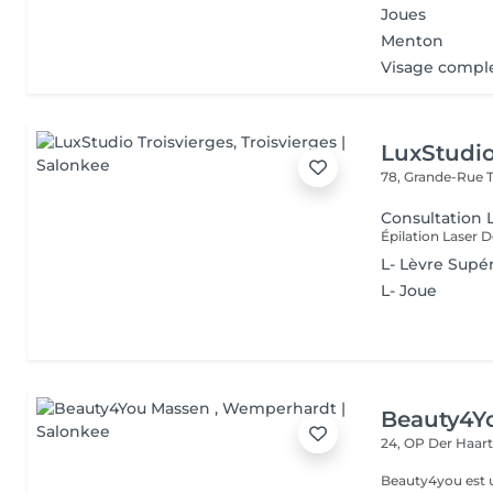
Joues
Menton
Visage compl
LuxStudio
78, Grande-Rue
Consultation 
L- Lèvre Supé
L- Joue
Beauty4Y
24, OP Der Haar
Beauty4you est un