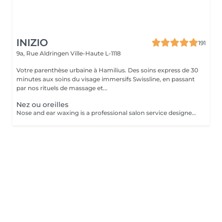
INIZIO
191
9a, Rue Aldringen
Ville-Haute L-1118
Votre parenthèse urbaine à Hamilius. Des soins express de 30
minutes aux soins du visage immersifs Swissline, en passant
par nos rituels de massage et...
Nez ou oreilles
Nose and ear waxing is a professional salon service designed to remove unwanted hair from the nostrils and ear areas using specialized wax. This treatment provides a clean and smooth finish, is quick and effective for both men and women.