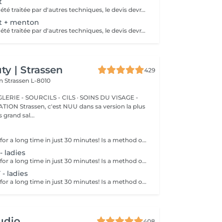
t
Si vous avez déjà été traitée par d'autres techniques, le devis devra être adapté à votre situation. (75 par quart d'heure)
t + menton
Si vous avez déjà été traitée par d'autres techniques, le devis devra être adapté à votre situation. (75 par quart d'heure)
y | Strassen
429
on
Strassen L-8010
ERIE - SOURCILS - CILS · SOINS DU VISAGE -
sa version la plus
 grand sal...
Get smooth skin for a long time in just 30 minutes! Is a method of hair removal when your hair is pulled out with warm wax with the hair follicle. How is wax epilation done? - preparation (the beautician applies a special antiseptic lotion to the skin) - wax is applied (the wax mixture is heated to a certain temperature, after which it is applied to the skin using a wooden stick) - depilation (after the wax hardens the beautician removes the wax strips with hair using sharp movements) - wax residue are removed (wax residues are cleaned off and aloe vera cream is applied) Age restrictions: recommended to do from 14 years. Post procedure recommendations: recommended to do not take hot bath, do not visit sauna, do not swim in the pool for 12 hours after the procedure - it can cause irritation. Frequency: once in 4 weeks.
 ladies
Get smooth skin for a long time in just 30 minutes! Is a method of hair removal when your hair is pulled out with warm wax with the hair follicle. How is wax epilation done? - preparation is performed - wax is applied - depilation is performed - wax residue is removed Age restrictions: recommended to do from 14 years. Post procedure recommendations: do not take hot bath, do not visit sauna, do not swim in the pool for 12 hours after the procedure - it can cause irritation. Frequency: once in 4 weeks.
 ladies
Get smooth skin for a long time in just 30 minutes! Is a method of hair removal when your hair is pulled out with warm wax with the hair follicle. How is wax epilation done? - preparation is performed - wax is applied - depilation is performed - wax residue is removed Age restrictions: recommended to do from 14 years. Post procedure recommendations: do not take hot bath, do not visit sauna, do not swim in the pool for 12 hours after the procedure - it can cause irritation. Frequency: once in 4 weeks.
udio
408