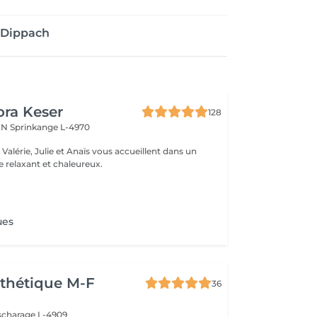
 Dippach
ora Keser
128
REN
Sprinkange L-4970
 relaxant et chaleureux.
ues
thétique M-F
36
scharage L-4909