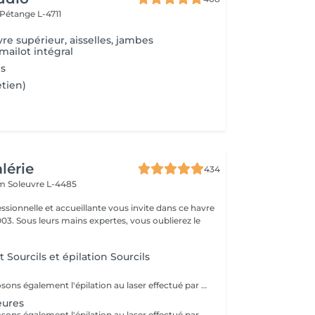
Pétange L-4711
vre supérieur, aisselles, jambes
mailot intégral
ls
etien)
alérie
434
em
Soleuvre L-4485
ssionnelle et accueillante vous invite dans ce havre
03. Sous leurs mains expertes, vous oublierez le
.
t Sourcils et épilation Sourcils
Nous vous proposons également l'épilation au laser effectué par une infirmière.
eures
Nous vous proposons également l'épilation au laser effectué par une infirmière.