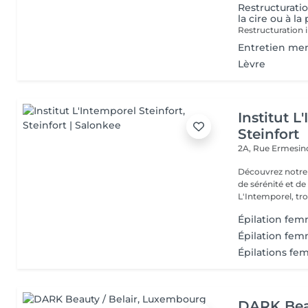
Restructuratio
la cire ou à la
Restructuration i
Entretien mens
Lèvre
Institut L
Steinfort
2A, Rue Ermesind
Découvrez notre
de sérénité et d
L'Intemporel, troi
Épilation fem
Épilation fem
Épilations fem
DARK Beau