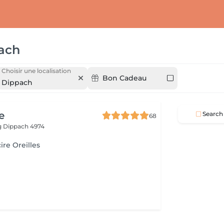
ach
Choisir une localisation
Bon Cadeau
Dippach
e
Search
68
g
Dippach 4974
cire Oreilles