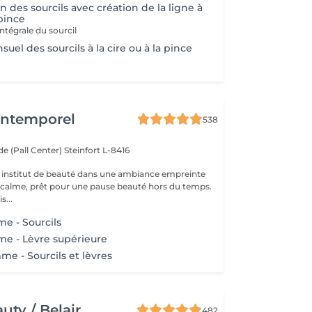
n des sourcils avec création de la ligne à
 pince
ntégrale du sourcil
uel des sourcils à la cire ou à la pince
'Intemporel
538
e (Pall Center)
Steinfort L-8416
 institut de beauté dans une ambiance empreinte
e calme, prêt pour une pause beauté hors du temps.
s...
me - Sourcils
me - Lèvre supérieure
me - Sourcils et lèvres
ty / Belair
482