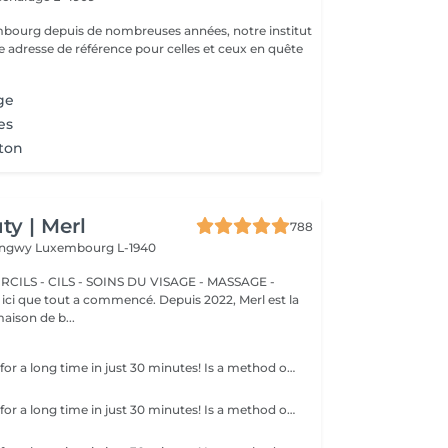
mbourg depuis de nombreuses années, notre institut
e adresse de référence pour celles et ceux en quête
ge
es
ton
y | Merl
788
Longwy
Luxembourg L-1940
CILS - CILS - SOINS DU VISAGE - MASSAGE -
aison de b...
Get smooth skin for a long time in just 30 minutes! Is a method of hair removal when your hair is pulled out with warm wax with the hair follicle. How is wax epilation done? - preparation (the beautician applies a special antiseptic lotion to the skin) - wax is applied (the wax mixture is heated to a certain temperature, after which it is applied to the skin using a wooden stick) - depilation (after the wax hardens the beautician removes the wax strips with hair using sharp movements) - wax residue are removed (wax residues are cleaned off and aloe vera cream is applied) Age restrictions: recommended to do from 14 years. Post procedure recommendations: recommended to do not take hot bath, do not visit sauna, do not swim in the pool for 12 hours after the procedure - it can cause irritation. Frequency: once in 4 weeks.
Get smooth skin for a long time in just 30 minutes! Is a method of hair removal when your hair is pulled out with warm wax with the hair follicle. How is wax epilation done? - preparation (the beautician applies a special antiseptic lotion to the skin) - wax is applied (the wax mixture is heated to a certain temperature, after which it is applied to the skin using a wooden stick) - depilation (after the wax hardens the beautician removes the wax strips with hair using sharp movements) - wax residue are removed (wax residues are cleaned off and aloe vera cream is applied) Age restrictions: recommended to do from 14 years. Post procedure recommendations: recommended to do not take hot bath, do not visit sauna, do not swim in the pool for 12 hours after the procedure - it can cause irritation. Frequency: once in 4 weeks.