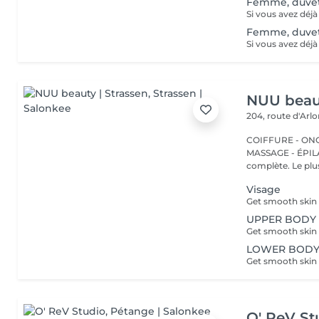
Femme, duve
Femme, duve
NUU beaut
204, route d'Arl
COIFFURE - ONGL
MASSAGE - ÉPILATION Strassen, c'est NUU dans 
complète. Le plus
Visage
UPPER BODY -
LOWER BODY -
O' ReV St