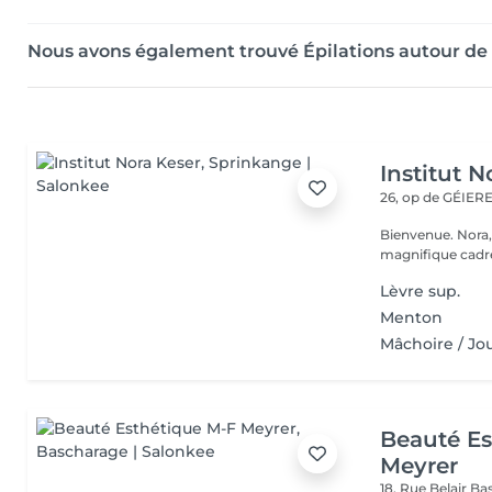
Nous avons également trouvé Épilations autour de
Institut N
26, op de GÉIE
Bienvenue. Nora, Valérie, Julie et Anaïs vous accueillent dans un
magnifique cadre
Lèvre sup.
Menton
Mâchoire / Jo
Beauté Es
Meyrer
18, Rue Belair
Ba