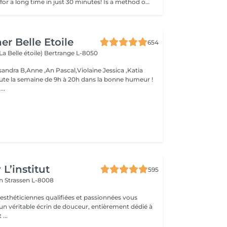
Get smooth skin for a long time in just 30 minutes! Is a method of hair removal when your hair is pulled out with warm wax with the hair follicle. How is wax epilation done? - preparation (the beautician applies a special antiseptic lotion to the skin) - wax is applied (the wax mixture is heated to a certain temperature, after which it is applied to the skin using a wooden stick) - depilation (after the wax hardens the beautician removes the wax strips with hair using sharp movements) - wax residue are removed (wax residues are cleaned off and aloe vera cream is applied) Age restrictions: recommended to do from 14 years. Post procedure recommendations: recommended to do not take hot bath, do not visit sauna, do not swim in the pool for 12 hours after the procedure - it can cause irritation. Frequency: once in 4 weeks.
er Belle Etoile
654
La Belle étoile)
Bertrange L-8050
andra B,Anne ,An Pascal,Violaine Jessica ,Katia
oute la semaine de 9h à 20h dans la bonne humeur !
..
L’institut
595
on
Strassen L-8008
 esthéticiennes qualifiées et passionnées vous
 un véritable écrin de douceur, entièrement dédié à
...