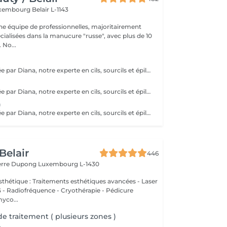
xembourg Belair L-1143
 équipe de professionnelles, majoritairement
cialisées dans la manucure "russe", avec plus de 10
ans d'expérience. No...
Prestation réalisée par Diana, notre experte en cils, sourcils et épilation, avec plus de 10 ans d'expérience, garantissant précision et résultats de haute qualité.
Prestation réalisée par Diana, notre experte en cils, sourcils et épilation, avec plus de 10 ans d'expérience, garantissant précision et résultats de haute qualité.
)
Prestation réalisée par Diana, notre experte en cils, sourcils et épilation, avec plus de 10 ans d'expérience, garantissant précision et résultats de haute qualité.
Belair
446
ierre Dupong
Luxembourg L-1430
thétique : Traitements esthétiques avancées - Laser
Radiofréquence - Cryothérapie - Pédicure
myco...
 de traitement ( plusieurs zones )