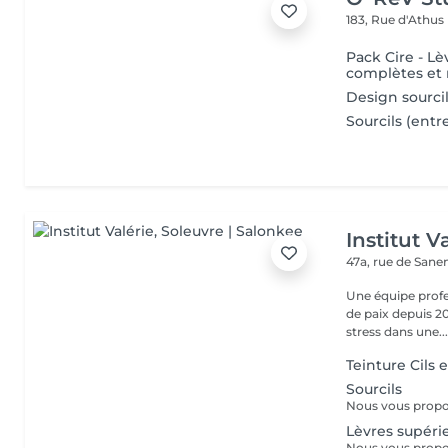
183, Rue d'Athus
Pack Cire - Lè
complètes et 
Design sourci
Sourcils (entr
Institut V
47a, rue de San
Une équipe profe
de paix depuis 20
stress dans une..
Teinture Cils e
Sourcils
Lèvres supéri