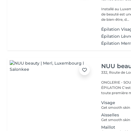
Installé au Luxe
de beauté est un
de bien-être, d...
Épilation Visa
Épilation Lèvr
Épilation Men
NUU beaut
332, Route de 
ONGLERIE - SOUR
ÉPILATION C'est ici que tout a commencé. Depuis 2022, Merl est la
toute première m
Visage
Aisselles
Maillot