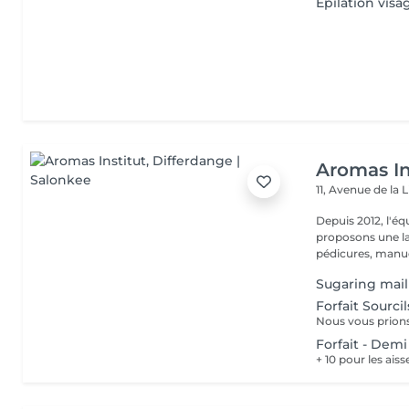
Épilation visa
Aromas In
11, Avenue de la 
Depuis 2012, l'éq
proposons une la
pédicures, manucu
Sugaring maill
Forfait Sourci
Forfait - Dem