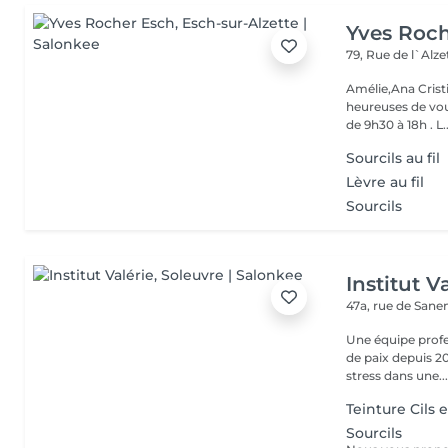
Yves Roc
79, Rue de l`Alz
Amélie,Ana Crist
heureuses de vou
de 9h30 à 18h . L..
Sourcils au fil
Lèvre au fil
Sourcils
Institut V
47a, rue de San
Une équipe profe
de paix depuis 20
stress dans une..
Teinture Cils e
Sourcils