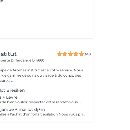
ge
stitut
340
Liberté
Differdange L-4660
uipe de Aromas institut est à votre service. Nous
rge gamme de soins du visage & du corps, des
res, ...
ot Bresilien
ls + Levre
Nous vous prions de bien vouloir respecter votre rendez-vous. En prenant rendez-vous, vous occupez une place, dont une autre personne aurait éventuellement besoin. Tout rendez-vous non annulé 24h en avance, est susceptible d'être facturé. (Si vous ne pouvez pas vous présenter à votre RDV, proposez-le éventuellement à un proche ou à un ami) Toute l'équipe de Aromas Institut vous remercie pour votre respect et votre compréhension.
i jambe + maillot dj+m
+ 10 pour les aisselles à l'achat d'un forfait épilation Nous vous prions de bien vouloir respecter votre rendez-vous. En prenant rendez-vous, vous occupez une place, dont une autre personne aurait éventuellement besoin. Tout rendez-vous non annulé 24h en avance, est susceptible d'être facturé. (Si vous ne pouvez pas vous présenter à votre RDV, proposez-le éventuellement à un proche ou à un ami) Toute l'équipe de Aromas Institut vous remercie pour votre respect et votre compréhension.