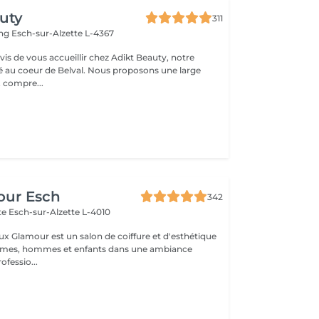
uty
311
ing
Esch-sur-Alzette L-4367
s de vous accueillir chez Adikt Beauty, notre
de Belval. Nous proposons une large
 compre...
our Esch
342
tte
Esch-sur-Alzette L-4010
ux Glamour est un salon de coiffure et d'esthétique
emmes, hommes et enfants dans une ambiance
ofessio...