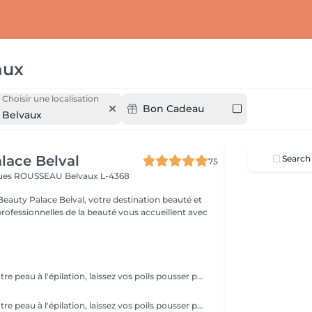
aux
Choisir une localisation
Bon Cadeau
Belvaux
lace Belval
Search
75
cques ROUSSEAU
Belvaux L-4368
eauty Palace Belval, votre destination beauté et
professionnelles de la beauté vous accueillent avec
Pour préparer votre peau à l'épilation, laissez vos poils pousser pendant au moins deux semaines après le dernier rasage pour assurer une longueur adéquate. Il est également recommandé, mais non indispensable, d'effectuer un gommage doux 24 heures avant la séance pour éliminer les cellules mortes et faciliter l'extraction des poils. Le jour de l'épilation, évitez d'appliquer des crèmes ou des huiles sur la zone concernée afin d'assurer une bonne adhérence de la cire. Enfin, protégez votre peau en évitant l'exposition au soleil ou les séances de bronzage, qui pourraient la rendre plus sensible et irritable.
Pour préparer votre peau à l'épilation, laissez vos poils pousser pendant au moins deux semaines après le dernier rasage pour assurer une longueur adéquate. Il est également recommandé, mais non indispensable, d'effectuer un gommage doux 24 heures avant la séance pour éliminer les cellules mortes et faciliter l'extraction des poils. Le jour de l'épilation, évitez d'appliquer des crèmes ou des huiles sur la zone concernée afin d'assurer une bonne adhérence de la cire. Enfin, protégez votre peau en évitant l'exposition au soleil ou les séances de bronzage, qui pourraient la rendre plus sensible et irritable.