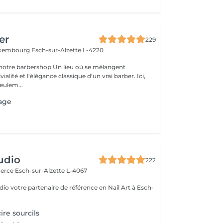
er
229
Luxembourg
Esch-sur-Alzette L-4220
rshop Un lieu où se mélangent
alité et l'élégance classique d'un vrai barber. Ici,
eulem...
sage
udio
222
merce
Esch-sur-Alzette L-4067
io votre partenaire de référence en Nail Art à Esch-
cire sourcils