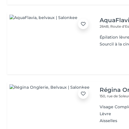
AquaFlav
264B, Route d'E
Épilation lèvr
Sourcil à la cir
Régina On
150, rue de Sole
Visage Compl
Lèvre
Aisselles