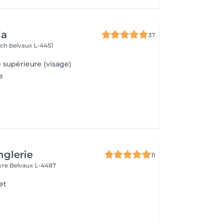
ia
37
sch
belvaux L-4451
e supérieure (visage)
e
glerie
11
uvre
Belvaux L-4487
et