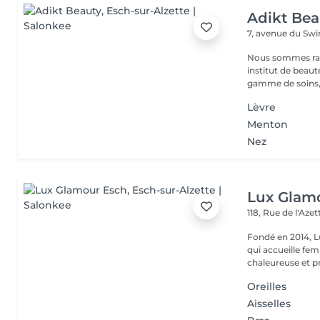
Adikt Bea
7, avenue du Sw
Nous sommes ravi
institut de beauté au coeur 
gamme de soins,
Lèvre
Menton
Nez
Lux Glam
118, Rue de l'Aze
Fondé en 2014, L
qui accueille f
chaleureuse et pr
Oreilles
Aisselles