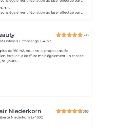
Nous vous proposons également l'épilation au laser effectué par une infirmière.
eures
Nous vous proposons également l'épilation au laser effectué par une infirmière.
eauty
393
st Dolibois
Differdange L-4573
 plus de 160m2, nous vous proposons de
bien-être, de la coiffure mais également un espace
 toujours...
air Niederkorn
363
Liberté
Niederkorn L-4602