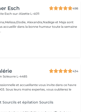
her Esch
498
ette
Esch-sur-Alzette L-4011
ina,Melissa,Elodie, Alexandra,Nadège et Maja sont
s accueillir dans la bonne humeur toute la semaine
.
alérie
434
em
Soleuvre L-4485
ssionnelle et accueillante vous invite dans ce havre
03. Sous leurs mains expertes, vous oublierez le
.
t Sourcils et épilation Sourcils