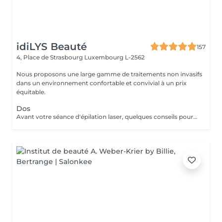
idiLYS Beauté
157
4, Place de Strasbourg
Luxembourg L-2562
Nous proposons une large gamme de traitements non invasifs
dans un environnement confortable et convivial à un prix
équitable.
Dos
Avant votre séance d'épilation laser, quelques conseils pour un meilleur confort et un résultat optimal : 1. Rasez la zone à traiter : de préférence la veille avec un rasoir. 2. Venez avec une peau propre et sèche : sans maquillage, crème, parfum, huile ou déodorant. 3. Protégez votre peau : évitez le soleil, l'autobronzant ainsi que les gommages durant les 3 jours précédant la séance.