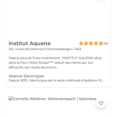
Institut Aquene
214
120, route d'Echternach
Dommeldange L-1453
Depuis plus de 11 ans maintenant, l'INSTITUT AQUENE situé
dans le Parc Hôtel Alvisse**** séduit ses clients par son
efficacité, ses rituels de soins e...
Séance Electrolyse
Depuis 1875, l'électrolyse est la seule méthode d'épilation 100% définitive reconnue par les agences de réglementation gouvernementales. Toutes les couleurs de peau et de poil ainsi que toutes les régions peuvent être traitées efficacement et sans aucun compromis. Apilus offre une technologie avancée qui a fait ses preuves en épilation. Déjà utilisés par des milliers de centres à travers le monde entier, les appareils d'électrolyse Apilus offrent des traitements plus efficaces, plus confortables, et des résultats complètement définitifs beaucoup plus rapidement que tout autre système d'épilation. N'hésitez pas à nous contacter pour de plus amples informations.