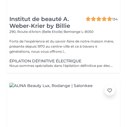
Institut de beauté A.
134
Weber-Krier by Billie
290, Route d'Arlon (Belle Etoile)
Bertrange L-8050
Forts de l'expérience et du savoir-faire de notre maison mère,
présente depuis 1970 au centre-ville et ce à travers 4
générations, nous vous offrons l...
ÉPILATION DÉFINITIVE ÉLECTRIQUE
Nous sommes spécialisés dans l'épilation définitive par électrolyse depuis 1970. Cette méthode d'épilation définitive est incontestée. L'électrolyse permet l'élimination définitive des cellules responsables de la pousse des poils en insérant un filament dans le follicule pileux et en appliquant un courant à grande vitesse adapté au poil et à la région cible. Toutes les couleurs de peau et de cheveux et toutes les régions peuvent être traitées efficacement et sans compromis.