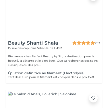
Beauty Shanti Shala
253
15, rue des capucins
Ville-Haute L-1313
Bienvenue chez Perfect Beauty by Jil , ta destination pour la
beauté, la détente et le bien-être ! Que tu recherches des soins
classiques ou des pre...
Épilation définitive au filament (Electrolysis)
Tarif de 6 euro pour le filament est compris dans le prix Cette technique est juste pratiqué au niveau du visage chez nous. Le but de l'épilation électrique est de détruire les cellules à l'origine de la repousse du poil. La technique consiste à faire glisser dans le follicule pilo-sébacé jusqu'au bulbe un fin filament transmettant le courant électrique destructeur. Une infime impulsion électrique est administrée sur le bulbe pilaire : une forte et brève chaleur localisée est alors ressentie par le client. Le poil est ensuite retiré avec une pince à épiler, sans effectuer de résistance. Ces étapes sont répétées poil par poil jusqu'à la fin de la séance. Contrairement à d'autres méthodes temporaires comme la cire ou le rasage, l'électrolyse offre des résultats permanents. Cette méthode est définitive. Elle traite tout types de poils et peaux. Contraindication = Peacemaker