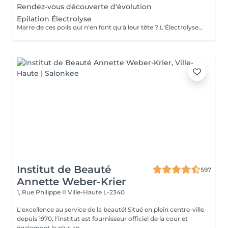
Rendez-vous découverte d'évolution
Epilation Électrolyse
Marre de ces poils qui n'en font qu'à leur tête ? L'Électrolyse est l'unique méthode reconnue comme 100% définitive, poil par poil. Elle neutralise tout, même les poils blonds, blancs ou ceux que le laser a ratés. C'est précis, c'est permanent. Le prix s'ajuste à la minute : vous ne payez que le temps vraiment nécessaire.
Institut de Beauté
597
Annette Weber-Krier
1, Rue Philippe II
Ville-Haute L-2340
L'excellence au service de la beauté! Situé en plein centre-ville
depuis 1970, l'institut est fournisseur officiel de la cour et
également le plus an...