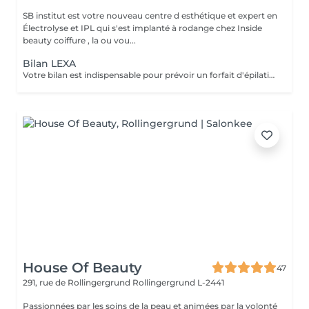
SB institut est votre nouveau centre d esthétique et expert en
Électrolyse et IPL qui s'est implanté à rodange chez Inside
beauty coiffure , la ou vou...
Bilan LEXA
Votre bilan est indispensable pour prévoir un forfait d'épilation par Électrolyse. Il permettra de vous expliquer comment cela fonctionne ainsi de personnaliser votre forfait en fonction de vos besoins et de votre budget. L'électrolyse est une technique d'épilation définitive sur : Poils blancs,roux,noirs Peaux blanches,noires,métissées Zones tatouées Fin de protocoles IPL Duvets fins Zones hormonales femmes Votre bilan vous sera offert lors de la souscription d'un abonnement.
House Of Beauty
47
291, rue de Rollingergrund
Rollingergrund L-2441
Passionnées par les soins de la peau et animées par la volonté