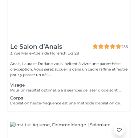
Le Salon d’Anais
255
3, rue Marie-Adelaïde
Hollerich L-2128
Anais, Laura et Doriane vous invitent à vivre une parenthèse
d'exception. Vous serez accueillis dans un cadre raffiné et feutré
pour y passer un déli...
Visage
Pour un résultat optimal, 6 à 8 séances de laser diode sont généralement recommandées. En cas de pilosité plus dense, quelques séances supplémentaires peuvent être nécessaires. Recommandations avant chaque séance : - Raser la zone concernée 24h à 48h avant le rendez-vous - Ne pas utiliser de cire, d'épilateur électrique ou de pince à épiler durant les 6 semaines précédant le début du traitement (le rasoir ou les ciseaux restent autorisés) En fin de traitement, 5 à 10 % des poils peuvent subsister. Ceux-ci seront éliminés lors des séances d'entretien, à raison de 1 à 2 fois par an. Le laser traite tous les types de peau, de la plus claire à la plus foncée, ainsi que la majorité des types de poils, à l'exception des poils blancs, qui ne contiennent pas de mélanine.
Corps
L'épilation haute-fréquence est une méthode d'épilation définitive au poil par poil. Plus clairement, l'épilation haute fréquence est une évolution de l'épilation électrique aussi appelée électrolyse. Vous l'aurez compris, il s'agit d'une alternative efficace pour tous les types de poils. Notamment les poils blonds, blancs et roux qui ne sont donc pas éligibles à l'épilation laser. Les zones les plus traitées sont les zones du visage. 3€ la minute