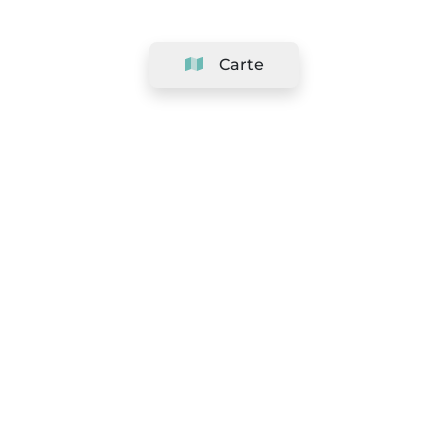
Carte
Société
Support
Équipe
&
Carrières
Référencer votre salon
Légal
Exercer le droit de rétractation
Conditions Générales