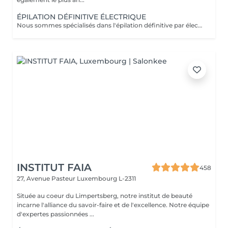
ÉPILATION DÉFINITIVE ÉLECTRIQUE
Nous sommes spécialisés dans l'épilation définitive par électrolyse depuis 1970. Cette méthode d'épilation définitive est incontestée. L'électrolyse permet l'élimination définitive des cellules responsables de la pousse des poils en insérant un filament dans le follicule pileux et en appliquant un courant à grande vitesse adapté au poil et à la région cible. Toutes les couleurs de peau et de cheveux et toutes les régions peuvent être traitées efficacement et sans compromis.
INSTITUT FAIA
458
27, Avenue Pasteur
Luxembourg L-2311
Située au coeur du Limpertsberg, notre institut de beauté
incarne l'alliance du savoir-faire et de l'excellence. Notre équipe
d'expertes passionnées ...