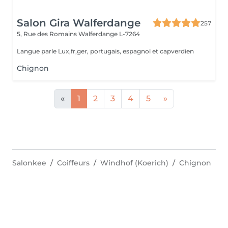
Salon Gira Walferdange
257
5, Rue des Romains
Walferdange L-7264
Langue parle Lux,fr,ger, portugais, espagnol et capverdien
Chignon
«
1
2
3
4
5
»
Salonkee
Coiffeurs
Windhof (Koerich)
Chignon