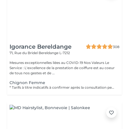
Igorance Bereldange
308
71, Rue du Bridel
Bereldange L-7212
Mesures exceptionnelles liées au COVID-19 Nos Valeurs Le
Service : L'excellence de la prestation de coiffure est au coeur
de tous nos gestes et de ...
Chignon Femme
* Tarifs à titre indicatifs à confirmer après la consultation personnalisée établit auprès de votre coiffeur/stylist/spécialiste * La direction se réserve le droit dapporter des modifications pour le bon fonctionnement du salon