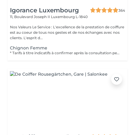
Igorance Luxembourg
364
11, Boulevard Joseph II
Luxembourg L-1840
Nos Valeurs Le Service : L'excellence de la prestation de coiffure
est au coeur de tous nos gestes et de nos échanges avec nos
clients. L'esprit d...
Chignon Femme
* Tarifs à titre indicatifs à confirmer après la consultation personnalisée établit auprès de votre coiffeur/stylist/spécialiste * La direction se réserve le droit dapporter des modifications pour le bon fonctionnement du salon