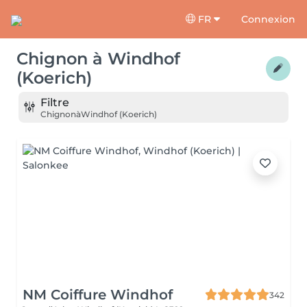
FR
Connexion
Chignon
à
Windhof
(Koerich)
Filtre
Chignon
à
Windhof (Koerich)
NM Coiffure Windhof
342