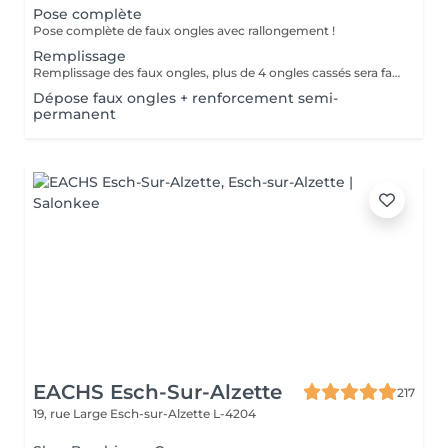
Pose complète
Pose complète de faux ongles avec rallongement !
Remplissage
Remplissage des faux ongles, plus de 4 ongles cassés sera facturé une nouvelle pose !Le remplissage doit être effectué dans les 4 semaines à compter du jour de la pose, les 4 semaines dépassées vous sera facturé un supplément de 10€! Tout changement de format vous sera également facturé !
Dépose faux ongles + renforcement semi-
permanent
EACHS Esch-Sur-Alzette
217
19, rue Large
Esch-sur-Alzette L-4204