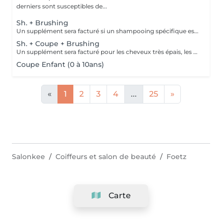
derniers sont susceptibles de...
Sh. + Brushing
Un supplément sera facturé si un shampooing spécifique est appliqué (avec votre accord).
Sh. + Coupe + Brushing
Un supplément sera facturé pour les cheveux très épais, les chevelures très longues et denses ou si un shampooing spécifique est appliqué (avec votre accord).
Coupe Enfant (0 à 10ans)
«
1
2
3
4
...
25
»
Salonkee
Coiffeurs et salon de beauté
Foetz
Carte