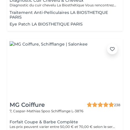
Diagnostic Cuir Chevelu & Cheveux
Diagnostic du cuir chevelu La Biosthétique Vous rencontrez des problèmes au niveau du cuir chevelu ? Cheveux gras, pellicules, démangeaisons ou sécheresse cutanée ? Profitez de notre diagnostic professionnel du cuir chevelu pour identifier les causes et trouver des solutions adaptées à vos besoins. Grâce à une analyse précise, nous vous proposons des recommandations personnalisées pour retrouver un cuir chevelu sain et équilibré. N'hésitez pas à réserver votre rendez-vous dès maintenant
Traitement Anti-Pelliculaires LA BIOSTHETIQUE
PARIS
Eye Patch LA BIOSTHETIQUE PARIS
MG Coiffure
238
7, Caspar-Mathias Spoo
Schifflange L-3876
Forfait Coupe & Barbe Complète
Les prix peuvent varier entre 50,00 € et 70,00 € selon le service