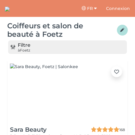
FR
Connexion
Coiffeurs et salon de
beauté
à
Foetz
Filtre
à
Foetz
Sara Beauty
168