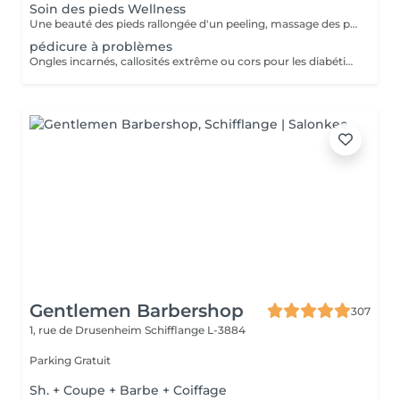
Soin des pieds Wellness
Une beauté des pieds rallongée d'un peeling, massage des pieds et masque très nourrissant Recommandé à toutes les personnes pour une sensation de légèreté des pieds
pédicure à problèmes
Ongles incarnés, callosités extrême ou cors pour les diabétiques nous conseillons d'aller chez un(e) podologue!
Gentlemen Barbershop
307
1, rue de Drusenheim
Schifflange L-3884
Parking Gratuit
Sh. + Coupe + Barbe + Coiffage