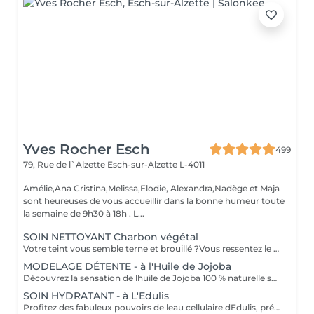
Yves Rocher Esch
499
79, Rue de l`Alzette
Esch-sur-Alzette L-4011
Amélie,Ana Cristina,Melissa,Elodie, Alexandra,Nadège et Maja
sont heureuses de vous accueillir dans la bonne humeur toute
la semaine de 9h30 à 18h . L...
SOIN NETTOYANT Charbon végétal
Votre teint vous semble terne et brouillé ?Vous ressentez le besoin de nettoyer votre peau? Ce soin nettoyant s'adresse à vous. Il permettra de traiter votre peau sans la décaper. Purifié et détoxifié, votre visage retrouve un teint unifié,frais et lumineux. Une vraie bouffée d'oxygène pour votre peau!
MODELAGE DÉTENTE - à l'Huile de Jojoba
Découvrez la sensation de lhuile de Jojoba 100 % naturelle sur votre peau. Nourrie, votre peau retrouve tout son confort. Libéré de ses tensions grâce aux mains habiles de notre esthéticienne, votre visage est détendu. Bénéfices : Nourrie, votre peau retrouve tout son confort.
SOIN HYDRATANT - à L'Edulis
Profitez des fabuleux pouvoirs de leau cellulaire dEdulis, précieuse source dhydratation continue. Après la brumisation du Sérum concentré en eau cellulaire, le Masque Crème ressourçant se transforme en une texture soyeuse qui fond sur votre peau sous le délicat modelage de notre esthéticienne. Bénéfices : Gorgée deau, votre peau retrouve douceur, souplesse et éclat. Retrouvez le confort dune peau hydratée en continu.