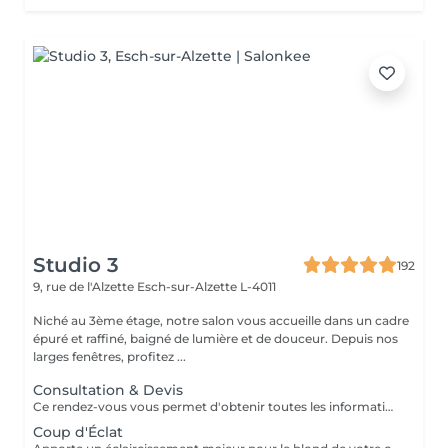
Studio 3
192
9, rue de l'Alzette
Esch-sur-Alzette L-4011
Niché au 3ème étage, notre salon vous accueille dans un cadre
épuré et raffiné, baigné de lumière et de douceur. Depuis nos
larges fenêtres, profitez ...
Consultation & Devis
Ce rendez-vous vous permet d'obtenir toutes les informations nécessaires avant votre prestation : - conseils personnalisés - étude de vos besoins - diagnostic du cheveu Le montant de la consultation sera déduit de votre prestation finale si vous réservez immédiatement après ce rendez-vous.
Coup d'Éclat