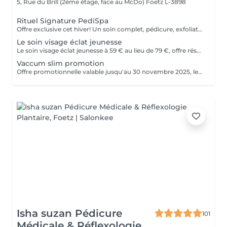
5, Rue du Brill (2ème étage, face au McDo)
Foetz L-3898
Rituel Signature PediSpa
Offre exclusive cet hiver! Un soin complet, pédicure, exfoliation et masque nourrissant et bain à remous pour une douceur absolue. Un moment cocooning, réconfortant, idéal pour l'hiver. La version avec pause de semi permanent pour des pieds soignés est éclatant tout l'hiver
Le soin visage éclat jeunesse
Le soin visage éclat jeunesse à 59 € au lieu de 79 €, offre réservée au moins de 25 ans. Purifie, hydrate et illumine ta peau parce qu'une peau éclatante, ça se travaille jeune
Vaccum slim promotion
Offre promotionnelle valable jusqu'au 30 novembre 2025, le soin vacuum a seulement 55 € au lieu de 69 €
Isha suzan Pédicure
101
Médicale & Réflexologie