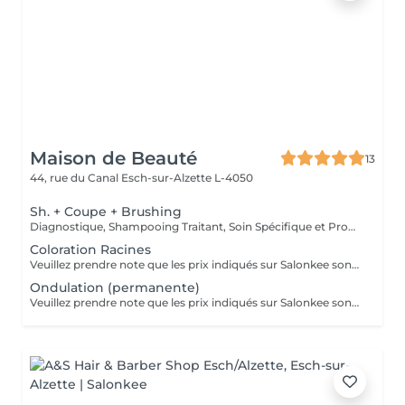
Maison de Beauté
13
44, rue du Canal
Esch-sur-Alzette L-4050
Sh. + Coupe + Brushing
Diagnostique, Shampooing Traitant, Soin Spécifique et Produits Coiffants inclus
Coloration Racines
Veuillez prendre note que les prix indiqués sur Salonkee sont communiqués à titre informatif et s'entendent de base. Ces derniers sont susceptibles de varier selon le diagnostic réalisé à votre arrivée au salon et l'expertise du professionnel à qui vous confiez votre beauté. Dans tous les cas, un devis précis vous sera proposé et toutes réalisations de prestations seront effectuées avec votre accord. Un grand merci d'avance pour votre compréhension. Au plaisir de vous recevoir très vite.
Ondulation (permanente)
Veuillez prendre note que les prix indiqués sur Salonkee sont communiqués à titre informatif et s'entendent de base. Ces derniers sont susceptibles de varier selon le diagnostic réalisé à votre arrivée au salon et l'expertise du professionnel à qui vous confiez votre beauté. Dans tous les cas, un devis précis vous sera proposé et toutes réalisations de prestations seront effectuées avec votre accord. Un grand merci d'avance pour votre compréhension. Au plaisir de vous recevoir très vite.