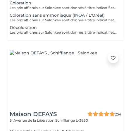
Coloration
Les prix affichés sur Salonkee sont donnés à titre indicatif et représentent les tarifs de base. Ceux-ci peuvent varier en fonction du diagnostic effectué lors de votre arrivée au salon et de l'expertise du professionnel à qui vous confiez vos soins de beauté. Dans tout les cas, un devis détaillé vous sera proposé et toute prestation sera réalisée avec votre accord.
Coloration sans ammoniaque (INOA / L'Oréal)
Les prix affichés sur Salonkee sont donnés à titre indicatif et représentent les tarifs de base. Ceux-ci peuvent varier en fonction du diagnostic effectué lors de votre arrivée au salon et de l'expertise du professionnel à qui vous confiez vos soins de beauté. Dans tout les cas, un devis détaillé vous sera proposé et toute prestation sera réalisée avec votre accord.
Décoloration
Les prix affichés sur Salonkee sont donnés à titre indicatif et représentent les tarifs de base. Ceux-ci peuvent varier en fonction du diagnostic effectué lors de votre arrivée au salon et de l'expertise du professionnel à qui vous confiez vos soins de beauté. Dans tout les cas, un devis détaillé vous sera proposé et toute prestation sera réalisée avec votre accord.
Maison DEFAYS
254
5, Avenue de la Libération
Schifflange L-3850