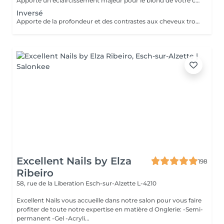
Apporte un éclaircissement majeur pour le blond de votre choix - consultation - balayage - soin epres - gloss - coupe & coiffage Le prix peut varier selon la quantité des produits utilisés.
Inversé
Apporte de la profondeur et des contrastes aux cheveux trop clairs suite à un balayage ou décoloration - consultation - balayage - soin epres - gloss - coupe & coiffage Le prix peut varier selon la quantité des produits utilisés.
Excellent Nails by Elza
198
Ribeiro
58, rue de la Liberation
Esch-sur-Alzette L-4210
Excellent Nails vous accueille dans notre salon pour vous faire
profiter de toute notre expertise en matière d Onglerie: -Semi-
permanent -Gel -Acryli...