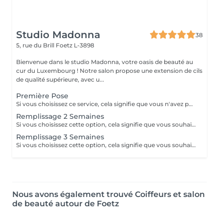
Studio Madonna
38
5, rue du Brill
Foetz L-3898
Bienvenue dans le studio Madonna, votre oasis de beauté au
cur du Luxembourg ! Notre salon propose une extension de cils
de qualité supérieure, avec u...
Première Pose
Si vous choisissez ce service, cela signifie que vous n'avez pas d'extensions de cils et que vous n'avez pas fait de lash lift au cours du dernier mois. Veuillez venir sans mascara.
Remplissage 2 Semaines
Si vous choisissez cette option, cela signifie que vous souhaitez uniquement un remplissage, que vous avez déjà des extensions de cils faites dans notre salon, que vous voulez le même type d'extensions, et que vous n'avez pas appliqué de mascara.
Remplissage 3 Semaines
Si vous choisissez cette option, cela signifie que vous souhaitez uniquement un remplissage, que vous avez déjà des extensions de cils faites dans notre salon, que vous voulez le même type d'extensions, et que vous n'avez pas appliqué de mascara.
Nous avons également trouvé Coiffeurs et salon
de beauté autour de Foetz