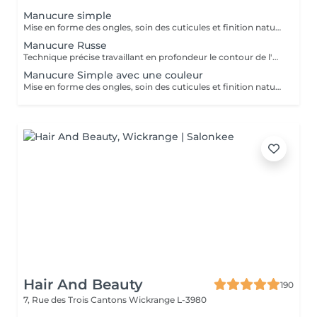
Manucure simple
Mise en forme des ongles, soin des cuticules et finition naturelle pour des mains propres et soignée.
Manucure Russe
Technique précise travaillant en profondeur le contour de l'ongle et les cuticules, pour une finition nette, durable et parfaitement soignée. Idéal avant la pose de vernis ou gel/acrylique.
Manucure Simple avec une couleur
Mise en forme des ongles, soin des cuticules et finition naturelle (manicure simples) pour des mains propres et soignée avec une couleur.
Hair And Beauty
190
7, Rue des Trois Cantons
Wickrange L-3980