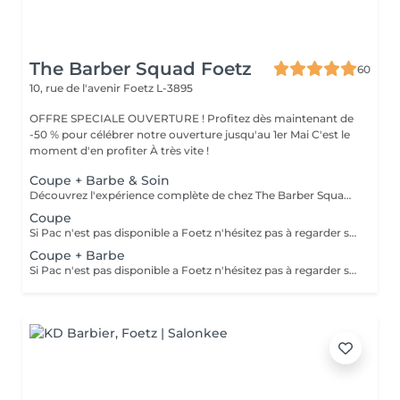
The Barber Squad Foetz
60
10, rue de l'avenir
Foetz L-3895
OFFRE SPECIALE OUVERTURE ! Profitez dès maintenant de
-50 % pour célébrer notre ouverture jusqu'au 1er Mai C'est le
moment d'en profiter À très vite !
Coupe + Barbe & Soin
Découvrez l'expérience complète de chez The Barber Squad ! Shampooing & soins profonds + Coupe complète + Coiffage. Taille de Barbe & Contours à la lame & soins régénérant + Serviette Chaude & Froide + Nettoyage exfoliant du visage + Vapeur + Massage Relaxant + After Shave + Huile à barbe + Hydratation de la peau . Pour que votre expérience chez nous soit optimal , une boisson de votre choix vous est offerte !
Coupe
Si Pac n'est pas disponible a Foetz n'hésitez pas à regarder sur notre planning à Gasperich : https://salonkee.lu/salon/the-barber-squad?lang=fr
Coupe + Barbe
Si Pac n'est pas disponible a Foetz n'hésitez pas à regarder sur notre planning à Gasperich : https://salonkee.lu/salon/the-barber-squad?lang=fr