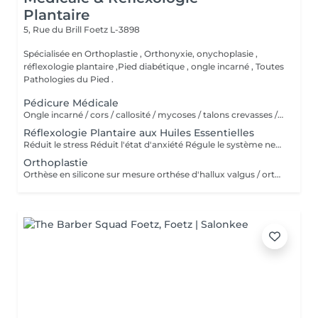
Plantaire
5, Rue du Brill
Foetz L-3898
Spécialisée en Orthoplastie , Orthonyxie, onychoplasie ,
réflexologie plantaire ,Pied diabétique , ongle incarné , Toutes
Pathologies du Pied .
Pédicure Médicale
Ongle incarné / cors / callosité / mycoses / talons crevasses / coupe les ongles /soin pied d'athlète sportif / durillons / pensmemt / pieds diabétiques / onychoplastie construire ongles
Réflexologie Plantaire aux Huiles Essentielles
Réduit le stress Réduit l'état d'anxiété Régule le système nerveux et hormonal Soulagé les tensions Soulagé la douleur Active la circulation sanguine et lymphatique Aide à la récupération post opératoire Revitalisé les énergies Aide à l'élimination des toxines, toxiques et cristaux d'acide urique Favorise la relaxation général Améliorer la qualité du sommeil Améliorer le système immunitaire
Orthoplastie
Orthèse en silicone sur mesure orthése d'hallux valgus / orthes chevauchement des orteils / orthése protection des ongles pieds sportif