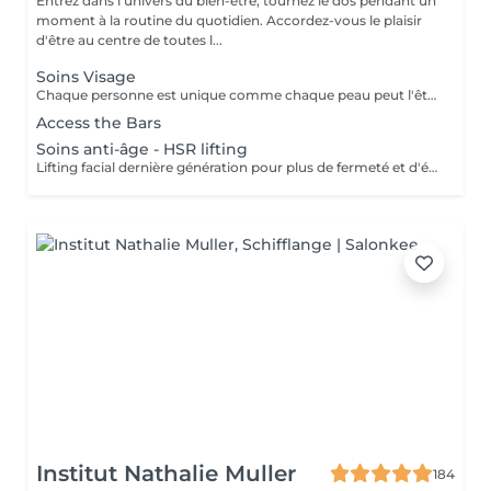
Entrez dans l'univers du bien-être, tournez le dos pendant un
moment à la routine du quotidien. Accordez-vous le plaisir
d'être au centre de toutes l...
Soins Visage
Chaque personne est unique comme chaque peau peut l'être. Nous offrons à votre peau ce dont elle a précisément besoin. Adaptés aux besoins individuels de votre peau, nous la traitons avec les produits de la gamme SKINOVAGEPX et avec le massage unique Touche Efficace.
Access the Bars
Soins anti-âge - HSR lifting
Lifting facial dernière génération pour plus de fermeté et d'élasticité. Aux choix stimulant et vivifiant ou relaxant et cocooning.
Institut Nathalie Muller
184