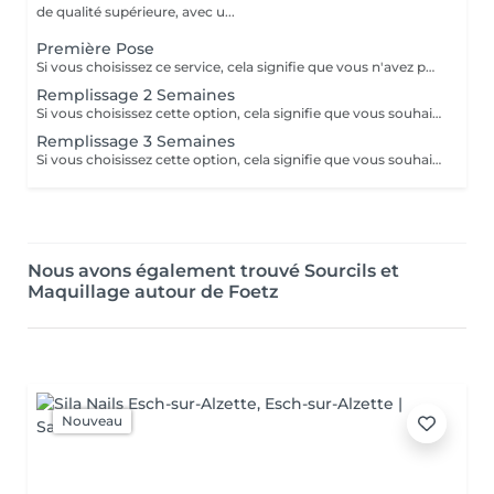
de qualité supérieure, avec u...
Première Pose
Si vous choisissez ce service, cela signifie que vous n'avez pas d'extensions de cils et que vous n'avez pas fait de lash lift au cours du dernier mois. Veuillez venir sans mascara.
Remplissage 2 Semaines
Si vous choisissez cette option, cela signifie que vous souhaitez uniquement un remplissage, que vous avez déjà des extensions de cils faites dans notre salon, que vous voulez le même type d'extensions, et que vous n'avez pas appliqué de mascara.
Remplissage 3 Semaines
Si vous choisissez cette option, cela signifie que vous souhaitez uniquement un remplissage, que vous avez déjà des extensions de cils faites dans notre salon, que vous voulez le même type d'extensions, et que vous n'avez pas appliqué de mascara.
Nous avons également trouvé Sourcils et
Maquillage autour de Foetz
Nouveau