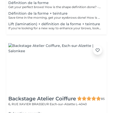
Définition de la forme
Get your perfect brows! How is the shape definition done? - consultation (to discuss perfect form and colour) - preparation (brows are washed and marked) - waxing ( excess hair are removed with wax) - tweezing (excess hair are removed with tweezers) - antiseptic and cream are applied Age restrictions: recommended to do from 12 years. Post procedure recommendations: do not put makeup on the skin near the brows 4 hours after the procedure. Frequency: once in 3-4 weeks.
Définition de la forme + teinture
Save time in the morning, get your eyebrows done! How is the shape definition + tinting done? - consultation (to discuss perfect form and colour) - preparation (brows are washed and marked) - waxing (excess hair are removed with wax) - tweezing (excess hair are removed with tweezers) - tinting (paint or henna is applied) - excess paint is removed - antiseptic and cream are applied Age restrictions: recommended to do from 14 years. Post procedure recommendations: do not wash brows and do not put on makeup for 12 hours. Frequency: once in 3-4 weeks.
Lift (lamination) + définition de la forme + teinture
If you're looking for a new way to enhance your brows, look no further than brow lift! During the process, the specialist covers the hairs with special compositions for long-term styling and fixation. Eyebrow lamination is accompanied by coloring. As a result, the eyebrows become bright, neat and well-groomed, and the desired shape remains unchanged for a long time. How is the brow lift done? - consultation (to discuss perfect form and colour) - preparation (brows are washed and marked) - brow style is applied to the brows - brow set is applied the brows - tweezing (excess hair are with tweezers) - tinting (paint or henna is applied) - products are removed from the brows - antiseptic and cream are applied - brows are brushed into their desired position Age restrictions: recommended to do from 16 years. Post procedure recommendations: do not wash brows, do not go to sauna, do not put on makeup for 24 hours. Frequency: once in 6-8 weeks.
Backstage Atelier Coiffure
85
6, RUE XAVIER BRASSEUR
Esch-sur-Alzette L-4040