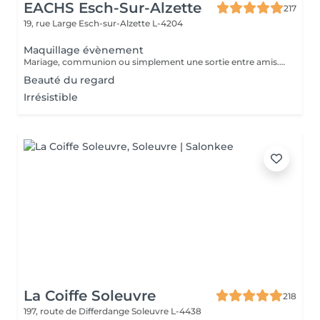
EACHS Esch-Sur-Alzette
217
19, rue Large
Esch-sur-Alzette L-4204
Maquillage évènement
Mariage, communion ou simplement une sortie entre amis. Notre maquilleuse professionnelle s'adapte à vos envies et besoins. N'attendez plus et réservez ce service d'exception qui sera la touche finale à votre évènement.
Beauté du regard
Irrésistible
La Coiffe Soleuvre
218
197, route de Differdange
Soleuvre L-4438