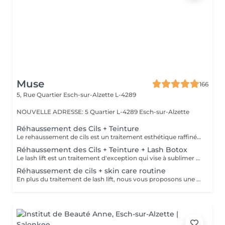
Muse
166
5, Rue Quartier
Esch-sur-Alzette L-4289
NOUVELLE ADRESSE: 5 Quartier L-4289 Esch-sur-Alzette
Réhaussement des Cils + Teinture
Le rehaussement de cils est un traitement esthétique raffiné qui confère à vos cils une courbure naturelle et gracieuse. En utilisant des produits spécialisés et des techniques de mise en forme expertes, nous ajoutons une dimension supplémentaire de courbure et de définition à vos cils. La durée du traitement varie généralement de 4 à 8 semaines, selon le cycle de croissance naturel de vos cils. De plus, notre service comprend une teinture noire des cils, offrant ainsi une intensité supplémentaire à votre regard. Veuillez ne pas appliquer de Mascara Waterproof le jour de votre rendez-vous.
Réhaussement des Cils + Teinture + Lash Botox
Le lash lift est un traitement d'exception qui vise à sublimer la beauté naturelle de vos cils en leur donnant une courbure élégante et durable. Associé au lash botox, ce soin apporte une véritable revitalisation à vos cils, les nourrissant en profondeur, les renforçant et leur offrant une apparence saine et éclatante. Grâce à cette combinaison unique, vous bénéficiez d'un regard intensifié. De plus, notre service inclus une teinture noire des cils, mettant en valeur leur intensité et accentuant encore davantage votre regard.
Réhaussement de cils + skin care routine
En plus du traitement de lash lift, nous vous proposons une expérience complète de soins de la peau. Notre routine de soins personnalisée comprend un double nettoyage pour éliminer les impuretés, suivi d'une exfoliation douce pour une peau lisse et radieuse. Ensuite, nous infusons votre peau avec un sérum hydratant spécialement sélectionné pour répondre à vos besoins. Enfin, nous appliquons un masque facial sur mesure qui offre une hydratation intense et une sensation de bien-être apaisante. Cette combinaison de lash lift et de soins de la peau vous permet de profiter de cils magnifiquement recourbés et d'une peau éclatante.