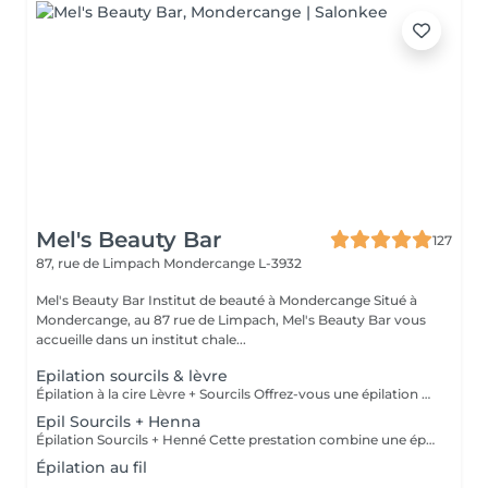
Mel's Beauty Bar
127
87, rue de Limpach
Mondercange L-3932
Mel's Beauty Bar Institut de beauté à Mondercange Situé à
Mondercange, au 87 rue de Limpach, Mel's Beauty Bar vous
accueille dans un institut chale...
Epilation sourcils & lèvre
Épilation à la cire Lèvre + Sourcils Offrez-vous une épilation délicate et efficace de la lèvre et des sourcils avec notre cire à base de zinc, idéale pour les peaux sensibles. Deux types de cires sont disponibles pour répondre à vos besoins : Cire chaude : idéale pour une épilation plus rapide et efficace. Cire froide (avec ou sans bandes) : une option plus douce, parfaite pour les peaux les plus sensibles. Les deux types de cire garantissent une élimination nette des poils tout en respectant votre peau. Parfaite pour une finition précise, elle sublime vos traits et laisse votre peau douce et soyeuse.
Epil Sourcils + Henna
Épilation Sourcils + Henné Cette prestation combine une épilation précise des sourcils avec une application de henné, qui, en plus de colorer les poils, teint légèrement la peau pour un effet plus rempli et naturel. Contrairement à la teinture, le henné offre un rendu plus dense et durable, parfait pour structurer et sublimer le regard.
Épilation au fil