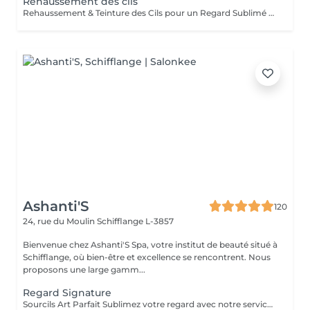
Rehaussement des cils
Rehaussement & Teinture des Cils pour un Regard Sublimé Offrez à vos cils volume, courbure et intensité grâce au rehaussement de cils, qui ouvre et allonge le regard de manière naturelle. Pour accentuer encore plus l'effet, *recommandation d'une teinture des cils peut être réalisée juste après, pour un résultat profond et durable. Les bienfaits : Regard plus ouvert et lumineux Effet longueur et volume naturel Intensité du noir accentuée Résultat visible immédiatement, sans maquillage Idéal pour toutes celles qui souhaitent un regard expressif et sophistiqué, avec des cils parfaitement sublimés, au quotidien ou pour une occasion spéciale.
Ashanti'S
120
24, rue du Moulin
Schifflange L-3857
Bienvenue chez Ashanti'S Spa, votre institut de beauté situé à
Schifflange, où bien-être et excellence se rencontrent. Nous
proposons une large gamm...
Regard Signature
Sourcils Art Parfait Sublimez votre regard avec notre service Art Parfait : une approche précise et personnalisée pour des sourcils parfaitement dessinés et harmonieux. Chaque prestation comprend : Mise en forme des sourcils selon la morphologie du visage Épilation douce pour un contour net et naturel Stylisme du sourcil pour un effet équilibré et élégant Possibilité de teinture pour intensifier la couleur et structurer le regard Résultat : un regard sublimé, des sourcils parfaitement dessinés et un effet naturel et durable