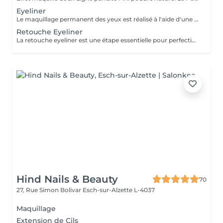
Eyeliner
Le maquillage permanent des yeux est réalisé à l'aide d'une machine spéciale munie d'une aiguille très fine, qui insère le pigment dans les couches superficielles de la peau. Cette technique permet de tracer une ligne fine au ras des cils ou un eyeliner plus visible, selon l'effet souhaité. Résultats : Un regard plus intense et structuré, dès le réveil Un effet de cils plus fournis Un résultat net et durable (1 à 3 ans) Résistant à l'eau, à la chaleur et aux frottements Gain de temps au quotidien, sans maquillage nécessaire Une solution élégante et pratique pour sublimer votre regard durablement.
Retouche Eyeliner
La retouche eyeliner est une étape essentielle pour perfectionner le maquillage permanent réalisé précédemment. Elle permet de raviver la couleur, corriger de légères irrégularités et assurer une tenue harmonieuse et durable du pigment. Pourquoi faire une retouche ? Pour intensifier ou ajuster la forme du tracé Pour uniformiser la couleur après la cicatrisation Pour prolonger la durée et la netteté du résultat Pour entretenir un eyeliner fait il y a plusieurs mois Quand la faire ? 4 à 8 semaines après la première séance Puis, en entretien, tous les 12 à 24 mois selon votre peau et vos attentes La retouche garantit un regard toujours frais, défini et parfaitement soigné. Valable uniquement après une prestation réalisée par notre artiste.
Hind Nails & Beauty
70
27, Rue Simon Bolivar
Esch-sur-Alzette L-4037
Maquillage
Extension de Cils