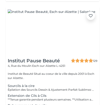
Institut Pause Beauté
129
4, Rue du Moulin
Esch-sur-Alzette L-4251
Institut de Beauté Situé au coeur de la ville depuis 2001 à Esch
sur Alzette .
Sourcils à la cire
Épilation des Sourcils Dessin & Ajustement Parfait Sublimez votre regard grâce à une épilation précise et sur-mesure. Les sourcils sont dessinés et ajustés selon la forme naturelle de votre visage, pour un rendu harmonieux et élégant. Les bienfaits : Regard structuré et valorisé Forme des sourcils adaptée à votre morphologie Résultat net et durable Idéal pour un regard expressif et soigné, au quotidien ou pour une occasion spéciale.
Extension de Cils à Cils
**Tenue garantie pendant plusieurs semaines. **Utilisation au quotidien ou pour des occasions spéciales **Résistantes à leau. **Nombreuses variétés et épaisseurs. **Soin Relaxant de 120 minutes pour la pose complète et 45 à 60 minutes pour les entretiens. Puis-je me maquiller avant ? Il est préférable pour ladhérence de la colle sur le cil naturel déviter dêtre maquillée avant la séance. Puis-je me maquiller après ? Il est déconseillé de se maquiller dans les 24 h. Le mascara nest plus nécessaire. Est-ce douloureux ? Non, la séance est relaxante. Dois-je éviter leau ? Durant 48 h suivant la séance, il faut éviter leau, mais lextension cil à cil permet de se baigner et dêtre en contact avec leau. Combien de temps dure lextension ? Autant de temps que vous le voulez, pour peu que vous fassiez les retouches. Cependant, le cycle de vie dun cil est de 60 à 90 jours environ, vous pouvez entretenir des retouches durant cette période. Y a-t-il un risque dallergie ? Dès linstant où il y a un rajout, vous pouvez être sensible ou allergique à un produit utilisé. Par conséquent, il est préférable de nous indiquer les éventuelles allergies que vous rencontrez. Contre-indications : Personnes souffrant de dermatite Chirurgie aux yeux depuis moins de 3 mois (laser, glaucome, cataracte) Conjonctivite Chimiothérapie (cils en cours de repousse) Alopécie