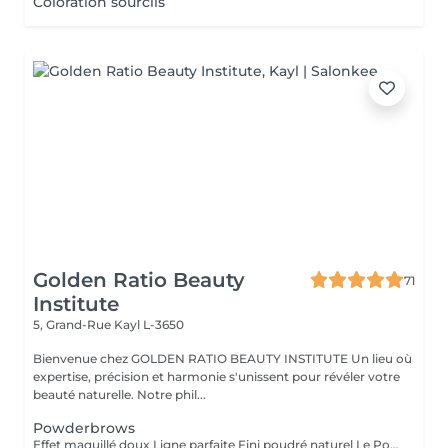
Coloration sourcils
Golden Ratio Beauty
71
Institute
5, Grand-Rue
Kayl L-3650
Bienvenue chez GOLDEN RATIO BEAUTY INSTITUTE Un lieu où
expertise, précision et harmonie s'unissent pour révéler votre
beauté naturelle. Notre phil...
Powderbrows
Effet maquillé doux Ligne parfaite Fini poudré naturel Le Powder Brows, aussi appelé « technique d'ombrage » ou shading full, est une méthode de maquillage semi-permanent qui crée un effet de sourcils maquillés au crayon ou à la poudre, tout en restant subtil et aérien. Contrairement au microblading (effet poil à poil), cette technique utilise une pigmentation en dégradé, plus dense vers la queue du sourcil et plus légère à la tête, pour un résultat fondu, structuré et sans démarcation. Idéal pour : les peaux grasses ou matures (où le microblading tient moins bien), celles qui aiment un effet maquillé sans effort, redonner de la densité à des sourcils trop épilés ou décolorés. Résultat : des sourcils nets, symétriques, doux et élégants sans maquillage, tous les jours. Tenue : 1 à 2 ans selon le type de peau et les soins apportés.