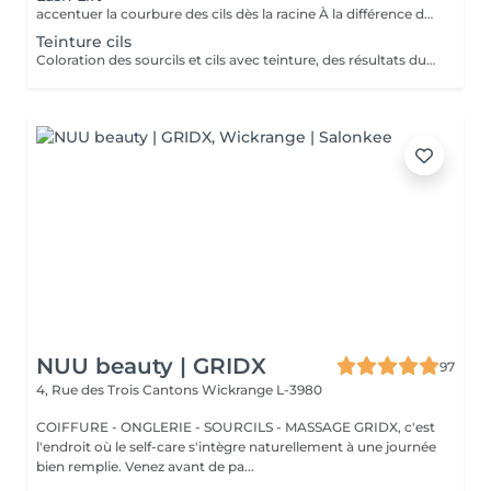
accentuer la courbure des cils dès la racine À la différence du recourbe-cils, qui enroule les cils à partir du milieu, le rehaussement permet de relever les cils à la racine pour accentuer leur courbure, leur longueur et donner une impression de volume. De même, le rehaussement de cils offre un rendu très naturel puisqu'il ne nécessite pas l'ajout de cils synthétiques comme c'est le cas pour la pose d'extensions. LES AVANTAGES * Vos cils gardent une apparence légère et naturelle. * Vos cils ne nécessitent quasiment plus aucun soin. * Votre regard est visiblement agrandi, frais et jeune. * Vos yeux paraissent beaucoup plus grands. * Le traitement est assez rapide. * Cette méthode résiste à l'eau. * Il n'abîme pas vos cils.
Teinture cils
Coloration des sourcils et cils avec teinture, des résultats durables, à l'épreuve de l'eau.
NUU beauty | GRIDX
97
4, Rue des Trois Cantons
Wickrange L-3980
COIFFURE - ONGLERIE - SOURCILS - MASSAGE GRIDX, c'est
l'endroit où le self-care s'intègre naturellement à une journée
bien remplie. Venez avant de pa...