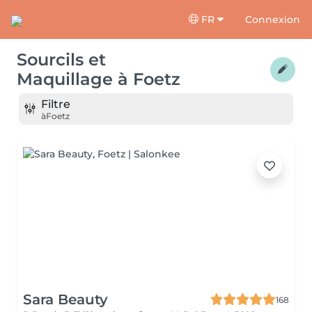
FR
Connexion
Sourcils et
Maquillage
à
Foetz
Filtre
à
Foetz
Sara Beauty
168