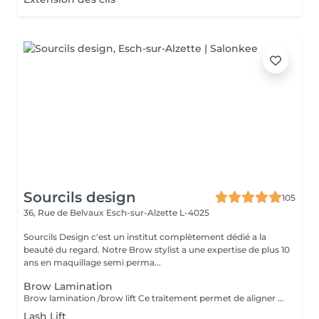
Sourcils design
105
36, Rue de Belvaux
Esch-sur-Alzette L-4025
Sourcils Design c'est un institut complètement dédié a la
beauté du regard. Notre Brow stylist a une expertise de plus 10
ans en maquillage semi perma...
Brow Lamination
Brow lamination /brow lift Ce traitement permet de aligner les sourcils rebelles, de créer du volume et de la structure tout en dotant vos sourcils d'une forme élégante et soignée pendant une période pouvant atteindre deux mois. Incluse épilation mise en forme LES AVANTAGES * Toute personne cherchant à améliorer l'aspect général de ses sourcils. * Les clients qui ne sont pas prêts à se faire faire un maquillage permanent * Les clients dont la pousse naturelle des poils est difficile à dompter * Les clients qui laissent pousser leurs sourcils. * Les clients aux sourcils rebelles et grossiers * Cette méthode résiste à l'eau. * Les clients aux sourcils clairsemés
Lash Lift