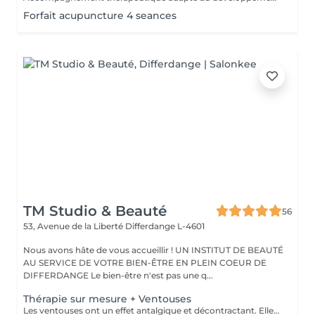
Forfait acupuncture 4 seances
TM Studio & Beauté
56
53, Avenue de la Liberté
Differdange L-4601
Nous avons hâte de vous accueillir ! UN INSTITUT DE BEAUTÉ
AU SERVICE DE VOTRE BIEN-ÊTRE EN PLEIN COEUR DE
DIFFERDANGE Le bien-être n'est pas une q...
Thérapie sur mesure + Ventouses
Les ventouses ont un effet antalgique et décontractant. Elles sont recommandées pour soigner différentes lésions musculaires et articulaires : entorses bénignes, contractures, élongations, crampes, lombalgies, tendinites. Les traitement par ventouses sont combinés avec des massages local avec technique isolées et massage relaxant.