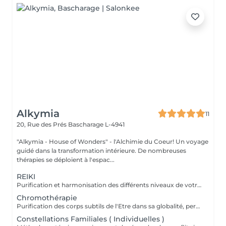
Alkymia
11
20, Rue des Prés
Bascharage L-4941
"Alkymia - House of Wonders" - l'Alchimie du Coeur! Un voyage
guidé dans la transformation intérieure. De nombreuses
thérapies se déploient à l'espac...
REIKI
Purification et harmonisation des différents niveaux de votre être physique, émotionnel, mental et spirituel.
Chromothérapie
Purification des corps subtils de l'Etre dans sa globalité, permet une meilleure connexion à soi, une relaxation intense, un meilleur ancrage et une clarté d'esprit...
Constellations Familiales ( Individuelles )