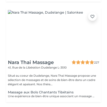
Nara Thai Massage
227
41, Rue de la Libération
Dudelange L-3510
Situé au coeur de Dudelange, Nara Thai Massage propose une
sélection de massages et de soins de bien-être dans un cadre
élégant et apaisant. Nos théra...
Massage aux Bols Chantants Tibétains
Une expérience de bien-être unique associant un massage doux, des huiles aromatiques et les sons apaisants des bols chantants tibétains. Les vibrations harmonieuses et les tonalités relaxantes créent une atmosphère immersive propice à la détente et à la déconnexion du quotidien.