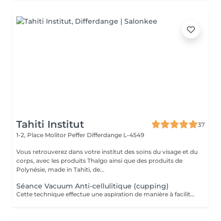
Tahiti Institut
37
1-2, Place Molitor Peffer
Differdange L-4549
Vous retrouverez dans votre institut des soins du visage et du
corps, avec les produits Thalgo ainsi que des produits de
Polynésie, made in Tahiti, de...
Séance Vacuum Anti-cellulitique (cupping)
Cette technique effectue une aspiration de manière à faciliter le drainage du liquide retenu dans les cellules et à favoriser la circulation sanguine. La combinaison de ces deux effets aide à extraire les adipocytes et favorise l'oxygénation des tissus. Pour cette raison, c'est un traitement recommandé contre la cellulite.