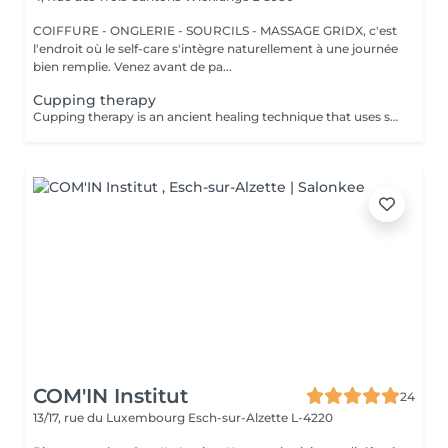
COIFFURE - ONGLERIE - SOURCILS - MASSAGE GRIDX, c'est
l'endroit où le self-care s'intègre naturellement à une journée
bien remplie. Venez avant de pa...
Cupping therapy
Cupping therapy is an ancient healing technique that uses special cups to create gentle suction on the skin. This suction promotes blood flow, relieves muscle tension, reduces inflammation, and supports deep relaxation. The treatment can help release toxins, improve circulation, and ease chronic pain or stiffness. *Please note that cupping therapy could just be added to a massage service with includes back massage.
COM'IN Institut
24
13/17, rue du Luxembourg
Esch-sur-Alzette L-4220