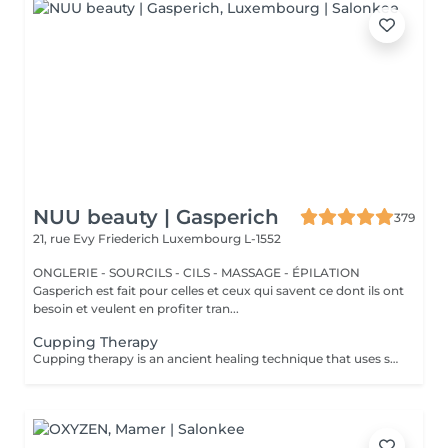
NUU beauty | Gasperich
379
21, rue Evy Friederich
Luxembourg L-1552
ONGLERIE - SOURCILS - CILS - MASSAGE - ÉPILATION
Gasperich est fait pour celles et ceux qui savent ce dont ils ont
besoin et veulent en profiter tran...
Cupping Therapy
Cupping therapy is an ancient healing technique that uses special cups to create gentle suction on the skin. This suction promotes blood flow, relieves muscle tension, reduces inflammation, and supports deep relaxation. The treatment can help release toxins, improve circulation, and ease chronic pain or stiffness. *Please note that cupping therapy could just be added to a massage service with includes back massage.