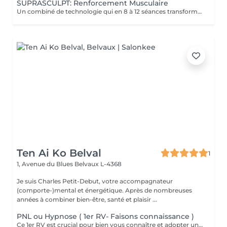
SUPRASCULPT: Renforcement Musculaire
Un combiné de technologie qui en 8 à 12 séances transformera votre silhouette sur une zone du corps.. Des abdos développés? des cuisses tonifiées ?? des bras remodelés?? alors n'hésitez plus !!
Ten Ai Ko Belval
1
1, Avenue du Blues
Belvaux L-4368
Je suis Charles Petit-Debut, votre accompagnateur
(comporte-)mental et énergétique. Après de nombreuses
années à combiner bien-être, santé et plaisir ...
PNL ou Hypnose ( 1er RV- Faisons connaissance )
Ce 1er RV est crucial pour bien vous connaître et adopter une approche personnalisée et efficace lors des prochaines séances.