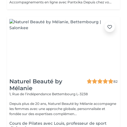
Accompagnements en ligne avec Pantxika Depuis chez vous, bénéficiez d'un accompagnement sur-mesure pour retrouver équilibre et sérénité. Chaque séance commence par une anamnèse pour comprendre votre parcours, vos besoins et vos attentes. Parce que chaque personne est unique, l'accompagnement est entièrement personnalisé. EFT (Emotional Freedom Techniques) : Libérez-vous des blocages émotionnels, du stress et des croyances limitantes grâce à cette technique de libération des émotions. IEP (Intention-Based Energy Process - Steve Wells) : Une approche puissante pour travailler sur vos résistances inconscientes et renforcer votre résilience. Reiki : Recevez une harmonisation énergétique à distance pour apaiser le corps et l'esprit. Réflexologie palmaire : Stimulez les points réflexes des mains pour favoriser le bien-être général. Comment ça marche ? Prenez rendez-vous en ligne. Recevez un lien Zoom après votre réservation. Connectez-vous à l'heure convenue pour votre séance. Où que vous soyez, je vous accompagne avec bienveillance et efficacité. Réservez votre séance dès maintenant Pantxika
Naturel Beauté by
82
Mélanie
1, Rue de l’indépendance
Bettembourg L-3238
Depuis plus de 20 ans, Naturel Beauté by Mélanie accompagne
les femmes avec une approche globale, personnalisée et
fondée sur des expertises complémen...
Cours de Pilates avec Louis, professeur de sport