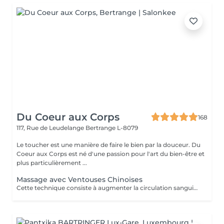
Du Coeur aux Corps
168
117, Rue de Leudelange
Bertrange L-8079
Le toucher est une manière de faire le bien par la douceur. Du
Coeur aux Corps est né d'une passion pour l'art du bien-être et
plus particulièrement ...
Massage avec Ventouses Chinoises
Cette technique consiste à augmenter la circulation sanguine. L'objectif est de créer un effet de succion qui favorisera la décongestion des tissus, l'évacuation des toxines et la mobilité des tissus. Prioritairement, cette pratique s'effectue sur le dos.