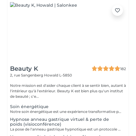
Beauty K
182
2, rue Sangenberg
Howald L-5850
Notre mission est d'aider chaque client à se sentir bien, autant à
l'intérieur qu'à l'extérieur. Beauty K est bien plus qu'un institut
de beauté ; c'e...
Soin énergétique
Notre soin énergétique est une expérience transformative pour libérer blocages et tensions, tout en cultivant une paix intérieure profonde. Ce traitement unique agit sur les énergies environnantes et utilise des techniques éprouvées pour harmoniser l'énergie vitale de votre corps. Avec une approche holistique, nous ciblons les déséquilibres énergétiques qui influent sur votre santé physique et émotionnelle. Basée sur l'interaction avec les champs énergétiques, cette méthode restaure l'équilibre entre corps, esprit et âme. Ce soin, apaisant et régénérant, stimule vos capacités naturelles d'auto-guérison, renforçant vitalité et clarté mentale. Idéal pour se sentir revitalisé, allégé du quotidien, et en harmonie avec soi-même.
Hypnose anneau gastrique virtuel & perte de
poids (visioconférence)
La pose de l'anneau gastrique hypnotique est un protocole bien spécifique et se fait sur 4 séances. Une séance de suivi est également comprise dans le forfait. L'anneau gastrique hypnotique sera bénéfique pour quiconque a un surpoids de 10kg ou plus. La solution hypnotique vous permet de perdre vos kilos en trop sans passer par la case chirurgie chère et dangereuse. Grâce à l'anneau gastrique hypnotique, vous créez un rapport différent avec la nourriture afin de changer vos habitudes alimentaires durablement. Plus d'informations sur : http://jgchypnose.com