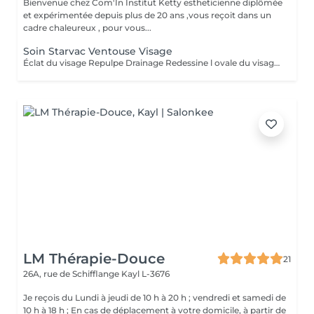
Bienvenue chez Com'In Institut Ketty estheticienne diplômée
et expérimentée depuis plus de 20 ans ,vous reçoit dans un
cadre chaleureux , pour vous...
Soin Starvac Ventouse Visage
Éclat du visage Repulpe Drainage Redessine l ovale du visage Nettoyage du visage ,traitement ventouse et application d'une crème
LM Thérapie-Douce
21
26A, rue de Schifflange
Kayl L-3676
Je reçois du Lundi à jeudi de 10 h à 20 h ; vendredi et samedi de
10 h à 18 h ; En cas de déplacement à votre domicile, à partir de