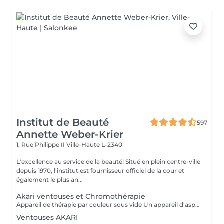
Institut de Beauté
597
Annette Weber-Krier
1, Rue Philippe II
Ville-Haute L-2340
L'excellence au service de la beauté! Situé en plein centre-ville
depuis 1970, l'institut est fournisseur officiel de la cour et
également le plus an...
Akari ventouses et Chromothérapie
Appareil de thérapie par couleur sous vide Un appareil d'aspiration - complété avec 21 couleurs (barre de couleurs Akari). APPLICATIONS En cosmétique, en massage, en physiothérapie et dans le domaine médical. AVANTAGE En raison du vide, de la levée sans pression, la circulation sanguine et la lymphe sont stimulées. Ce vide est constant, finement contrôlé et réglable. Il a un train doux. Cela signifie qu'il peut également être utilisé sur les zones les plus sensibles - cicatrices, contour des yeux, lèvres, zones douloureuses ... APPLICATIONS POSSIBLES EN COSMÉTIQUE, Pour resserrer et affiner le visage (rides autour des yeux et des lèvres), cou et décolleté les bras supérieurs , ventre , hanche , cellulite DANS LE MASSAGE, drainage , réflexologie , tissu conjonctif, le drainage lymphatique , compensation des méridiens , dans les blessures sportives Pour le post-traitement des opérations faciales Possibilité d'utiliser une pyramide de cristal de roche pour faire des stimulations de couleur.
Ventouses AKARI