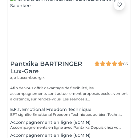
Pantxika BARTRINGER
83
Lux-Gare
x, x
Luxembourg x
Afin de vous offrir davantage de flexibilité, les
accompagnements sont actuellement proposés exclusivement
à distance, sur rendez-vous. Les séances s...
E.F.T. Emotional Freedom Technique
EFT signifie Emotional Freedom Techniques ou bien Techniques de Libération Emotionnelle Cette pratique est un dérivé de la médecine traditionnelle chinoise. Il s'agit de tapoter doucement certains points spécifiques situés sur nos méridiens (du haut du corps et de nos mains). En tapotant ainsi tout en exprimant ce qui nous dérange, on équilibre les méridiens perturbés. En fin de séance, vous conservez la mémoire de l'évènement qui vous a dérangé, mais n'en ressentez plus la charge émotive qui l'accompagnait. Elle est utile pour toutes les émotions négatives telles que les angoisses, la tristesse, la peur, la honte, la culpabilité... L'EFT nous permet d'exprimer nos maux par des mots. C'est une méthode rapide, efficace et interactive. L'essayer c'est l'adopter ! Séance possible en distanciel, merci de prendre contact par mail "Prochainement, des ateliers en distanciel seront proposés"
Accompagnement en ligne (90MIN)
Accompagnements en ligne avec Pantxika Depuis chez vous, bénéficiez d'un accompagnement sur-mesure pour retrouver équilibre et sérénité. Chaque séance commence par une anamnèse pour comprendre votre parcours, vos besoins et vos attentes. Parce que chaque personne est unique, l'accompagnement est entièrement personnalisé. EFT (Emotional Freedom Techniques) : Libérez-vous des blocages émotionnels, du stress et des croyances limitantes grâce à cette technique de libération des émotions. IEP (Intention-Based Energy Process - Steve Wells) : Une approche puissante pour travailler sur vos résistances inconscientes et renforcer votre résilience. Reiki : Recevez une harmonisation énergétique à distance pour apaiser le corps et l'esprit. Réflexologie palmaire : Stimulez les points réflexes des mains pour favoriser le bien-être général. Comment ça marche ? Prenez rendez-vous en ligne. Recevez un lien Zoom après votre réservation. Connectez-vous à l'heure convenue pour votre séance. Où que vous soyez, je vous accompagne avec bienveillance et efficacité. Réservez votre séance dès maintenant Pantxika
Accompagnement en ligne (60MIN)