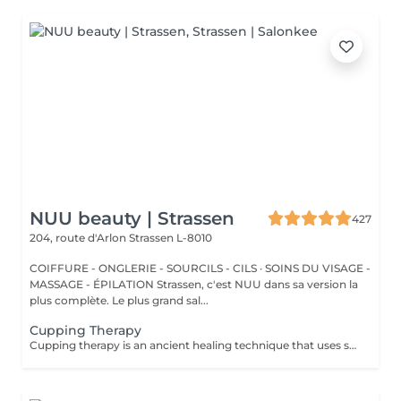
NUU beauty | Strassen
427
204, route d'Arlon
Strassen L-8010
COIFFURE - ONGLERIE - SOURCILS - CILS · SOINS DU VISAGE -
MASSAGE - ÉPILATION Strassen, c'est NUU dans sa version la
plus complète. Le plus grand sal...
Cupping Therapy
Cupping therapy is an ancient healing technique that uses special cups to create gentle suction on the skin. This suction promotes blood flow, relieves muscle tension, reduces inflammation, and supports deep relaxation. The treatment can help release toxins, improve circulation, and ease chronic pain or stiffness. *Please note that cupping therapy could just be added to a massage service with includes back massage.