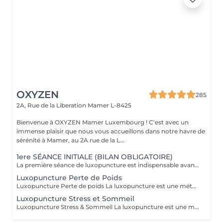
OXYZEN
285
2A, Rue de la Liberation
Mamer L-8425
Bienvenue à OXYZEN Mamer Luxembourg ! C'est avec un
immense plaisir que nous vous accueillons dans notre havre de
sérénité à Mamer, au 2A rue de la L...
1ere SÉANCE INITIALE (BILAN OBLIGATOIRE)
La première séance de luxopuncture est indispensable avant de débuter tout programme. D'une durée d'environ 1 heure, elle se déroule en deux temps : 30 minutes d'échange approfondi (anamnèse) pour comprendre vos besoins, vos habitudes et définir vos objectifs 30 minutes de séance de luxopuncture, adaptée en fonction de cet échange Cette étape permet de personnaliser votre accompagnement et d'optimiser les résultats. Chaque protocole est ainsi ajusté à votre profil (poids, stress, sommeil, compulsions). Séance essentielle pour un suivi efficace et durable Permet un accompagnement sur mesure Un premier pas vers votre équilibre et votre bien-être durable.
Luxopuncture Perte de Poids
Luxopuncture Perte de poids La luxopuncture est une méthode douce et non invasive qui aide à réguler l'appétit, réduire les fringales et rééquilibrer le métabolisme. Idéale pour accompagner une perte de poids progressive, elle agit également sur le stress et les compulsions alimentaires. Chaque séance est adaptée à vos besoins afin de vous accompagner en douceur vers un meilleur équilibre et des résultats durables. Un accompagnement naturel pour retrouver légèreté, équilibre et bien-être au quotidien.
Luxopuncture Stress et Sommeil
Luxopuncture Stress & Sommeil La luxopuncture est une méthode douce et non invasive qui aide à apaiser le système nerveux, réduire le stress et améliorer la qualité du sommeil. Elle se pratique à l'aide d'un stylo à infrarouge qui stimule des points réflexes du corps, sans aiguille et en toute douceur. Chaque séance est adaptée à vos besoins afin de favoriser un relâchement profond et un apaisement durable. Un accompagnement naturel pour retrouver calme, sérénité et un sommeil réparateur.