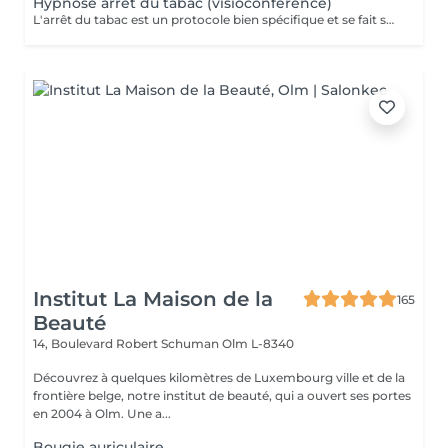
Hypnose arrêt du tabac (visioconférence)
L'arrêt du tabac est un protocole bien spécifique et se fait sur 4 séances. Une séance de suivi est également comprise dans le forfait. Motivé à vous libérer du tabac ? Agissez, reprenez votre vie en main et libérez-vous de ces comportements automatiques. Grâce aux suggestions mentales, l'hypnose offre des résultats spectaculaires.
Institut La Maison de la
165
Beauté
14, Boulevard Robert Schuman
Olm L-8340
Découvrez à quelques kilomètres de Luxembourg ville et de la
frontière belge, notre institut de beauté, qui a ouvert ses portes
en 2004 à Olm. Une a...
Bougie auriculaire