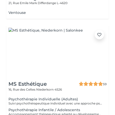
21, Rue Emile Mark
Differdange L-4620
Ventouse
MS Esthétique
59
16, Rue des Celtes
Niederkorn 4526
Psychothérapie Individuelle (Adultes)
Suivi psychothérapeutique individuel avec une approche psychanalytique, axé sur la connaissance de soi, l'élaboration émotionnelle, la réduction de l'anxiété et l'amélioration de la qualité de vie. SPM et Santé de la Femme Accompagnement thérapeutique axé sur la santé émotionnelle et hormonale de la femme, pouvant intégrer la psychothérapie et l'acupuncture.
Psychothérapie Infantile / Adolescents
Accompagnement thérapeutique adapté au développement émotionnel des enfants et des adolescents, avec un accent sur le comportement, les émotions et les liens familiaux. Éducation Sexuelle Émotionnelle Séances éducatives et thérapeutiques favorisant le développement sain de la sexualité, des émotions, des limites et de la communication. Prévention des Abus Sexuels Interventions psychoéducatives axées sur la prévention des abus sexuels, renforçant la conscience corporelle, émotionnelle et les stratégies de protection.