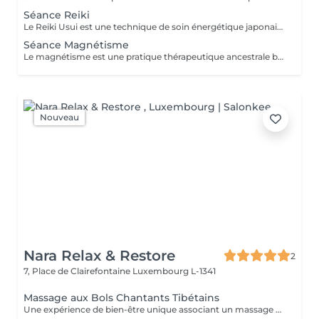
Séance Reiki
Le Reiki Usui est une technique de soin énergétique japonaise, fondée par Mikao Usui au début du XXème siècle. Elle repose sur le principe de transmission de l'énergie universelle par imposition des mains pour favoriser la guérison et le bien-être. Les bienfaits du Reiki incluent l'harmonisation du corps et de l'esprit, la réduction du stress et la promotion de la relaxation pour une amélioration de la qualité du sommeil, le renforcement du système immunitaire et l'équilibrage des émotions. Le Reiki peut être utilisé pour soulager une douleur ponctuelle ou pour accompagner un traitement plus lourd.
Séance Magnétisme
Le magnétisme est une pratique thérapeutique ancestrale basée sur l'utilisation de l'énergie universelle. Il repose sur le principe que le corps humain émet et reçoit des énergies en fonction de blessures et/ou de besoins. Le magnétiseur peut rééquilibrer ces flux énergétiques par imposition des mains. Cela contribue à la réduction des douleurs, l'amélioration de la circulation sanguine et le renforcement des défenses naturelles de l'organisme, mais aussi à la diminution du stress, l'accélération de la cicatrisation et l'amélioration du bien-être général.
Nouveau
Nara Relax & Restore
2
7, Place de Clairefontaine
Luxembourg L-1341
Massage aux Bols Chantants Tibétains
Une expérience de bien-être unique associant un massage doux, des huiles aromatiques et les sons apaisants des bols chantants tibétains. Les vibrations harmonieuses et les tonalités relaxantes créent une atmosphère immersive propice à la détente et à la déconnexion du quotidien.