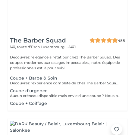
The Barber Squad
488
147, route d’Esch
Luxembourg L-1471
Découvrez l'élégance à l'état pur chez The Barber Squad. Des
coupes modernes aux rasages impeccables , notre équipe de
professionnels est là pour subl...
Coupe + Barbe & Soin
Découvrez l'expérience complète de chez The Barber Squad ! Shampooing & soins profonds + Coupe complète + Coiffage. Taille de Barbe & Contours à la lame & soins régénérant + Serviette Chaude & Froide + Nettoyage exfoliant du visage + Vapeur + Massage Relaxant + After Shave + Huile à barbe + Hydratation de la peau . Pour que votre expérience chez nous soit optimal , une boisson de votre choix vous est offerte !
Coupe d'urgence
Aucun créneau disponible mais envie d'une coupe ? Nous pouvons vous proposer un rendez-vous avant ou après nos horaires, ou durant la pause. Pour cette prestation, merci de contacter directement le shop.
Coupe + Coiffage