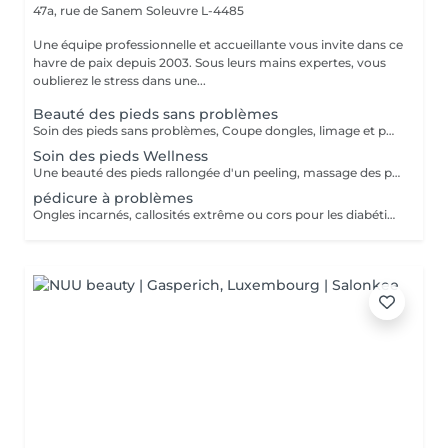
47a, rue de Sanem
Soleuvre L-4485
Une équipe professionnelle et accueillante vous invite dans ce
havre de paix depuis 2003. Sous leurs mains expertes, vous
oublierez le stress dans une...
Beauté des pieds sans problèmes
Soin des pieds sans problèmes, Coupe dongles, limage et polissage des ongles, cuticules, peaux cornés
Soin des pieds Wellness
Une beauté des pieds rallongée d'un peeling, massage des pieds et masque très nourrissant Recommandé à toutes les personnes pour une sensation de légèreté des pieds
pédicure à problèmes
Ongles incarnés, callosités extrême ou cors pour les diabétiques nous conseillons d'aller chez un(e) podologue!