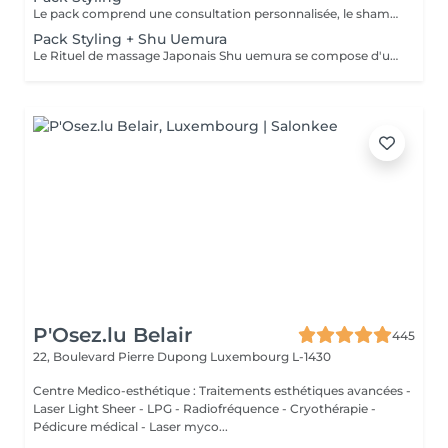
Le pack comprend une consultation personnalisée, le shampooing et le conditionneur spécifiques REDKEN/ SHU UEMURA , le séchage et les produits de styling REDKEN/ SHU UEMURA * Tarifs à titre indicatifs à confirmer après la consultation personnalisée établit auprès de votre coiffeur/stylist/spécialiste * La direction se réserve le droit d’apporter des modifications pour le bon fonctionnement du salon
Pack Styling + Shu Uemura
Le Rituel de massage Japonais Shu uemura se compose d'un shampooing et d'un soin d'une durée de 30 minutes pour une relaxation une une réparation intense du cheveu et ensuite le pack styling
P'Osez.lu Belair
445
22, Boulevard Pierre Dupong
Luxembourg L-1430
Centre Medico-esthétique : Traitements esthétiques avancées -
Laser Light Sheer - LPG - Radiofréquence - Cryothérapie -
Pédicure médical - Laser myco...