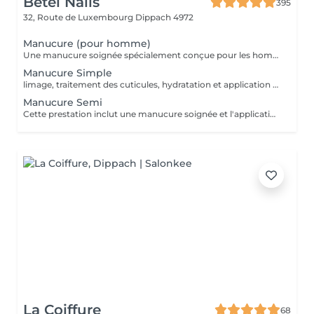
Betel Nails
395
32, Route de Luxembourg
Dippach 4972
Manucure (pour homme)
Une manucure soignée spécialement conçue pour les hommes. Nettoyage des cuticules, limage des ongles, hydratation des mains, et finition naturelle. Idéal pour une apparence propre et professionnelle.
Manucure Simple
limage, traitement des cuticules, hydratation et application d'un vernis transparent ou coloré classique. Parfait pour un entretien régulier.
Manucure Semi
Cette prestation inclut une manucure soignée et l'application d'un vernis semi-permanent de la couleur de votre choix.
La Coiffure
68