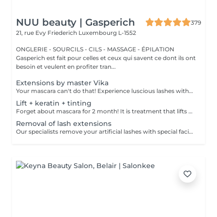
NUU beauty | Gasperich
379
21, rue Evy Friederich
Luxembourg L-1552
ONGLERIE - SOURCILS - CILS - MASSAGE - ÉPILATION
Gasperich est fait pour celles et ceux qui savent ce dont ils ont
besoin et veulent en profiter tran...
Extensions by master Vika
Your mascara can't do that! Experience luscious lashes with our professional lash extensions. Each artificial lash is expertly applied to your natural lashes, creating a fuller, longer, and darker look. Volume options: choose from 1D to 5D for the perfect fullness. Personalised choices: discuss your preferences for curves and colours with our expert. What to expect: - eye area is cleaned - tape and patches protect the skin - extensions are applied to your natural lashes - lashes are dried for a secure hold - tape and patches are removed Post-care: avoid wetting lashes for 24 hours. Frequency: schedule every 3-4 weeks.
Lift + keratin + tinting
Forget about mascara for 2 month! It is treatment that lifts and curls your natural lashes to make them look longer and give them an attractive shape that will open up your eyes. How is lash lamination done? - lashes are washed - eye pad is placed - silicone rods are placed - perming solution is applied - lifting solution is applied - noutralizing solution is applied - henna or paint is applied - keratin is applied - lashes are washed - silicone rods are removed Age restrictions: recommended to do from 14 years. Post procedure recommendations: do not wash eyelashes 24 hours after the procedure. Frequency: once in 4-6 weeks.
Removal of lash extensions
Our specialists remove your artificial lashes with special facilities. If the lashes were done in our beauty space - on your next visit for lash extensions removal will be for free.