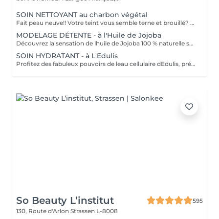
SOIN NETTOYANT au charbon végétal
Fait peau neuve!! Votre teint vous semble terne et brouillé? vous ressentez le besoin de nettoyer votre peau ?.Ce soin nettoyant s'adresse à vous. Il permettra de traiter votre peau sans la décaper. Purifié et detoxifiie votre visage retrouve un teint unifié, frais et lumineux. Une vraie bouffée d'oxygène pour votre peau !! Idéal pour les peaux mixtes à Grasses
MODELAGE DÉTENTE - à l'Huile de Jojoba
Découvrez la sensation de lhuile de Jojoba 100 % naturelle sur votre peau. Nourrie, votre peau retrouve tout son confort. Libéré de ses tensions grâce aux mains habiles de notre esthéticienne, votre visage est détendu. Bénéfices : Nourrie, votre peau retrouve tout son confort.
SOIN HYDRATANT - à L'Edulis
Profitez des fabuleux pouvoirs de leau cellulaire dEdulis, précieuse source dhydratation continue. Après la brumisation du Sérum concentré en eau cellulaire, le Masque Crème ressourçant se transforme en une texture soyeuse qui fond sur votre peau sous le délicat modelage de notre esthéticienne. Bénéfices : Gorgée deau, votre peau retrouve douceur, souplesse et éclat. Retrouvez le confort dune peau hydratée en continu.
So Beauty L’institut
595
130, Route d'Arlon
Strassen L-8008