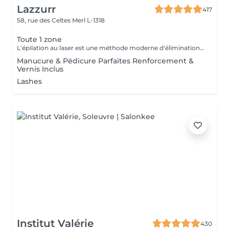
Lazzurr
417
58, rue des Celtes
Merl L-1318
Toute 1 zone
L'épilation au laser est une méthode moderne d'élimination des poils indésirables grâce à l'émission de lumière laser. Le laser cible la mélanine du poil, détruisant le follicule pileux, ce qui entraîne une chute progressive des poils. L'un des types de laser les plus populaires est le laser à diode, qui convient à la plupart des types de peau et offre des résultats efficaces. Recommandations avant la séance : Rasage des zones traitées : Il est impératif de raser soigneusement toutes les zones à traiter 24 heures avant la séance. Cela permet au laser d'agir directement sur le follicule pileux et d'optimiser l'efficacité du traitement. Hygiène : Prenez une douche avant votre rendez-vous afin d'avoir une peau propre. Menstruation : Si vous avez vos règles le jour de la séance, utilisez un tampon. Condition importante : Si vous vous présentez avec des zones non rasées, le paiement de la séance sera automatiquement prélevé et aucun remboursement ne sera possible. Zones d'épilation au laser : 1. Visage 2. Aisselles 3. Demi-jambes 4. Cuisses 5. Bras 6. Poitrine 7. Ventre 8. Dos 9. Bas du dos 10. Cou 11. Maillot 12. Fesses 13. Sillon inter-fessier
Manucure & Pédicure Parfaites Renforcement &
Vernis Inclus
Lashes
Institut Valérie
430