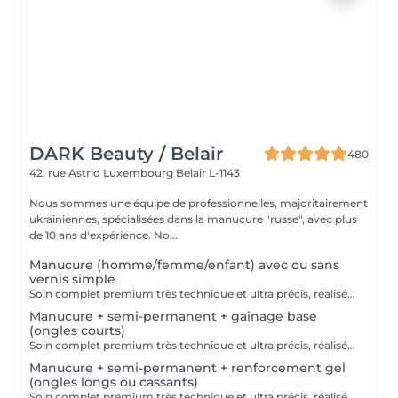
DARK Beauty / Belair
480
42, rue Astrid
Luxembourg Belair L-1143
Nous sommes une équipe de professionnelles, majoritairement
ukrainiennes, spécialisées dans la manucure "russe", avec plus
de 10 ans d'expérience. No...
Manucure (homme/femme/enfant) avec ou sans
vernis simple
Soin complet premium très technique et ultra précis, réalisé principalement à la ponceuse afin d'obtenir un contour d'ongle parfaitement net et une application du vernis au plus près, voire légèrement sous la cuticule. Cette technique permet de retarder visuellement la repousse d'environ 10 jours. Résultat visuel : -Ongles extrêmement soignés, contours nets, forme impeccable -Effet Instagram / photo studio : propre, précis, sans petites peaux apparentes Contenu de la prestation : -Dépose de l'ancien vernis semi-permanent et/ou gel (si besoin, choisissez dans cet écran svp cette option de réservation) -Préparation très minutieuse de la plaque de l'ongle -Elimination des peaux mortes -Façonner et limer les ongles -Traitement délicat des cuticules -Application d'un vernis simple transparent (si vous le souhaitez) OU application de votre propre vernis simple (si besoin, choisissez dans cet écran svp cette option de réservation) -Application d'huile pour cuticules et de crème pour les mains
Manucure + semi-permanent + gainage base
(ongles courts)
Soin complet premium très technique et ultra précis, réalisé principalement à la ponceuse afin d'obtenir un contour d'ongle parfaitement net et une application du vernis au plus près, voire légèrement sous la cuticule. Cette technique permet de retarder visuellement la repousse d'environ 10 jours. Résultat visuel : -Ongles extrêmement soignés, contours nets, forme impeccable -Effet Instagram / photo studio : propre, précis, sans petites peaux apparentes Nous incluons un gainage en base, conseillé pour les ongles courts et en bon état. Une solution idéale pour des ongles impeccables et durables : -Tenue moyenne : Jusqu'à 4 semaines !!!! Contenu de la prestation -> 80€ : -Dépose de l'ancien vernis semi-permanent et/ou gel (si besoin, déjà inclus dans ce prix/service) -Préparation très minutieuse de la plaque de l'ongle -Elimination des peaux mortes -Façonner et limer les ongles -Traitement délicat des cuticules -Gainage en base -Application du vernis semi-permanent -Application d'huile pour cuticules et de crème pour les mains Optionnel : -Prix par ongle pour extension jusqu'à 5 ongles (réservez svp "AVEC décoration simple" dans ce cas) +3€ par ongle -Prix par ongle pour décoration jusqu'à 5 ongles (réservez svp "AVEC décoration simple" dans ce cas) +3€ par ongle -Prix pour décoration simple (French, Chrome, Baby Boomer, Cat Eyes, Stickers, Foil) 6-10 ongles -> +20€ -Prix pour décoration complexe (3D, Dessins à la mains, Stamping, French avec Chrome, Baby Boomer avec Chrome, French avec Cat Eyes) 6-10 ongles -> +30€
Manucure + semi-permanent + renforcement gel
(ongles longs ou cassants)
Soin complet premium très technique et ultra précis, réalisé principalement à la ponceuse afin d'obtenir un contour d'ongle parfaitement net et une application du vernis au plus près, voire légèrement sous la cuticule. Cette technique permet de retarder visuellement la repousse d'environ 10 jours. Résultat visuel : -Ongles extrêmement soignés, contours nets, forme impeccable -Effet Instagram / photo studio : propre, précis, sans petites peaux apparentes Nous incluons un renforcement en gel, fortement conseillé pour les ongles longs, fragiles ou cassants. Une solution idéale pour des ongles impeccables et durables : -Tenue moyenne : Jusqu'à 4 semaines !!!! Contenu de la prestation -> 95 € : -Dépose de l'ancien vernis semi-permanent et/ou gel (si nécessaire, déjà incluse dans ce prix/service) -Préparation très minutieuse de la plaque de l'ongle -Élimination des peaux mortes -Mise en forme et limage des ongles -Traitement délicat des cuticules -Renforcement en gel -Correction de la forme naturelle des ongles (optionnel, réservez svp "AVEC décoration simple" dans ce cas) -Application du vernis semi-permanent -Application d'huile pour cuticules et de crème pour les mains Optionnel : -Prix par ongle pour extension jusqu'à 5 ongles (réservez svp "AVEC décoration simple" dans ce cas) +3€ par ongle -Prix par ongle pour décoration jusqu'à 5 ongles (réservez svp "AVEC décoration simple" dans ce cas) +3€ par ongle -Prix pour décoration simple (French, Chrome, Baby Boomer, Cat Eyes, Stickers, Foil) 6-10 ongles -> +20€ -Prix pour décoration complexe (3D, Dessins à la mains, Stamping, French avec Chrome, Baby Boomer avec Chrome, French avec Cat Eyes) 6-10 ongles -> +30€