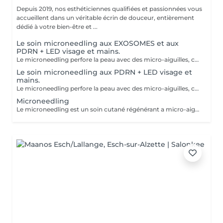
Depuis 2019, nos esthéticiennes qualifiées et passionnées vous
accueillent dans un véritable écrin de douceur, entièrement
dédié à votre bien-être et ...
Le soin microneedling aux EXOSOMES et aux
PDRN + LED visage et mains.
Le microneedling perfore la peau avec des micro-aiguilles, créant des micro-canaux qui permettent à un sérum actif (PDRN ou exosomes) de pénétrer en profondeur dans le derme. C'est ce qu'on appelle un soin « biostimulateur » : on ne remplit pas, on stimule la peau pour qu'elle se régénère elle-même. L'association des exosomes et du PDRN (Polydésoxyribonucléotide) est une révolution anti-âge. Il représente le protocole de régénération cutanée le plus avancé en médecine esthétique. Cette synergie permet de stimuler le renouvellement cellulaire de façon accélérée, d'atténuer les cicatrices et de lifter le teint sans chirurgie. C'est une synergie régénératrice puissante, ces deux actifs maximisent la réparation tissulaire et l'éclat du teint. Idéale pour les peaux: matures , avec des dommages solaires importants, des cicatrices, une perte de fermeté. Soin plus puissant que le PDRN . Pour optimiser les effets du soin, nous appliquerons la lumière LED sur le visage. Profitez, également, d'un traitement anti-âge à la lumière Led pour les mains.
Le soin microneedling aux PDRN + LED visage et
mains.
Le microneedling perfore la peau avec des micro-aiguilles, créant des micro-canaux qui permettent à un sérum actif (PDRN ou exosomes) de pénétrer en profondeur dans le derme. C'est ce qu'on appelle un soin « biostimulateur » : on ne remplit pas, on stimule la peau pour qu'elle se régénère elle-même. Tandis que le sérum PDRN pénètre profondément pour stimuler la réparation cellulaire, accélérer la cicatrisation et booster la production de collagène. Pour optimiser les effets du soin, nous appliquerons la lumière LED sur le visage. Profitez, également, d'un traitement anti-âge à la lumière Led pour les mains.
Microneedling
Le microneedling est un soin cutané régénérant a micro-aiguilles permettant de réduire les signes de l'âge et de raviver l'éclat de votre peau, il aide aussi a effacer les traces d'acné, les cicatrices. Un véritable soin qui resserre les pores dilatés , lisse la peau, estimes les rides et ridules grâce au sérum à l'acide hyaluronique. + LED visage et mains