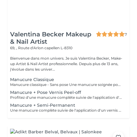
Valentina Becker Makeup
7
& Nail Artist
69, , Route d'Arlon
capellen L-8310
Bienvenue dans mon univers. Je suis Valentina Becker, Make-
up Artist & Nail Artist professionnelle. Depuis plus de 13 ans,
j'évolue dans les univer...
Manucure Classique
Manucure classique - Sans pose Une manucure soignée pour des mains propres, élégantes et naturelles. La prestation comprend la mise en forme des ongles, le soin des cuticules, un léger polissage si nécessaire, ainsi que l'application d'une huile nourrissante et d'une crème hydratante. Cette prestation ne comprend pas de pose de vernis.
Manucure + Pose Vernis Peel-off
Profitez d'une manucure complète suivie de l'application d'un vernis Peel-Off. Ce système innovant offre une finition brillante et une tenue prolongée. Grâce à sa polymérisation sous lampe LED, le vernis est immédiatement sec : pas de traces, pas de marques ni d'empreintes après la prestation. Je n'utilise pas de vernis à ongles traditionnel, car le système Peel-Off est plus respectueux de l'ongle naturel, dégage moins d'odeurs, tient plus longtemps et permet un retrait plus doux.
Manucure + Semi-Permanent
Une manucure complète suivie de l'application d'un vernis semi-permanent. Idéal pour celles et ceux qui souhaitent des ongles brillants, soignés et résistants pendant environ 2 à 3 semaines. Le vernis semi-permanent doit être retiré ou renouvelé en institut.