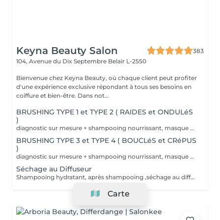
Keyna Beauty Salon
383
104, Avenue du Dix Septembre
Belair L-2550
Bienvenue chez Keyna Beauty, où chaque client peut profiter
d'une expérience exclusive répondant à tous ses besoins en
coiffure et bien-être. Dans not...
BRUSHING TYPE 1 et TYPE 2 ( RAIDES et ONDULéS
)
diagnostic sur mesure + shampooing nourrissant, masque hydratant ,coiffage sérum et fixation finale. Important: cheveux sans tresse ni noeuds à l'arrivée; tout noeuds ou tressage entraîne l'annulation et 50% de la prestation est retenu. Toute arrivée retardée de 15-30 minutes ou plus entraînera l'annulation automatique du rendez-vous.
BRUSHING TYPE 3 et TYPE 4 ( BOUCLéS et CRéPUS
)
diagnostic sur mesure + shampooing nourrissant, masque hydratant ,coiffage sérum et fixation finale. Important: cheveux sans tresse ni noeuds à l'arrivée; tout noeuds ou tressage entraîne l'annulation et 50% de la prestation est retenu. Toute arrivée retardée de 15-30 minutes ou plus entraînera l'annulation automatique du rendez-vous.
Séchage au Diffuseur
Shampooing hydratant, après shampooing ,séchage au diffuseur sérum et fixation finale. Important: cheveux sans tresse ni nud à l'arrivée; tout nud ou tressage entraîne l'annulation et 50% de la prestation est retenu. Toute arrivée retardée de 15-30 minutes ou plus entraînera l'annulation automatique du rendez-vous.
Carte