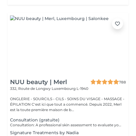
NUU beauty | Merl
788
332, Route de Longwy
Luxembourg L-1940
ONGLERIE - SOURCILS - CILS - SOINS DU VISAGE - MASSAGE -
ÉPILATION C'est ici que tout a commencé. Depuis 2022, Merl
est la toute première maison de b...
Consultation (gratuite)
Consultation: A professional skin assessment to evaluate your skin condition, discuss your concerns, and recommend the most suitable treatments and home care routine. Consultation&First Procedure: A professional skin assessment to evaluate your skin condition, discuss your concerns, and recommend the most suitable treatments and home care routine. Followed by a customised treatment designed to address your skin's immediate needs. The price will depend on the type of procedure.
Signature Treatments by Nadia