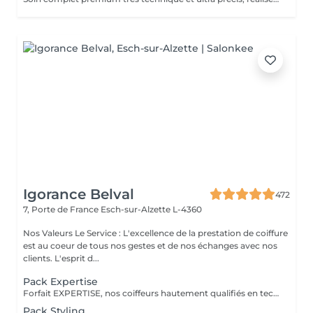
Igorance Belval
472
7, Porte de France
Esch-sur-Alzette L-4360
Nos Valeurs Le Service : L'excellence de la prestation de coiffure
est au coeur de tous nos gestes et de nos échanges avec nos
clients. L'esprit d...
Pack Expertise
Forfait EXPERTISE, nos coiffeurs hautement qualifiés en technique anglo-saxonne, en formation continu et diplômés d’une académie anglaise à Paris. Vous offre une séance d’une heure avec votre coach en suivi beauté. Ce pack inclus : 1 h de prestation Un diagnostique personnalisé Shampoing spécifique Haircare Conditioner spécifique Produit de coiffage Coupe Styling Produit de finition
Pack Styling