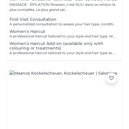
MASSAGE - ÉPILATION Strassen, c'est NUU dans sa version la
plus complète. Le plus grand sal...
First Visit Consultation
A personalized consultation to assess your hair type, condition, and goals helping us recommend the perfect treatments, color, or cut to suit your style and lifestyle.
Women's Haircut
A professional haircut tailored to your style and hair type. We begin with a short consultation to discuss your expectations, followed by a gentle wash while you relax lying comfortably in our Maletti chair, a precise cut, and a smooth blow-dry. We use Dyson Pro tools that protect your hair from excessive heat and deliver a sleek, polished finish. LaBiosthétique care and styling products provide holistic care for hair and scalp, combining scientific research with carefully selected natural ingredients. All brushes are sanitised with Sibel equipment, which effectively removes hair, product buildup, and impurities while reducing bacteria on the brush surface to maintain high hygiene standards for every client. For a more defined final look, styling can be added as an add-on. Simple, Moderate, Complex This grading reflects your hair's individual characteristics, such as texture, density, and length and is assessed by your hairdresser at the start of your visit. Not sure which to choose? We recommend booking Complex. The price will be adjusted after your consultation. Note: This is not related to the difficulty of haircuts or timing.
Women's Haircut Add-on (available only with
colouring or treatments)
A professional haircut tailored to your style and hair type as an add-on to colouring or treatments. We begin with a short consultation to discuss your expectations, followed by a gentle wash while you relax lying comfortably in our Maletti chair, a precise cut, and a smooth blow-dry. We use Dyson Pro tools that protect your hair from excessive heat and deliver a sleek, polished finish. LaBiosthétique care and styling products provide holistic care for hair and scalp, combining scientific research with carefully selected natural ingredients. All brushes are sanitised with Sibel equipment, which effectively removes hair, product buildup, and impurities while reducing bacteria on the brush surface to maintain high hygiene standards for every client. For a more defined final look, styling can be added as an add-on. Simple, Moderate, Complex This grading reflects your hair's individual characteristics, such as texture, density, and length and is assessed by your hairdresser at the start of your visit. Not sure which to choose? We recommend booking Complex. The price will be adjusted after your consultation. Note: This is not related to the difficulty of haircuts or timing.