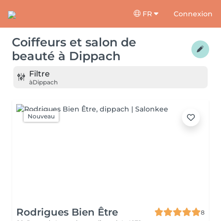
FR
Connexion
Coiffeurs et salon de
beauté
à
Dippach
Filtre
à
Dippach
Nouveau
Rodrigues Bien Être
8