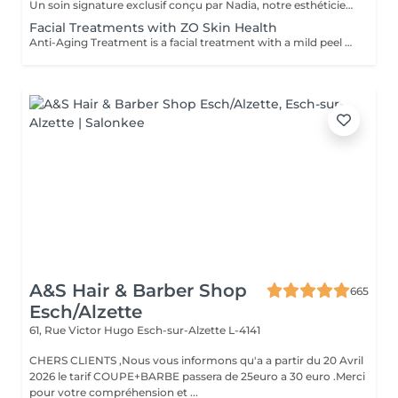
Un soin signature exclusif conçu par Nadia, notre esthéticienne, spécialement dédié aux zones délicates du contour des yeux et du cou. Ce traitement procure une hydratation intense et améliore l'élasticité de la peau, contribuant à restaurer sa fermeté, sa souplesse et un aspect visiblement plus frais et revitalisé. Le soin aide à atténuer l'apparence des ridules, apporte un léger effet éclaircissant au contour des yeux et offre un effet liftant naturel pour un regard reposé et une apparence plus jeune. Une autre option associe ce soin intensif hydratant pour les yeux et le cou à un soin complet du visage, pour une expérience de beauté encore plus complète et des résultats optimaux.
Facial Treatments with ZO Skin Health
Anti-Aging Treatment is a facial treatment with a mild peel designed to restore hydration, smooth dry, rough texture, soften lines and strengthen skin to prevent future aging and skin damage. Redness Treatment is a facial treatment with a mild peel designed to calm skin and minimize symptoms associated with red, sensitized skin, including rosacea. Ultra Hydration Treatment is a facial treatment with a mild peel designed to soothe skin and restore hydration in dry, dehydrated skin. Skin Brightening Treatment is a facial treatment with a mild peel designed to target mild discoloration and restore a more even skin tone. Acne + Oil Control Treatment is a facial treatment with a mild peel to decongest pores, absorb excess surface oil, target blemishes and prevent future breakouts. Enzyme Facial Treatment is a gentle, effective facial treatment with enzymatic exfoliation to revive dull skin, replenish hydration, soothe skin and restore healthy skin barrier to strengthen skin. Stimulator Peel is the perfect lunchtime peel, gentle enough for all skin types. An effective blend of AHAs provide immediately healthier, glowing skin with no downtime. Added antioxidants and anti-irritants neutralize free radicals and calm the skin.
A&S Hair & Barber Shop
665
Esch/Alzette
61, Rue Victor Hugo
Esch-sur-Alzette L-4141
CHERS CLIENTS ,Nous vous informons qu'a a partir du 20 Avril
2026 le tarif COUPE+BARBE passera de 25euro a 30 euro .Merci
pour votre compréhension et ...