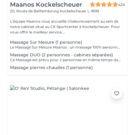
Maanos Kockelscheuer
424
20, Route de Bettembourg
Kockelscheuer L-1899
L'équipe Maanos vous accueille chaleureusement au sein de
notre cabinet situé au CK Sportcenter à Kockelscheuer. Pour
vous offrir le meilleur service,...
Massage Sur Mesure (1 personne)
Le Massage Sur Mesure Maanos : un massage 100% personnalisé en fonction de vos besoins et de vos envies !
Massage DUO (2 personnes - cabines séparées)
Ce Massage est prévu pour 2 personnes en même temps dans 2 CABINES SÉPARÉES. Les 2 massages seront Sur Mesure, en fonction des envies et des besoins de chacun. -> Pour une cabine Duo voir Limpertsberg, Soleuvre ou Marnach.
Massage pierres chaudes (1 personne)