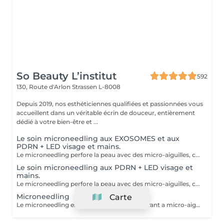
So Beauty L’institut
592
130, Route d'Arlon
Strassen L-8008
Depuis 2019, nos esthéticiennes qualifiées et passionnées vous
accueillent dans un véritable écrin de douceur, entièrement
dédié à votre bien-être et ...
Le soin microneedling aux EXOSOMES et aux
PDRN + LED visage et mains.
Le microneedling perfore la peau avec des micro-aiguilles, créant des micro-canaux qui permettent à un sérum actif (PDRN ou exosomes) de pénétrer en profondeur dans le derme. C'est ce qu'on appelle un soin « biostimulateur » : on ne remplit pas, on stimule la peau pour qu'elle se régénère elle-même. L'association des exosomes et du PDRN (Polydésoxyribonucléotide) est une révolution anti-âge. Il représente le protocole de régénération cutanée le plus avancé en médecine esthétique. Cette synergie permet de stimuler le renouvellement cellulaire de façon accélérée, d'atténuer les cicatrices et de lifter le teint sans chirurgie. C'est une synergie régénératrice puissante, ces deux actifs maximisent la réparation tissulaire et l'éclat du teint. Idéale pour les peaux: matures , avec des dommages solaires importants, des cicatrices, une perte de fermeté. Soin plus puissant que le PDRN . Pour optimiser les effets du soin, nous appliquerons la lumière LED sur le visage. Profitez, également, d'un traitement anti-âge à la lumière Led pour les mains.
Le soin microneedling aux PDRN + LED visage et
mains.
Le microneedling perfore la peau avec des micro-aiguilles, créant des micro-canaux qui permettent à un sérum actif (PDRN ou exosomes) de pénétrer en profondeur dans le derme. C'est ce qu'on appelle un soin « biostimulateur » : on ne remplit pas, on stimule la peau pour qu'elle se régénère elle-même. Tandis que le sérum PDRN pénètre profondément pour stimuler la réparation cellulaire, accélérer la cicatrisation et booster la production de collagène. Pour optimiser les effets du soin, nous appliquerons la lumière LED sur le visage. Profitez, également, d'un traitement anti-âge à la lumière Led pour les mains.
Microneedling
Carte
Le microneedling est un soin cutané régénérant a micro-aiguilles permettant de réduire les signes de l'âge et de raviver l'éclat de votre peau, il aide aussi a effacer les traces d'acné, les cicatrices. Un véritable soin qui resserre les pores dilatés , lisse la peau, estimes les rides et ridules grâce au sérum à l'acide hyaluronique. + LED visage et mains