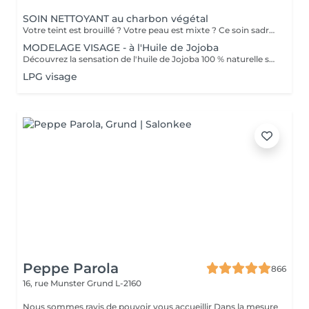
SOIN NETTOYANT au charbon végétal
Votre teint est brouillé ? Votre peau est mixte ? Ce soin sadresse à vous. Votre peau est nettoyée par une exfoliation douce, sous vapeur, complétée par une extraction des comédons. Pour finir, lapplication dun masque purifie la zone médiane (front, nez, menton), et hydrate le reste de votre visage. Detoxifié et hydraté, votre visage retrouve un teint unifié et lumineux. Bénéfices : Detoxifié et hydraté, votre visage retrouve un teint unifié et lumineux.
MODELAGE VISAGE - à l'Huile de Jojoba
Découvrez la sensation de l'huile de Jojoba 100 % naturelle sur votre peau. Nourrie, votre peau retrouve tout son confort. Libéré de ses tensions grâce aux mains habiles de notre esthéticienne, votre visage est détendu. Bénéfices : Nourrie, votre peau retrouve tout son confort.
LPG visage
Peppe Parola
866
16, rue Munster
Grund L-2160
Nous sommes ravis de pouvoir vous accueillir Dans la mesure