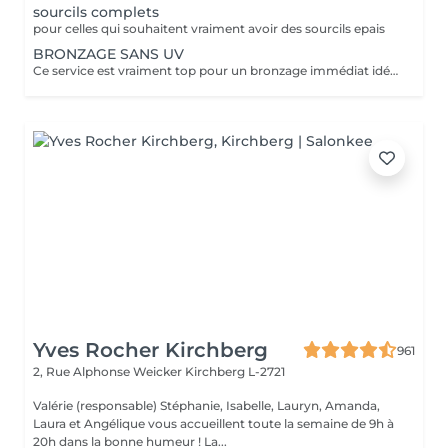
sourcils complets
pour celles qui souhaitent vraiment avoir des sourcils epais
BRONZAGE SANS UV
Ce service est vraiment top pour un bronzage immédiat idéal avant vos vacances ou avant une soirée ;) Nous vous conseillons de faire un gommage la veille du soin et de porter des vêtements amples noirs. Selon votre peau, cela tient environ 1 semaine à 10 Jours! AVANT Exfolier votre peau en profondeur, puis hydrater généreusement 24h avant d'appliquer votre autobronzant, en insistant bien sur les coudes, genoux, chevilles et les zones sensibles. Épiler ou raser dans les 48h avant application afin que les pores de la peau soient fermés. Des points noirs pourraient apparaître si votre peau n'est pas nette lors de l'application. Ne pas appliquer de crème hydratante, parfum, déodorant ou maquillage le jour même de l'application cela pourrait obstruer les pores de la peau et faire apparaître des points noirs. APRÈS Porter des vêtement amples de couleur foncée les vêtements près du corps ou sous-vêtements pourraient faire des marques, porter des chaussures larges. Hydrater quotidiennement votre peau les jours suivant l'application ou utiliser un autobronzant progressif pour entretenir votre bronzage et le faire durer plus longtemps. Après 5 jours, exfolier quotidiennement votre peau à l'aide d'un exfoliant doux afin d'aider votre peau à absorber plus facilement votre crème hydratante, et garder un joli bronzage. Cela permet aussi au bronzage de s'estomper progressivement et uniformément.
Yves Rocher Kirchberg
961
2, Rue Alphonse Weicker
Kirchberg L-2721
Valérie (responsable) Stéphanie, Isabelle, Lauryn, Amanda,
Laura et Angélique vous accueillent toute la semaine de 9h à
20h dans la bonne humeur ! La...