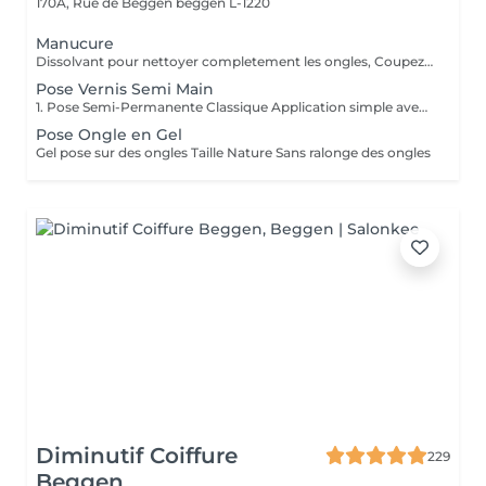
170A, Rue de Beggen
beggen L-1220
Manucure
Dissolvant pour nettoyer completement les ongles, Coupez et Modelez les ongles avec une lime, Mouillez les mains quelques minutes pour ramollir les cuticules, Pousses les Cuticules avec batone pour repousser doucement vers l'arrière et coupez les excès, Hydratez les Mains avec crème et les cuticules pour maintenir la peau douce, Appliquez une base transparent pour protéger les ongles. Attendez suffisamment de tempos pour sèche.
Pose Vernis Semi Main
1. Pose Semi-Permanente Classique Application simple avec une fine couche de base. Idéale pour celles qui souhaitent de la couleur, de la brillance et un léger renfort. Tenue moyenne 2 semaines. 2. Pose Semi + Renfort Combinaison d'une base classique avec une couche de renfort. Offre une meilleure résistance que le semi-permanent classique, parfaite pour les ongles naturels. Moyenne Tenue de 2 à 3 semaines. 3. Pose Semi + Fiber Ultra Base classique combinée à un gel enrichi en fibres, idéale pour les ongles fragiles ou nécessitant un renforcement supplémentaire. Tenue Moyenne 3 à 4 semaines.
Pose Ongle en Gel
Gel pose sur des ongles Taille Nature Sans ralonge des ongles
Diminutif Coiffure
229
Beggen