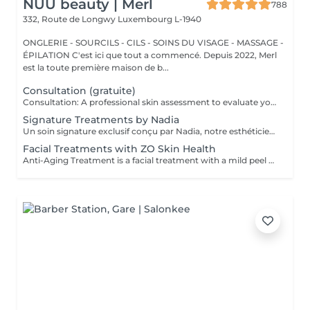
NUU beauty | Merl
788
332, Route de Longwy
Luxembourg L-1940
ONGLERIE - SOURCILS - CILS - SOINS DU VISAGE - MASSAGE -
ÉPILATION C'est ici que tout a commencé. Depuis 2022, Merl
est la toute première maison de b...
Consultation (gratuite)
Consultation: A professional skin assessment to evaluate your skin condition, discuss your concerns, and recommend the most suitable treatments and home care routine. Consultation&First Procedure: A professional skin assessment to evaluate your skin condition, discuss your concerns, and recommend the most suitable treatments and home care routine. Followed by a customised treatment designed to address your skin's immediate needs. The price will depend on the type of procedure.
Signature Treatments by Nadia
Un soin signature exclusif conçu par Nadia, notre esthéticienne, spécialement dédié aux zones délicates du contour des yeux et du cou. Ce traitement procure une hydratation intense et améliore l'élasticité de la peau, contribuant à restaurer sa fermeté, sa souplesse et un aspect visiblement plus frais et revitalisé. Le soin aide à atténuer l'apparence des ridules, apporte un léger effet éclaircissant au contour des yeux et offre un effet liftant naturel pour un regard reposé et une apparence plus jeune. Une autre option associe ce soin intensif hydratant pour les yeux et le cou à un soin complet du visage, pour une expérience de beauté encore plus complète et des résultats optimaux.
Facial Treatments with ZO Skin Health
Anti-Aging Treatment is a facial treatment with a mild peel designed to restore hydration, smooth dry, rough texture, soften lines and strengthen skin to prevent future aging and skin damage. Redness Treatment is a facial treatment with a mild peel designed to calm skin and minimize symptoms associated with red, sensitized skin, including rosacea. Ultra Hydration Treatment is a facial treatment with a mild peel designed to soothe skin and restore hydration in dry, dehydrated skin. Skin Brightening Treatment is a facial treatment with a mild peel designed to target mild discoloration and restore a more even skin tone. Acne + Oil Control Treatment is a facial treatment with a mild peel to decongest pores, absorb excess surface oil, target blemishes and prevent future breakouts. Enzyme Facial Treatment is a gentle, effective facial treatment with enzymatic exfoliation to revive dull skin, replenish hydration, soothe skin and restore healthy skin barrier to strengthen skin. Stimulator Peel is the perfect lunchtime peel, gentle enough for all skin types. An effective blend of AHAs provide immediately healthier, glowing skin with no downtime. Added antioxidants and anti-irritants neutralize free radicals and calm the skin.