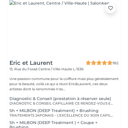
Eric et Laurent
952
13, Rue du Fossé
Centre / Ville-Haute L-1536
Une passion commune pour la coiffure mais plus généralement
pour la beauté, voilà ce qui a réuni Eric&Laurent, ces deux
artistes dont la renommée n'es...
Diagnostic & Conseil (prestation à réserver seule)
DIAGNOSTIC & CONSEIL CAPILLAIRE CE RENDEZ-VOUS EST EXCLUSIVEMENT RÉSERVÉ À UNE PREMIÈRE RENCONTRE AVEC NOTRE EXPERT CAPILLAIRE AFIN DE RÉALISER UN DIAGNOSTIC PERSONNALISÉ DE VOS CHEVEUX ET DE VOTRE CUIR CHEVELU. CETTE CONSULTATION DOIT ÊTRE RÉSERVÉE SEULE ET NE PEUT ÊTRE ASSOCIÉE À AUCUNE AUTRE PRESTATION OU RÉSERVATION. À L'ISSUE DE CET ÉCHANGE, UN ACCOMPAGNEMENT ET DES RECOMMANDATIONS ADAPTÉS À VOS BESOINS POURRONT VOUS ÊTRE PROPOSÉS. Diagnostic & Conseil Capillaire Prenez un moment privilégié pour échanger autour de vos cheveux, de vos envies et de vos habitudes. Lors de ce rendez-vous, nous réalisons un diagnostic personnalisé du cuir chevelu et de la fibre capillaire, nous vous orientons vers les coupes, couleurs et traitements les plus adaptés à votre image, à votre routine et à la beauté naturelle de vos cheveux. Nous vous apportons également des conseils personnalisés sur l'entretien à la maison ainsi que sur les produits les plus adaptés à vos besoins pour prolonger les résultats et préserver la beauté de vos cheveux au quotidien. Ce moment permet aussi de répondre à toutes vos questions et de construire ensemble un résultat entièrement sur mesure.
Sh + MILBON (DEEP Treatment) + Brushing
TRAITEMENTS JAPONAIS – L’EXCELLENCE DU SOIN CAPILLAIRE Découvrez un univers de soins capillaires japonais haut de gamme, reconnus pour leur technologie avancée et leurs résultats exceptionnels. Des traitements sur-mesure conçus pour répondre aux besoins spécifiques de chaque chevelure : hydratation, réparation, discipline, cuir chevelu ou nutrition . Chaque traitement agit au cœur de la fibre capillaire pour révéler des cheveux visiblement plus sains, brillants et soyeux. -Nos différentes lignes de traitements : SMOOTH (Collagène) Pour les cheveux emmêlés, ternes ou difficiles à coiffer. • Démêle instantanément • Lisse la fibre capillaire • Apporte douceur et brillance • Toucher léger et soyeux REPAIR (CMADK / Kératine) Pour les cheveux sensibilisés, cassants ou très abîmés. • Répare intensément • Renforce la structure interne du cheveu • Reconstruit la fibre en profondeur • Redonne force et élasticité ANTI-FRIZZ (Céramides / 18-MEA) Pour les cheveux indisciplinés, sensibilisés à l’humidité. • Contrôle les frisottis • Réduit le volume excessif • Protège de l’humidité • Facilite le coiffage • Apporte souplesse et brillance SCALP (Hyaluron / Agents Purifiants) Pour rééquilibrer et purifier le cuir chevelu. Idéal en cas de démangeaisons, pellicules, sécheresse ou excès de sébum. • Apaise le cuir chevelu • Purifie en douceur • Rééquilibre la barrière protectrice naturelle • Favorise un environnement sain pour la pousse Veuillez noter : les tarifs peuvent varier selon la longueur des cheveux, la quantité de produit nécessaire et la complexité de la prestation. Supplément possible à partir de +15€. Pour toute demande spécifique, merci de nous contacter.
Sh + MILBON (DEEP Treatment ) + Coupe +
Brushing