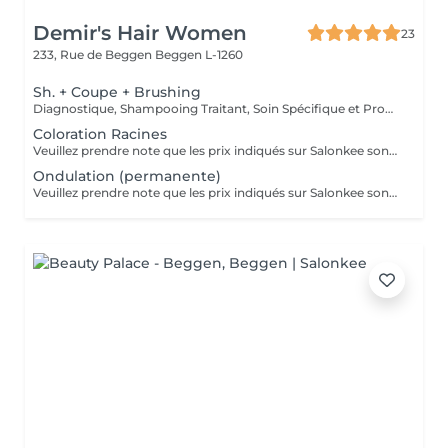
Demir's Hair Women
23
233, Rue de Beggen
Beggen L-1260
Sh. + Coupe + Brushing
Diagnostique, Shampooing Traitant, Soin Spécifique et Produits Coiffants inclus
Coloration Racines
Veuillez prendre note que les prix indiqués sur Salonkee sont communiqués à titre informatif et s'entendent de base. Ces derniers sont susceptibles de varier selon le diagnostic réalisé à votre arrivée au salon et l'expertise du professionnel à qui vous confiez votre beauté. Dans tous les cas, un devis précis vous sera proposé et toutes réalisations de prestations seront effectuées avec votre accord. Un grand merci d'avance pour votre compréhension. Au plaisir de vous recevoir très vite.
Ondulation (permanente)
Veuillez prendre note que les prix indiqués sur Salonkee sont communiqués à titre informatif et s'entendent de base. Ces derniers sont susceptibles de varier selon le diagnostic réalisé à votre arrivée au salon et l'expertise du professionnel à qui vous confiez votre beauté. Dans tous les cas, un devis précis vous sera proposé et toutes réalisations de prestations seront effectuées avec votre accord. Un grand merci d'avance pour votre compréhension. Au plaisir de vous recevoir très vite.