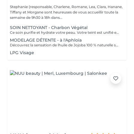
Stephanie (responsable, Charlene, Romane, Lea, Clara, Hanane,
Tiffany et Morgane sont heureuses de vous accueillir toute la
semaine de 9h30 à 18h dans...
SOIN NETTOYANT - Charbon Végétal
Ce soin purifie et hydrate votre peau. Votre teint est unifié et lumineux, grâce à l' alliance du Charbon Végétal et de l'édulis
MODELAGE DÉTENTE - à l'Aphloïa
Découvrez la sensation de lhuile de Jojoba 100 % naturelle sur votre peau. Nourrie, votre peau retrouve tout son confort. Libéré de ses tensions grâce aux mains habiles de notre esthéticienne, votre visage est détendu. Bénéfices : Nourrie, votre peau retrouve tout son confort.
LPG Visage