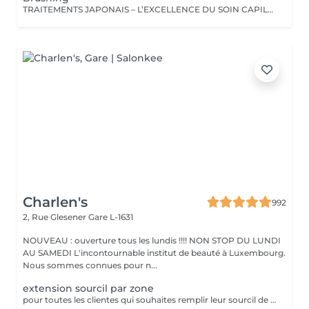
TRAITEMENTS JAPONAIS – L’EXCELLENCE DU SOIN CAPILLAIRE Découvrez un univers de soins capillaires japonais haut de gamme, reconnus pour leur technologie avancée et leurs résultats exceptionnels. Des traitements sur-mesure conçus pour répondre aux besoins spécifiques de chaque chevelure : hydratation, réparation, discipline, cuir chevelu ou nutrition . Chaque traitement agit au cœur de la fibre capillaire pour révéler des cheveux visiblement plus sains, brillants et soyeux. -Nos différentes lignes de traitements : SMOOTH (Collagène) Pour les cheveux emmêlés, ternes ou difficiles à coiffer. • Démêle instantanément • Lisse la fibre capillaire • Apporte douceur et brillance • Toucher léger et soyeux REPAIR (CMADK / Kératine) Pour les cheveux sensibilisés, cassants ou très abîmés. • Répare intensément • Renforce la structure interne du cheveu • Reconstruit la fibre en profondeur • Redonne force et élasticité ANTI-FRIZZ (Céramides / 18-MEA) Pour les cheveux indisciplinés, sensibilisés à l’humidité. • Contrôle les frisottis • Réduit le volume excessif • Protège de l’humidité • Facilite le coiffage • Apporte souplesse et brillance SCALP (Hyaluron / Agents Purifiants) Pour rééquilibrer et purifier le cuir chevelu. Idéal en cas de démangeaisons, pellicules, sécheresse ou excès de sébum. • Apaise le cuir chevelu • Purifie en douceur • Rééquilibre la barrière protectrice naturelle • Favorise un environnement sain pour la pousse Veuillez noter : les tarifs peuvent varier selon la longueur des cheveux, la quantité de produit nécessaire et la complexité de la prestation. Supplément possible à partir de +15€. Pour toute demande spécifique, merci de nous contacter.
Charlen's
992
2, Rue Glesener
Gare L-1631
NOUVEAU : ouverture tous les lundis !!!! NON STOP DU LUNDI
AU SAMEDI L'incontournable institut de beauté à Luxembourg.
Nous sommes connues pour n...
extension sourcil par zone
pour toutes les clientes qui souhaites remplir leur sourcil de facon temporaire et naturel cette prestation est faites pour vous