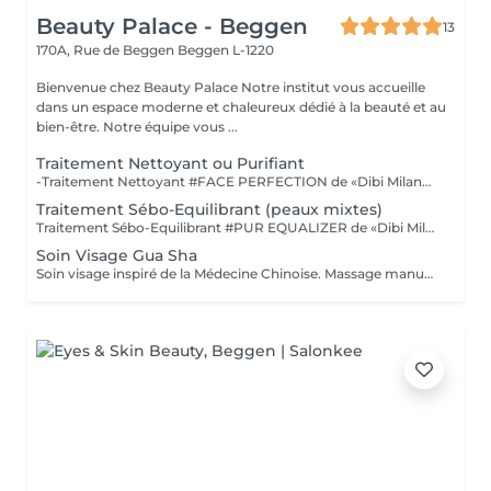
Beauty Palace - Beggen
13
170A, Rue de Beggen
Beggen L-1220
Bienvenue chez Beauty Palace Notre institut vous accueille
dans un espace moderne et chaleureux dédié à la beauté et au
bien-être. Notre équipe vous ...
Traitement Nettoyant ou Purifiant
-Traitement Nettoyant #FACE PERFECTION de «Dibi Milano» est un soin simple nettoyant. «SOIN STARTER» à faire avant une cure intensive, premier traitement idéal pour préparer la peau, lors duquel nous ferons une analyse complète des besoins de l'épiderme. POUR TOUTES LES PEAUX DE TOUT ÂGE "BEST SELLER DES ADOLESCENTS" -Traitement Purifiant #PUR EQUALIZER de «Dibi Milano»purifie la peau en la libérant des impuretés et en régulant l'équilibre de la flore microbienne. Il atténue les manifestations d'inflammation et les gonflements de la peau à tendance acnéique, nettoie les pores obstrués, prévient leur formation et aide à éliminer l'excès de sébum ainsi que les cellules mortes. (Masque Boue) POUR LES PEAUX ACNEIQUES
Traitement Sébo-Equilibrant (peaux mixtes)
Traitement Sébo-Equilibrant #PUR EQUALIZER de «Dibi Milano» grâce aux performances de ses principes actifs innovants, il est en mesure de régulariser l'excès de sébum, en procurant un effet matifiant et en réduisant visiblement les pores dilatés, le grain de peau est affiné. Ce soin aide à matifier la peau tout en la maintenant hydratée et protégée. (Masque bio-cellulose) POUR LES PEAUX MIXTES À GRASSES
Soin Visage Gua Sha
Soin visage inspiré de la Médecine Chinoise. Massage manuel et avec les « Gua Sha » effet drainant qui agit sur les énergies, pour évacuer les toxines et stimuler la micro-circulation. *Décongestionne *Apaise *Lift