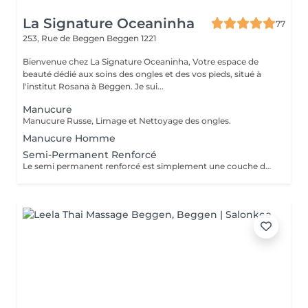
La Signature Oceaninha
77
253, Rue de Beggen
Beggen 1221
Bienvenue chez La Signature Oceaninha, Votre espace de
beauté dédié aux soins des ongles et des vos pieds, situé à
l'institut Rosana à Beggen. Je sui...
Manucure
Manucure Russe, Limage et Nettoyage des ongles.
Manucure Homme
Semi-Permanent Renforcé
Le semi permanent renforcé est simplement une couche de vernis avec une base épaisse. Il permet de renforcé vos ongles naturels contrairement au semi permanent classique. Cette technique s'effectue sur des ongles naturels sains et dures. La Manucure Russe est comprise dans le prix. Le remplissage est à faire toutes les 2 semaines et demi / 3 semaines.