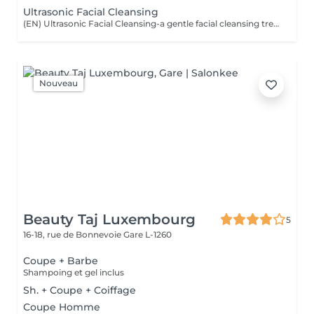
Ultrasonic Facial Cleansing
(EN) Ultrasonic Facial Cleansing-a gentle facial cleansing treatment that uses ultrasonic technology to effectively remove surface impurities, excess sebum, and dead skin cells without mechanical extraction. The treatment refreshes the skin, improves its texture, evens the complexion, and restores a natural glow. The procedure is performed using professional JeuDerm skincare products to soothe the skin, maintain optimal hydration, and provide maximum comfort throughout the treatment. Who is this treatment for? * Sensitive and delicate skin * Normal, dry, combination, and oily skin * Dull complexion * Uneven skin texture * Enlarged pores * Prevention of clogged pores * Regular skin maintenance * Preparing the skin for professional skincare treatments Benefits after the treatment: * Gently cleansed skin * Smoother and more even skin texture * Fresher, more radiant complexion * A clean and comfortable skin feel * Softer and better-hydrated skin * Improved absorption of home skincare products (FR) Nettoyage du visage par ultrasons-un soin doux utilisant les ultrasons pour éliminer efficacement les impuretés de surface, l'excès de sébum et les cellules mortes, sans extraction mécanique. Ce traitement rafraîchit la peau, améliore sa texture, unifie le teint et lui redonne son éclat naturel. Le soin est réalisé avec les produits professionnels JeuDerm, qui apaisent la peau, maintiennent une hydratation optimale et assurent un confort maximal tout au long de la procédure. À qui s'adresse ce soin ? * Peaux sensibles et délicates * Peaux normales, sèches, mixtes et grasses * Teint terne * Texture de peau irrégulière * Pores dilatés * Prévention de l'obstruction des pores * Entretien régulier de la peau * Préparation de la peau aux soins esthétiques professionnels Résultats après le soin : * Peau nettoyée en douceur * Texture de peau plus lisse et plus uniforme * Teint plus frais et lumineux * Sensation de peau propre et confortable * Peau plus douce et mieux hydratée * Meilleure absorption des soins à domicile
Nouveau
Beauty Taj Luxembourg
5
16-18, rue de Bonnevoie
Gare L-1260
Coupe + Barbe
Shampoing et gel inclus
Sh. + Coupe + Coiffage
Coupe Homme