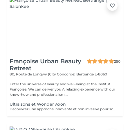
Françoise Urban Beauty
250
Retreat
80, Route de Longwy (City Concorde)
Bertrange L-8060
Enter the universe of beauty and well-being at the Institut
Françoise. We can deliver you A relaxing experience with our
know-how and professionalism ...
Ultra sons et Wonder Axon
Découvrez une approche innovante et non invasive pour sculpter votre silhouette, alliant la puissance de l'ultra son à la technologie avancée du Wonder Axon. Cette synergie unique agit en profondeur pour : Défibroser les cellulites indurées : Les ondes ultrasonores ciblent les nodules fibreux, brisant les tissus durcis et libérant les graisses emprisonnées. Brûler les graisses libérées : Le Wonder Axon active la lipolyse et stimule le drainage lymphatique, éliminant naturellement les toxines et les lipides. Sculpter une musculature harmonieuse : Les impulsions électrostimulantes du Wonder Axon tonifient les muscles en douceur, pour une silhouette ferme et équilibrée. Booster le métabolisme de base : En stimulant la microcirculation et l'activité cellulaire, cette combinaison relance la combustion des calories même au repos.