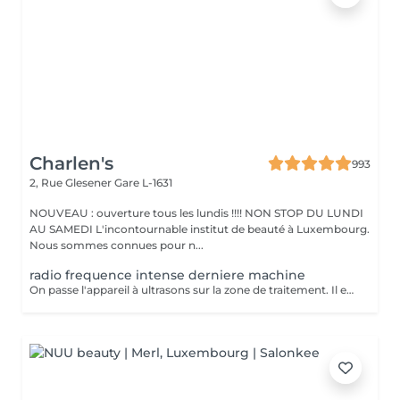
Charlen's
993
2, Rue Glesener
Gare L-1631
NOUVEAU : ouverture tous les lundis !!!! NON STOP DU LUNDI
AU SAMEDI L'incontournable institut de beauté à Luxembourg.
Nous sommes connues pour n...
radio frequence intense derniere machine
On passe l'appareil à ultrasons sur la zone de traitement. Il est possible de ressentir une légère sensation de chaleur pendant la séance mais la lipocavitation est indolore. La séance dure entre 40 minutes et 1h et vous pourrez reprendre vos activités quotidiennes normalement après le soin. Les resultats lissent la peau casse les capitons des la première seance