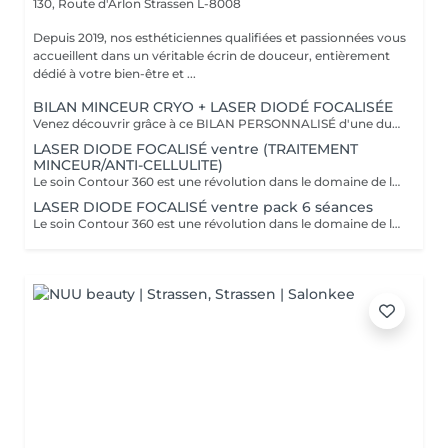
130, Route d'Arlon
Strassen L-8008
Depuis 2019, nos esthéticiennes qualifiées et passionnées vous
accueillent dans un véritable écrin de douceur, entièrement
dédié à votre bien-être et ...
BILAN MINCEUR CRYO + LASER DIODÉ FOCALISÉE
Venez découvrir grâce à ce BILAN PERSONNALISÉ d'une durée de 1h la formule la plus adapté pour vous afin d'atteindre vos objectifs ! Le soin Contour 360 est une révolution dans le domaine de l'esthétique corporelle. Si vous cherchez à affiner votre silhouette sans recourir à des interventions chirurgicales invasives, ce traitement est idéal ! Pourquoi opter pour le soin Contour 360 ? La technologie Contour 360 est adaptée à tous les types de peau et à diverses zones du corps. Que ce soit pour le ventre, les poignées d'amour, les cuisses ou les bras. Ce dispositif de body contouring combine trois traitements en un : la cryolipolyse augmentée, le laser diode focalisé et le palper-rouler mécanique. La cryolipolyse détruit les cellules adipeuses grâce à un froid intense, tandis que le laser diode stimule la production de collagène et l'élimination des triglycérides. Le palper-rouler mécanique améliore la circulation sanguine et lymphatique, combattant ainsi la rétention d'eau et la cellulite. Cette synergie permet des résultats visibles dès la première séance.
LASER DIODE FOCALISÉ ventre (TRAITEMENT
MINCEUR/ANTI-CELLULITE)
Le soin Contour 360 est une révolution dans le domaine de l'esthétique corporelle. Si vous cherchez à affiner votre silhouette sans recourir à des interventions chirurgicales invasives, ce traitement est idéal! Contour 360 ne se contente pas de réduire les graisses, elle améliore également la fermeté et la texture de la peau. Grâce à l'association du laser diode focalisé et du palper-rouler mécanique, la technologie stimule la production naturelle de collagène et d'élastine, deux composants essentiels pour une peau ferme et élastique. Le laser chauffe doucement les tissus, favorisant ainsi l'élimination des graisses et la tonicité de la peau. Le palper-rouler, quant à lui, reproduit un massage efficace, réduisant la cellulite et améliorant l'aspect général de la peau pour une silhouette redessinée et harmonieuse.
LASER DIODE FOCALISÉ ventre pack 6 séances
Le soin Contour 360 est une révolution dans le domaine de l'esthétique corporelle. Si vous cherchez à affiner votre silhouette sans recourir à des interventions chirurgicales invasives, ce traitement est idéal! Contour 360 ne se contente pas de réduire les graisses, elle améliore également la fermeté et la texture de la peau. Grâce à l'association du laser diode focalisé et du palper-rouler mécanique, la technologie stimule la production naturelle de collagène et d'élastine, deux composants essentiels pour une peau ferme et élastique. Le laser chauffe doucement les tissus, favorisant ainsi l'élimination des graisses et la tonicité de la peau. Le palper-rouler, quant à lui, reproduit un massage efficace, réduisant la cellulite et améliorant l'aspect général de la peau pour une silhouette redessinée et harmonieuse.