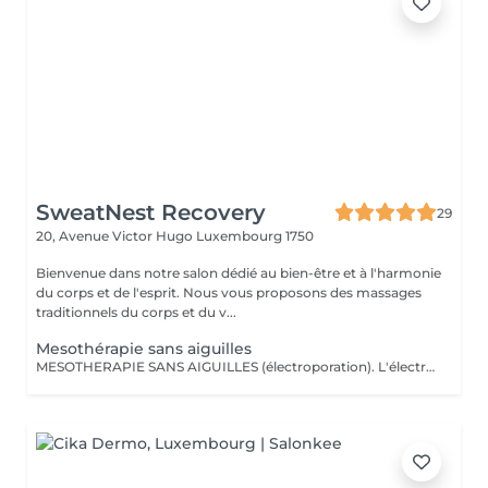
SweatNest Recovery
29
20, Avenue Victor Hugo
Luxembourg 1750
Bienvenue dans notre salon dédié au bien-être et à l'harmonie
du corps et de l'esprit. Nous vous proposons des massages
traditionnels du corps et du v...
Mesothérapie sans aiguilles
MESOTHERAPIE SANS AIGUILLES (électroporation). L'électromésothérapie est une technique médicale non invasive qui utilise des impulsions électriques pour améliorer l'apparence de la peau et le bien-être général. C'est une méthode sûre et efficace pour traiter une variété de problèmes de peau, des rides aux cicatrices d'acné, et elle est devenue une composante essentielle de nombreuses pratiques esthétiques. La mésothérapie sans aiguilles est également efficace pour le remodelage corporel et la réduction de la cellulite. Elle peut aider à tonifier les muscles et à éliminer les dépôts de graisse, aidant ainsi les clients à obtenir une silhouette plus ferme et plus sculptée. Cette technique utilise des courants électriques faibles intensité pour faire traverser la surface protectrice de la peau et les membranes cellulaires aux substances actives choisis selon des besoins et des effets attendus (p.ex., des enzymes et des produits favorisants le drainage lymphatique). Voici quelques-unes des principales contre-indications à l'électromésothérapie : Maladies cardiaques et porteurs de pacemaker Grossesse Épilepsie Cancers de la peau Diabète avancé Infections cutanées actives ou irritations cutanées graves Nombre de séances est établi selon des besoins et des résultats recherchés.