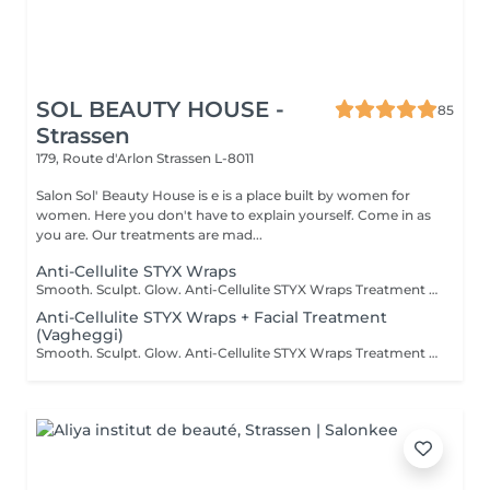
SOL BEAUTY HOUSE -
85
Strassen
179, Route d'Arlon
Strassen L-8011
Salon Sol' Beauty House is e is a place built by women for
women. Here you don't have to explain yourself. Come in as
you are. Our treatments are mad...
Anti-Cellulite STYX Wraps
Smooth. Sculpt. Glow. Anti-Cellulite STYX Wraps Treatment Say goodbye to stubborn cellulite and hello to smoother, firmer skin! Our STYX Wraps are a powerful anti-cellulite treatment that uses natural active ingredients and compression bandages to visibly tone and detox your body. What it does: Targets and reduces the appearance of cellulite Boosts circulation and lymphatic flow Firms, smooths, and hydrates the skin Helps contour problem areas Feel the tightening effect from the first session and enjoy a refreshed, sculpted silhouette. Perfect as a single treatment or a course for long-term results. Ready to wrap your way to confidence?
Anti-Cellulite STYX Wraps + Facial Treatment
(Vagheggi)
Smooth. Sculpt. Glow. Anti-Cellulite STYX Wraps Treatment Say goodbye to stubborn cellulite and hello to smoother, firmer skin! Our STYX Wraps are a powerful anti-cellulite treatment that uses natural active ingredients and compression bandages to visibly tone and detox your body. What it does: Targets and reduces the appearance of cellulite Boosts circulation and lymphatic flow Firms, smooths, and hydrates the skin Helps contour problem areas Feel the tightening effect from the first session and enjoy a refreshed, sculpted silhouette. Perfect as a single treatment or a course for long-term results. Make the most of time with facial treatment during the wrapping time! Ready to wrap your way to confidence?