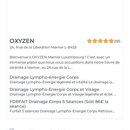
OXYZEN
285
2A, Rue de la Liberation
Mamer L-8425
Bienvenue à OXYZEN Mamer Luxembourg ! C'est avec un
immense plaisir que nous vous accueillons dans notre havre de
sérénité à Mamer, au 2A rue de la L...
Drainage Lympho-énergie Corps
Drainage Lympho-Énergie légèreté et vitalité Le drainage lympho-énergie est une méthode douce qui stimule le système lymphatique pour libérer les toxines, réduire la rétention d'eau et améliorer la circulation. Par des gestes précis et respectueux du corps, cette technique procure une sensation de légèreté, apaise le stress et redonne de l'énergie. Bienfaits : affiner la silhouette, diminuer la cellulite, soulager les jambes lourdes, améliorer la circulation, restaurer vitalité et équilibre. Pour prolonger et optimiser les résultats, découvrez nos cartes forfaits à tarif avantageux. Idéal aussi pour faire plaisir sous forme de bon cadeau. - FORFAIT Drainage Corps 5 Séances 430€ ( soit 86€ la séance ) - FORFAIT Drainage Corps 10 Séances 790€ ( soit 79€ la séance ) Déconseillé aux femmes enceintes. Pour en savoir plus, cliquez ici : https://www.oxyzen.lu Avertissement : Nos soins sont dédiés au bien-être et à la relaxation. Ils ne remplacent pas un suivi médical et ne relèvent pas de la kinésithérapie.
Drainage Lympho-Energie Corps et Visage
Drainage Lympho-Énergie Corps et Visage légèreté et éclat Le drainage lympho-énergie est une méthode douce qui stimule le système lymphatique et libère les toxines pour rétablir équilibre et vitalité. * Visage : réduit rides et imperfections, illumine le teint, raffermit l'ovale, atténue acné et couperose, diminue les poches et favorise un véritable lifting naturel. * Corps : aide à lutter contre la cellulite et la rétention d'eau, soulage les jambes lourdes, améliore la circulation, apaise le stress et redonne de l'énergie. Un soin complet qui agit autant sur l'esthétique que sur le bien-être intérieur. Pour optimiser les résultats, découvrez nos cartes forfaits à tarif avantageux. Idéal aussi pour offrir en bon cadeau. Déconseillé aux femmes enceintes. Pour en savoir plus, cliquez ici : https://www.oxyzen.lu Avertissement : Nos soins sont dédiés au bien-être et à la relaxation. Ils ne remplacent pas un suivi médical et ne relèvent pas de la kinésithérapie.
FORFAIT Drainage Corps 5 Séances (Soit 86€ la
séance)
Forfait 5 séances Drainage Lympho-Énergie Corps Retrouvez une silhouette affinée, des jambes légères et plus de vitalité grâce à notre forfait de 5 séances de drainage lympho-énergie corps. Cette méthode naturelle agit sur la circulation, la cellulite, la rétention d'eau, le stress et la perte d'énergie. Avec ce forfait, vous bénéficiez d'un tarif préférentiel : 86 € la séance au lieu de 94 €, soit une remise d'environ 8,5 %. Avantages du forfait : - Résultats renforcés et durables au fil des séances - Accompagnement personnalisé et adapté à vos besoins - Économies substantielles par rapport aux séances unitaires - Flexibilité dans la planification de vos rendez-vous Ce forfait est également le cadeau idéal à offrir à un proche pour lui faire découvrir les bienfaits du drainage lympho-énergie. Déconseillé aux femmes enceintes. Pour en savoir plus, cliquez ici : https://www.oxyzen.lu