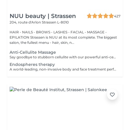
NUU beauty | Strassen
427
204, route d'Arlon
Strassen L-8010
HAIR - NAILS - BROWS - LASHES - FACIAL - MASSAGE -
EPILATION Strassen is NUU at its most complete. The biggest
salon, the fullest menu - hair, skin, n...
Anti-Cellulite Massage
Say goodbye to stubborn cellulite with our powerful anti-cellulite massage! This intensive treatment uses firm, targeted techniques to stimulate circulation, break down fat deposits, and smooth the skin's texture. By enhancing lymphatic flow and increasing metabolism, it visibly reduces the appearance of dimples and improves overall skin tone. Ideal as part of a body contouring plan. Age restrictions: recommended to do from 16 years. Post procedure recommendations: do not do sport and any sharp movements for 2-3 hours after the procedure. Frequency: 2-3 times per week, 10 times in total. Repeat once in 3-6 months.
Endospheres therapy
A world-leading, non-invasive body and face treatment performed using the original 3rd-generation Endospheres® technology one of the most advanced solutions on the market for sculpting, drainage, and skin firming. This Italian medical technology combines microvibration, deep lymphatic drainage, and muscle stimulation to deliver visible results from the very first session. Why Endospheres® at NUU: Original 3rd-generation Endospheres® device · Authentic Italian technology · Instant lightness, firmness, and contouring · Safe, natural, and highly effective · No downtime Key benefits: Reduces cellulite and water retention Improves blood and lymphatic circulation Firms and tightens the skin Relieves muscle tension and heaviness Stimulates collagen and natural glow A.F.T. (Abdominal Fat Treatment) Advanced thermal and vacuum technology designed to activate fat metabolism, enhance lymphatic drainage, and sculpt the abdominal area safely and comfortably. Recommended from: 18+ Post-care: No downtime Frequency: Course recommended for optimal results Results are visible and progressive with regular sessions.