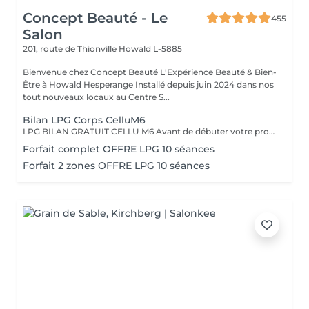
Concept Beauté - Le
455
Salon
201, route de Thionville
Howald L-5885
Bienvenue chez Concept Beauté L'Expérience Beauté & Bien-
Être à Howald Hesperange Installé depuis juin 2024 dans nos
tout nouveaux locaux au Centre S...
Bilan LPG Corps CelluM6
LPG BILAN GRATUIT CELLU M6 Avant de débuter votre programme LPG, nous vous offrons un bilan personnalisé. Cette séance permet d'analyser votre peau, d'évaluer vos besoins et de définir ensemble le protocole le plus adapté à vos objectifs (fermeté, cellulite, drainage, remodelage). Grâce à la technologie brevetée LPG Endermologie, nous vous conseillons un programme sur-mesure pour optimiser vos résultats dès la première séance. Un accompagnement exclusif : En plus de votre programme LPG, bénéficiez des conseils d'une professionnelle, coach en nutrition et bien-être, pour des résultats optimisés et durables. Un suivi global pour retrouver une silhouette harmonieuse et une meilleure vitalité ! Le Lipomassage est une technique issu de l'endermologie ,c'est la solution aux problèmes de cellulite, de graisses localisées et de relachement cutané. Cellu M6 combine trois efets majeurs: - Le destockage : il active la lipolyse et stimule les adipocytes déclenchant la libération des graisses - Le raffermissement : il stimule les fibroblastes pour générer collagène et élastine - Le rescultage : il décloisonne les amas graisseux et agit sur les septas ( aspect capitons )
Forfait complet OFFRE LPG 10 séances
Forfait 2 zones OFFRE LPG 10 séances