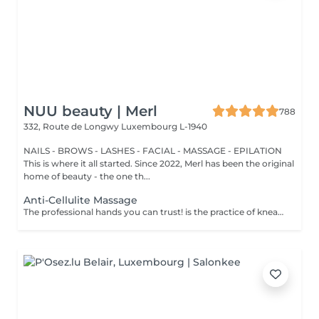
NUU beauty | Merl
788
332, Route de Longwy
Luxembourg L-1940
NAILS - BROWS - LASHES - FACIAL - MASSAGE - EPILATION
This is where it all started. Since 2022, Merl has been the original
home of beauty - the one th...
Anti-Cellulite Massage
The professional hands you can trust! is the practice of kneading or manipulating a person's muscles and other soft-tissue in order to reduce stress, reduce muscle pain, increase relaxation and improve the work of the immune system. Benefits of getting an anti-cellulite massage: - improves blood circulation - congestion in the skin goes away - metabolic processes in cells and tissues are activated - muscles and tissues are saturated with oxygen and minerals - skin becomes smooth and elastic How is massage anti-cellulite done? - back is massaged - arms are massaged - legs are massaged - belly is massaged Age restrictions: recommended to do from 16 years. Post procedure recommendations: do not do sport and any sharp movements for 2-3 hours after the procedure. Frequency: 2-3 times per week, 10 times in total. Repeat once in 3-6 months.