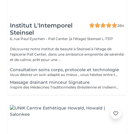
Institut L'Intemporel
284
Steinsel
6, rue Paul Eyschen - Pall Center (à l’étage)
Steinsel L-7317
Découvrez notre institut de beauté à Steinsel à l'étage de
l'épicerie Pall Center, dans une ambiance empreinte de sérénité
et de calme, prêt pour une ...
Consultation soins corps, protocole et technologie
Vous désirez un soin adapté au mieux , vous hésitez entre toutes nos techniques , machines et protocoles divers. Nous avons donc mis en place ce moment privilégié avec une esthéticienne , qui vous écoutera et répondra à vos attentes en vous conseillant au mieux . Les 25€ de la consultation vous seront déduits de votre soin si vous prenez rdv .
Massage drainant minceur Signature
Inspiré des Médecines Traditionnelles Brésilienne et Indienne, ce soin allie des manuvres de pétrissage, frictions et percussions pour apporter une détoxification et un drainage des tissus, un équilibre global du corps afin de restaurer son image de soi. Conseillé en cure de minimum 10 séances + 2 gratuites.