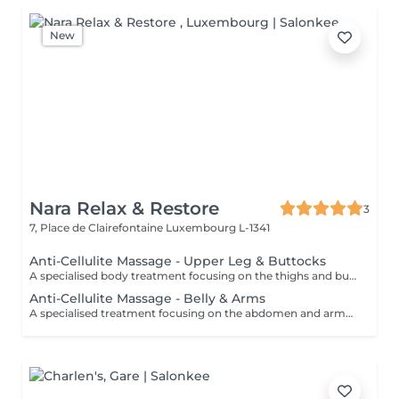
New
Nara Relax & Restore
3
7, Place de Clairefontaine
Luxembourg L-1341
Anti-Cellulite Massage - Upper Leg & Buttocks
A specialised body treatment focusing on the thighs and buttocks using intensive massage techniques designed to stimulate circulation and work the underlying tissues. This targeted treatment helps improve skin appearance, support tissue tone, and leave the treated areas feeling smoother, firmer, and revitalised.
Anti-Cellulite Massage - Belly & Arms
A specialised treatment focusing on the abdomen and arms using targeted massage techniques designed to stimulate circulation and support the skin's natural appearance. This intensive treatment helps improve tissue tone, enhance skin texture, and leave the treated areas feeling smoother, more supple, and refreshed.