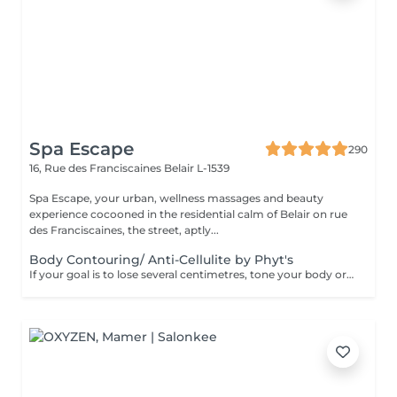
Spa Escape
290
16, Rue des Franciscaines
Belair L-1539
Spa Escape, your urban, wellness massages and beauty
experience cocooned in the residential calm of Belair on rue
des Franciscaines, the street, aptly...
Body Contouring/ Anti-Cellulite by Phyt's
If your goal is to lose several centimetres, tone your body or reduce cellulite, this treatment developed by Phyt's laboratories is for you. Together with adapting some lifestyle habits, and adopting others, you will obtain the results you're looking for. This treatment starts with a stimulating foot refresher and pressure point massage.