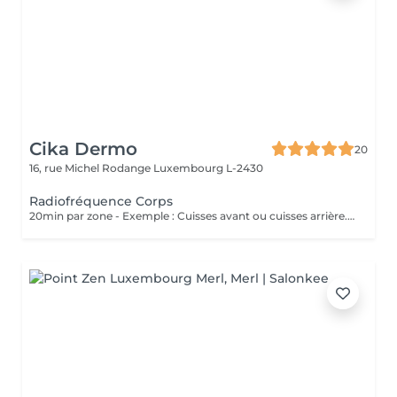
Cika Dermo
20
16, rue Michel Rodange
Luxembourg L-2430
Radiofréquence Corps
20min par zone - Exemple : Cuisses avant ou cuisses arrière. Soin Raffermissant pour le relâchement cutané ou la cellulite légère. L'effet est immédiat et évolutif sous 48h. Nous vous conseillons de faire ce soin en commençant par une cure de 6 séances et par la suite sous forme d'entretien uniquement.