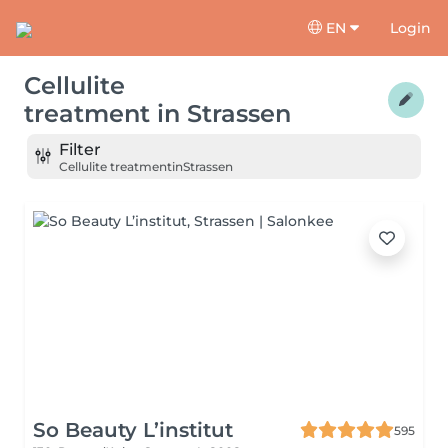
EN
Login
Cellulite
treatment
in
Strassen
Filter
Cellulite treatment
in
Strassen
So Beauty L’institut
595