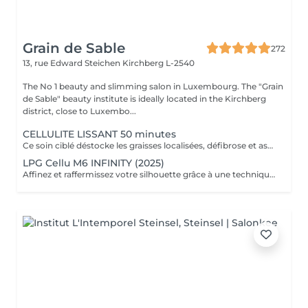
Grain de Sable
272
13, rue Edward Steichen
Kirchberg L-2540
The No 1 beauty and slimming salon in Luxembourg. The "Grain
de Sable" beauty institute is ideally located in the Kirchberg
district, close to Luxembo...
CELLULITE LISSANT 50 minutes
Ce soin ciblé déstocke les graisses localisées, défibrose et assouplit les tissus pour traiter efficacement la cellulite adipeuse et fibreuse tout en procurant un grand moment de bien-être.
LPG Cellu M6 INFINITY (2025)
Affinez et raffermissez votre silhouette grâce à une technique de palper-rouler associée à un système d'aspiration. La dernière génération, le Cellu M6 INFINITY est un programme de soins basés sur la technique " Endermologie ", permettant de stimuler la circulation et les tissus de la peau en profondeur grâce à un système mécanique de palper-rouler. Associant confort et efficacité, cette technique, très proche d'un massage manuel, assouplit les tissus, améliore la circulation veineuse et lymphatique et permet une meilleure élimination des toxines. Les soins du corps Cellu M6 INFINITY permettent de : - déstocker les graisses - lisser la cellulite - raffermir la peau - retrouver des jambes légères