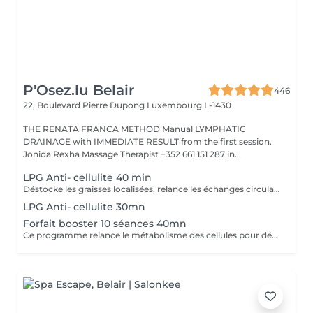
P'Osez.lu Belair
446
22, Boulevard Pierre Dupong
Luxembourg L-1430
THE RENATA FRANCA METHOD Manual LYMPHATIC
DRAINAGE with IMMEDIATE RESULT from the first session.
Jonida Rexha Massage Therapist +352 661 151 287 in...
LPG Anti- cellulite 40 min
Déstocke les graisses localisées, relance les échanges circulatoires et raffermit pour retrouver une peau lisse, plus ferme et un corps plus léger. Ce soin agit sur tous types de cellulite(adipeux,aqueuse et fibreuse).
LPG Anti- cellulite 30mn
Forfait booster 10 séances 40mn
Ce programme relance le métabolisme des cellules pour déstocker les graisses résistantes, lisser la cellulite et raffermir la peau. Cure à raison de 2 soins endermologie corps par semaine pendant 5 semaines .