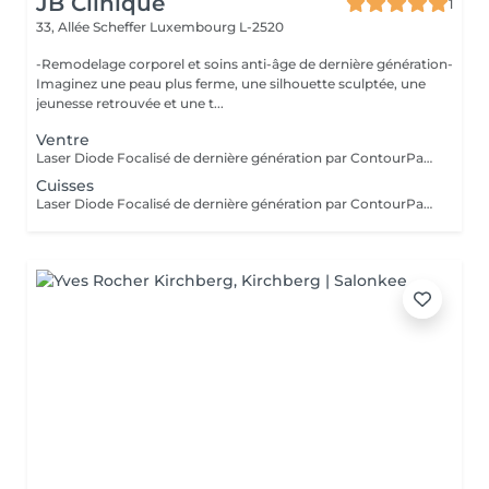
JB Clinique
1
33, Allée Scheffer
Luxembourg L-2520
-Remodelage corporel et soins anti-âge de dernière génération-
Imaginez une peau plus ferme, une silhouette sculptée, une
jeunesse retrouvée et une t...
Ventre
Laser Diode Focalisé de dernière génération par ContourParis° : ciblez les zones à traiter ventre, cuisses, fesses et bras pour raffermir la peau, réduire le relâchement cutané et gommer la cellulite. Une solution efficace pour une peau plus lisse, tonique et visiblement remodelée. Il est possible qu'il y ait des contre-indications à la réalisation de ce soin. Si vous n'êtes jamais venu, je vous conseille de réserver au préalable un bilan silhouette ou de téléphoner au cabinet.
Cuisses
Laser Diode Focalisé de dernière génération par ContourParis° : ciblez les zones à traiter ventre, cuisses, fesses et bras pour raffermir la peau, réduire le relâchement cutané et gommer la cellulite. Une solution efficace pour une peau plus lisse, tonique et visiblement remodelée. Il est possible qu'il y ait des contre-indications à la réalisation de ce soin. Si vous n'êtes jamais venu, je vous conseille de réserver au préalable un bilan silhouette ou de téléphoner au cabinet.