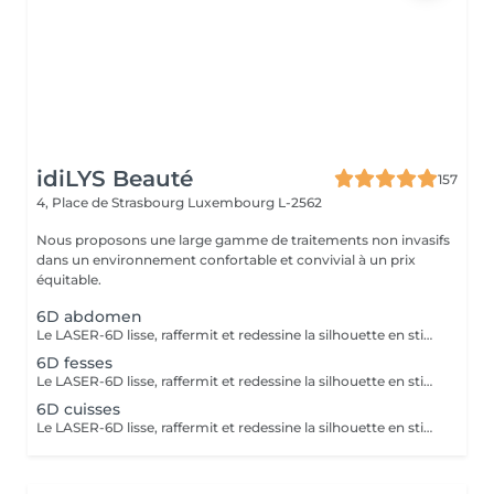
idiLYS Beauté
157
4, Place de Strasbourg
Luxembourg L-2562
Nous proposons une large gamme de traitements non invasifs
dans un environnement confortable et convivial à un prix
équitable.
6D abdomen
Le LASER-6D lisse, raffermit et redessine la silhouette en stimulant la peau en profondeur pour atténuer visiblement la cellulite. La LUMINOTHÉRAPIE du visage consiste à exposer la peau à des lumières LED afin de stimuler le renouvellement cellulaire et améliorer l'éclat du teint.
6D fesses
Le LASER-6D lisse, raffermit et redessine la silhouette en stimulant la peau en profondeur pour atténuer visiblement la cellulite.
6D cuisses
Le LASER-6D lisse, raffermit et redessine la silhouette en stimulant la peau en profondeur pour atténuer visiblement la cellulite. La LUMINOTHÉRAPIE du visage consiste à exposer la peau à des lumières LED afin de stimuler le renouvellement cellulaire et améliorer l'éclat du teint.