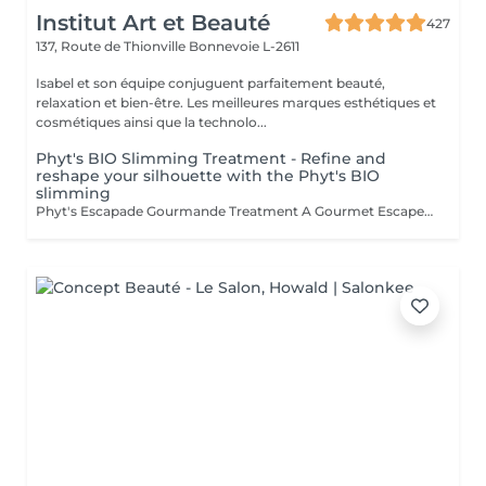
Institut Art et Beauté
427
137, Route de Thionville
Bonnevoie L-2611
Isabel et son équipe conjuguent parfaitement beauté,
relaxation et bien-être. Les meilleures marques esthétiques et
cosmétiques ainsi que la technolo...
Phyt's BIO Slimming Treatment - Refine and
reshape your silhouette with the Phyt's BIO
slimming
Phyt's Escapade Gourmande Treatment A Gourmet Escape Certified Organic Indulge in our Escapade Gourmande treatment, a truly sensory escape certified organic, combining softness and pleasure for an ultimate relaxation experience. Coconut Scrub: Gentle Exfoliation: Coconut pulp gently removes dead skin cells, revealing smooth and refined skin. Skin Enhancement: This scrub reveals a naturally radiant and refreshed complexion. Shea Butter Wrap: Intense Hydration: Shea butter melts onto your body, providing deep nourishment and hydration. Deep Relaxation: This well-being massage offers profound relaxation and unparalleled comfort. Cocoa Wrap: Sensory Awakening: Cocoa envelops your skin in a fragrant, warming embrace, awakening your senses and extending the feeling of well-being. Gourmet Delight: The enchanting cocoa aroma adds a touch of indulgence to your experience. Why Choose This Treatment? A Unique Sensory Escape: This treatment is a complete sensory adventure, offering both well-being and pleasure at every step. Organic Ingredients: Enjoy the best of nature with certified organic ingredients while respecting the environment. A Moment of Pure Indulgence: Treat yourself to a luxurious pause where stress and tension melt away. You deserve this moment of luxury and well-being. We look forward to providing you with an unforgettable gourmet escape.Esthéticiennes Fatima Lisette Carla Marie Francesca Mirza