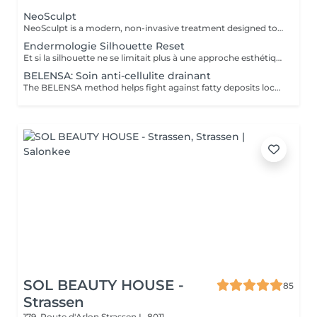
NeoSculpt
NeoSculpt is a modern, non-invasive treatment designed to sculpt the body, strengthen muscles and reduce fat. Using high-intensity electromagnetic energy, it triggers deep muscle contractions that cannot be achieved through conventional workouts. One session equals thousands of powerful muscle contractions and helps to: build and define muscles reduce fat improve body shape and contours The treatment is painless, safe and requires no downtime. NeoSculpt is ideal for the abdomen, buttocks, legs and arms and is suitable for both women and men.
Endermologie Silhouette Reset
Et si la silhouette ne se limitait plus à une approche esthétique, mais s'envisageait à travers le prisme du bien-être global ? Avec Silhouette Reset, LPG® dévoile un nouveau soin signature endermologie® qui réinvente les codes de la minceur en intégrant pleinement les interactions corps-esprit. Conçu comme un véritable reset corporel, ce protocole de 55 minutes agit sur les tensions nerveuses, stimule les circulations et accompagne la libération des déséquilibres liés au stress, au sommeil et à la digestion. Dans un contexte où ces facteurs influencent directement l'harmonie corporelle, le soin vise à restaurer un fonctionnement physiologique plus fluide et équilibré. Au cur du protocole, la technologie CELLU M6 INFINITY® s'associe à un modelage manuel expert, créant une synergie entre stimulation mécanique de précision et approche sensorielle. Cette double action permet une prise en charge à la fois ciblée et globale des tissus et des volumes. Fruit de plus de 40 ans d'expertise, Silhouette Reset illustre l'émergence d'une nouvelle esthétique thérapeutique : une minceur qui n'est plus une finalité isolée, mais la conséquence visible d'un mieux-être profond et durable. Disponible exclusivement dans les centres équipés CELLU M6 INFINITY®, le nouveau soin Silhouette Reset est à découvrir dès maintenant.
BELENSA: Soin anti-cellulite drainant
The BELENSA method helps fight against fatty deposits located in particular on the areas of the abdomen, thighs and hips and smoothes the "orange peel" appearance. The best result is obtained in treatment (1-2 x per week for 2-3 weeks then 1x per week -> TOTAL 10 sessions) then 1-2 x per month for maintenance.
SOL BEAUTY HOUSE -
85
Strassen
179, Route d'Arlon
Strassen L-8011