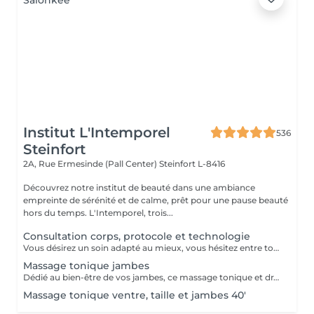
Institut L'Intemporel
536
Steinfort
2A, Rue Ermesinde (Pall Center)
Steinfort L-8416
Découvrez notre institut de beauté dans une ambiance
empreinte de sérénité et de calme, prêt pour une pause beauté
hors du temps. L'Intemporel, trois...
Consultation corps, protocole et technologie
Vous désirez un soin adapté au mieux, vous hésitez entre toutes nos techniques, machines et protocoles divers. Nous avons donc mis en place ce moment privilégié avec une esthéticienne, qui vous écoutera et répondra à vos attentes en vous conseillant au mieux. Les 25€ de la consultation vous seront déduits de votre soin si vous prenez rdv .
Massage tonique jambes
Dédié au bien-être de vos jambes, ce massage tonique et drainant vous procure une délicieuse sensation de légèreté.
Massage tonique ventre, taille et jambes 40'