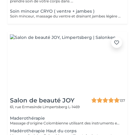
prendre soin de votre corps dans ...
Soin minceur CRYO ( ventre + jambes )
Soin minceur, massage du ventre et drainant jambes légère associé a un enveloppement bandes / liquide CRYO pour un effet raffermissant +++
Salon de beauté JOY
137
61, rue Ermesinde
Limpertsberg L-1469
Maderothérapie
Massage d'origine Colombienne utilisant des instruments en bois naturel pour remodeler le corps, briser les graisses, stimuler le système lymphatique et lisser la peau. Cette méthode non invasive cible la cellulite ( cuisse , ventre, bras ) et raffermie la silhouette.
Madérothérapie Haut du corps