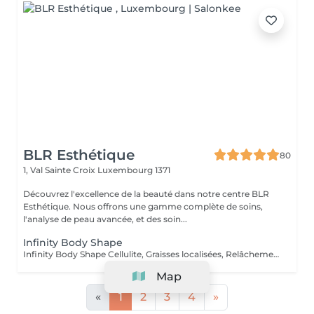
BLR Esthétique
80
1, Val Sainte Croix
Luxembourg 1371
Découvrez l'excellence de la beauté dans notre centre BLR
Esthétique. Nous offrons une gamme complète de soins,
l'analyse de peau avancée, et des soin...
Infinity Body Shape
Infinity Body Shape Cellulite, Graisses localisées, Relâchement cutané Laser LLLT Radiofréquence Vacuum Électrolipolyse Endomassage Ultrasons Ems Cromo-Frequençe Onde de Choc Ces technologies permettent des actions ciblées de drainage, raffermissement, tonification et remodelage, offrant une solution complète pour vos objectifs esthétiques.
Map
«
1
2
3
4
»