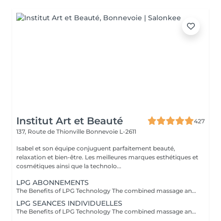
Institut Art et Beauté
427
137, Route de Thionville
Bonnevoie L-2611
Isabel et son équipe conjuguent parfaitement beauté,
relaxation et bien-être. Les meilleures marques esthétiques et
cosmétiques ainsi que la technolo...
LPG ABONNEMENTS
The Benefits of LPG Technology The combined massage and suction of the LPG Cellu M6 Medical offer 100% natural slimming, anti-aging, and therapeutic solutions through painless massages that naturally reactivate cellular mechanisms, providing various benefits tailored to your specific needs. Aesthetic Benefits: Reduces cellulite, with the "orange peel" appearance gradually disappearing, restoring the skin's smooth and firm appearance. Harmonizes the silhouette. Firms and improves the skin's appearance. Reduces the appearance of scars, grafts, and burns. Therapeutic Benefits: Improves lymphatic and blood circulation. Promotes postoperative recovery. Generates a relaxing effect. Reduces muscle pain. Relieves heavy legs and swollen ankles. Prepares the body for physical effort. Facilitates recovery after exercise: muscle soreness, etc. Treats sports-related conditions: tendinitis, muscle injuries, etc. Provides relaxation and muscle relaxation. Trained Practitioners: Carla Lisete Carla Marie Francesca Take care of your body and beauty today with LPG technology to prepare your skin and body for the years to come.
LPG SEANCES INDIVIDUELLES
The Benefits of LPG Technology The combined massage and suction of the LPG Cellu M6 Medical offer 100% natural slimming, anti-aging, and therapeutic solutions through painless massages that naturally reactivate cellular mechanisms, providing various benefits tailored to your specific needs. Aesthetic Benefits: Reduces cellulite, with the "orange peel" appearance gradually disappearing, restoring the skin's smooth and firm appearance. Harmonizes the silhouette. Firms and improves the skin's appearance. Reduces the appearance of scars, grafts, and burns. Therapeutic Benefits: Improves lymphatic and blood circulation. Promotes postoperative recovery. Generates a relaxing effect. Reduces muscle pain. Relieves heavy legs and swollen ankles. Prepares the body for physical effort. Facilitates recovery after exercise: muscle soreness, etc. Treats sports-related conditions: tendinitis, muscle injuries, etc. Provides relaxation and muscle relaxation. Trained Practitioners: Carla Lisete Carla Marie Francesca Take care of your body and beauty today with LPG technology to prepare your skin and body for the years to come.