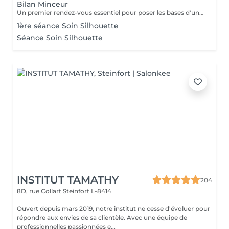
Bilan Minceur
Un premier rendez-vous essentiel pour poser les bases d'un accompagnement efficace et personnalisé. Lors de ce bilan, nous analysons votre morphologie, vos habitudes, votre hygiène de vie et vos objectifs. Cela nous permet de comprendre les causes profondes de vos difficultés et de définir ensemble un programme adapté : soins, fréquence, conseils, cosmétique, hygiène de vie. Objectif : construire un plan minceur global, réaliste et efficace, en lien avec votre corps et vos besoins.
1ère séance Soin Silhouette
Séance Soin Silhouette
INSTITUT TAMATHY
204
8D, rue Collart
Steinfort L-8414
Ouvert depuis mars 2019, notre institut ne cesse d'évoluer pour
répondre aux envies de sa clientèle. Avec une équipe de
professionnelles passionnées e...