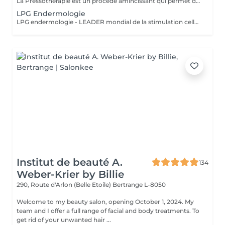
La Pressothérapie est un procédé amincissant qui permet de traiter les problèmes de rétention d'eau, de circulation sanguine, et soulagé les jambes lourdes. Cette technique mécanique agit comme un drainage lymphatique. Nous utilisons un appareil de Pressothérapie qui opére un massage par compression et décompression. Les alvéoles des accessoires se remplissent d'air à un rythme varié et exercent des pressions multiples et douces sur les parties traitées.
LPG Endermologie
LPG endermologie - LEADER mondial de la stimulation cellulaire! Une triple action simultanée en un seul et meme traitement: - raffermir la peau, redensification naturelle du derme (collagène, élastine, acide hyaluronique endogènes) - lisser la peau d'orange - déstocker les graisses résistantes&localisées +70% Des résultats visibles dès la 3-em séance
Institut de beauté A.
134
Weber-Krier by Billie
290, Route d'Arlon (Belle Etoile)
Bertrange L-8050
Welcome to my beauty salon, opening October 1, 2024. My
team and I offer a full range of facial and body treatments. To
get rid of your unwanted hair ...