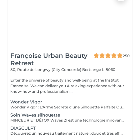
Françoise Urban Beauty
250
Retreat
80, Route de Longwy (City Concorde)
Bertrange L-8060
Enter the universe of beauty and well-being at the Institut
Françoise. We can deliver you A relaxing experience with our
know-how and professionalism ...
Wonder Vigor
Wonder Vigor : L'Arme Secrète d'une Silhouette Parfaite Oubliez les méthodes ordinaires. Wonder Vigor est la première et unique technologie au monde à fusionner thermogenèse intelligente et contraction musculaire hélicoïdale pour détruire la graisse et sculpter le corps avec une précision chirurgicale sans bistouri, sans douleur, sans compromis. Propulsé par Thermodexia, un brevet exclusif, ce système agit en profondeur pour des résultats visibles, mesurables, et inégalés. Une expérience ultra-confortable, des effets immédiats et durables parce que votre corps mérite l'excellence absolue. Exclusivement chez nous. Parce que le génie ne se partage pas. Prêt à transformer votre corps ? Venez vivre l'expérience Wonder Vigor.
Soin Waves silhouette
MINCEUR ET DÉTOX Waves 21 est une technologie innovante aux effets rééquilibrant , minceurs et détox permettant une action ciblée sur les différentes zones que l'on souhaite amincir. Grâce a l'association de électrostimulation des métamères en lien direct avec les organes , et d'un traitement par le froid intense , ce soin , relance le système lymphatique et veineux Les tissus sont détoxifiés en profondeur , la silhouette ré harmonisée , et les imperfections telle la cellulite , et la graisse abdominale sont visiblement réduites , dès la première séance .
DIASCULPT
Découvrez un nouveau traitement naturel ,doux et très efficace pour éliminer les surcharges graisseuses localisées : abdomen, hanches ,genoux , bras , fesses ,les résultats sont visibles immédiatement .Cette technique permet également de soigner la cellulite, et raffermir les zones relâchées en renforçant la fabrication d'un bon collagène.