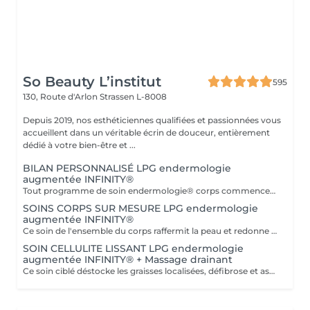
So Beauty L’institut
595
130, Route d'Arlon
Strassen L-8008
Depuis 2019, nos esthéticiennes qualifiées et passionnées vous
accueillent dans un véritable écrin de douceur, entièrement
dédié à votre bien-être et ...
BILAN PERSONNALISÉ LPG endermologie
augmentée INFINITY®
Tout programme de soin endermologie® corps commence par un bilan ultra-précis, avec l'application professionnelle ENDERMOLINK. Il se déroule en trois étapes clés : 1. Décryptage de votre mode de vie. 2. Analyse de votre peau. 3. Création de votre programme sur-mesure.
SOINS CORPS SUR MESURE LPG endermologie
augmentée INFINITY®
Ce soin de l'ensemble du corps raffermit la peau et redonne du galbe aux courbes pour retrouver une silhouette resculptée et plus ferme tout en procurant un grand moment de bien-être. DESTOCKE les graisses Grâce à la nouvelle tête de traitement brevetée Alliance, endermologie® permet de cibler et d'affiner les zones rebelles à lexercice et à l'hygiène alimentaire (bras, dos, ventre, taille, cuisses..) tout en s'adaptant précisément aux besoins de chaque peau. LISSE la cellulite La cellulite, qui touche 90 % des femmes même les plus minces et les plus sportives, résulte à la fois dun stockage de graisses dans les adipocytes (cellules graisseuses) et dune rétention d'eau tout autour. RAFFERMIT la peau Variations de poids, grossesses, temps qui passe la peau perd progressivement de sa tonicité et de sa souplesse. Même si ce relâchement cutané concerne tout le corps, certaines zones y sont plus sensibles : intérieur des cuisses, ventre, bras, etc
SOIN CELLULITE LISSANT LPG endermologie
augmentée INFINITY® + Massage drainant
Ce soin ciblé déstocke les graisses localisées, défibrose et assouplit les tissus pour traiter efficacement la cellulite adipeuse et fibreuse tout en procurant un grand moment de bien-être. 40 minutes LPG + 10 minutes de massage drainant/amincissant sur l'avant des jambes.