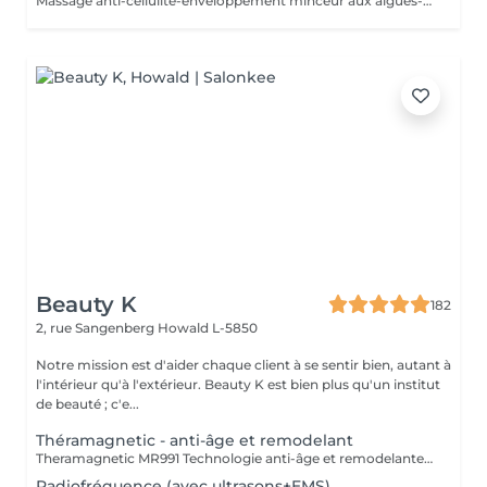
Massage anti-cellulite-enveloppement minceur aux algues-application de gel cryogène. La légende désigne Belkis (la reine de Saba) d'allure souple et élégante, comme l'un des symboles de la beauté. Le soin Belkis est un soin spécifique minceur complet : amincissant-raffermissant-drainant, à base d'huiles essentielles de citron et cyprès, caféine et algues laminaires. Soin très puissant car au maximum de concentration des huiles essentielles autorisés.
Beauty K
182
2, rue Sangenberg
Howald L-5850
Notre mission est d'aider chaque client à se sentir bien, autant à
l'intérieur qu'à l'extérieur. Beauty K est bien plus qu'un institut
de beauté ; c'e...
Théramagnetic - anti-âge et remodelant
Theramagnetic MR991 Technologie anti-âge et remodelante pour le corps et le visage Le Theramagnetic est un soin non-invasif alliant endomassage mécanique et champs magnétiques pulsés à résonance stochastique (CMPS). Cette technologie brevetée, D.E.S., stimule intensément la régénération cellulaire, améliore la circulation sanguine et lymphatique, et restaure visiblement l'élasticité de la peau. Endomassage Mécanique (MRM) : grâce à deux rouleaux motorisés et une aspiration douce, il reproduit un massage profond qui déstocke les graisses, raffermit les tissus et favorise un drainage naturel. Champs magnétiques pulsés (CMPS) : ils envoient des micro-courants qui relancent l'activité cellulaire, améliorent l'oxygénation, éliminent les toxines et boostent la production de collagène et d'élastine. Résultat : une peau plus lisse, plus lumineuse, dès les premières séances. Des résultats mesurables dès la 1ère séance : Jusqu'à -9,7 cm de tour de taille* +52,65 % d'activité des fibroblastes (cellules de régénération) Visage & Corps : le Theramagnetic s'adapte aux différentes zones, y compris le visage et le cou, pour un effet liftant et anti-âge immédiat. Recommandation : une cure de 7 séances, à raison de 1 à 2 séances par semaine, pour des résultats durables et visibles (raffermissement, réduction des rides, amélioration de la silhouette, drainage).
Radiofréquence (avec ultrasons+EMS)