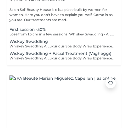
Salon Sol' Beauty House is e is a place built by women for
women. Here you don't have to explain yourself. Come in as
you are. Our treatments are mad...
First session -50%
Lose from 1.5 cm in a few sessions! Whiskey Swaddling - A Luxurious Spa Body Wrap Experience Looking to indulge and see real results? Our Whiskey Swaddling is more than just a body wrap it's a full-body ritual designed to detox, tone, and deeply nourish your skin. We tailor the wrap to your needs using active-rich formulas, then wrap you in bandages, film, and warmth to boost results. The gentle contrast in temperature combined with potent actives works wonders and the results speak for themselves: Benefits: Body detox & inch loss Firmer, smoother skin Improved tone & circulation Want to elevate your experience? Add face treatment during the wrapping and a lymphatic drainage massage after the wrap to boost detox, enhance circulation, and double the impact of your treatment. Turn this time into a full-body experience!
Wiskey Swaddling
Whiskey Swaddling A Luxurious Spa Body Wrap Experience Looking to indulge and see real results? Our Whiskey Swaddling is more than just a body wrap it's a full-body ritual designed to detox, tone, and deeply nourish your skin. We tailor the wrap to your needs using active-rich formulas, then wrap you in bandages, film, and warmth to boost results. The gentle contrast in temperature combined with potent actives works wonders and the results speak for themselves: Benefits: Body detox & inch loss Firmer, smoother skin Improved tone & circulation
Wiskey Swaddling + Facial Treatment (Vagheggi)
Whiskey Swaddling A Luxurious Spa Body Wrap Experience Looking to indulge and see real results? Our Whiskey Swaddling is more than just a body wrap it's a full-body ritual designed to detox, tone, and deeply nourish your skin. We tailor the wrap to your needs using active-rich formulas, then wrap you in bandages, film, and warmth to boost results. The gentle contrast in temperature combined with potent actives works wonders and the results speak for themselves: Benefits: Body detox & inch loss Firmer, smoother skin Improved tone & circulation Want to elevate your experience? While your body unwinds, why not treat your face too? We recommend a nourishing facial using Vagheggi professional skincare.