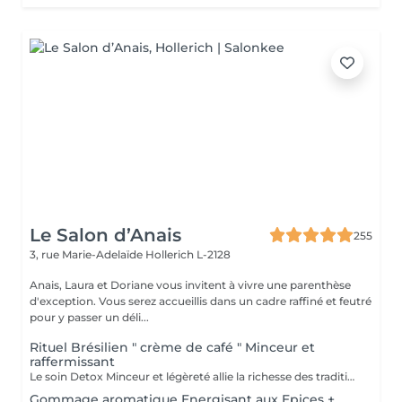
Le Salon d’Anais
255
3, rue Marie-Adelaïde
Hollerich L-2128
Anais, Laura et Doriane vous invitent à vivre une parenthèse
d'exception. Vous serez accueillis dans un cadre raffiné et feutré
pour y passer un déli...
Rituel Brésilien " crème de café " Minceur et
raffermissant
Le soin Detox Minceur et légèreté allie la richesse des traditions et pharmacopées brésiliennes et indiennes. Les mouvements vont, de façon alternatives, oxygéner et les drainer les tissus afin de raffermir et detoxifier le corps et le mental. Ce soin est pratiqué avec la Crème de Café Minceur, l'Huile Ayurvédique et un enveloppement personnalisé. * Possibilité de faire un abonnement 5+ 1 offert
Gommage aromatique Energisant aux Epices +