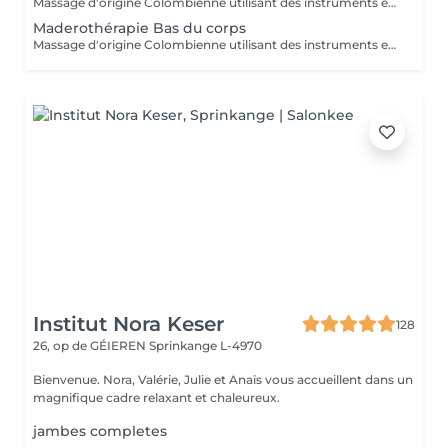
Massage d'origine Colombienne utilisant des instruments en bois naturel pour remodeler le corps, briser les graisses, stimuler le système lymphatique et lisser la peau. Cette méthode non invasive cible la cellulite ( cuisse , ventre, bras ) et raffermie la silhouette.
Maderothérapie Bas du corps
Massage d'origine Colombienne utilisant des instruments en bois naturel pour remodeler le corps, briser les graisses, stimuler le système lymphatique et lisser la peau. Cette méthode non invasive cible la cellulite ( cuisse , ventre, bras ) et raffermie la silhouette.
Institut Nora Keser
128
26, op de GÉIEREN
Sprinkange L-4970
Bienvenue. Nora, Valérie, Julie et Anaïs vous accueillent dans un
magnifique cadre relaxant et chaleureux.
jambes completes