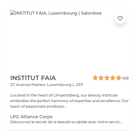
INSTITUT FAIA
458
27, Avenue Pasteur
Luxembourg L-2311
Located in the heart of Limpertsberg, our beauty institute
embodies the perfect harmony of expertise and excellence. Our
team of passionate professio...
LPG Alliance Corps
Découvrez le secret de la beauté sculptée avec notre service LPG Endermologie. Cette technologie de pointe est votre alliée pour une silhouette redessinée et une peau radieuse. Les soins Endermologie stimulent naturellement la production de collagène et d'élastine, réduisent l'aspect de la cellulite et raffermissent votre peau. Les résultats sont visibles dès les premières séances, vous laissant avec une confiance et une élégance accrues. Révélez votre beauté intérieure avec une silhouette plus harmonieuse. Optez pour le bien-être et la beauté, choisissez LPG Endermologie dès aujourd'hui.