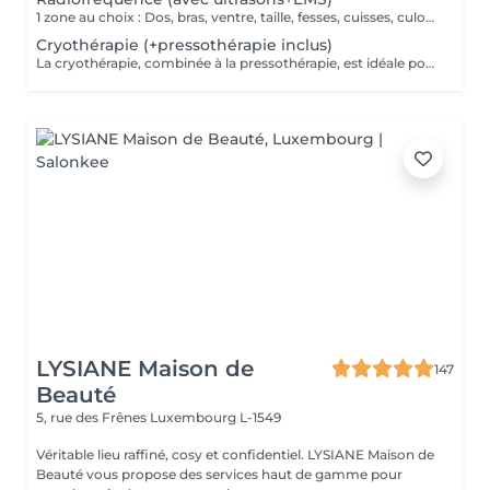
1 zone au choix : Dos, bras, ventre, taille, fesses, cuisses, culotte de cheval, etc. La technologie ondes électromagnétiques par radiofréquence provoque la rotation des molécules d'eau et génère le réchauffement des tissus cutanés et sous-cutanés. Cette chaleur a pour effet de stimuler le métabolisme, provoquant un ensemble de réactions qui accélère le processus d'élimination des graisses tenaces.
Cryothérapie (+pressothérapie inclus)
La cryothérapie, combinée à la pressothérapie, est idéale pour traiter la cellulite, les douleurs et inflammations. Ce soin par le froid favorise la récupération physique, améliore la circulation et raffermit la peau. En plus de tonifier les tissus et éliminer les capitons, la cryothérapie procure un moment de relaxation grâce à la production d'endorphines stimulée par le froid.
LYSIANE Maison de
147
Beauté
5, rue des Frênes
Luxembourg L-1549
Véritable lieu raffiné, cosy et confidentiel. LYSIANE Maison de
Beauté vous propose des services haut de gamme pour