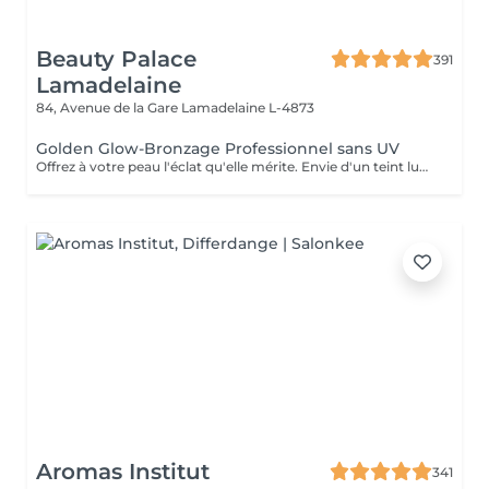
Beauty Palace
391
Lamadelaine
84, Avenue de la Gare
Lamadelaine L-4873
Golden Glow-Bronzage Professionnel sans UV
Offrez à votre peau l'éclat qu'elle mérite. Envie d'un teint lumineux et d'un effet retour de vacances toute l'année ? Le Golden Glow est un spray tanning professionnel qui sublime votre peau en quelques minutes seulement. Un bronzage sur mesure, naturel ou intense selon vos envies, sans exposition aux UV. - Glow immédiat - Teint uniforme et lumineux - Silhouette visuellement sublimée - Idéal avant événement, vacances ou shooting Chaque séance est personnalisée selon votre carnation et l'intensité souhaitée afin de garantir un résultat harmonieux et élégant, sans effet artificiel. !!! Prévoir des vêtements amples et foncés (noirs de préférence) après la séance !!! Important Préparation de la peau Pour un résultat optimal, un gommage doit être réalisé 24h avant la séance de tanning. Si vous souhaitez réserver un Tanning + Gommage, merci de nous appeler directement afin d'organiser le gommage 24h à l'avance et garantir un résultat uniforme et durable.
Aromas Institut
341