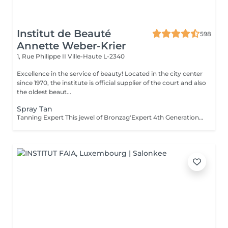
Institut de Beauté
598
Annette Weber-Krier
1, Rue Philippe II
Ville-Haute L-2340
Excellence in the service of beauty! Located in the city center
since 1970, the institute is official supplier of the court and also
the oldest beaut...
Spray Tan
Tanning Expert This jewel of Bronzag'Expert 4th Generation technology, working with our lotion, offers a tailor-made tan without UV exposure. Thanks to its 99% natural composition containing a melanin activator and moisturizing active ingredients, you will find tanned, revitalized and plumped skin.