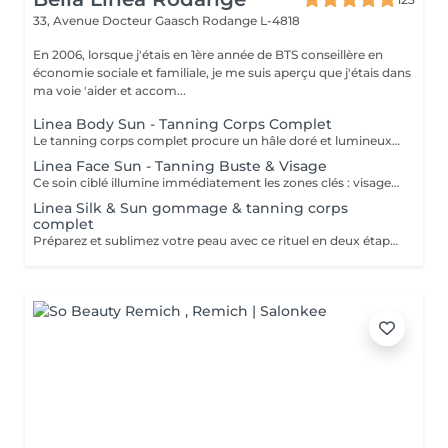
33, Avenue Docteur Gaasch
Rodange L-4818
En 2006, lorsque j'étais en 1ère année de BTS conseillère en
économie sociale et familiale, je me suis aperçu que j'étais dans
ma voie 'aider et accom...
Linea Body Sun - Tanning Corps Complet
Le tanning corps complet procure un hâle doré et lumineux en un seul rendez-vous. La lotion autobronzante professionnelle est appliquée de façon homogène, garantissant un bronzage uniforme et naturel, adapté à votre carnation. Les bénéfices : Teint hâlé et éclatant Résultat immédiat et homogène Sans exposition aux UV Une solution parfaite pour un effet bonne mine tout au long de l'année.
Linea Face Sun - Tanning Buste & Visage
Ce soin ciblé illumine immédiatement les zones clés : visage, cou et décolleté. La lotion autobronzante est appliquée avec précision pour offrir un hâle homogène et élégant, parfaitement adapté à votre carnation. Les bénéfices : Teint lumineux et uniforme sur les zones visibles Bonne mine instantanée, sans soleil Résultat naturel et élégant Un soin express qui redonne éclat et confiance en un clin d'il.
Linea Silk & Sun gommage & tanning corps
complet
Préparez et sublimez votre peau avec ce rituel en deux étapes : 1. Gommage du corps complet pour lisser et purifier la peau. 2. Application du tanning professionnel qui dépose un hâle uniforme et lumineux. Les bénéfices : Bronzage homogène et longue tenue Teint naturellement hâlé, sans soleil Peau douce, lisse et éclatante Un soin idéal avant une occasion spéciale ou pour prolonger l'effet des vacances.