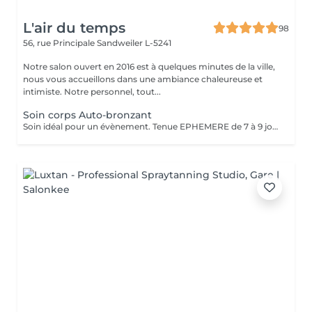
L'air du temps
98
56, rue Principale
Sandweiler L-5241
Notre salon ouvert en 2016 est à quelques minutes de la ville,
nous vous accueillons dans une ambiance chaleureuse et
intimiste. Notre personnel, tout...
Soin corps Auto-bronzant
Soin idéal pour un évènement. Tenue EPHEMERE de 7 à 9 jours, va s'estomper progressivement au fil de jours.. Cette prestation se fait à l'aide d'un produit auto-bronzant que nous appliquerons sur tout le corps. Pénétration immédiate, ne colle pas, ne tache pas. Le rendu sera un bronzage naturel (pas couleur orange) et uniforme dans les heures qui suivent. Le jour du soin portez de préférence des vêtements amples. Attendre environ 6 heures avant de prendre une douche. L'auto-bronzant touche la couche superficielle de la peau donc s'estompe progressivement. Nous préconisons un gommage la veille pour intensifier le soin..