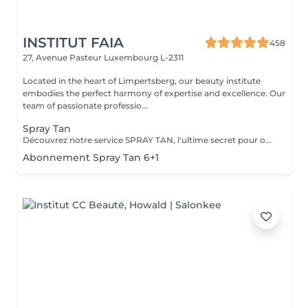
INSTITUT FAIA
458
27, Avenue Pasteur
Luxembourg L-2311
Located in the heart of Limpertsberg, our beauty institute
embodies the perfect harmony of expertise and excellence. Our
team of passionate professio...
Spray Tan
Découvrez notre service SPRAY TAN, l'ultime secret pour obtenir secret pour un éclat doré sans nuire à votre peau. Notre formule révolutionnaire, non testée sur les animaux, garantit un bronzage naturel et sans effet « orange ». Choissisez parmi une gamme de teints pour obtenir la nuance parfaite qui convient à votre style. Donnez à votre peau l'éclat qu'elle mérite et révélez une beauté radieuse en un instant. Osez le bronzage en toute confiance avec notre Spray Tan.
Abonnement Spray Tan 6+1