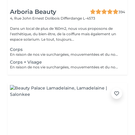
Arboria Beauty
394
4, Rue John Ernest Dolibois
Differdange L-4573
Dans un local de plus de 160m2, nous vous proposons de
l'esthétique, du bien-être, de la coiffure mais également un
espace solarium. Le tout, toujours...
Corps
En raison de nos vie surchargées, mouvementées et du nombre limité d'heures d'ensoleillement dans notre région, il est souvent difficile de conserver de manière saine le teint hâlé et la bonne mine des vacances. Et lorsque le soleil se montre facilement, il faut alors tenir compte des dangers des rayons UV. Voici ce qui nous a motivés à developper le produit 'Natural Taming Spray' une manière simple, saine et sûre d'avoir un bronzage naturel et uniforme toute l'année :)
Corps + Visage
En raison de nos vie surchargées, mouvementées et du nombre limité d'heures d'ensoleillement dans notre région, il est souvent difficile de conserver de manière saine le teint hâlé et la bonne mine des vacances. Et lorsque le soleil se montre facilement, il faut alors tenir compte des dangers des rayons UV. Voici ce qui nous a motivés à developper le produit 'Natural Taming Spray' une manière simple, saine et sûre d'avoir un bronzage naturel et uniforme toute l'année :)