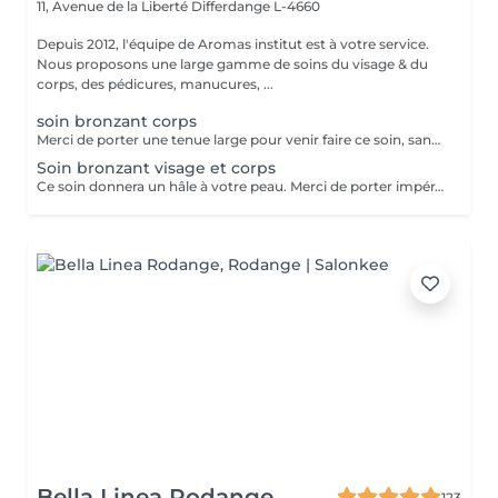
11, Avenue de la Liberté
Differdange L-4660
Depuis 2012, l'équipe de Aromas institut est à votre service.
Nous proposons une large gamme de soins du visage & du
corps, des pédicures, manucures, ...
soin bronzant corps
Merci de porter une tenue large pour venir faire ce soin, sans quoi un risque de traces est possible.
Soin bronzant visage et corps
Ce soin donnera un hâle à votre peau. Merci de porter impérativement des vêtements amples et de faire un gommage à la maison ou en institut la veille. Les épilations le jour même ou la veille ne sont pas recommandées car cela peut laisser des marques sur le corps.
Bella Linea Rodange
123