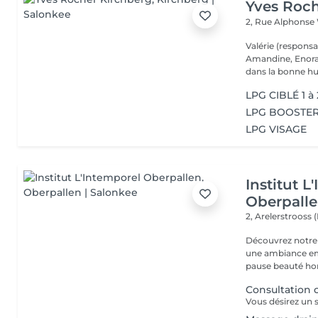
Yves Roch
2, Rue Alphonse
Valérie (respons
Amandine, Enora et vous accueillent toute la semaine 
dans la bonne hu
LPG CIBLÉ 1 à
LPG BOOSTER 2
LPG VISAGE
Institut L
Oberpall
2, Arelerstrooss 
Découvrez notre 
une ambiance emp
pause beauté hor
Consultation 