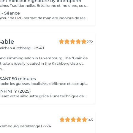
ant minceur Signature by Intemporel
Inspiré des Médecines Traditionnelles Brésilienne et Indienne, ce soin allie des manuvres de pétrissage, frictions et percussions pour apporter une détoxification et un drainage des tissus, un équilibre global du corps afin de restaurer son image de soi. Conseillé en cure de minimum 10 séances + 2 gratuites
 - Séance
La technique minceur de LPG permet de manière indolore de réactiver le déstockage des graisses pour effacer les surcharges et les imperfections localisées. Une silhouette affinée, une peau plus lisse et plus ferme naturellement. Les soins sont ciblés et rapides. Les résultats sont perceptibles dès la 1e séance.
Sable
272
teichen
Kirchberg L-2540
and slimming salon in Luxembourg. The "Grain de
itute is ideally located in the Kirchberg district,
...
SSANT 50 minutes
Ce soin ciblé déstocke les graisses localisées, défibrose et assouplit les tissus pour traiter efficacement la cellulite adipeuse et fibreuse tout en procurant un grand moment de bien-être.
INFINITY (2025)
Affinez et raffermissez votre silhouette grâce à une technique de palper-rouler associée à un système d'aspiration. La dernière génération, le Cellu M6 INFINITY est un programme de soins basés sur la technique " Endermologie ", permettant de stimuler la circulation et les tissus de la peau en profondeur grâce à un système mécanique de palper-rouler. Associant confort et efficacité, cette technique, très proche d'un massage manuel, assouplit les tissus, améliore la circulation veineuse et lymphatique et permet une meilleure élimination des toxines. Les soins du corps Cellu M6 INFINITY permettent de : - déstocker les graisses - lisser la cellulite - raffermir la peau - retrouver des jambes légères
145
Luxembourg
Bereldange L-7241