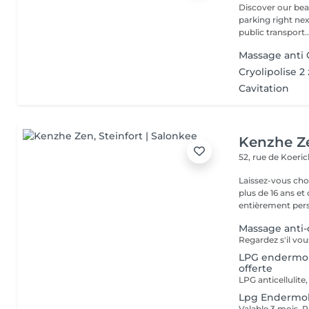
Discover our beauty
parking right ne
public transport..
Massage anti C
Cryolipolise 2
Cavitation
Kenzhe Z
52, rue de Koeri
Laissez-vous ch
plus de 16 ans 
entièrement perso
Massage anti-c
Regardez s'il vou
LPG endermolo
offerte
Lpg Endermolo