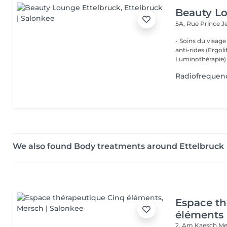
Beauty Lo
5A, Rue Prince 
- Soins du visage
anti-rides (Ergol
Luminothérapie) -
Radiofrequen
We also found Body treatments around Ettelbruck
Espace th
éléments
2, Am Kaesch
Me