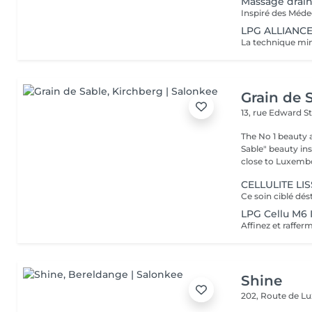
Massage drain
LPG ALLIANCE
Grain de 
13, rue Edward S
The No 1 beauty 
Sable" beauty inst
close to Luxembo
CELLULITE LI
LPG Cellu M6 
Shine
202, Route de 