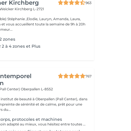
er Kirchberg
963
 Weicker
Kirchberg L-2721
able) Stéphanie ,Elodie, Lauryn, Amanda, Laura,
de 9h à 20h
meur...
 2 zones
 à 4 zones et Plus
'Intemporel
767
en
(Pall Center)
Oberpallen L-8552
institut de beauté à Oberpallen (Pall Center), dans
reinte de sérénité et de calme, prêt pour une
s du...
corps, protocoles et machines
Vous désirez un soin adapté au mieux, vous hésitez entre toutes nos techniques, machines et protocoles divers. Nous avons donc mis en place ce moment privilégié avec une esthéticienne qui vous écoutera et répondra à vos attentes en vous conseillant au mieux. Les 25€ de la consultation vous seront déduits de votre soin si vous prenez rdv .