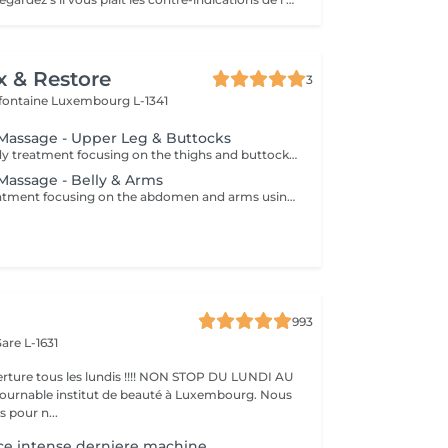
x & Restore
3
efontaine
Luxembourg L-1341
e Massage - Upper Leg & Buttocks
A specialised body treatment focusing on the thighs and buttocks using intensive massage techniques designed to stimulate circulation and work the underlying tissues. This targeted treatment helps improve skin appearance, support tissue tone, and leave the treated areas feeling smoother, firmer, and revitalised.
 Massage - Belly & Arms
A specialised treatment focusing on the abdomen and arms using targeted massage techniques designed to stimulate circulation and support the skin's natural appearance. This intensive treatment helps improve tissue tone, enhance skin texture, and leave the treated areas feeling smoother, more supple, and refreshed.
993
are L-1631
ture tous les lundis !!!! NON STOP DU LUNDI AU
pour n...
ce intense derniere machine