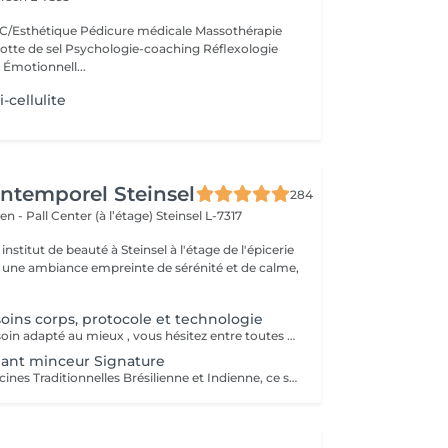
/Esthétique Pédicure médicale Massothérapie
otte de sel Psychologie-coaching Réflexologie
 Émotionnell...
-cellulite
'Intemporel Steinsel
284
en - Pall Center (à l’étage)
Steinsel L-7317
nstitut de beauté à Steinsel à l'étage de l'épicerie
s une ambiance empreinte de sérénité et de calme,
soins corps, protocole et technologie
Vous désirez un soin adapté au mieux , vous hésitez entre toutes nos techniques , machines et protocoles divers. Nous avons donc mis en place ce moment privilégié avec une esthéticienne , qui vous écoutera et répondra à vos attentes en vous conseillant au mieux . Les 25€ de la consultation vous seront déduits de votre soin si vous prenez rdv .
nant minceur Signature
Inspiré des Médecines Traditionnelles Brésilienne et Indienne, ce soin allie des manuvres de pétrissage, frictions et percussions pour apporter une détoxification et un drainage des tissus, un équilibre global du corps afin de restaurer son image de soi. Conseillé en cure de minimum 10 séances + 2 gratuites.