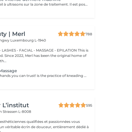
On passe l'appareil à ultrasons sur la zone de traitement. Il est possible de ressentir une légère sensation de chaleur pendant la séance mais la lipocavitation est indolore. La séance dure entre 40 minutes et 1h et vous pourrez reprendre vos activités quotidiennes normalement après le soin. Les resultats lissent la peau casse les capitons des la première seance
y | Merl
788
Longwy
Luxembourg L-1940
 LASHES - FACIAL - MASSAGE - EPILATION This is
ted. Since 2022, Merl has been the original home of
h...
e Massage
The professional hands you can trust! is the practice of kneading or manipulating a person's muscles and other soft-tissue in order to reduce stress, reduce muscle pain, increase relaxation and improve the work of the immune system. Benefits of getting an anti-cellulite massage: - improves blood circulation - congestion in the skin goes away - metabolic processes in cells and tissues are activated - muscles and tissues are saturated with oxygen and minerals - skin becomes smooth and elastic How is massage anti-cellulite done? - back is massaged - arms are massaged - legs are massaged - belly is massaged Age restrictions: recommended to do from 16 years. Post procedure recommendations: do not do sport and any sharp movements for 2-3 hours after the procedure. Frequency: 2-3 times per week, 10 times in total. Repeat once in 3-6 months.
L’institut
595
on
Strassen L-8008
 esthéticiennes qualifiées et passionnées vous
 un véritable écrin de douceur, entièrement dédié à