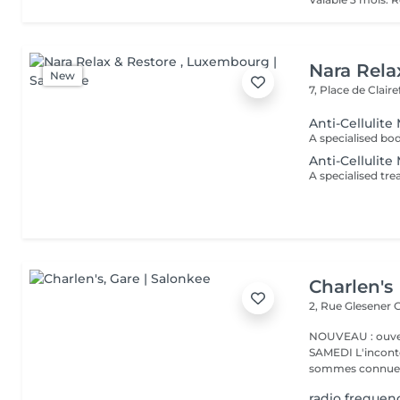
Nara Rela
New
7, Place de Clair
Anti-Cellulit
Anti-Cellulite
Charlen's
2, Rue Glesener
G
NOUVEAU : ouver
SAMEDI L'incontournable institut de beauté à Luxembourg. Nous
sommes connues 
radio frequen