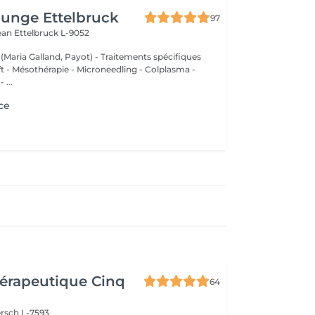
unge Ettelbruck
97
Jean
Ettelbruck L-9052
 (Maria Galland, Payot) - Traitements spécifiques
ift - Mésothérapie - Microneedling - Colplasma -
 ...
ce
érapeutique Cinq
64
rsch L-7593