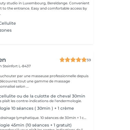
 studio in Luxembourg, Bereldange. Convenient
xt to the entrance. Easy and comfortable access by
.
ellulite
 zones
en
59
ch
Steinfort L-8437
ouchouter par une masseuse professionnelle depuis
et découvrez tout une gamme de massage
nnalisé selon ...
ellulite ou de la culotte de cheval 30min
s plaît les contre-indications de l'endermologie.
gie 10 séances ( 30min ) + 1 crème
LPG anticellulite, drainage lymphatique. 10 séances de 30min + 1 crème anti-cellulite d'une valeur de 60€ est offerte. Valable 2 mois
gie 45min (10 séances + 1 gratuit)
Valable 3 mois. Regardez s'il vous plaît les contre-indications de l'endermologie.