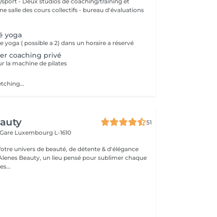
aching/training et
 des cours collectifs - bureau d'évaluations
é yoga
 yoga ( possible a 2) dans un horaire a réservé
mer coaching privé
ur la machine de pilates
etching...
eauty
51
 Gare
Luxembourg L-1610
Votre univers de beauté, de détente & d'élégance
lenes Beauty, un lieu pensé pour sublimer chaque
s...