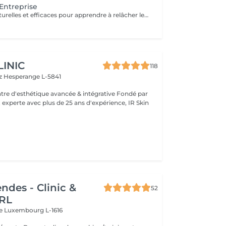
Entreprise
Des pratiques naturelles et efficaces pour apprendre à relâcher les tensions musculaires accumulées au cours de la journée, corriger la posture et défatiguer le regard. En associant la respiration aux exercices, le yoga du visage favorise la relaxation et la concentration mentale. Le Yoga du visage apporte une prise de conscience. C'est une boîte à outils dans laquelle chacun peut piocher l'outil qui répondra à son besoin au moment précis que ce soit un exercice, un automassage, un point d'acupression, le taping. C'est un véritable allié dans la prise en charge du bien-être de vos employés au quotidien ! Ce cours est pratiqué sur place, pour des groupes de 15 personnes maximum et ne nécessite aucun changement de tenue.
LINIC
118
tz
Hesperange L-5841
 experte avec plus de 25 ans d'expérience, IR Skin
ndes - Clinic &
52
RL
re
Luxembourg L-1616