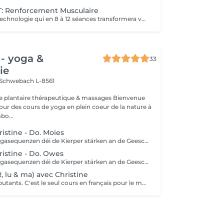
 Renforcement Musculaire
Un combiné de technologie qui en 8 à 12 séances transformera votre silhouette sur une zone du corps.. Des abdos développés? des cuisses tonifiées ?? des bras remodelés?? alors n'hésitez plus !!
- yoga &
33
ie
Schwebach L-8561
plantaire thérapeutique & massages Bienvenue
ur des cours de yoga en plein coeur de la nature à
bo...
stine - Do. Moies
Lues fléissend Yogasequenzen déi de Kierper stärken an de Geescht entspanen. Fir Leit mat Yogaerfahrung an Ufänger.
istine - Do. Owes
Lues fléissend Yogasequenzen déi de Kierper stärken an de Geescht entspanen. Fir Leit mat Yogaerfahrung an Ufänger.
, lu & ma) avec Christine
Convient aux débutants. C'est le seul cours en français pour le moment. Ce cours est composé d'exercices de mobilisation et de respiration, de postures de yoga simples et douces pour les articulations, les mouvements sont effectués lentement. Nous utilisons des briques, des coussins ou des chaises pour rendre certaines postures plus accessibles.