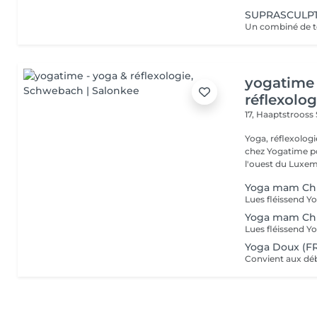
SUPRASCULPT:
yogatime 
réflexolog
17, Haaptstrooss
Yoga, réflexologie 
chez Yogatime po
l'ouest du Luxem
Yoga mam Chri
Yoga mam Chr
Yoga Doux (FR