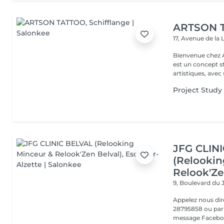
ARTSON 
17, Avenue de la 
Bienvenue chez ARTSON Votre Univers Artist
est un concept s
artistiques, avec 
Project Study
JFG CLIN
(Relookin
Relook'Ze
9, Boulevard du 
Appelez nous di
28795858 ou par 
message Faceboo