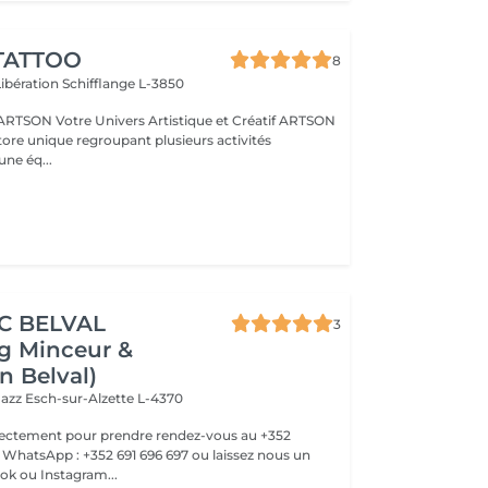
TATTOO
8
Libération
Schifflange L-3850
ique et Créatif ARTSON
tore unique regroupant plusieurs activités
une éq...
IC BELVAL
3
g Minceur &
n Belval)
Jazz
Esch-sur-Alzette L-4370
rectement pour prendre rendez-vous au +352
WhatsApp : +352 691 696 697 ou laissez nous un
k ou Instagram...