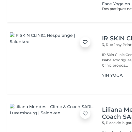
Face Yoga en 
IR SKIN C
3, Rue Josy Prin
IR Skin Clinic Centre d'esthétique avancée & intégrative Fondé par
Isabel Rodrigues,
Clinic propos...
YIN YOGA
Liliana Me
Coach SA
5, Place de la ga