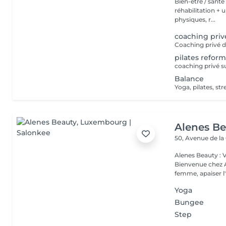
Bien-être / santé /sport - Deux studios de co
réhabilitation + une salle
physiques, r...
coaching priv
Coaching privé de
pilates refor
coaching privé s
Balance
Yoga, pilates, str
Alenes B
50, Avenue de la
Alenes Beauty : 
Bienvenue chez A
femme, apaiser l'e
Yoga
Bungee
Step