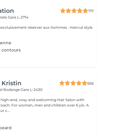
ation
717
Walis
Gare L-2714
e exclusivement réserver aux hommes . Haircut style
ienne
t contours
 Kristin
656
hel Rodange
Gare L-2430
 high-end, cosy and welcoming Hair Salon with
roach. For women, men and children over 6 y/o. A
ur c...
 beard