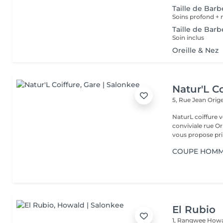
Taille de Bar
Taille de Barb
Soin inclus
Oreille & Nez
Natur'L Co
5, Rue Jean Orig
NaturL coiffure 
conviviale rue Orige
vous propose prin
COUPE HOMME
El Rubio
1, Rangwee
Howa