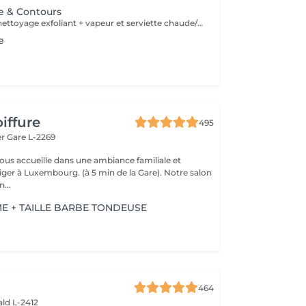
be & Contours
Soins profond + nettoyage exfoliant + vapeur et serviette chaude/froide
e
iffure
495
er
Gare L-2269
vous accueille dans une ambiance familiale et
r à Luxembourg. (à 5 min de la Gare). Notre salon
...
 + TAILLE BARBE TONDEUSE
464
ld L-2412