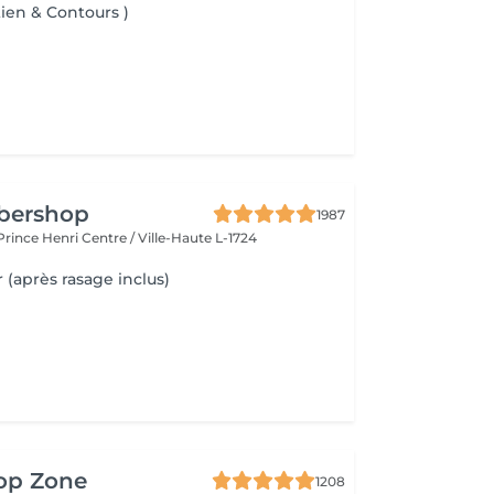
tien & Contours )
rbershop
1987
 Prince Henri
Centre / Ville-Haute L-1724
 (après rasage inclus)
top Zone
1208