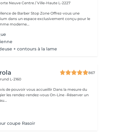
 Porte Neuve
Centre / Ville-Haute L-2227
 de Barber Stop Zone Offrez-vous une
ium dans un espace exclusivement conçu pour le
homme moderne...
que
cienne
deuse + contours à la lame
rola
867
rund L-2160
ouvoir vous accueillir Dans la mesure du
égier les rendez-rendez-vous On-Line -Réserver un
au...
ur coupe Rasoir