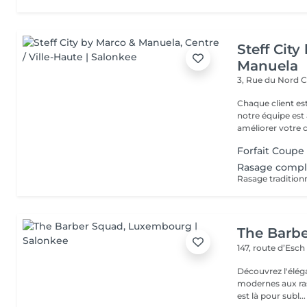
Steff Cit
Manuela
3, Rue du Nord
C
Chaque client es
notre équipe est 
améliorer votre co
Forfait Coupe
Rasage compl
Rasage tradition
The Barb
147, route d’Esc
Découvrez l'élég
modernes aux ras
est là pour subl...