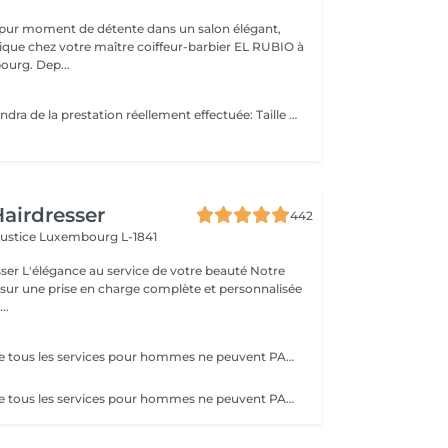
 pur moment de détente dans un salon élégant,
que chez votre maître coiffeur-barbier EL RUBIO à
urg. Dep...
Le prix final dépendra de la prestation réellement effectuée: Taille barbe : 26 EUR Taille barbe avec rasage contours : 32.5 EUR Rasage complet avec soins : 32.5 EUR
airdresser
442
Justice
Luxembourg L-1841
beauté Notre
 sur une prise en charge complète et personnalisée
..
Veuillez noter que tous les services pour hommes ne peuvent PAS être réservés en ligne. Merci d'appeler ou de passer pour réserver ces derniers. Quiconque ne respecte pas cela et réserve un service pour femme à la place ou utilise le compte d'une femme pour bloquer du temps pour le service d'un homme sera bloqué de toutes les réservations futures.
Veuillez noter que tous les services pour hommes ne peuvent PAS être réservés en ligne. Merci d'appeler ou de passer pour réserver ces derniers. Quiconque ne respecte pas cela et réserve un service pour femme à la place ou utilise le compte d'une femme pour bloquer du temps pour le service d'un homme sera bloqué de toutes les réservations futures.