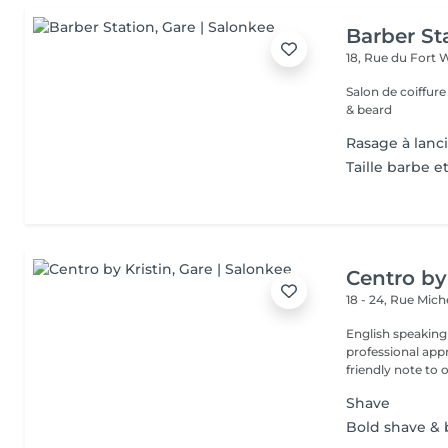
Barber St
18, Rue du Fort 
Salon de coiffur
& beard
Rasage à lanc
Taille barbe e
Centro by
18 - 24, Rue Mic
English speaking
professional app
friendly note to o
Shave
Bold shave &