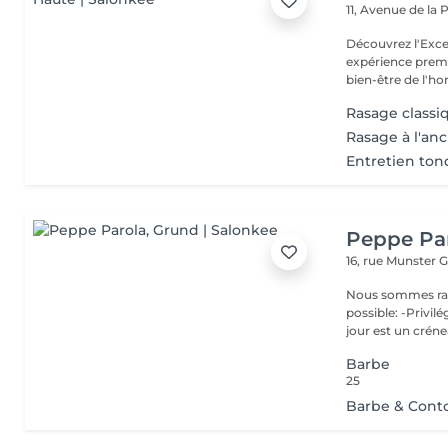
11, Avenue de la
Découvrez l'Excellence
expérience prem
bien-être de l'
Rasage classi
Rasage à l'an
Entretien ton
Peppe Pa
16, rue Munster
G
Nous sommes ravis de p
possible: -Privil
jour est un créne
Barbe
25
Barbe & Conto