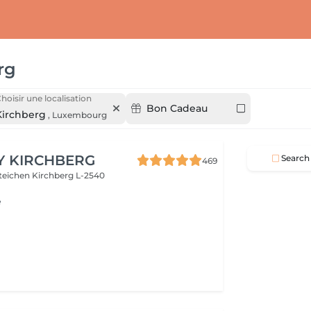
rg
hoisir une localisation
Bon Cadeau
Kirchberg
,
Luxembourg
Y KIRCHBERG
Search
469
steichen
Kirchberg L-2540
e