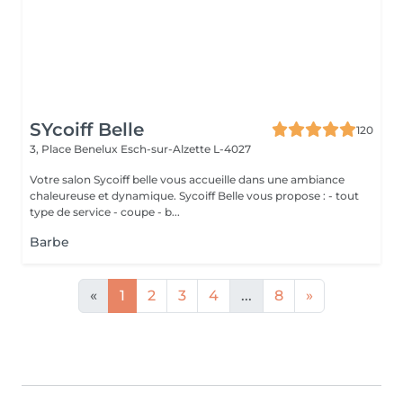
SYcoiff Belle
120
3, Place Benelux
Esch-sur-Alzette L-4027
Votre salon Sycoiff belle vous accueille dans une ambiance
chaleureuse et dynamique. Sycoiff Belle vous propose : - tout
type de service - coupe - b...
Barbe
«
1
2
3
4
...
8
»