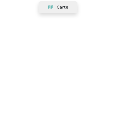
Carte
Société
Support
Équipe
&
Carrières
Référencer votre salon
Légal
Exercer le droit de rétractation
Conditions Générales
Politique de protection des données