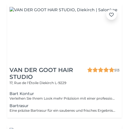
VAN DER GOOT HAIR
513
STUDIO
17, Rue de l'Étoile
Diekirch L-9229
Bart Kontur
Verleihen Sie Ihrem Look mehr Präzision mit einer professionellen Bartkontur. Der Bart wird sauber getrimmt, in Form gebracht und exakt definiert. Durch präzise Konturen und sorgfältige Detailarbeit wird Ihre natürliche Gesichtsstruktur optimal betont und ein gepflegtes, klares Ergebnis erzielt.
Bartrasur
Eine präzise Bartrasur für ein sauberes und frisches Ergebnis. Die Haut wird glatt rasiert und fühlt sich weich und gepflegt an.