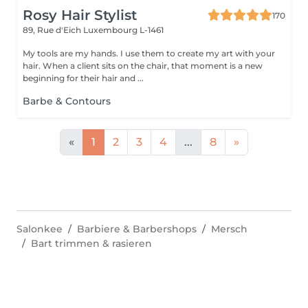
Rosy Hair Stylist
170
89, Rue d'Eich
Luxembourg L-1461
My tools are my hands. I use them to create my art with your
hair. When a client sits on the chair, that moment is a new
beginning for their hair and ...
Barbe & Contours
«
1
2
3
4
...
8
»
Salonkee
Barbiere & Barbershops
Mersch
Bart trimmen & rasieren