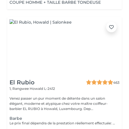
COUPE HOMME + TAILLE BARBE TONDEUSE
El Rubio
463
1, Rangwee
Howald L-2412
Venez passer un pur moment de détente dans un salon
élégant, moderne et atypique chez votre maître coiffeur-
barbier EL RUBIO à Howald, Luxembourg. Dep...
Barbe
Le prix final dépendra de la prestation réellement effectuée: Taille barbe : 26 EUR Taille barbe avec rasage contours : 32.5 EUR Rasage complet avec soins : 32.5 EUR