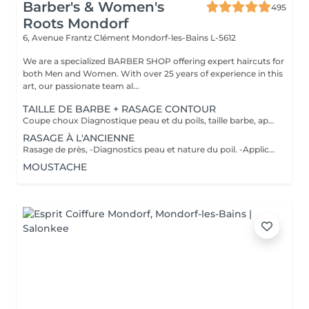
Barber's & Women's
495
Roots Mondorf
6, Avenue Frantz Clément
Mondorf-les-Bains L-5612
We are a specialized BARBER SHOP offering expert haircuts for
both Men and Women. With over 25 years of experience in this
art, our passionate team al...
TAILLE DE BARBE + RASAGE CONTOUR
Coupe choux Diagnostique peau et du poils, taille barbe, application d'un pre shave ou huile de rasage, bain chaud, rasage contour avec mousse à l'ancienne, bain froid et pour finir soin pierre d'alun ou after shave et massage faciale
RASAGE À L'ANCIENNE
Rasage de près, -Diagnostics peau et nature du poil. -Application d'un pré shave ou huile de rasage. -Bain chaud avec vapothérapie aux huiles essentielles. -Premier passage de lames avec mousse à l'ancienne, rinçage de la peau, deuxième passage de lames, bain froid. -Soin avec pierre d'alun ou after shave. -Massage faciale.
MOUSTACHE