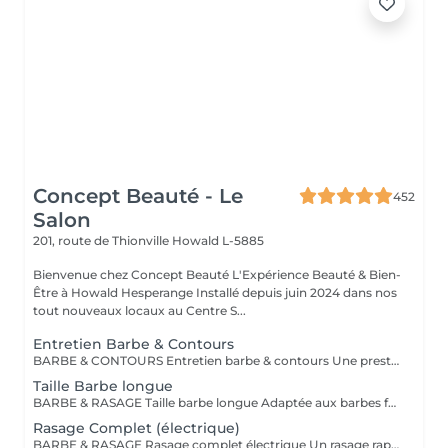
Concept Beauté - Le
452
Salon
201, route de Thionville
Howald L-5885
Bienvenue chez Concept Beauté L'Expérience Beauté & Bien-
Être à Howald Hesperange Installé depuis juin 2024 dans nos
tout nouveaux locaux au Centre S...
Entretien Barbe & Contours
BARBE & CONTOURS Entretien barbe & contours Une prestation idéale pour entretenir votre barbe et lui donner une forme nette et soignée. Cyril redéfinit les contours avec précision et travaille la longueur pour un résultat harmonieux. Finition aux ciseaux et à la tondeuse. Bienvenue dans notre espace Barber avec Cyril, notre expert barbier Nous accueillons notre clientèle masculine dans un espace Barber élégant et moderne, où Cyril, notre barbier, met son expertise au service de votre style. Que ce soit pour une coupe de cheveux impeccable ou un soin de barbe sur mesure, chaque prestation est réalisée avec précision et savoir-faire, dans une ambiance conviviale et raffinée.
Taille Barbe longue
BARBE & RASAGE Taille barbe longue Adaptée aux barbes fournies et longues, cette prestation permet d'équilibrer les volumes et de structurer votre barbe tout en respectant votre style. La coupe est réalisée aux ciseaux et à la tondeuse, avec des soins spécifiques pour nourrir et discipliner le poil. Bienvenue dans notre espace Barber avec Cyril, notre expert barbier Nous accueillons notre clientèle masculine dans un espace Barber élégant et moderne, où Cyril, notre barbier, met son expertise au service de votre style. Que ce soit pour une coupe de cheveux impeccable ou un soin de barbe sur mesure, chaque prestation est réalisée avec précision et savoir-faire, dans une ambiance conviviale et raffinée.
Rasage Complet (électrique)
BARBE & RASAGE Rasage complet électrique Un rasage rapide et efficace réalisé à la tondeuse et à la shavette électrique, idéal pour un look soigné et sans irritation. Bienvenue dans notre espace Barber avec Cyril, notre expert barbier Nous accueillons notre clientèle masculine dans un espace Barber élégant et moderne, où Cyril, notre barbier, met son expertise au service de votre style. Que ce soit pour une coupe de cheveux impeccable ou un soin de barbe sur mesure, chaque prestation est réalisée avec précision et savoir-faire, dans une ambiance conviviale et raffinée.