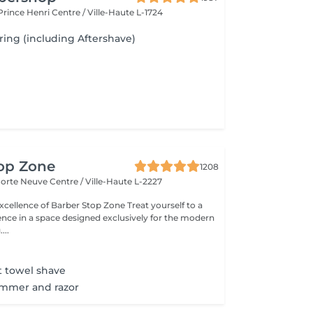
 Prince Henri
Centre / Ville-Haute L-1724
ing (including Aftershave)
top Zone
1208
 Porte Neuve
Centre / Ville-Haute L-2227
ce of Barber Stop Zone Treat yourself to a
ce in a space designed exclusively for the modern
...
t towel shave
immer and razor