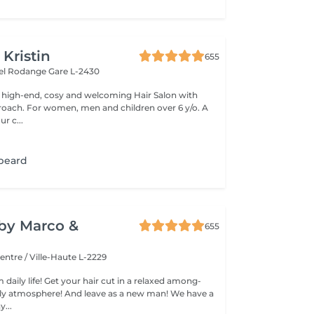
 Kristin
655
hel Rodange
Gare L-2430
 high-end, cosy and welcoming Hair Salon with
roach. For women, men and children over 6 y/o. A
ur c...
 beard
y by Marco &
655
entre / Ville-Haute L-2229
 daily life! Get your hair cut in a relaxed among-
 atmosphere! And leave as a new man! We have a
...