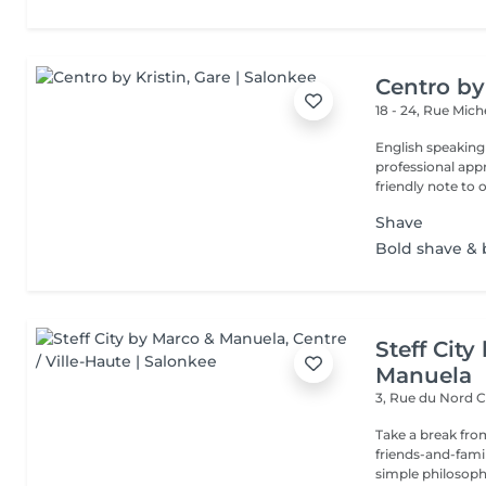
Centro by
18 - 24, Rue Mic
English speaking
professional app
friendly note to o
Shave
Bold shave &
Steff Cit
Manuela
3, Rue du Nord
C
Take a break from
friends-and-family
simple philosophy