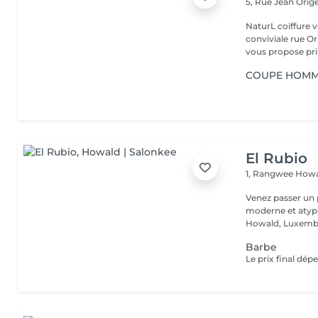
5, Rue Jean Orig
NaturL coiffure 
conviviale rue Orige
vous propose prin
COUPE HOMME
El Rubio
1, Rangwee
Howa
Venez passer un
moderne et atypi
Howald, Luxembo
Barbe