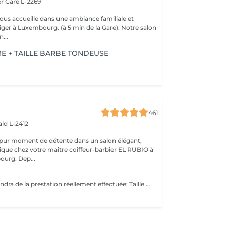
er
Gare L-2269
vous accueille dans une ambiance familiale et
r à Luxembourg. (à 5 min de la Gare). Notre salon
...
 + TAILLE BARBE TONDEUSE
461
ld L-2412
 pur moment de détente dans un salon élégant,
que chez votre maître coiffeur-barbier EL RUBIO à
urg. Dep...
Le prix final dépendra de la prestation réellement effectuée: Taille barbe : 26 EUR Taille barbe avec rasage contours : 32.5 EUR Rasage complet avec soins : 32.5 EUR