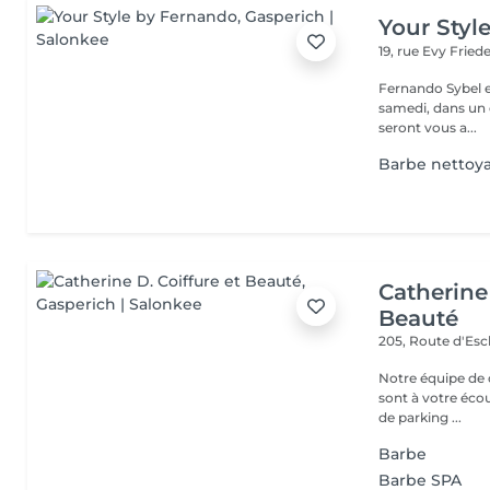
Your Styl
19, rue Evy Fried
Fernando Sybel e
samedi, dans un cadre rel
seront vous a...
Barbe nettoya
Catherine 
Beauté
205, Route d'Es
Notre équipe de c
sont à votre écoute
de parking ...
Barbe
Barbe SPA