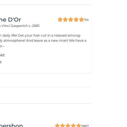
che D'Or
114
a Vinci
Gasperich L-2681
 daily life! Get your hair cut in a relaxed among-
 atmosphere! And leave as a new man! We have a
...
let
e
rbershop
1987