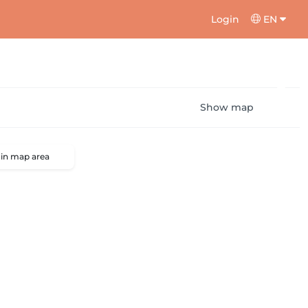
Login
EN
Show map
 in map area