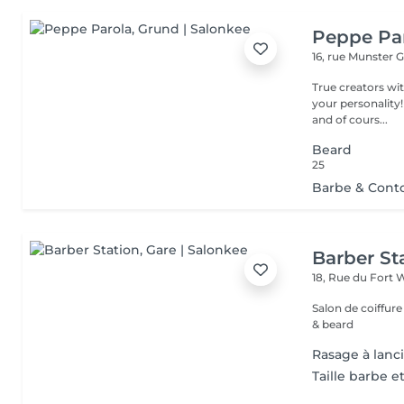
Peppe Pa
16, rue Munster
G
True creators wit
your personality!
and of cours...
Beard
25
Barbe & Conto
Barber St
18, Rue du Fort 
Salon de coiffur
& beard
Rasage à lanc
Taille barbe e