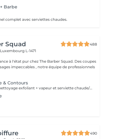
 + Barbe
nel complet avec serviettes chaudes.
er Squad
488
h
Luxembourg L-1471
ance à l'état pur chez The Barber Squad. Des coupes
ages impeccables , notre équipe de professionnels
be & Contours
Soins profond + nettoyage exfoliant + vapeur et serviette chaude/froide
e
iffure
490