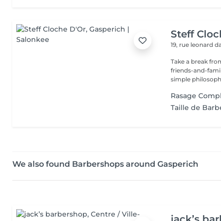
Steff Clo
19, rue leonard d
Take a break from
friends-and-family
simple philosophy
Rasage Comp
Taille de Barb
We also found Barbershops around Gasperich
jack’s ba