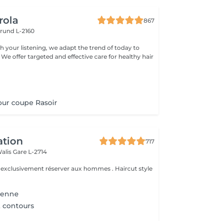
rola
867
rund L-2160
h your listening, we adapt the trend of today to
 We offer targeted and effective care for healthy hair
ur coupe Rasoir
ation
717
Walis
Gare L-2714
e exclusivement réserver aux hommes . Haircut style
ienne
t contours