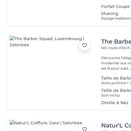
Forfait Coupe
Shaving
Rasage tradition
The Barb
147, route d’Esc
Découvrez l'élég
modernes aux ras
est là pour subl...
Taille de Bar
Taille de Barb
Soin inclus
Oreille & Nez
Natur'L Co