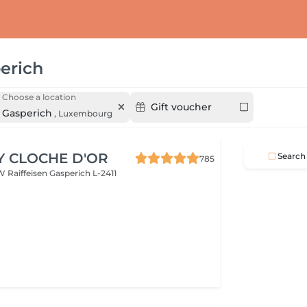
erich
Choose a location
Gift voucher
Gasperich
,
Luxembourg
Y CLOCHE D'OR
Search
785
W Raiffeisen
Gasperich L-2411