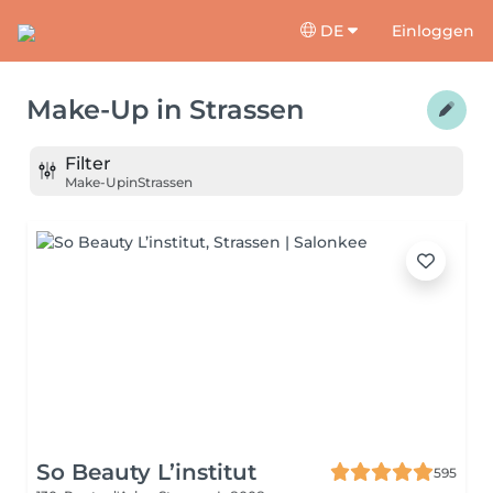
DE
Einloggen
Make-Up
in
Strassen
Filter
Make-Up
in
Strassen
So Beauty L’institut
595