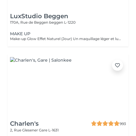
LuxStudio Beggen
170A, Rue de Beggen
beggen L-1220
MAKE UP
Make-up Glow Effet Naturel (Jour) Un maquillage léger et lumineux qui sublime votre beauté naturelle. Idéal pour la journée, rendez-vous professionnels ou shootings naturels. Teint unifié, regard réveillé, sans surcharge. Frais, discret et élégant. Make-up Glamour Événements & Soirées Un maquillage sophistiqué avec une tenue renforcée, parfait pour fêtes, mariages ou séances photo. Association d'un teint parfait, d'un regard travaillé et de corrections subtiles pour un effet wow qui reste naturel. Élégance, intensité et mise en valeur. Make-up Luxe Haute Définition & Longue Durée Un maquillage professionnel avec préparation complète de la peau, correction des volumes, camouflage des imperfections et mise en lumière des traits. Tenue extrême, idéal pour caméras HD, mariée, ou occasions exigeantes. Finition impeccable, résultat haut de gamme.
Charlen's
993
2, Rue Glesener
Gare L-1631