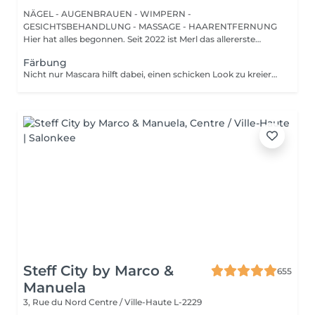
NÄGEL - AUGENBRAUEN - WIMPERN -
GESICHTSBEHANDLUNG - MASSAGE - HAARENTFERNUNG
Hier hat alles begonnen. Seit 2022 ist Merl das allererste
Zuhause der ...
Färbung
Nicht nur Mascara hilft dabei, einen schicken Look zu kreieren, sondern auch das Färben Ihrer Wimpern! Wie wird das Wimpern färben durchgeführt? - Wimpern werden gewaschen - Augencreme wird aufgetragen - Klebeband und die Patches werden aufgetragen - färben - Klebeband und die Patches werden entfernt Altersbeschränkungen: empfohlenes Mindestalter ab 14 Jahren. Empfehlungen nach dem Eingriff: die Wimpern 24 Stunden nach dem Eingriff nicht nass machen. Frequenz: einmal in 2-3 Wochen.
Steff City by Marco &
655
Manuela
3, Rue du Nord
Centre / Ville-Haute L-2229