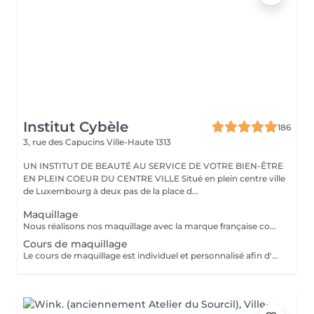
Institut Cybèle
186
3, rue des Capucins
Ville-Haute 1313
UN INSTITUT DE BEAUTÉ AU SERVICE DE VOTRE BIEN-ÊTRE
EN PLEIN COEUR DU CENTRE VILLE Situé en plein centre ville
de Luxembourg à deux pas de la place d...
Maquillage
Nous réalisons nos maquillage avec la marque française couleur caramel. Couleur caramel est la marque naturelle et bio de référence. Couleur Caramel propose des produits de beauté de haute qualité respectant la nature, l'homme et les animaux. Plus qu'une marque de maquillage, ses produits permettent de traiter la peau grâce à des formules riches en actifs bio. On y retrouve des des actifs végétaux tels que l'huile d'argan bio, l'huile d'abricot et d'avocat bio ou encore l'acide hyaluronique naturelle... qui sont tous reconnus pour leurs propriétés régénérantes, nourrissantes, illuminatrices ou anti-âge.
Cours de maquillage
Le cours de maquillage est individuel et personnalisé afin d'apprendre les bons gestes et de choisir les bons produits adaptés à sa peau et son visage. Ce cours offre une bonne base aux débutantes et permet aux plus confirmés de se perfectionner. Nous réalisons nos cours de maquillage avec la marque française couleur caramel. Couleur caramel est la marque naturelle et bio de référence. Couleur Caramel propose des produits de beauté de haute qualité respectant la nature, l'homme et les animaux. Plus qu'une marque de maquillage, ses produits permettent de traiter la peau grâce à des formules riches en actifs bio. On y retrouve des des actifs végétaux tels que l'huile d'argan bio, l'huile d'abricot et d'avocat bio ou encore l'acide hyaluronique naturelle... qui sont tous reconnus pour leurs propriétés régénérantes, nourrissantes, illuminatrices ou anti-âge.