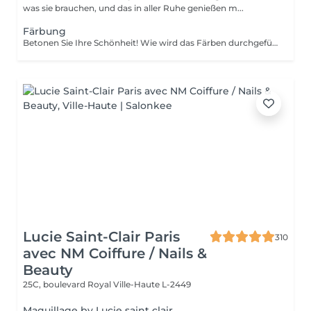
was sie brauchen, und das in aller Ruhe genießen m...
Färbung
Betonen Sie Ihre Schönheit! Wie wird das Färben durchgeführt? - Farbe oder Henna wird aufgetragen und 5 Minuten lang belassen. - Überschüssige Farbe wird entfernt. - Antiseptikum und Creme werden aufgetragen. Altersbeschränkungen: empfohlenes Alter ab 14 Jahren. Empfehlungen nach dem Eingriff: Augenbrauen 12 Stunden lang nicht waschen und kein Make-up auftragen. Häufigkeit: einmal in 3 Wochen.
Lucie Saint-Clair Paris
310
avec NM Coiffure / Nails &
Beauty
25C, boulevard Royal
Ville-Haute L-2449
Maquillage by Lucie saint clair