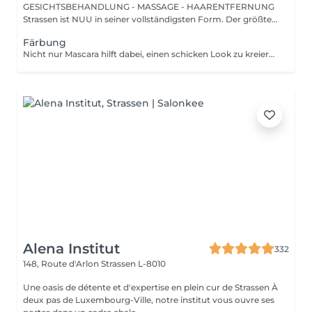
GESICHTSBEHANDLUNG - MASSAGE - HAARENTFERNUNG
Strassen ist NUU in seiner vollständigsten Form. Der größte
Sal...
Färbung
Nicht nur Mascara hilft dabei, einen schicken Look zu kreieren, sondern auch das Färben Ihrer Wimpern! Wie wird das Wimpern färben durchgeführt? - Wimpern werden gewaschen - Augencreme wird aufgetragen - Klebeband und die Patches werden aufgetragen - färben - Klebeband und die Patches werden entfernt Altersbeschränkungen: empfohlenes Mindestalter ab 14 Jahren. Empfehlungen nach dem Eingriff: die Wimpern 24 Stunden nach dem Eingriff nicht nass machen. Frequenz: einmal in 2-3 Wochen.
Alena Institut
332
148, Route d'Arlon
Strassen L-8010
Une oasis de détente et d'expertise en plein cur de Strassen À
deux pas de Luxembourg-Ville, notre institut vous ouvre ses