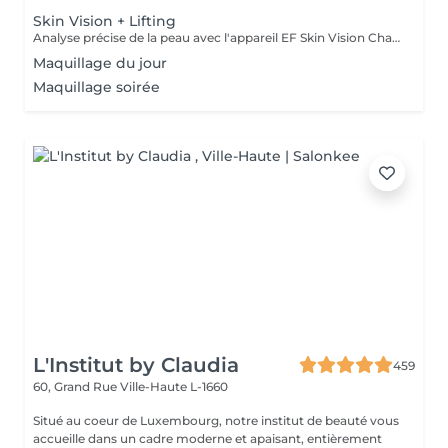
Skin Vision + Lifting
Analyse précise de la peau avec l'appareil EF Skin Vision Chaque peau étant unique, nous analysons ensemble les besoins actuels de votre peau. L'appareil diagnostic effectue une analyse complète. Il détermine l'identité de votre peau en quelques minutes, en se basant sur 9 paramètres spécifiques: hydratation, excès de sébum, élasticité, desquamation, pores, taches pigmentaires, rides pattes d'oie, rides du front, couperose. Soin anti-âge liftant pour une peau plus ferme. Les produits pénètrent profondément grâce au, Sono Lifter qui permet également d'agir sur les cicatrices d'acné. Le relâchement de la peau, les rides et les rides d'expression sont atténuées grâce au RF Tightener. Pour raffermir et redessiner l'ovale du visage.
Maquillage du jour
Maquillage soirée
L'Institut by Claudia
459
60, Grand Rue
Ville-Haute L-1660
Situé au coeur de Luxembourg, notre institut de beauté vous
accueille dans un cadre moderne et apaisant, entièrement