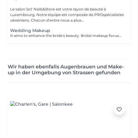
Le salon Sol' Nails&Store est votre rayon de beauté à
Luxembourg. Notre équipe est composée de PROspécialistes
ukrainiens. Chacun d'entre nous a plus...
Wedding Makeup
It aims to enhance the bride's beauty. Bridal makeup focuses on creating a flawless elegant and timeless look for your special day. It includes: - perfect foundation - correction - eyes makeup - eyebrows - perfect lips
Wir haben ebenfalls Augenbrauen und Make-
up in der Umgebung von Strassen gefunden