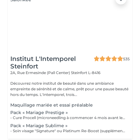
Institut L'Intemporel
535
Steinfort
2A, Rue Ermesinde (Pall Center)
Steinfort L-8416
Découvrez notre institut de beauté dans une ambiance
empreinte de sérénité et de calme, prêt pour une pause beauté
hors du temps. L'Intemporel, trois...
Maquillage mariée et essai préalable
Pack « Mariage Prestige »
- Cure Procell (microneedling à commencer 4 mois avant le jour J) ou cure Soin Signature. - Gommage du corps et massage 1h : 1 semaine avant le jour J - Beauté des mains et beauté des pieds (vernis semi permanent en supplément) : 2 jours avant le jour J - Maquillage Mariée, le jour J + essai à votre convenance - Épilations au choix, 2 jours avant le jour J 1099€ au lieu de 1435€
Pack « Mariage Sublime »
- Soin visage "Signature" ou Platinum Re-Boost (supplément de 25€) - Gommage du corps - Massage détente dos et épaules - Beauté des pieds et vernis simple (semi permanent + 6€) - Beauté des mains et vernis classique (semi permanent + 15€) - Maquillage Mariée + essai préalable - Épilations au choix (cire classique) Forfait à planifier avec votre esthéticienne 599€ au lieu de 728€