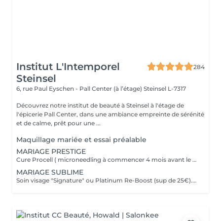
Institut L'Intemporel
284
Steinsel
6, rue Paul Eyschen - Pall Center (à l’étage)
Steinsel L-7317
Découvrez notre institut de beauté à Steinsel à l'étage de
l'épicerie Pall Center, dans une ambiance empreinte de sérénité
et de calme, prêt pour une ...
Maquillage mariée et essai préalable
MARIAGE PRESTIGE
Cure Procell ( microneedling à commencer 4 mois avant le jour J) ou cure Soin Signature. Gommage du corps et massage 1h : 1 semaine avant le jour J. Beauté des mains et beauté des pieds ( vernis semi permanent en supplément): 2 jours avant le jour J. Maquillage Mariée, le jour J + essai à votre convenance. Épilations au choix ( jambes entières, maillot intégral, aisselles , visage ou - ), 2 jours avant le jour J. Dates modulables évidemment. 1099€ à la place de 1435€.
MARIAGE SUBLIME
Soin visage "Signature" ou Platinum Re-Boost (sup de 25€). 1 semaine avant le jour J. Gommage du corps. 2 à 3 jours avant le jour J. Massage détente dos et épaules. 1 jour avant le jour J Beauté des pieds+ vernis simple ( semi permanent +6€). 2 jours avant le jour J Beauté des mains+ vernis classique ( semi permanent +15€). 2 à 3 jours avant le jour J Maquillage Mariée + essai. le jour J et l'essai au choix Épilations au choix ( jambes entières, maillot intégral, aisselles , visage ou - ), ( cire classique ). 3 jours avant le jour J Forfait à planifier avec votre esthéticienne, dates modulables évidemment 599€ à la place de 728€