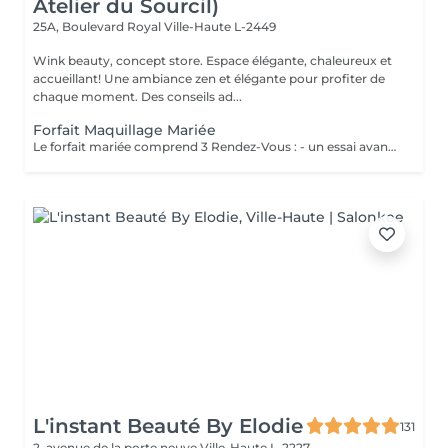
Atelier du Sourcil)
25A, Boulevard Royal
Ville-Haute L-2449
Wink beauty, concept store. Espace élégante, chaleureux et
accueillant! Une ambiance zen et élégante pour profiter de
chaque moment. Des conseils ad...
Forfait Maquillage Mariée
Le forfait mariée comprend 3 Rendez-Vous : - un essai avant la prestation du jour J ( Afin de déterminer vos besoins, vos envies, la thématique de cette journée ) - une épilation des sourcils ( Pour ouvrir, & sublimer le regard ) - Maquillage Jour J ( Réalisation du maquillage décidé lors du rendez-vous test )
L'instant Beauté By Elodie
131
2, avenue de la porte neuve
Ville-Haute L-2227