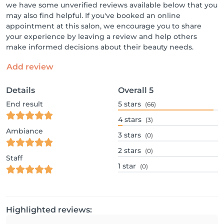
we have some unverified reviews available below that you
may also find helpful. If you've booked an online
appointment at this salon, we encourage you to share
your experience by leaving a review and help others
make informed decisions about their beauty needs.
Add review
Details
Overall
5
End result
5
stars
(66)
4
stars
(3)
Ambiance
3
stars
(0)
2
stars
(0)
Staff
1
star
(0)
Highlighted reviews: