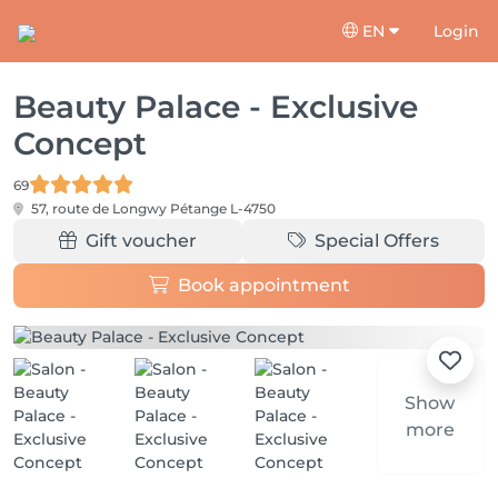
EN
Login
Beauty Palace - Exclusive
Concept
69
57, route de Longwy
Pétange L-4750
Gift voucher
Special Offers
Book appointment
Show
more