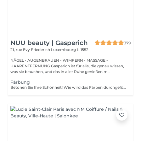
NUU beauty | Gasperich
379
21, rue Evy Friederich
Luxembourg L-1552
NÄGEL - AUGENBRAUEN - WIMPERN - MASSAGE -
HAARENTFERNUNG Gasperich ist für alle, die genau wissen,
was sie brauchen, und das in aller Ruhe genießen m...
Färbung
Betonen Sie Ihre Schönheit! Wie wird das Färben durchgeführt? - Farbe oder Henna wird aufgetragen und 5 Minuten lang belassen. - Überschüssige Farbe wird entfernt. - Antiseptikum und Creme werden aufgetragen. Altersbeschränkungen: empfohlenes Alter ab 14 Jahren. Empfehlungen nach dem Eingriff: Augenbrauen 12 Stunden lang nicht waschen und kein Make-up auftragen. Häufigkeit: einmal in 3 Wochen.