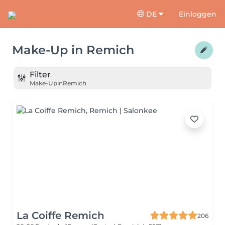
DE
Einloggen
Make-Up
in
Remich
Filter
Make-Up
in
Remich
La Coiffe Remich
206