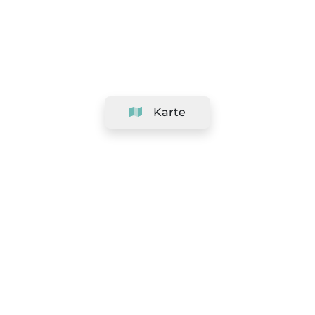
Karte
Unternehmen
Support
Team
&
Jobs
Ihr Geschäft hinzufügen
Rechtlich