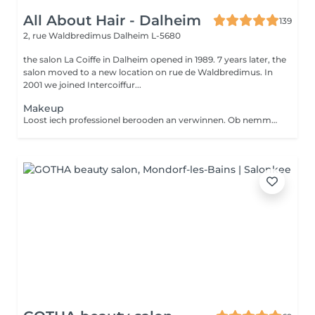
All About Hair - Dalheim
139
2, rue Waldbredimus
Dalheim L-5680
the salon La Coiffe in Dalheim opened in 1989. 7 years later, the
salon moved to a new location on rue de Waldbredimus. In
2001 we joined Intercoiffur...
Makeup
Loost iech professionel berooden an verwinnen. Ob nemmen e klengen Alldags Look oder dach mei stark vir owes op den Tour?