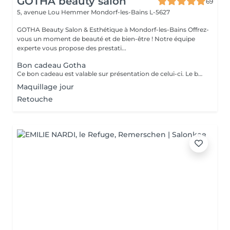
GOTHA beauty salon
69
5, avenue Lou Hemmer
Mondorf-les-Bains L-5627
GOTHA Beauty Salon & Esthétique à Mondorf-les-Bains Offrez-
vous un moment de beauté et de bien-être ! Notre équipe
experte vous propose des prestati...
Bon cadeau Gotha
Ce bon cadeau est valable sur présentation de celui-ci. Le bénéficiaire pourra librement choisir les prestations de son choix, selon ses envies et ses besoins, dans la limite du montant indiqué. Les bons cadeaux sont valables pendant une durée d’un an à compter de leur date d’émission. Pour les entreprises et les professionnels, nous proposons également des bons cadeaux personnalisés, préparés sur demande et disponibles au retrait directement au salon.
Maquillage jour
Retouche