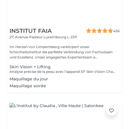
INSTITUT FAIA
456
27, Avenue Pasteur
Luxembourg L-2311
Im Herzen von Limpertsberg verkörpert unser
Schönheitsinstitut die perfekte Verbindung von Fachwissen
und Exzellenz. Unser engagiertes Expertenteam e...
Skin Vision + Lifting
Analyse précise de la peau avec l'appareil EF Skin Vision Chaque peau étant unique, nous analysons ensemble les besoins actuels de votre peau. L'appareil diagnostic effectue une analyse complète. Il détermine l'identité de votre peau en quelques minutes, en se basant sur 9 paramètres spécifiques: hydratation, excès de sébum, élasticité, desquamation, pores, taches pigmentaires, rides pattes d'oie, rides du front, couperose. Soin anti-âge liftant pour une peau plus ferme. Les produits pénètrent profondément grâce au, Sono Lifter qui permet également d'agir sur les cicatrices d'acné. Le relâchement de la peau, les rides et les rides d'expression sont atténuées grâce au RF Tightener. Pour raffermir et redessiner l'ovale du visage.
Maquillage du jour
Maquillage soirée