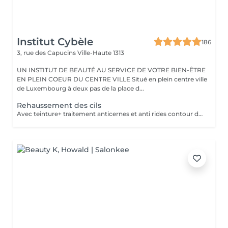
Institut Cybèle
186
3, rue des Capucins
Ville-Haute 1313
UN INSTITUT DE BEAUTÉ AU SERVICE DE VOTRE BIEN-ÊTRE
EN PLEIN COEUR DU CENTRE VILLE Situé en plein centre ville
de Luxembourg à deux pas de la place d...
Rehaussement des cils
Avec teinture+ traitement anticernes et anti rides contour des yeux. Il décuple complètement les effets du mascara et apporte courbure et longueur nécessaire pour un regard dune profondeur impressionnante. Les cils paraissent plus longs et plus denses pour 8 à 10 semaines de cils XXL !