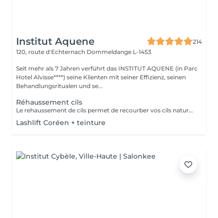
Institut Aquene
214
120, route d'Echternach
Dommeldange L-1453
Seit mehr als 7 Jahren verführt das INSTITUT AQUENE (in Parc
Hotel Alvisse****) seine Klienten mit seiner Effizienz, seinen
Behandlungsritualen und se...
Réhaussement cils
Le rehaussement de cils permet de recourber vos cils naturels afin de souligner le regard. dans cette prestation une teinture cils (pour foncer vos cils) ainsi qu'un soin à la kératine (pour renourrir en profondeur, car le rehaussement assèche un peu le cil). Grâce à cette prestation vous aurez déjà bonne mine au réveil!!
Lashlift Coréen + teinture