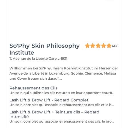
So'Phy Skin Philosophy
408
Institute
7, Avenue de la Liberté
Gare L-1931
Willkommen bei So'Phy, Ihrem Kosmetikinstitut im Herzen der
Avenue de la Liberté in Luxemburg. Sophie, Clémence, Mélissa
und Gwen freuen sich darauf,...
Rehaussement des Cils
Un soin qui sublime les cils naturels en leur apportant courbure, longueur visuelle et ouverture du regard. Le rehaussement agit dès la racine pour lifter les cils et créer un effet naturel, élégant et durable, sans recours aux extensions. Le regard paraît plus ouvert, les cils plus longs et parfaitement définis. Une teinture peut être ajoutée en option pour intensifier le résultat et apporter davantage de profondeur au regard. Le résultat est visible pendant plusieurs semaines, pour un regard frais et réveillé au quotidien.
Lash Lift & Brow Lift - Regard Complet
Un soin complet qui associe le rehaussement des cils et le brow lift pour sublimer l’ensemble du regard. Les cils sont liftés dès la racine pour apporter longueur visuelle et ouverture du regard, tandis que les sourcils sont restructurés, disciplinés et redessinés pour un résultat net et harmonieux. Le regard est intensifié, mieux encadré et naturellement mis en valeur. Une solution idéale pour un effet soigné, élégant et durable, sans maquillage au quotidien.
Lash Lift & Brow Lift + Teinture cils – Regard
intensifié
Un soin complet qui associe le rehaussement des cils, le brow lift et la teinture des cils pour un regard encore plus intense et défini. Les cils sont liftés et teintés pour un effet plus profond et visible, tandis que les sourcils sont restructurés et disciplinés pour encadrer parfaitement le regard. Le contraste est renforcé, le regard est plus marqué tout en conservant un rendu naturel et élégant. Idéal pour celles et ceux qui souhaitent un résultat plus soutenu sans maquillage.