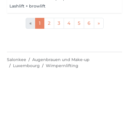
Lashlift + browlift
«
1
2
3
4
5
6
»
Salonkee
Augenbrauen und Make-up
Luxembourg
Wimpernlifting