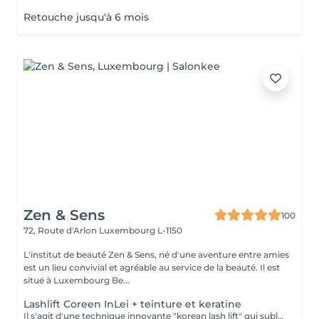
Retouche jusqu'à 6 mois
Zen & Sens
100
72, Route d'Arlon
Luxembourg L-1150
L'institut de beauté Zen & Sens, né d'une aventure entre amies
est un lieu convivial et agréable au service de la beauté. Il est
situé à Luxembourg Be...
Lashlift Coreen InLei + teinture et keratine
Il s'agit d'une technique innovante "korean lash lift" qui sublime et réhausse les cils sans avoir recours à de faux cils. Vos cils sont galbés, plus intenses. Votre regard sera éclatant, plus jeune et pétillant. Tous les produits utilisés sont controlés, certifiés selon les normes européennes, et fabriqués en Italie.