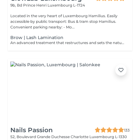
9b, Bd Prince Henri
Luxembourg L-1724
Located in the very heart of Luxembourg Hamilius. Easily
accessible by public transport: Bus & tram stop Hamilius.
Convenient parking nearby: - Mo...
Brow | Lash Lamination
An advanced treatment that restructures and sets the natural hairs into the desired shape, creating a fuller, more defined, and lifted appearance. Perfect for taming unruly brows or enhancing the natural curve of the lashes. The result usually lasts about 4-6 weeks. TREATMENT OPTIONS: -Brow Lamination -Lash Lamination -Brow& Lash Lamination Brow Lamination includes brow shaping and tinting. Lash Lamination includes lash tinting. All services are performed as part of the treatment and included in the price. BENEFITS: - Defined and structured brows and lashes - Fuller, more lifted appearance - Long-lasting results - Enhanced facial harmony - Reduced need for daily makeup INDICATIONS: - Asymmetrical or undefined brows - Light or sparse brows/lashes - Unruly or downward-growing hairs - Desire for a polished, natural look CONTRAINDICATIONS: - Skin irritation - Active inflammation or infection - Allergic reactions to products AFTERCARE: - Avoid water, heat, and steam for 24 hours - Do not rub or manipulate the treated area - Use gentle, nourishing products - Brush brows/lashes daily to maintain shape A refined approach to naturally enhanced, perfectly styled brows and lashes.
Nails Passion
133
52, Boulevard Grande Duchesse Charlotte
Luxembourg L-1330