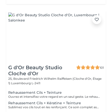
G d'Or Beauty Studio
101
Cloche d'Or
25, Boulevard Friedrich Wilhelm Raiffeisen (Cloche d'Or, Étage
1)
Luxembourg L-2411
Rehaussement Cils + Teinture
Ouvrez et intensifiez votre regard en un seul geste. Le rehaussement apporte une belle courbure naturelle, tandis que la teinture fonce les cils pour un effet mascara sans maquillage. Résultat : un regard plus ouvert, défini et élégant, dès le réveil.
Rehaussement Cils + Kératine + Teinture
Sublimez vos cils tout en les renforçant. Ce soin complet associe un rehaussement pour ouvrir le regard, une teinture pour intensifier et un soin à la kératine pour nourrir et fortifier les cils. Résultat : des cils plus courbés, plus foncés et visiblement plus sains, pour un regard naturellement sublimé sans maquillage.