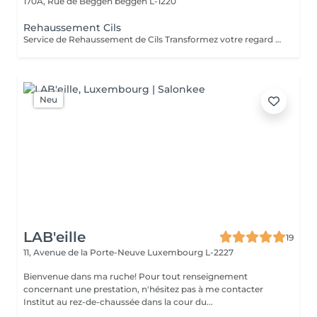
170A, Rue de Beggen
beggen L-1220
Rehaussement Cils
Service de Rehaussement de Cils Transformez votre regard avec notre service de rehaussement de cils, disponible avec ou sans teinture. Notre technique avancée inclut : - *Courbure Durable* : Nous sublimons vos cils naturels en leur apportant une courbure élégante et durable. - *Option avec Teinture* : Pour un effet encore plus spectaculaire, ajoutez de la couleur à vos cils, vous libérant ainsi de l'utilisation quotidienne de mascara. - *Hydratation Incluse* : Nos traitements incluent une hydratation profonde, garantissant des cils sains et forts. ### Entretien Pour maintenir l'effet souhaité et éviter d'endommager vos cils, nous recommandons de refaire le traitement toutes les 4 à 6 semaines. Ainsi, vous assurez un regard toujours éblouissant tout en préservant la santé de vos cils. Prenez rendez-vous dès aujourd'hui et sublimez la beauté naturelle de vos yeux !
Neu
LAB'eille
19
11, Avenue de la Porte-Neuve
Luxembourg L-2227
Bienvenue dans ma ruche! Pour tout renseignement
concernant une prestation, n'hésitez pas à me contacter
Institut au rez-de-chaussée dans la cour du...