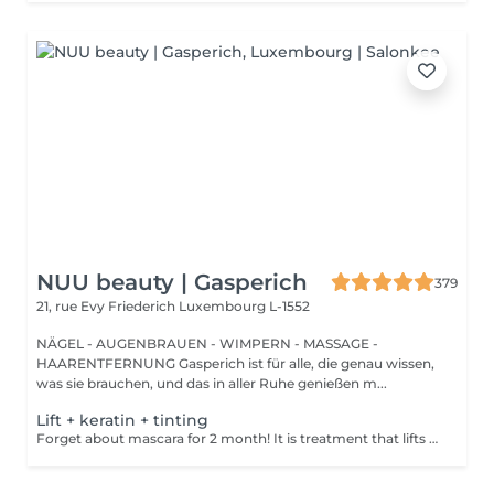
NUU beauty | Gasperich
379
21, rue Evy Friederich
Luxembourg L-1552
NÄGEL - AUGENBRAUEN - WIMPERN - MASSAGE -
HAARENTFERNUNG Gasperich ist für alle, die genau wissen,
was sie brauchen, und das in aller Ruhe genießen m...
Lift + keratin + tinting
Forget about mascara for 2 month! It is treatment that lifts and curls your natural lashes to make them look longer and give them an attractive shape that will open up your eyes. How is lash lamination done? - lashes are washed - eye pad is placed - silicone rods are placed - perming solution is applied - lifting solution is applied - noutralizing solution is applied - henna or paint is applied - keratin is applied - lashes are washed - silicone rods are removed Age restrictions: recommended to do from 14 years. Post procedure recommendations: do not wash eyelashes 24 hours after the procedure. Frequency: once in 4-6 weeks.