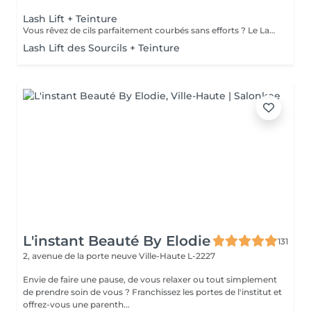
Lash Lift + Teinture
Vous rêvez de cils parfaitement courbés sans efforts ? Le Lash Lift cambre et allonge le cil en le colorant et en le recourbant, sans le sensibiliser et sans douleur. Cette technique dure jusqu'à 4 semaines et ne nécessite pratiquement aucun entretien, un must pour sublimer son regard.
Lash Lift des Sourcils + Teinture
L'instant Beauté By Elodie
131
2, avenue de la porte neuve
Ville-Haute L-2227
Envie de faire une pause, de vous relaxer ou tout simplement
de prendre soin de vous ? Franchissez les portes de l'institut et
offrez-vous une parenth...