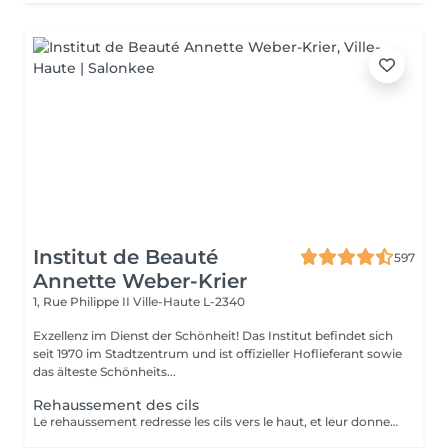
Institut de Beauté
597
Annette Weber-Krier
1, Rue Philippe II
Ville-Haute L-2340
Exzellenz im Dienst der Schönheit! Das Institut befindet sich
seit 1970 im Stadtzentrum und ist offizieller Hoflieferant sowie
das älteste Schönheits...
Rehaussement des cils
Le rehaussement redresse les cils vers le haut, et leur donne une superbe courbure, de la longueur, de la hauteur et du volume : vos cils paraissent plus longs et plus denses. Pour toutes celles qui veulent avoir un regard intense et des cils plus longs c'est une technique qui rallonge vos propres cils sans avoir recours aux extensions de cils. Elle peut être complémentaire à l'application d'extensions de cils, afin de faciliter leur application lorsque vos cils sont trop droits ou trop recourbés : Une beauté en un clin d'oeil ! Le soin ne dure que 45 minutes et n'est pas inconfortable : son effet recourbant dure entre 8 et 12 semaines, ce qui correspond au cycle naturel des cils. Tout de suite après le rehaussement, nous vous proposons soit une teinture des cils, pour intensifier la couleur de vos cils, soit un soin à la kératine, un traitement unique pour nourrir, épaissir et hydrater vos cils naturels ,soit l'application d'un mascara semi-permanent afin d'en améliorer encore l'aspect ' maquillé ' ( tenue 3-4 semaines). Vous avez la possibilité de faire tous ces soins en un même séance :))