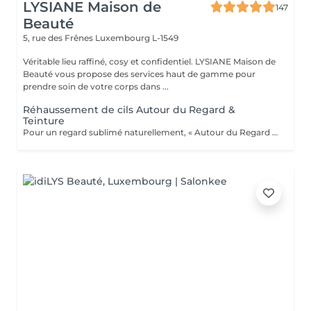
LYSIANE Maison de
147
Beauté
5, rue des Frênes
Luxembourg L-1549
Véritable lieu raffiné, cosy et confidentiel. LYSIANE Maison de
Beauté vous propose des services haut de gamme pour
prendre soin de votre corps dans ...
Réhaussement de cils Autour du Regard &
Teinture
Pour un regard sublimé naturellement, « Autour du Regard » référence au Luxembourg pour le réhaussement de cils nouvelle génération avec kératine, issu de technologies avant-gardistes et d'un développement unique et extrêmement précis. Les standards de haute qualité de ce service vous donneront des résultats inégalés et un regard sublime.