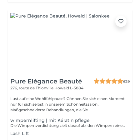
Pure Elégance Beauté
629
276, route de Thionville
Howald L-5884
Lust auf eine Wohlfühlpause? Gönnen Sie sich einen Moment
nur für sich selbst in unserem Schönheitssalon .
Maßgeschneiderte Behandlungen, die Sie ...
wimpernlifting | mit Kératin pflege
Die Wimpernverdichtung zielt darauf ab, den Wimpern einen schönen Schwung zu verleihen und gleichzeitig ein natürliches Aussehen zu bewahren. Dies öffnet den Look und verleiht ihm Weichheit. Im Gegensatz zu Dauerwellen wirkt die Verbesserung am Wimpernansatz. Botox, mit dem Sie Ihre Wimpern kräuseln und gleichzeitig revitalisieren können. Die Keratinbehandlung stärkt die Wimpern von innen.
Lash Lift