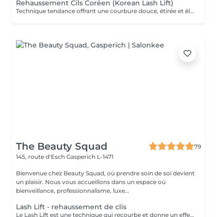
Rehaussement Cils Coréen (Korean Lash Lift)
Technique tendance offrant une courbure douce, étirée et élégante, pour un effet allongé très naturel et structuré. Contrairement au rehaussement classique (plus courbé et lifté), le Korean Lash Lift donne un rendu plus souple, sans cassure, pour des cils visuellement plus longs et disciplinés. Teinture incluse pour intensifier le regard.
The Beauty Squad
79
145, route d'Esch
Gasperich L-1471
Bienvenue chez Beauty Squad, où prendre soin de soi devient
un plaisir. Nous vous accueillons dans un espace où
bienveillance, professionnalisme, luxe...
Lash Lift - rehaussement de clis
Le Lash Lift est une technique qui recourbe et donne un effet allongé à vos cils naturels, pour un effet il de biche sans mascara ni extensions. Idéal pour un regard sublimé au quotidien. Chez Beauty Squad : - Matériel à usage unique. - Courbure sur-mesure adaptée à la forme de vos yeux. - Produits doux et nourrissants pour préserver la santé de vos cils. Durée : 6 à 8 semaines.