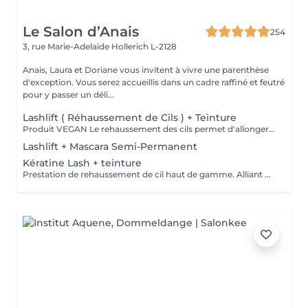
Le Salon d’Anais
254
3, rue Marie-Adelaïde
Hollerich L-2128
Anais, Laura et Doriane vous invitent à vivre une parenthèse
d'exception. Vous serez accueillis dans un cadre raffiné et feutré
pour y passer un déli...
Lashlift ( Réhaussement de Cils ) + Teinture
Produit VEGAN Le rehaussement des cils permet d'allonger et de recourber les cils. Excellente alternative à la permanente des cils, cette technique permet d'obtenir un résultat sublime et naturel sans fragiliser vos cils. Vos cils sont plus recourbés et votre regard sublimé. Durée 6-8 semaines, compatible avec la grossesse.
Lashlift + Mascara Semi-Permanent
Kératine Lash + teinture
Prestation de rehaussement de cil haut de gamme. Alliant une technique de rehaussement cil avancée, combinée aux produits de soin dernière génération. Un résultat plus long, plus fort, plus brillant en une seule application. Inclu: Produit revente 1x Kératin'Love