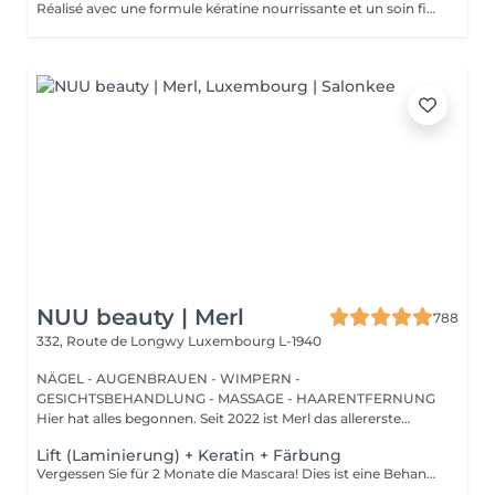
Réalisé avec une formule kératine nourrissante et un soin fixateur, il offre un effet mascara longue durée (6 à 8 semaines)
NUU beauty | Merl
788
332, Route de Longwy
Luxembourg L-1940
NÄGEL - AUGENBRAUEN - WIMPERN -
GESICHTSBEHANDLUNG - MASSAGE - HAARENTFERNUNG
Hier hat alles begonnen. Seit 2022 ist Merl das allererste
Zuhause der ...
Lift (Laminierung) + Keratin + Färbung
Vergessen Sie für 2 Monate die Mascara! Dies ist eine Behandlung, bei der Ihre natürlichen Wimpern angehoben und gekräuselt werden, um sie länger aussehen zu lassen und ihnen eine attraktive Form zu verleihen, die Ihre Augen öffnet. Wie wird die Wimpernlaminierung durchgeführt? - Wimpern werden gewaschen - Augenpads werden platziert - Silikonstäbchen werden platziert - Permanentlösung wird aufgetragen - Liftinglösung verbleibt etwa 15 Minuten auf den Wimpern - Neutralisierungslösung wird aufgetragen, um die Disulfid-Wimpernbindungen wiederherzustellen - Henna oder Farbe wird aufgetragen - Keratin (Serum wird aufgetragen, um die Wimpern hydratisiert und gesund zu halten) - Silikonstäbchen werden entfernt Altersbeschränkungen: empfohlenes Mindestalter ab 14 Jahren. Empfehlungen nach dem Eingriff: die Wimpern 24 Stunden nach dem Eingriff nicht waschen. Frequenz: einmal in 8 Wochen.