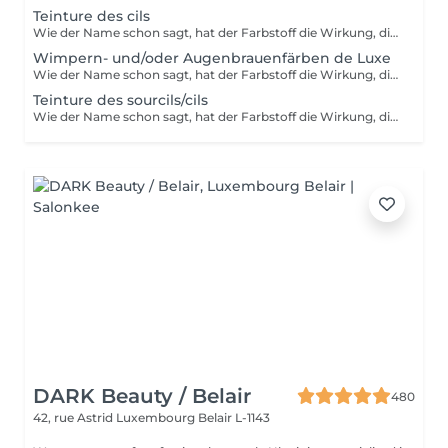
Teinture des cils
Wie der Name schon sagt, hat der Farbstoff die Wirkung, die Wimpern oder Augenbrauen zu färben und sie sehr leicht zu beschichten. Ideal für Menschen mit hellen Wimpern oder Augenbrauen, die dunklere Wimpern oder Augenbrauen (schwarz, braun, braun usw.) mit oder ohne Wimperntusche wünschen.
Wimpern- und/oder Augenbrauenfärben de Luxe
Wie der Name schon sagt, hat der Farbstoff die Wirkung, die Wimpern oder Augenbrauen zu färben und sie sehr leicht zu beschichten. Ideal für Menschen mit hellen Wimpern oder Augenbrauen, die dunklere Wimpern oder Augenbrauen (schwarz, braun, braun usw.) mit oder ohne Wimperntusche wünschen. Wimpern-und Augenbrauenfärben mit Augen-Gelpads zum Auflegen auf die Augenpartie gegen Fältchen oder Augenringe und Schwellungen. Die Inhaltsstoffe haben eine entschlackende und feuchtigkeitsspendende Wirkung und besitzen die Eigenschaft, Stauungen vorzubeugen.
Teinture des sourcils/cils
Wie der Name schon sagt, hat der Farbstoff die Wirkung, die Wimpern oder Augenbrauen zu färben und sie sehr leicht zu beschichten. Ideal für Menschen mit hellen Wimpern oder Augenbrauen, die dunklere Wimpern oder Augenbrauen (schwarz, braun, braun usw.) mit oder ohne Wimperntusche wünschen.
DARK Beauty / Belair
480
42, rue Astrid
Luxembourg Belair L-1143