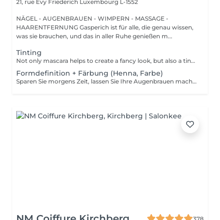
21, rue Evy Friederich
Luxembourg L-1552
NÄGEL - AUGENBRAUEN - WIMPERN - MASSAGE -
HAARENTFERNUNG Gasperich ist für alle, die genau wissen,
was sie brauchen, und das in aller Ruhe genießen m...
Tinting
Not only mascara helps to create a fancy look, but also a tinting of your lashes! How is the lash tinting done? - lashes are washed - eye cream is applied - the tape and patches are applied - tinting - the tape and patches are removed Age restrictions: recommended to do from 14 years. Post procedure recommendations: do not wet eyelashes 24 hours after the procedure. Frequency: once in 2-3 weeks.
Formdefinition + Färbung (Henna, Farbe)
Sparen Sie morgens Zeit, lassen Sie Ihre Augenbrauen machen! Wie wird die Formgebung und das Färben durchgeführt? - Beratung (um die perfekte Form und Farbe zu besprechen) - Vorbereitung (Augenbrauen werden gewaschen und markiert) - wachsen (Überschüssige Haare werden mit Wachs entfernt) - zupfen (Überschüssige Haare werden mit einer Pinzette entfernt) - färben (Farbe oder Henna wird aufgetragen) - Überschüssige Farbe wird entfernt - Antiseptikum und Creme werden aufgetragen Altersbeschränkungen: empfohlenes Mindestalter ab 14 Jahren. Empfehlungen nach dem Eingriff: die Augenbrauen 12 Stunden lang nicht waschen und kein Make-up auftragen. Frequenz: einmal in 3-4 Wochen.
NM Coiffure Kirchberg
378