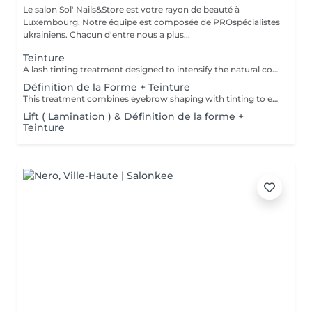
Le salon Sol' Nails&Store est votre rayon de beauté à
Luxembourg. Notre équipe est composée de PROspécialistes
ukrainiens. Chacun d'entre nous a plus...
Teinture
A lash tinting treatment designed to intensify the natural color of the eyelashes, making them appear darker and more noticeable without mascara. Result: more defined, visible lashes with a natural effect. Recommended frequency: every 3 to 5 weeks.
Définition de la Forme + Teinture
This treatment combines eyebrow shaping with tinting to enhance both the structure and color of the brows. It is ideal for creating a fuller, more defined appearance while keeping the result natural and harmonious. Result: beautifully shaped brows with more depth, definition and visibility. Recommended frequency: every 3 to 4 weeks.
Lift ( Lamination ) & Définition de la forme +
Teinture