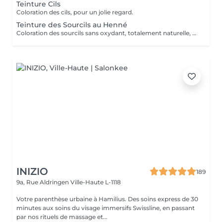
Teinture Cils
Coloration des cils, pour un jolie regard.
Teinture des Sourcils au Henné
Coloration des sourcils sans oxydant, totalement naturelle, pas de risque d'allergie. Grâce à l'henné, nous pouvons redessiner les sourcils pour donner l'illusion qu'ils sont plus remplis.
INIZIO
189
9a, Rue Aldringen
Ville-Haute L-1118
Votre parenthèse urbaine à Hamilius. Des soins express de 30
minutes aux soins du visage immersifs Swissline, en passant
par nos rituels de massage et...