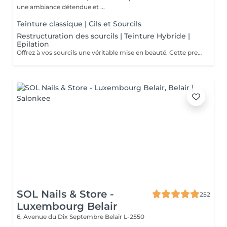
une ambiance détendue et ...
Teinture classique | Cils et Sourcils
Restructuration des sourcils | Teinture Hybride |
Epilation
Offrez à vos sourcils une véritable mise en beauté. Cette prestation comprend : Le tracé personnalisé : étude de la morphologie du visage et dessin de la forme idéale pour harmoniser le regard. La teinture hybride : coloration pour intensifier la ligne du sourcil, combler visuellement les zones clairsemées et apporter plus de définition. L'épilation : suppression précise des poils indésirables afin d'obtenir une ligne nette, équilibrée et parfaitement structurée.
SOL Nails & Store -
252
Luxembourg Belair
6, Avenue du Dix Septembre
Belair L-2550