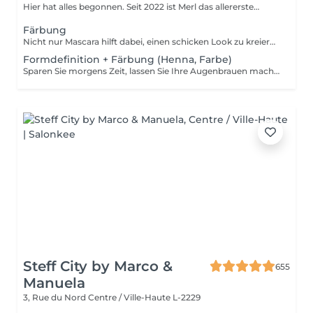
Hier hat alles begonnen. Seit 2022 ist Merl das allererste
Zuhause der ...
Färbung
Nicht nur Mascara hilft dabei, einen schicken Look zu kreieren, sondern auch das Färben Ihrer Wimpern! Wie wird das Wimpern färben durchgeführt? - Wimpern werden gewaschen - Augencreme wird aufgetragen - Klebeband und die Patches werden aufgetragen - färben - Klebeband und die Patches werden entfernt Altersbeschränkungen: empfohlenes Mindestalter ab 14 Jahren. Empfehlungen nach dem Eingriff: die Wimpern 24 Stunden nach dem Eingriff nicht nass machen. Frequenz: einmal in 2-3 Wochen.
Formdefinition + Färbung (Henna, Farbe)
Sparen Sie morgens Zeit, lassen Sie Ihre Augenbrauen machen! Wie wird die Formgebung und das Färben durchgeführt? - Beratung (um die perfekte Form und Farbe zu besprechen) - Vorbereitung (Augenbrauen werden gewaschen und markiert) - wachsen (Überschüssige Haare werden mit Wachs entfernt) - zupfen (Überschüssige Haare werden mit einer Pinzette entfernt) - färben (Farbe oder Henna wird aufgetragen) - Überschüssige Farbe wird entfernt - Antiseptikum und Creme werden aufgetragen Altersbeschränkungen: empfohlenes Mindestalter ab 14 Jahren. Empfehlungen nach dem Eingriff: die Augenbrauen 12 Stunden lang nicht waschen und kein Make-up auftragen. Frequenz: einmal in 3-4 Wochen.
Steff City by Marco &
655
Manuela
3, Rue du Nord
Centre / Ville-Haute L-2229