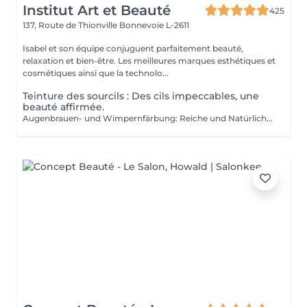
Institut Art et Beauté
425
137, Route de Thionville
Bonnevoie L-2611
Isabel et son équipe conjuguent parfaitement beauté,
relaxation et bien-être. Les meilleures marques esthétiques et
cosmétiques ainsi que la technolo...
Teinture des sourcils : Des cils impeccables, une
beauté affirmée.
Augenbrauen- und Wimpernfärbung: Reiche und Natürliche Farbe für Einen Perfekt Definierten und Langlebigen Blick Reiche Farbe: Unsere Färbungen bieten intensive, natürliche Farben, die Ihre Augenbrauen und Wimpern mit tiefen, eleganten Nuancen betonen. Perfekte Definition:Die Formel ist darauf ausgelegt, Ihre Augenbrauen und Wimpern präzise zu definieren und eine perfekt strukturierte und harmonische Form zu schaffen. Ausgezeichnete Haltbarkeit: Genießen Sie eine langanhaltende Farbe, die lebendig und widerstandsfähig bleibt und Ihnen einen makellosen Blick über einen längeren Zeitraum bietet. Die Färbung wird sorgfältig von unseren Kosmetikerinnen aufgetragen, um ein gleichmäßiges und natürliches Ergebnis zu gewährleisten. Gönnen Sie sich den Luxus eines perfekt definierten Blicks und betonen Sie Ihre Augen wie nie zuvor.