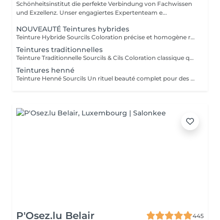
Schönheitsinstitut die perfekte Verbindung von Fachwissen
und Exzellenz. Unser engagiertes Expertenteam e...
NOUVEAUTÉ Teintures hybrides
Teinture Hybride Sourcils Coloration précise et homogène réalisée à l'airbrush qui colore à la fois la peau et le poil pour un effet maquillé longue durée. Avant la pose une restructuration complète est effectuée avec épilation au fil ou à la cire selon l'envie et le besoin de la cliente afin d'obtenir une ligne parfaitement dessinée. Tenue sur la peau jusqu'à 10 jours Tenue sur le poil jusqu'à 6 à 7 semaines Disponible en plusieurs teintes pour s'adapter à chaque carnation. Compatible avec le Browlift pour des sourcils plus denses, structurés et naturellement sublimés.
Teintures traditionnelles
Teinture Traditionnelle Sourcils & Cils Coloration classique qui intensifie la couleur naturelle des poils pour un regard plus profond et structuré. Tenue sur la peau 1 à 2 jours Tenue sur le poil jusqu'à 4 semaines Disponible en plusieurs teintes pour s'adapter à chaque carnation et couleur de poils. Compatible avec le Brow Lift et le Rehaussement de Cils pour un résultat harmonieux et durable. Il est également possible d'ajouter un soin à la kératine qui nourrit et hydrate en profondeur le poil du sourcil et du cil pour un fini plus doux, brillant et renforcé.
Teintures henné
Teinture Henné Sourcils Un rituel beauté complet pour des sourcils parfaitement dessinés et naturellement sublimés. La teinture au henné colore à la fois la peau et le poil offrant un effet maquillé et structuré sans maquillage. Avant la pose une restructuration sur mesure est réalisée, prise précise des points de mesure puis épilation au fil ou à la cire pour redéfinir harmonieusement la ligne du sourcil. Tenue sur la peau jusqu'à 10 jours Tenue sur le poil jusqu'à 5 semaines Disponible en plusieurs teintes adaptées à chaque carnation. Le résultat, des sourcils nets, équilibrés et intensément mis en valeur avec un rendu naturel et soigné.
P'Osez.lu Belair
445