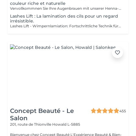
couleur riche et naturelle
Vervollkommnen Sie Ihre Augenbrauen mit unserer Henna-Färbung: Reiche und natürliche Farbe für perfekt definierte und langlebige Augenbrauen Entdecken Sie das Geheimnis für makellose Augenbrauen mit unserer Henna-Färbung. Reiche Farbe: Unsere Henna-Färbung bietet intensive, natürliche Farben, die Ihre Augenbrauen mit tiefen, eleganten Nuancen betonen. Perfekte Definition: Die Formel ist darauf ausgelegt, Ihre Augenbrauen präzise zu definieren und eine perfekt strukturierte und harmonische Form zu schaffen. Ausgezeichnete Haltbarkeit: Genießen Sie eine langanhaltende Farbe, die lebendig und widerstandsfähig bleibt, und bietet Ihnen einen makellosen Look über einen längeren Zeitraum. Die Färbung wird sorgfältig von unseren Kosmetikerinnen aufgetragen, darunter Meisterinnen Liseta, Fatima und Deborah, die für ein gleichmäßiges und natürliches Ergebnis sorgen. Gönnen Sie sich den Luxus perfekt definierter Augenbrauen und betonen Sie Ihren Blick wie nie zuvor.
Lashes Lift : La lamination des cils pour un regard
irrésistible.
Lashes Lift - Wimpernlamiation: Fortschrittliche Technik für einen Verführerischen Blick Entdecken Sie die revolutionäre Technik des Lashes Lift, auch bekannt als Wimpernlamination, für einen intensivierten und perfekt definierten Blick. Technik: Lashes Lift ist eine raffinierte Methode, die Ihre Wimpern glättet, kräuselt und fixiert, um einen natürlichen, voluminösen und verlängerten Effekt zu erzielen. Genießen Sie eine elegante Krümmung, die mehrere Wochen hält, ohne dass Mascara oder ein Wimpernformer erforderlich sind. Verführerischer Blick: Die Wimpernlamination öffnet und intensiviert Ihren Blick mit perfekter Definition. Ihre Wimpern werden angehoben und fixiert, wodurch der Eindruck von längeren und volleren Wimpern entsteht, die Ihre Augen spektakulär betonen. Ausgezeichnete Haltbarkeit: Diese Technik bietet langanhaltende Ergebnisse, bei denen die Wimpern gekräuselt und voluminös bleiben und gleichzeitig widerstandsfähig gegenüber Feuchtigkeit und anderen Umwelteinflüssen sind. Der Lashes Lift wird sorgfältig von unseren Expertinnen durchgeführt: Liseta Fatima Francesca, die ein gleichmäßiges und natürliches Ergebnis garantieren. Gönnen Sie sich den Luxus eines perfekt definierten Blicks und lassen Sie Ihre Wimpern sich ausdrücken wie nie zuvor.
Concept Beauté - Le
455
Salon
201, route de Thionville
Howald L-5885
Bienvenue chez Concept Beauté L'Expérience Beauté & Bien-