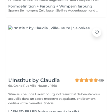
Formdefinition + Färbung + Wimpern färbung
Sparen Sie morgens Zeit, lassen Sie Ihre Augenbrauen und Wimpern machen! Wie wird die Formgebung, das Färben Augenbrauen und Wimpern durchgeführt? - Beratung (um die perfekte Form und Farbe zu besprechen) - Vorbereitung (Augenbrauen werden gewaschen und markiert) - wachsen (Überschüssige Haare werden mit Wachs entfernt) - zupfen (Überschüssige Haare werden mit einer Pinzette entfernt) - färben (Farbe oder Henna wird aufgetragen) - Überschüssige Farbe wird entfernt - Antiseptikum und Creme werden aufgetragen - Wimpern werden gewaschen - Augencreme wird aufgetragen - Klebeband und die Patches werden aufgetragen - färben - Klebeband und die Patches werden entfernt Altersbeschränkungen: empfohlenes Mindestalter ab 14 Jahren. Empfehlungen nach dem Eingriff: die Augenbrauen und Wimpern vor 24 Stunden nicht nass machen und kein Make-up auftragen. Frequenz: einmal in 3-4 Wochen.
L'Institut by Claudia
459
60, Grand Rue
Ville-Haute L-1660
Situé au coeur de Luxembourg, notre institut de beauté vous
accueille dans un cadre moderne et apaisant, entièrement
dédié à votre bien-être. Spécial...
LASH 3D FILLER (rehaussement de cils)