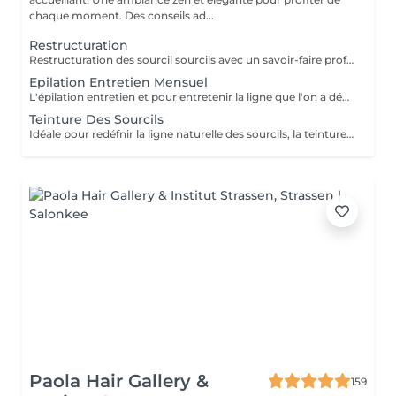
chaque moment. Des conseils ad...
Restructuration
Restructuration des sourcil sourcils avec un savoir-faire professionnel et une analyse de la morphologie pour une ligne parfaitement ajustée à votre visage.
Epilation Entretien Mensuel
L'épilation entretien et pour entretenir la ligne que l'on a définie lors de la restructuration dans nôtres shop Wink. Il est impératif de venir avant les 8 semaines; sans cela une restructuration sera nécessaire.
Teinture Des Sourcils
Idéale pour redéfnir la ligne naturelle des sourcils, la teinture permet d'intensifier et sublimer le regard. Parfois clairemés, en manque de densité ou simplement endommagés par de trop régulières épilations, les sourcils peuvent avoir d'être travaillés pour intensifier la teinte du poil ou masquer les sourcils blancsou grisonnants.
Paola Hair Gallery &
159