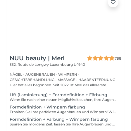
NUU beauty | Merl
788
332, Route de Longwy
Luxembourg L-1940
NÄGEL - AUGENBRAUEN - WIMPERN -
GESICHTSBEHANDLUNG - MASSAGE - HAARENTFERNUNG
Hier hat alles begonnen. Seit 2022 ist Merl das allererste
Zuhause der ...
Lift (Laminierung) + Formdefinition + Färbung
Wenn Sie nach einer neuen Möglichkeit suchen, Ihre Augenbrauen zu verbessern, brauchen Sie nicht weiter zu suchen als die Augenbrauenlifting-Behandlung! Während des Prozesses bedeckt die Spezialistin die Haare mit speziellen Zusammensetzungen für langanhaltendes Styling und Fixierung. Die Augenbrauenlaminierung geht mit einer Färbung einher. Das Ergebnis sind helle, ordentliche und gepflegte Augenbrauen, und die gewünschte Form bleibt lange Zeit unverändert. Wie wird das Augenbrauenlifting durchgeführt? - Beratung (um die perfekte Form und Farbe zu besprechen) - Vorbereitung (Augenbrauen werden gewaschen und markiert) - Augenbrauenstyling wird aufgetragen - Augenbrauenfixierung wird aufgetragen - zupfen (Überschüssige Haare werden mit einer Pinzette entfernt) - färben (Farbe oder Henna wird aufgetragen) - Produkte werden von den Augenbrauen entfernt - Antiseptikum und Creme werden aufgetragen - Augenbrauen werden in die gewünschte Position gebürstet Altersbeschränkungen: empfohlenes Mindestalter ab 16 Jahren. Empfehlungen nach dem Eingriff: die Augenbrauen 24 Stunden lang nicht waschen, keine Sauna besuchen und kein Make-up auftragen. Frequenz: einmal in 6-8 Wochen.
Formdefinition + Wimpern färbung
Erhalten Sie Ihre perfekten Augenbrauen und Wimpern! Wie wird die Form Definierung + Wimpern färben durchgeführt? - Beratung (um die perfekte Form und Farbe zu besprechen) - Vorbereitung (Augenbrauen werden gewaschen und markiert) - wachsen (Überschüssige Haare werden mit Wachs entfernt) - zupfen (Überschüssige Haare werden mit einer Pinzette entfernt) - Antiseptikum und Creme werden aufgetragen - Wimpern werden gewaschen - Augencreme wird aufgetragen - Klebeband und die Patches werden aufgetragen - färben - Klebeband und die Patches werden entfernt Altersbeschränkungen: empfohlenes Mindestalter ab 12 Jahren. Empfehlungen nach dem Eingriff: in den ersten 4 Stunden nach dem Eingriff keine Makeup-Produkte auf die Haut in der Nähe der Augenbrauen auftragen. Die Wimpern 24 Stunden nach dem Eingriff nicht nass machen. Frequenz: einmal in 3-4 Wochen.
Formdefinition + Färbung + Wimpern färbung
Sparen Sie morgens Zeit, lassen Sie Ihre Augenbrauen und Wimpern machen! Wie wird die Formgebung, das Färben Augenbrauen und Wimpern durchgeführt? - Beratung (um die perfekte Form und Farbe zu besprechen) - Vorbereitung (Augenbrauen werden gewaschen und markiert) - wachsen (Überschüssige Haare werden mit Wachs entfernt) - zupfen (Überschüssige Haare werden mit einer Pinzette entfernt) - färben (Farbe oder Henna wird aufgetragen) - Überschüssige Farbe wird entfernt - Antiseptikum und Creme werden aufgetragen - Wimpern werden gewaschen - Augencreme wird aufgetragen - Klebeband und die Patches werden aufgetragen - färben - Klebeband und die Patches werden entfernt Altersbeschränkungen: empfohlenes Mindestalter ab 14 Jahren. Empfehlungen nach dem Eingriff: die Augenbrauen und Wimpern vor 24 Stunden nicht nass machen und kein Make-up auftragen. Frequenz: einmal in 3-4 Wochen.