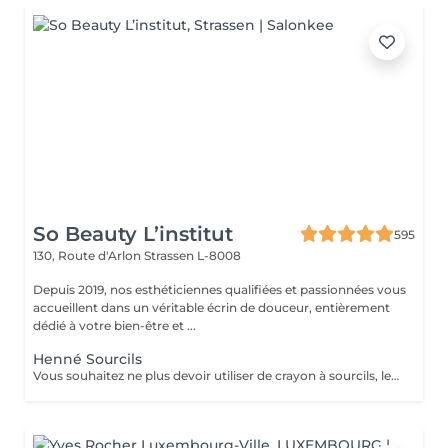
So Beauty L’institut
595
130, Route d'Arlon
Strassen L-8008
Depuis 2019, nos esthéticiennes qualifiées et passionnées vous
accueillent dans un véritable écrin de douceur, entièrement
dédié à votre bien-être et ...
Henné Sourcils
Vous souhaitez ne plus devoir utiliser de crayon à sourcils, le henné est ce qu'il vous faut. Il s'agit d'une teinture végétale qui va colorer la peau pendant 2 semaines et teinter les sourcils pendant au moins 6 semaines. Vous obtiendrez ainsi des sourcils parfaitement redessinés de façon plus durable. Le henné peut également être la solution pour raviver un microblading entre deux retouches, ceci vous permettra de tenir un peu plus longtemps avant de refaire le microblading. ATTENTION: Un rafraîchissement des sourcils est compris dans cette prestation mais pas une restructuration de sourcils.