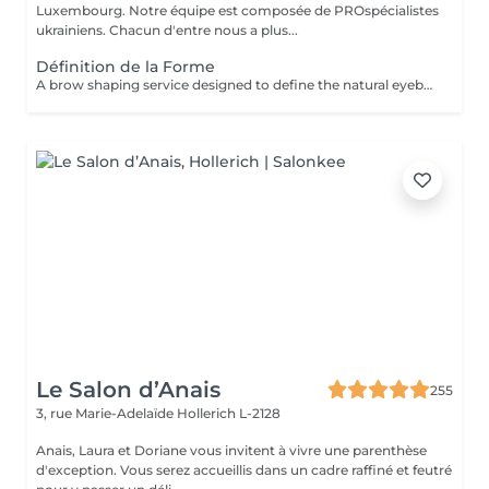
Luxembourg. Notre équipe est composée de PROspécialistes
ukrainiens. Chacun d'entre nous a plus...
Définition de la Forme
A brow shaping service designed to define the natural eyebrow line and create a cleaner, more balanced look. The treatment includes defining the brow shape and removing unwanted hair for a refined result. Result: well-defined eyebrows that frame the face beautifully. Recommended frequency: every 3 to 4 weeks.
Le Salon d’Anais
255
3, rue Marie-Adelaïde
Hollerich L-2128
Anais, Laura et Doriane vous invitent à vivre une parenthèse
d'exception. Vous serez accueillis dans un cadre raffiné et feutré