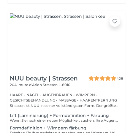
NUU beauty | Strassen
428
204, route d'Arlon
Strassen L-8010
HAARE - NÄGEL - AUGENBRAUEN - WIMPERN -
GESICHTSBEHANDLUNG - MASSAGE - HAARENTFERNUNG
Strassen ist NUU in seiner vollständigsten Form. Der größte
Sal...
Lift (Laminierung) + Formdefinition + Färbung
Wenn Sie nach einer neuen Möglichkeit suchen, Ihre Augenbrauen zu verbessern, brauchen Sie nicht weiter zu suchen als die Augenbrauenlifting-Behandlung! Während des Prozesses bedeckt die Spezialistin die Haare mit speziellen Zusammensetzungen für langanhaltendes Styling und Fixierung. Die Augenbrauenlaminierung geht mit einer Färbung einher. Das Ergebnis sind helle, ordentliche und gepflegte Augenbrauen, und die gewünschte Form bleibt lange Zeit unverändert. Wie wird das Augenbrauenlifting durchgeführt? - Beratung (um die perfekte Form und Farbe zu besprechen) - Vorbereitung (Augenbrauen werden gewaschen und markiert) - Augenbrauenstyling wird aufgetragen - Augenbrauenfixierung wird aufgetragen - zupfen (Überschüssige Haare werden mit einer Pinzette entfernt) - färben (Farbe oder Henna wird aufgetragen) - Produkte werden von den Augenbrauen entfernt - Antiseptikum und Creme werden aufgetragen - Augenbrauen werden in die gewünschte Position gebürstet Altersbeschränkungen: empfohlenes Mindestalter ab 16 Jahren. Empfehlungen nach dem Eingriff: die Augenbrauen 24 Stunden lang nicht waschen, keine Sauna besuchen und kein Make-up auftragen. Frequenz: einmal in 6-8 Wochen.
Formdefinition + Wimpern färbung
Erhalten Sie Ihre perfekten Augenbrauen und Wimpern! Wie wird die Form Definierung + Wimpern färben durchgeführt? - Beratung (um die perfekte Form und Farbe zu besprechen) - Vorbereitung (Augenbrauen werden gewaschen und markiert) - wachsen (Überschüssige Haare werden mit Wachs entfernt) - zupfen (Überschüssige Haare werden mit einer Pinzette entfernt) - Antiseptikum und Creme werden aufgetragen - Wimpern werden gewaschen - Augencreme wird aufgetragen - Klebeband und die Patches werden aufgetragen - färben - Klebeband und die Patches werden entfernt Altersbeschränkungen: empfohlenes Mindestalter ab 12 Jahren. Empfehlungen nach dem Eingriff: in den ersten 4 Stunden nach dem Eingriff keine Makeup-Produkte auf die Haut in der Nähe der Augenbrauen auftragen. Die Wimpern 24 Stunden nach dem Eingriff nicht nass machen. Frequenz: einmal in 3-4 Wochen.