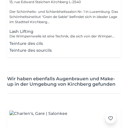
13, rue Edward Steichen
Kirchberg L-2540
Der Schönheits- und Schlankheitssalon Nr. 1 in Luxemburg. Das
Schönheitsinstitut "Grain de Sable" befindet sich in idealer Lage
im Stadtteil Kirchberg...
Lash Lifting
Die Wimpernwelle ist eine Technik, die sich von der Wimperndauerwelle dadurch unterscheidet, dass anstelle der traditionellen Rollen eine Silikonform auf das Augenlid aufgetragen wird: Ihre Wimpern werden von der Wurzel an nach oben geliftet, so dass das Ergebnis für 6 bis 12 Wochen sichtbar ist, je nach Beschaffenheit Ihrer Wimpern.
Teinture des cils
Teinture des sourcils
Wir haben ebenfalls Augenbrauen und Make-
up in der Umgebung von Kirchberg gefunden