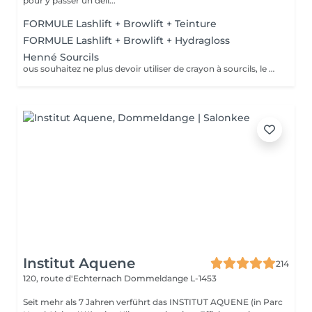
pour y passer un déli...
FORMULE Lashlift + Browlift + Teinture
FORMULE Lashlift + Browlift + Hydragloss
Henné Sourcils
ous souhaitez ne plus devoir utiliser de crayon à sourcils, le henné est ce qu'il vous faut. Il s'agit d'une teinture végétale qui va colorer la peau pendant 2 semaines et teinter les sourcils pendant au moins 6 semaines. Vous obtiendrez ainsi des sourcils parfaitement redessinés de façon plus durable. Le henné peut également être la solution pour raviver un microblading entre deux retouches, ceci vous permettra de tenir un peu plus longtemps avant de refaire le microblading.
Institut Aquene
214
120, route d'Echternach
Dommeldange L-1453
Seit mehr als 7 Jahren verführt das INSTITUT AQUENE (in Parc