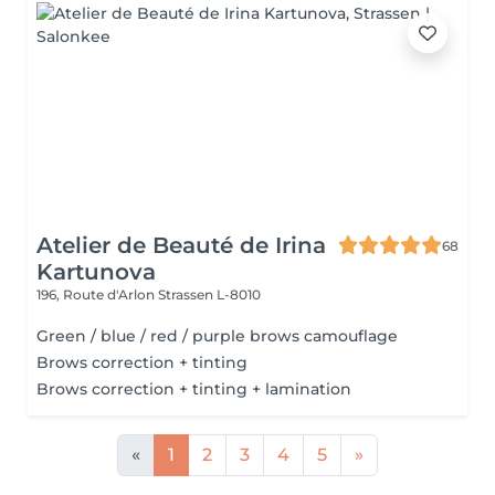
Atelier de Beauté de Irina
68
Kartunova
196, Route d'Arlon
Strassen L-8010
Green / blue / red / purple brows camouflage
Brows correction + tinting
Brows correction + tinting + lamination
«
1
2
3
4
5
»