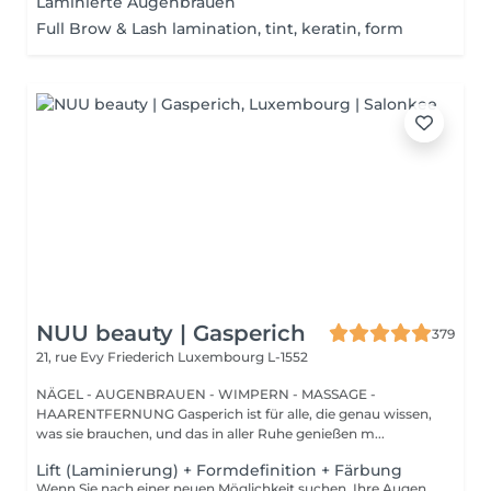
Laminierte Augenbrauen
Full Brow & Lash lamination, tint, keratin, form
NUU beauty | Gasperich
379
21, rue Evy Friederich
Luxembourg L-1552
NÄGEL - AUGENBRAUEN - WIMPERN - MASSAGE -
HAARENTFERNUNG Gasperich ist für alle, die genau wissen,
was sie brauchen, und das in aller Ruhe genießen m...
Lift (Laminierung) + Formdefinition + Färbung
Wenn Sie nach einer neuen Möglichkeit suchen, Ihre Augenbrauen zu verbessern, brauchen Sie nicht weiter zu suchen als die Augenbrauenlifting-Behandlung! Während des Prozesses bedeckt die Spezialistin die Haare mit speziellen Zusammensetzungen für langanhaltendes Styling und Fixierung. Die Augenbrauenlaminierung geht mit einer Färbung einher. Das Ergebnis sind helle, ordentliche und gepflegte Augenbrauen, und die gewünschte Form bleibt lange Zeit unverändert. Wie wird das Augenbrauenlifting durchgeführt? - Beratung (um die perfekte Form und Farbe zu besprechen) - Vorbereitung (Augenbrauen werden gewaschen und markiert) - Augenbrauenstyling wird aufgetragen - Augenbrauenfixierung wird aufgetragen - zupfen (Überschüssige Haare werden mit einer Pinzette entfernt) - färben (Farbe oder Henna wird aufgetragen) - Produkte werden von den Augenbrauen entfernt - Antiseptikum und Creme werden aufgetragen - Augenbrauen werden in die gewünschte Position gebürstet Altersbeschränkungen: empfohlenes Mindestalter ab 16 Jahren. Empfehlungen nach dem Eingriff: die Augenbrauen 24 Stunden lang nicht waschen, keine Sauna besuchen und kein Make-up auftragen. Frequenz: einmal in 6-8 Wochen.