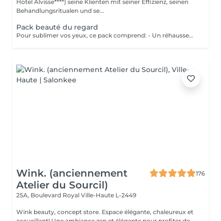
Hotel Alvisse****) seine Klienten mit seiner Effizienz, seinen
Behandlungsritualen und se...
Pack beauté du regard
Pour sublimer vos yeux, ce pack comprend: - Un réhaussement de cils avec teinture - Un soin kératine pour renourrir les cils - épilation sourcils - Teinture sourcils au henné - Un masque de massage (Eye Bar) Prix 142€ au lieu de 172€
Wink. (anciennement
176
Atelier du Sourcil)
25A, Boulevard Royal
Ville-Haute L-2449
Wink beauty, concept store. Espace élégante, chaleureux et
accueillant! Une ambiance zen et élégante pour profiter de