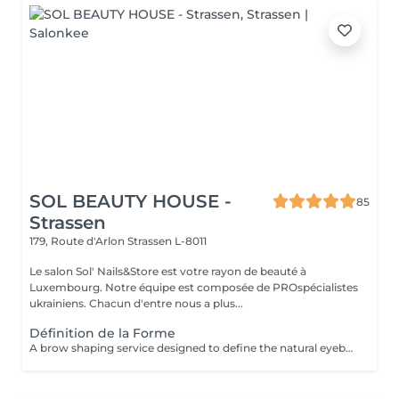
SOL BEAUTY HOUSE -
85
Strassen
179, Route d'Arlon
Strassen L-8011
Le salon Sol' Nails&Store est votre rayon de beauté à
Luxembourg. Notre équipe est composée de PROspécialistes
ukrainiens. Chacun d'entre nous a plus...
Définition de la Forme
A brow shaping service designed to define the natural eyebrow line and create a cleaner, more balanced look. The treatment includes defining the brow shape and removing unwanted hair for a refined result. Result: well-defined eyebrows that frame the face beautifully. Recommended frequency: every 3 to 4 weeks.