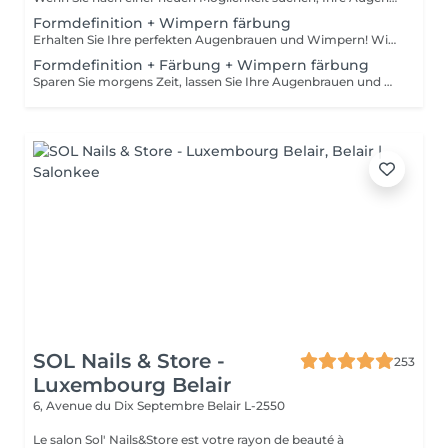
Formdefinition + Wimpern färbung
Erhalten Sie Ihre perfekten Augenbrauen und Wimpern! Wie wird die Form Definierung + Wimpern färben durchgeführt? - Beratung (um die perfekte Form und Farbe zu besprechen) - Vorbereitung (Augenbrauen werden gewaschen und markiert) - wachsen (Überschüssige Haare werden mit Wachs entfernt) - zupfen (Überschüssige Haare werden mit einer Pinzette entfernt) - Antiseptikum und Creme werden aufgetragen - Wimpern werden gewaschen - Augencreme wird aufgetragen - Klebeband und die Patches werden aufgetragen - färben - Klebeband und die Patches werden entfernt Altersbeschränkungen: empfohlenes Mindestalter ab 12 Jahren. Empfehlungen nach dem Eingriff: in den ersten 4 Stunden nach dem Eingriff keine Makeup-Produkte auf die Haut in der Nähe der Augenbrauen auftragen. Die Wimpern 24 Stunden nach dem Eingriff nicht nass machen. Frequenz: einmal in 3-4 Wochen.
Formdefinition + Färbung + Wimpern färbung
Sparen Sie morgens Zeit, lassen Sie Ihre Augenbrauen und Wimpern machen! Wie wird die Formgebung, das Färben Augenbrauen und Wimpern durchgeführt? - Beratung (um die perfekte Form und Farbe zu besprechen) - Vorbereitung (Augenbrauen werden gewaschen und markiert) - wachsen (Überschüssige Haare werden mit Wachs entfernt) - zupfen (Überschüssige Haare werden mit einer Pinzette entfernt) - färben (Farbe oder Henna wird aufgetragen) - Überschüssige Farbe wird entfernt - Antiseptikum und Creme werden aufgetragen - Wimpern werden gewaschen - Augencreme wird aufgetragen - Klebeband und die Patches werden aufgetragen - färben - Klebeband und die Patches werden entfernt Altersbeschränkungen: empfohlenes Mindestalter ab 14 Jahren. Empfehlungen nach dem Eingriff: die Augenbrauen und Wimpern vor 24 Stunden nicht nass machen und kein Make-up auftragen. Frequenz: einmal in 3-4 Wochen.
SOL Nails & Store -
253
Luxembourg Belair
6, Avenue du Dix Septembre
Belair L-2550
Le salon Sol' Nails&Store est votre rayon de beauté à