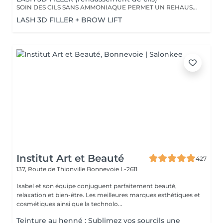
SOIN DES CILS SANS AMMONIAQUE PERMET UN REHAUSSEMENT DES CILS, ETOFFEMENT DU POIL, PENETRATION DE KERATINE EN PROFONDEUR, REPARATION DES CILS ENDOMMAGES, IDEAL POUR LES YEUX SENSIBLES, CILS FINS, CASSANTS + TEINTURE
LASH 3D FILLER + BROW LIFT
Institut Art et Beauté
427
137, Route de Thionville
Bonnevoie L-2611
Isabel et son équipe conjuguent parfaitement beauté,
relaxation et bien-être. Les meilleures marques esthétiques et
cosmétiques ainsi que la technolo...
Teinture au henné : Sublimez vos sourcils une