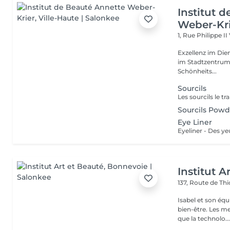
Institut 
Weber-Kr
1, Rue Philippe II
Exzellenz im Dienst der Schönheit!
im Stadtzentrum u
Schönheits...
Sourcils
Sourcils Powd
Eye Liner
Institut A
137, Route de Thi
Isabel et son éq
bien-être. Les meilleures marques esthétiques et cosmétiques ainsi
que la technolo..