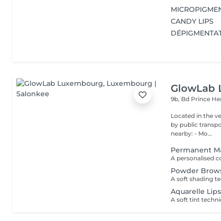
MICROPIGME
CANDY LIPS
DÉPIGMENTAT
GlowLab
9b, Bd Prince He
Located in the very heart o
by public transport: Bu
nearby: - Mo...
Permanent Ma
Powder Brow
Aquarelle Lip