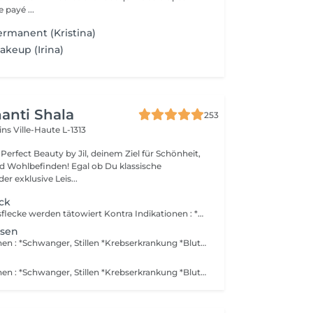
 payé ...
ermanent (Kristina)
keup (Irina)
anti Shala
253
cins
Ville-Haute L-1313
erfect Beauty by Jil, deinem Ziel für Schönheit,
den! Egal ob Du klassische
r exklusive Leis...
ck
1 bis 2 Schönheitsflecke werden tätowiert Kontra Indikationen : *Schwanger, Stillen *Krebserkrankung *Blutverdünnungsmittel Keine Nachbehandlung im Preis inbegriffen. Kein Alkohol am vorigem Tag. Post Behandlung : *1Woche eine Creme auftragen, welche sie bei uns kaufen.
sen
Kontra Indikationen : *Schwanger, Stillen *Krebserkrankung *Blutverdünnungsmittel Keine Nachbehandlung im Preis inbegriffen. Kein Alkohol am vorigem Tag. Post Behandlung : *1Woche eine Creme auftragen, welche sie bei uns kaufen.
Kontra Indikationen : *Schwanger, Stillen *Krebserkrankung *Blutverdünnungsmittel Kein Alkohol am vorigem Tag. Es ist keine Auffüllung im Pries inbegriffen. Wenn Sie eine lokale Anestesie wollen, müssen Sie eine ärtzliche Verschreibung ( Gesetz verlangt dies ) vorlegen um Allergien/Reaktionen zu vermeiden. Die Creme müssen Sie sich selbst in der Apotke besorgen. Post Behandlung : *1Woche eine Creme auftragen, welche sie bei uns kaufen.