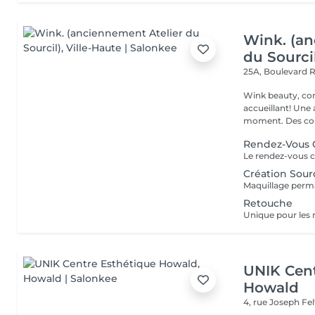
Wink. (an
du Sourci
25A, Boulevard 
Wink beauty, concept store. Espace
accueillant! Une
moment. Des cons
Rendez-Vous 
Création Sour
Retouche
UNIK Cent
Howald
4, rue Joseph Fe