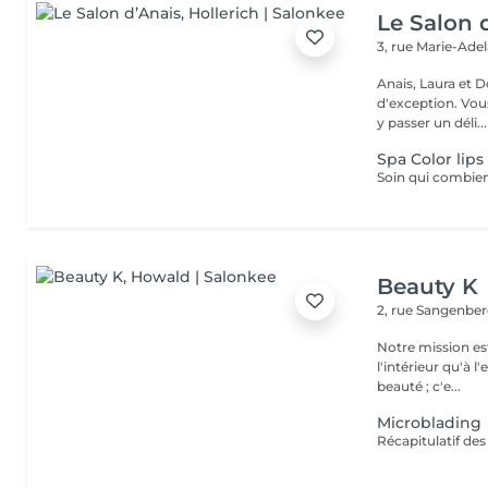
Le Salon 
3, rue Marie-Ade
Anais, Laura et D
d'exception. Vous serez accueillis dans un cadre raffiné et feutré pour
y passer un déli...
Spa Color lips
Beauty K
2, rue Sangenbe
Notre mission est
l'intérieur qu'à l
beauté ; c'e...
Microblading