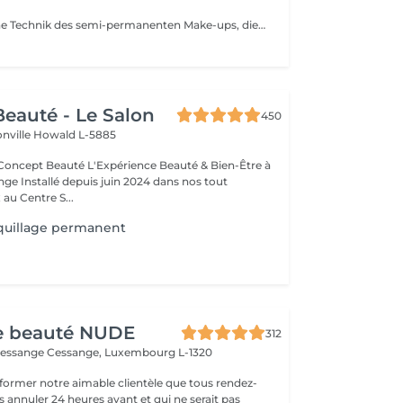
Microblading, eine Technik des semi-permanenten Make-ups, die Ihren Augenbrauen durch eine Haar-für-Haar-Zeichnung wieder Form, Dichte und Definition verleiht mit einem ultra-natürlichen Ergebnis. Ideal, wenn Ihre Augenbrauen zu dünn, wenig dicht oder unregelmäßig sind. Microblading sorgt für einen strukturierten und harmonischen Blick ganz ohne tägliches Make-up. Sanfte und präzise Technik, hautschonend. Hochwertige Pigmente für ein dauerhaftes Ergebnis. Individuelle Beratung vor jeder Sitzung. Haltbarkeit: 12 bis 18 Monate. Gönnen Sie sich perfekte und elegante Augenbrauen jeden Tag.
eauté - Le Salon
450
onville
Howald L-5885
Expérience Beauté & Bien-Être à
e Installé depuis juin 2024 dans nos tout
au Centre S...
uillage permanent
de beauté NUDE
312
Cessange
Cessange, Luxembourg L-1320
former notre aimable clientèle que tous rendez-
s annuler 24 heures avant et qui ne serait pas