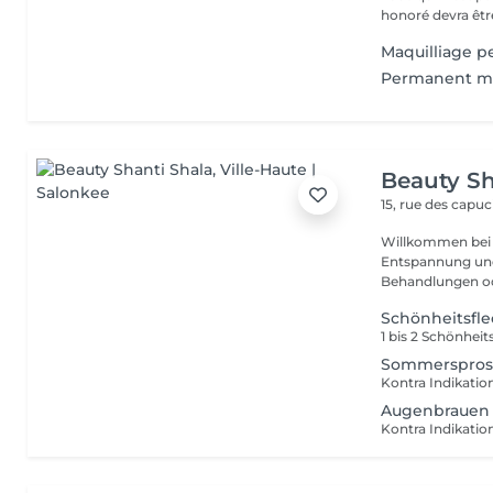
honoré devra être
Maquilliage p
Permanent ma
Beauty Sh
15, rue des capu
Willkommen bei P
Entspannung und Wohlbefin
Behandlungen ode
Schönheitsfle
Sommerspros
Augenbrauen