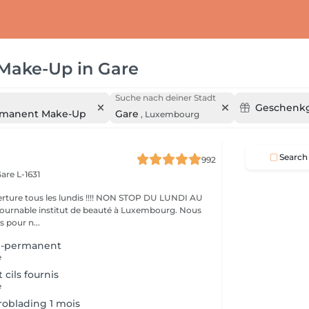
 Make-Up
in
Gare
Suche nach deiner Stadt
Geschenkg
rmanent Make-Up
Gare
,
Luxembourg
Search
992
are L-1631
ture tous les lundis !!!! NON STOP DU LUNDI AU
pour n...
mi-permanent
e
t cils fournis
e
oblading 1 mois