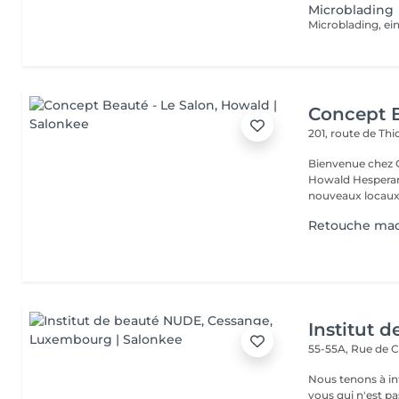
Microblading
Concept B
201, route de Thi
Bienvenue chez Concept Beauté L'
Howald Hesperang
nouveaux locaux 
Retouche maq
Institut 
55-55A, Rue de 
Nous tenons à in
vous qui n'est pa