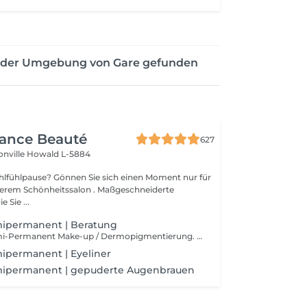
n der Umgebung von Gare gefunden
gance Beauté
627
onville
Howald L-5884
Sie sich einen Moment nur für
Schönheitssalon . Maßgeschneiderte
 Sie ...
mipermanent | Beratung
Beratung für Semi-Permanent Make-up / Dermopigmentierung. Semi-permanentes Make-up ist ideal, um unter allen Umständen makellos zu bleiben. Es ist dauerhaft, aber nicht endgültig, im Gegensatz zum Tätowieren. Die Technik ähnelt jedoch der eines gewöhnlichen Tattoos. Über ein spezielles Gerät werden Pigmente in die Epidermis injiziert.
ipermanent | Eyeliner
mipermanent | gepuderte Augenbrauen