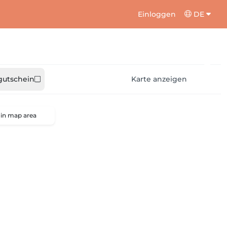
Einloggen
DE
utschein
Karte anzeigen
 in map area