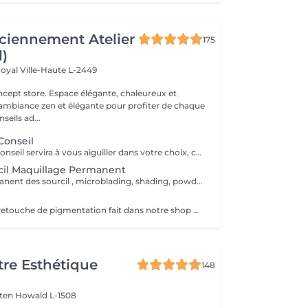
ciennement Atelier
175
l)
Royal
Ville-Haute L-2449
 élégante, chaleureux et
 ambiance zen et élégante pour profiter de chaque
eils ad...
Conseil
Le rendez-vous conseil servira à vous aiguiller dans votre choix, confirmer vos souhaits et vous accompagner dans cette démarche, notamment sur le maquillage permanent.
cil Maquillage Permanent
Maquillage permanent des sourcil , microblading, shading, powder ou mixte . Avant de prendre cette prestation il est impératif de prendre un rdv conseil .
Unique pour les retouche de pigmentation fait dans notre shop Wink. Pour les service exécuter dans un autre institut prendre un rdv conseille.
re Esthétique
148
lten
Howald L-1508