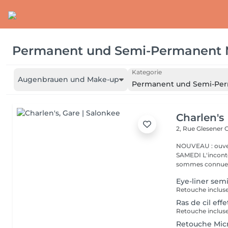
Permanent und Semi-Permanent
Kategorie
Augenbrauen und Make-up
Permanent und Semi-Pe
Charlen's
2, Rue Glesener
G
NOUVEAU : ouver
SAMEDI L'incontournable institut de beauté à Luxembourg. Nous
sommes connues 
Eye-liner se
Retouche inclus
Ras de cil effe
Retouche inclus
Retouche Micr