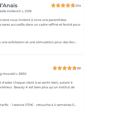
d’Anais
254
laïde
Hollerich L-2128
oriane vous invitent à vivre une parenthèse
Soin qui combien une exfoliation et une stimulation pour des lèvres douces et hydratées durant 10 jours. Plus souvent connu sous le non de Henna Lips, cette technique hydrate et pigmente les lèvres SANS utilisation d'aiguilles. Des lèvres traités, douces, lisses et repulpés sans douleur avec un effet Lip Sticks longue durée (de 12 à 72h). Avec un bon entretien survient une pigmentation progressive pour des lèvres gourmandes dès le réveil.
181
rg
Howald L-5850
 d'aider chaque client à se sentir bien, autant à
'extérieur. Beauty K est bien plus qu'un institut de
Récapitulatif des tarifs: - 1 séance 270€ - retouche à 4 semaines 50€ - retouche à 1 an 150€ - retouche 2 ans 200€