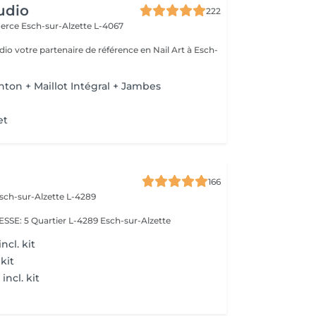
udio
222
merce
Esch-sur-Alzette L-4067
io votre partenaire de référence en Nail Art à Esch-
nton + Maillot Intégral + Jambes
et
166
sch-sur-Alzette L-4289
E: 5 Quartier L-4289 Esch-sur-Alzette
ncl. kit
 kit
ncl. kit