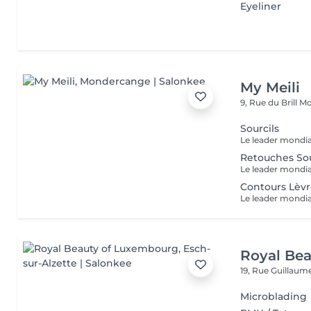
Eyeliner
My Meili
9, Rue du Brill
Mo
Sourcils
Retouches Sou
Contours Lèv
Royal Be
19, Rue Guillau
Microblading