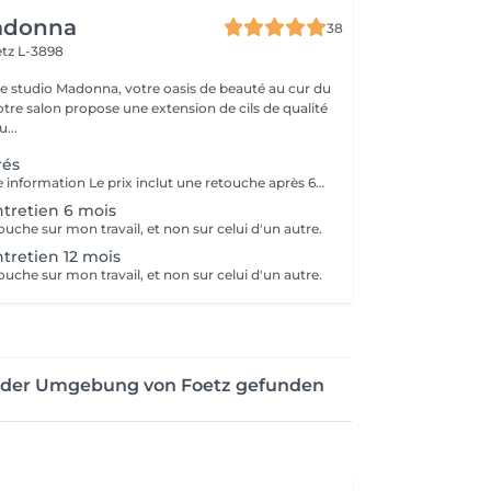
adonna
38
tz L-3898
e studio Madonna, votre oasis de beauté au cur du
re salon propose une extension de cils de qualité
...
rés
Appeler pour une information Le prix inclut une retouche après 6 à 8 semaines.
tretien 6 mois
etouche sur mon travail, et non sur celui d'un autre.
tretien 12 mois
etouche sur mon travail, et non sur celui d'un autre.
n der Umgebung von Foetz gefunden