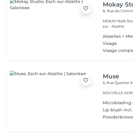
Mokay St
8, Rue du Com
MOKAY Nails Stud
sur - Alzette
Aisselles + Me
Visage
Visage compl
Muse
5, Rue Quartier
E
NOUVELLE ADRESS
Microblading i
Lip blush incl.
Powderbrows i