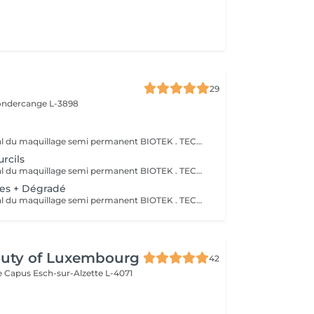
29
ndercange L-3898
Le leader mondial du maquillage semi permanent BIOTEK . TECHNIQUE sourcils effet ombré poudré très naturel, travailler avec des différentes aiguilles et plusieurs pigments pour réaliser cet effet. 50 à 60% des pigments s'estompent après cicatrisation . Avec une retouche comprise après 1 mois . IMPORTANT: Dans le cas où la prestation du maquillage semi permanent précédente était effectuée par un autre prestataire du service, la prestation chez Mymeili sera facturée au tarif complet. Annulation 48h avant la date du rendez-vous merci
rcils
Le leader mondial du maquillage semi permanent BIOTEK . TECHNIQUE sourcils effet ombré poudré très naturel, travailler avec des différentes aiguilles et plusieurs pigments pour réaliser cet effet. 50 à 60% des pigments s'estompent après cicatrisation . Avec une retouche comprise après 1 mois . IMPORTANT: Dans le cas où la prestation du maquillage semi permanent précédente était effectuée par un autre prestataire du service, la prestation chez Mymeili sera facturée au tarif complet. Annulation 48h avant la date du rendez-vous merci
res + Dégradé
Le leader mondial du maquillage semi permanent BIOTEK . TECHNIQUE sourcils effet ombré poudré très naturel, travailler avec des différentes aiguilles et plusieurs pigments pour réaliser cet effet. 50 à 60% des pigments s'estompent après cicatrisation . Avec une retouche comprise après 1 mois . IMPORTANT: Dans le cas où la prestation du maquillage semi permanent précédente était effectuée par un autre prestataire du service, la prestation chez Mymeili sera facturée au tarif complet. Annulation 48h avant la date du rendez-vous merci
auty of Luxembourg
42
me Capus
Esch-sur-Alzette L-4071