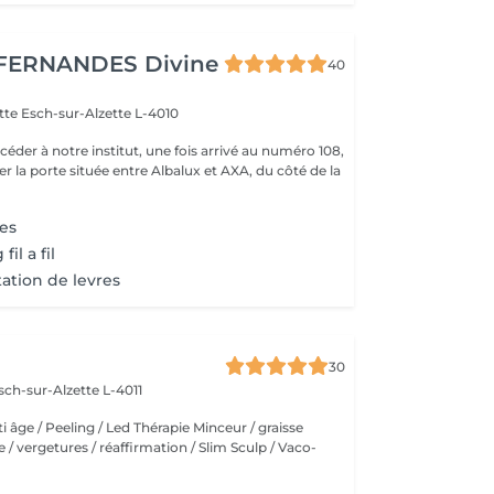
FERNANDES Divine
40
ette
Esch-sur-Alzette L-4010
r la porte située entre Albalux et AXA, du côté de la
es
il a fil
tion de levres
30
sch-sur-Alzette L-4011
ti âge / Peeling / Led Thérapie Minceur / graisse
ite / vergetures / réaffirmation / Slim Sculp / Vaco-