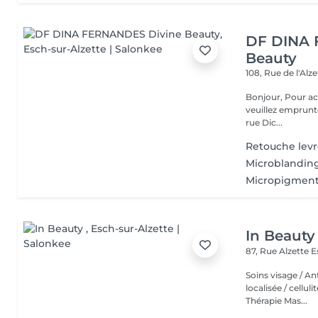
DF DINA 
Beauty
108, Rue de l'Alz
Bonjour, Pour accéder à notre institut, une fois arrivé au numéro 108,
veuillez emprunte
rue Dic...
Retouche levr
Microblanding f
Micropigmenta
In Beauty
87, Rue Alzette
E
Soins visage / An
localisée / cellul
Thérapie Mas...