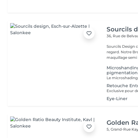
Sourcils 
36, Rue de Belv
Sourcils Design 
regard. Notre Bro
maquillage semi 
Microshanding
pigmentation v
Retouche Ent
Eye-Liner
Golden Ra
5, Grand-Rue
Kay