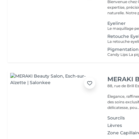
Bienvenue chez GOLDEN RATIO 
expertise, précis
naturelle. Not
Eyeliner
Retouche Eye
Pigmentation
MERAKI B
88, rue de Brill
E
Élegance, raffin
des soins exclusi
délicatesse, pou..
Sourcils
Lèvres
Zone Capillair