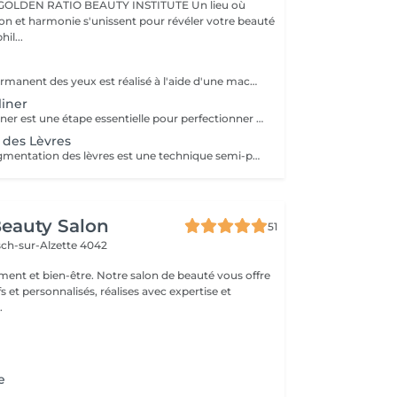
BEAUTY INSTITUTE Un lieu où
ion et harmonie s'unissent pour révéler votre beauté
re phil...
Le maquillage permanent des yeux est réalisé à l'aide d'une machine spéciale munie d'une aiguille très fine, qui insère le pigment dans les couches superficielles de la peau. Cette technique permet de tracer une ligne fine au ras des cils ou un eyeliner plus visible, selon l'effet souhaité. Résultats : Un regard plus intense et structuré, dès le réveil Un effet de cils plus fournis Un résultat net et durable (1 à 3 ans) Résistant à l'eau, à la chaleur et aux frottements Gain de temps au quotidien, sans maquillage nécessaire Une solution élégante et pratique pour sublimer votre regard durablement.
liner
La retouche eyeliner est une étape essentielle pour perfectionner le maquillage permanent réalisé précédemment. Elle permet de raviver la couleur, corriger de légères irrégularités et assurer une tenue harmonieuse et durable du pigment. Pourquoi faire une retouche ? Pour intensifier ou ajuster la forme du tracé Pour uniformiser la couleur après la cicatrisation Pour prolonger la durée et la netteté du résultat Pour entretenir un eyeliner fait il y a plusieurs mois Quand la faire ? 4 à 8 semaines après la première séance Puis, en entretien, tous les 12 à 24 mois selon votre peau et vos attentes La retouche garantit un regard toujours frais, défini et parfaitement soigné. Valable uniquement après une prestation réalisée par notre artiste.
 des Lèvres
Candy Lips La pigmentation des lèvres est une technique semi-permanente qui colore et redessine vos lèvres pour un effet naturel et harmonieux. Elle sublime la couleur, corrige le contour, et donne du volume sans maquillage quotidien. À savoir : La procédure peut réactiver le virus de l'herpès chez les personnes sujettes. Une prévention est conseillée avant la séance (traitement antiviral à discuter avec votre médecin). Durée : Le résultat dure environ 1 à 3 ans selon votre type de peau et votre mode de vie. Entretien : Un retouche est recommandée 4 à 6 semaines après la première séance pour un résultat optimal. Un soin qui vous offre beauté durable et gain de temps au quotidien.
eauty Salon
51
sch-sur-Alzette 4042
ement et bien-être. Notre salon de beauté vous offre
fs et personnalisés, réalises avec expertise et
.
e