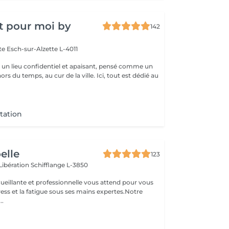
t pour moi by
142
tte
Esch-sur-Alzette L-4011
st un lieu confidentiel et apaisant, pensé comme un
rs du temps, au cur de la ville. Ici, tout est dédié au
tation
oelle
123
 Libération
Schifflange L-3850
ueillante et professionnelle vous attend pour vous
stress et la fatigue sous ses mains expertes.Notre
..