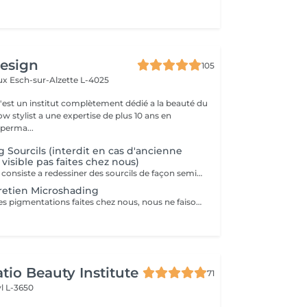
design
105
aux
Esch-sur-Alzette L-4025
c'est un institut complètement dédié a la beauté du
w stylist a une expertise de plus 10 ans en
perma...
 Sourcils (interdit en cas d'ancienne
isible pas faites chez nous)
Le microshading consiste a redessiner des sourcils de façon semi-permanent. avec une durée d'environ 8 a 18 mois selon chaque peau, cette technique nous permet un effet très naturel et d'avoir des jolis dégradés. je utilise une dermographe (machine spécifique pour makeup semi- permanent) qui s'adapte,á tout type de peau,contrairement aux autres techniques qui coupent la peau. les avantagens Sont -indolore -non agressif pour la peau -cicatrisation plus propre et sûre -meilleure fixation -effet plus net et dessiné. Retouche fixatrice après un mois incluse dans la tarif. Contre indiqué aux : Femme enceinte ou allaitante Sur traitement médicaments anti-inflammatoires ou antibiotiques et isotrétinoïne Possédant allergies sévères ou maladies auto-immunes Injections datant mois de 15 jours sur le visage Une photo est obligatoire avant la prise de rendez-vous pour toute personne ayant une ancienne pigmentation, visible ou non. Soins après pigmentation: Pas de piscine, sauna, hamman ou bronzage pendant 2 semaines après.
retien Microshading
Exclusive pour des pigmentations faites chez nous, nous ne faisons pas de retouche des outres professionnels.
tio Beauty Institute
71
l L-3650