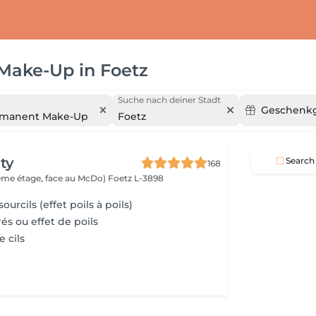
 Make-Up
in
Foetz
Suche nach deiner Stadt
Geschenkg
rmanent Make-Up
Foetz
ty
Search
168
(2ème étage, face au McDo)
Foetz L-3898
urcils (effet poils à poils)
és ou effet de poils
e cils