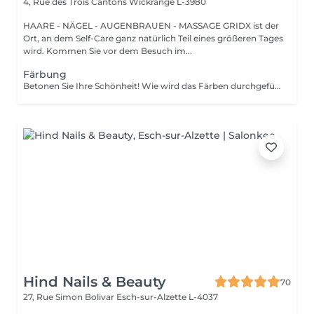
4, Rue des Trois Cantons
Wickrange L-3980
HAARE - NÄGEL - AUGENBRAUEN - MASSAGE GRIDX ist der
Ort, an dem Self-Care ganz natürlich Teil eines größeren Tages
wird. Kommen Sie vor dem Besuch im...
Färbung
Betonen Sie Ihre Schönheit! Wie wird das Färben durchgeführt? - Farbe oder Henna wird aufgetragen und 5 Minuten lang belassen. - Überschüssige Farbe wird entfernt. - Antiseptikum und Creme werden aufgetragen. Altersbeschränkungen: empfohlenes Alter ab 14 Jahren. Empfehlungen nach dem Eingriff: Augenbrauen 12 Stunden lang nicht waschen und kein Make-up auftragen. Häufigkeit: einmal in 3 Wochen.
Hind Nails & Beauty
70
27, Rue Simon Bolivar
Esch-sur-Alzette L-4037