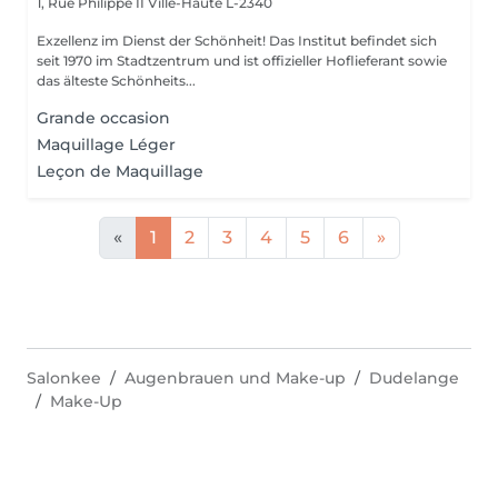
1, Rue Philippe II
Ville-Haute L-2340
Exzellenz im Dienst der Schönheit! Das Institut befindet sich
seit 1970 im Stadtzentrum und ist offizieller Hoflieferant sowie
das älteste Schönheits...
Grande occasion
Maquillage Léger
Leçon de Maquillage
«
1
2
3
4
5
6
»
Salonkee
Augenbrauen und Make-up
Dudelange
Make-Up