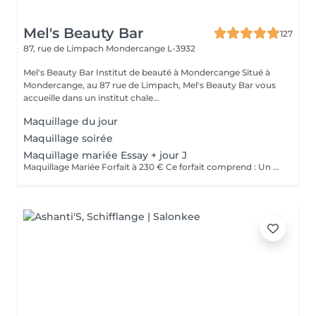
Mel's Beauty Bar
127
87, rue de Limpach
Mondercange L-3932
Mel's Beauty Bar Institut de beauté à Mondercange Situé à
Mondercange, au 87 rue de Limpach, Mel's Beauty Bar vous
accueille dans un institut chale...
Maquillage du jour
Maquillage soirée
Maquillage mariée Essay + jour J
Maquillage Mariée Forfait à 230 € Ce forfait comprend : Un essai maquillage en amont, afin de définir ensemble le maquillage idéal selon votre personnalité, votre robe et le thème de votre mariage Le maquillage du jour J, réalisé avec des produits professionnels longue tenue pour un teint lumineux et un maquillage impeccable tout au long de la journée et de la soirée Un moment privilégié, pensé pour vous offrir sérénité, écoute et mise en beauté sur mesure. Faux cils sur demande (en supplément), pour sublimer le regard selon vos envies. Déplacement possible : des frais de déplacement seront appliqués selon la distance.