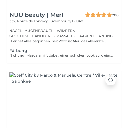
NUU beauty | Merl
788
332, Route de Longwy
Luxembourg L-1940
NÄGEL - AUGENBRAUEN - WIMPERN -
GESICHTSBEHANDLUNG - MASSAGE - HAARENTFERNUNG
Hier hat alles begonnen. Seit 2022 ist Merl das allererste
Zuhause der ...
Färbung
Nicht nur Mascara hilft dabei, einen schicken Look zu kreieren, sondern auch das Färben Ihrer Wimpern! Wie wird das Wimpern färben durchgeführt? - Wimpern werden gewaschen - Augencreme wird aufgetragen - Klebeband und die Patches werden aufgetragen - färben - Klebeband und die Patches werden entfernt Altersbeschränkungen: empfohlenes Mindestalter ab 14 Jahren. Empfehlungen nach dem Eingriff: die Wimpern 24 Stunden nach dem Eingriff nicht nass machen. Frequenz: einmal in 2-3 Wochen.