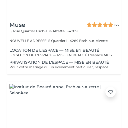
Muse
166
5, Rue Quartier
Esch-sur-Alzette L-4289
NOUVELLE ADRESSE: 5 Quartier L-4289 Esch-sur-Alzette
LOCATION DE L'ESPACE — MISE EN BEAUTÉ
LOCATION DE L'ESPACE — MISE EN BEAUTÉ L'espace MUSE peut être mis à disposition pour votre préparation beauté à l'occasion d'un mariage ou de tout autre événement. La réservation comprend uniquement la mise à disposition de l'espace. Les prestations de coiffure et de maquillage ne sont pas incluses et sont réalisées par vos propres prestataires extérieurs. Pour chaque réservation, sont autorisés au maximum : * 1 prestataire coiffure * 1 prestataire maquillage Les prestataires présents doivent obligatoirement être communiqués et identifiés au moment de la réservation. Toute autre personne ou tout prestataire supplémentaire devra faire l'objet d'un accord préalable. La location est prévue pour une durée minimale de 2 heures. Toute durée supplémentaire au-delà du créneau réservé sera facturée. Important : la location de l'espace n'inclut pas sa privatisation. MUSE reste en activité et d'autres clientes peuvent être présentes pendant votre créneau.
PRIVATISATION DE L'ESPACE — MISE EN BEAUTÉ
Pour votre mariage ou un événement particulier, l'espace MUSE peut être entièrement privatisé afin de profiter de votre préparation en toute intimité. Pendant toute la durée de votre réservation, l'espace vous est exclusivement réservé et aucune autre cliente ne sera accueillie. La privatisation comprend uniquement la mise à disposition du lieu. Les prestations de coiffure et de maquillage sont réalisées par vos propres prestataires extérieurs. Sont autorisés au maximum : * 2 prestataire coiffure * 2 prestataire maquillage Les prestataires présents doivent être communiqués et identifiés à l'avance. Pour le confort de chacun et afin de préserver l'espace, la capacité est limitée à 8 personnes maximum, prestataires compris. Une capacité supérieure peut être envisagée selon la formule choisie et sur demande préalable. La privatisation est proposée pour une durée minimale de 3 heures. Toute durée supplémentaire au-delà du créneau réservé sera facturée.