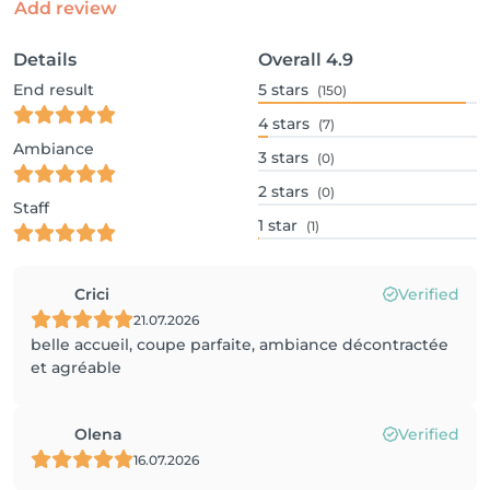
Add review
Details
Overall
4.9
End result
5
stars
(150)
4
stars
(7)
Ambiance
3
stars
(0)
2
stars
(0)
Staff
1
star
(1)
Crici
Verified
21.07.2026
belle accueil, coupe parfaite, ambiance décontractée
et agréable
Olena
Verified
16.07.2026