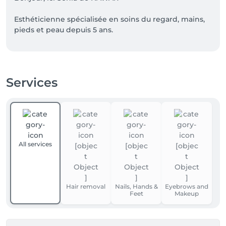
Esthéticienne spécialisée en soins du regard, mains, 
pieds et peau depuis 5 ans. 

Réservez votre moment NAWAR directement ici.

Site : nawar.lu
Services
All services
Hair removal
Nails, Hands &
Eyebrows and
Feet
Makeup