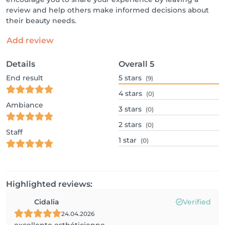
review and help others make informed decisions about
their beauty needs.
Add review
Details
Overall
5
End result
5
stars
(9)
4
stars
(0)
Ambiance
3
stars
(0)
2
stars
(0)
Staff
1
star
(0)
Highlighted reviews:
Cidalia
Verified
24.04.2026