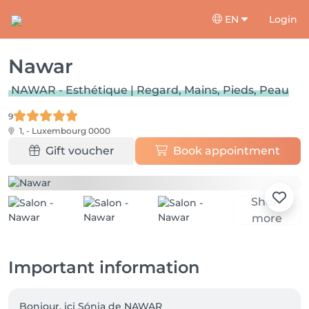
EN
Login
Nawar
NAWAR - Esthétique | Regard, Mains, Pieds, Peau
9
1, -
Luxembourg 0000
Gift voucher
Book appointment
Show
more
Important information
Bonjour, ici Sónia de NAWAR 
