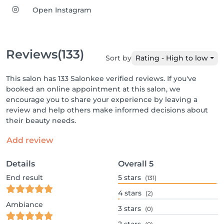
Open Instagram
Reviews
(133)
Sort by
Rating - High to low
This salon has 133 Salonkee verified reviews. If you've
booked an online appointment at this salon, we
encourage you to share your experience by leaving a
review and help others make informed decisions about
their beauty needs.
Add review
Details
Overall
5
End result
5
stars
(131)
4
stars
(2)
Ambiance
3
stars
(0)