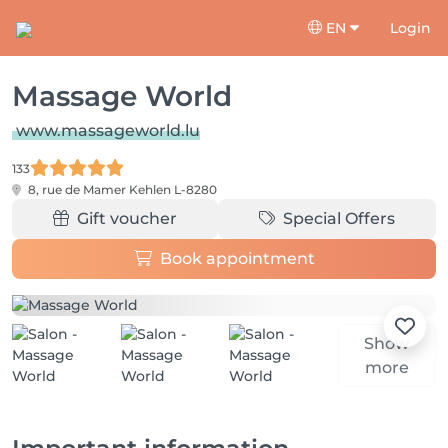
EN
Login
Massage World
www.massageworld.lu
133
8, rue de Mamer
Kehlen L-8280
Gift voucher
Special Offers
Book appointment
Show
more