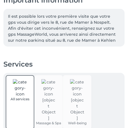
Important information
Il est possible lors votre première visite que votre 
gps vous dirige vers le 8, rue de Mamer à Nospelt.  
Afin d'éviter cet inconvénient, renseignez sur votre 
gps MassageWorld, vous arriverez ainsi directement 
sur notre parking situé au 8, rue de Mamer à Kehlen 
(en face de l'hôtel de ville)

Par soucis d’équité envers nos clients et par respect 
Services
pour notre travail, toute séance annulée moins de 24 
heures à l’avance sera facturée.

Nous vous remercions de votre compréhension
All services
Massage & Spa
Well-being