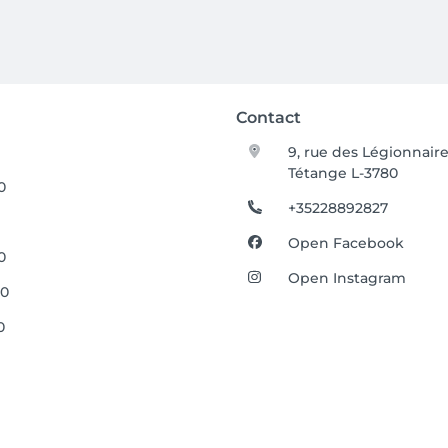
Contact
9, rue des Légionnair
Tétange L-3780
0
+35228892827
Open Facebook
0
Open Instagram
00
0