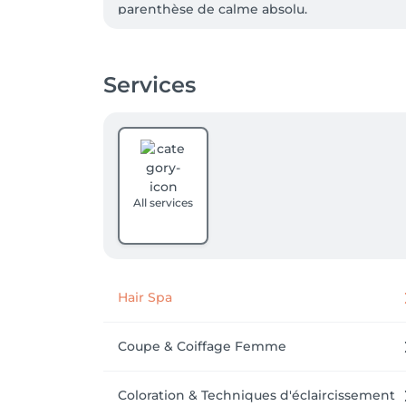
parenthèse de calme absolu.

Des séances de luminothérapie individuelle
Services
Je travaille avec les soins et colorations B
organiques et sublimées par la technologie 
Au plaisir de vous acceuillir pour un momen
All services
Hair Spa
Coupe & Coiffage Femme
Coloration & Techniques d'éclaircissement