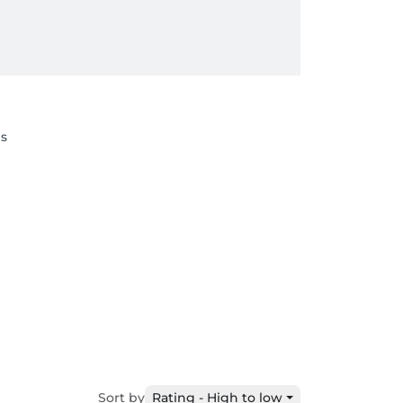
es
Sort by
Rating - High to low