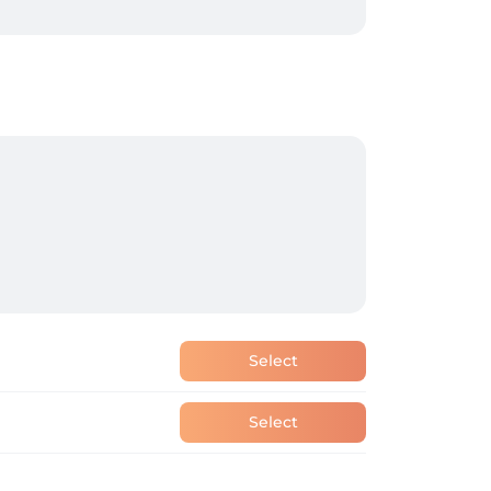
prestations.

cones,parabenes) ; enrichies en huiles 
Select
Select