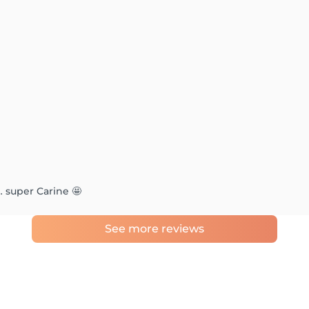
… super Carine 🤩
See more reviews