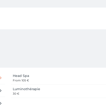
 sont également disponibles; seules ou accompagnes d'autres 
IO  et VEGAN de la gamme Every Green (sans ammoniaque ,ni sili
Plex (pour une beauté du cheveu durable et respectueuse) . 

t de bien-etre.
Head Spa
From
105 €
Luminothérapie
30 €