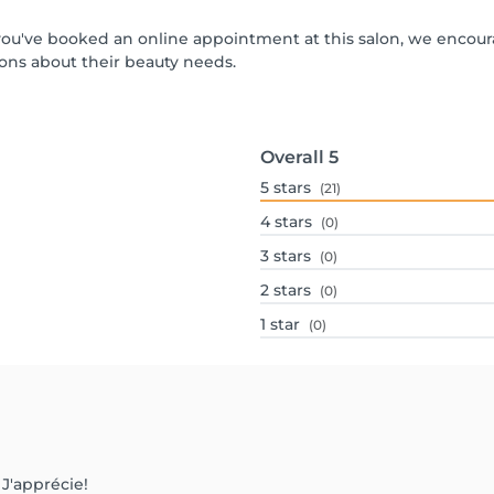
If you've booked an online appointment at this salon, we encou
ons about their beauty needs.
Overall
5
5
stars
(21)
4
stars
(0)
3
stars
(0)
2
stars
(0)
1
star
(0)
 J'apprécie!